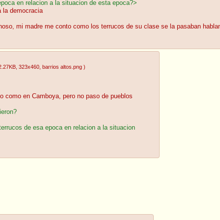
epoca en relacion a la situacion de esta epoca?>
a la democracia
oso, mi madre me conto como los terrucos de su clase se la pasaban habla
2.27KB
, 323x460
, barrios altos.png
)
iano como en Camboya, pero no paso de pueblos
ieron?
terrucos de esa epoca en relacion a la situacion