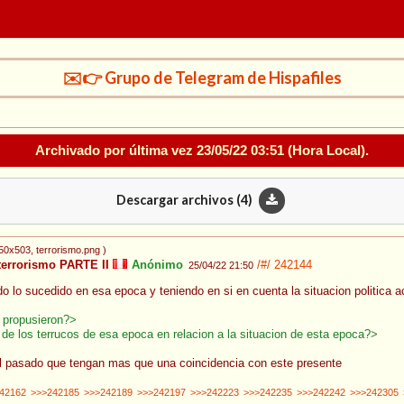
✉️👉 Grupo de Telegram de Hispafiles
Archivado por última vez
23/05/22 03:51
(Hora Local).
Descargar archivos (
4
)
350x503
, terrorismo.png
)
terrorismo PARTE II
Anónimo
/#/
242144
25/04/22 21:50
o lo sucedido en esa epoca y teniendo en si en cuenta la situacion politica ac
e propusieron?>
de los terrucos de esa epoca en relacion a la situacion de esta epoca?>
el pasado que tengan mas que una coincidencia con este presente
42162
>>>242185
>>>242189
>>>242197
>>>242223
>>>242235
>>>242242
>>>242305