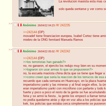
La revolucion maoista esta mas c
solo queda sentarse y ver como s
>>
Anónimo
/#/
242235
26/04/22 04:23
>>242144
(OP)
movadef tiene financiacion europea, Isabel Cortez tiene am
miebro de la ONG femitard Manuela Ramos
>>
Anónimo
/#/
242242
26/04/22 05:02
>>242144
(OP)
>>los terroristas han ganado?>
no, no ganaron, el ejercito los redujo muy bien en su mome
>>lograron sin usar armas lo que se propusieron?>
no, la escuela maoísta china dicta que se tiene que llegar 
>>como creen que seria la reaccion de los terrucos de esa 
recuerdo que cada semana en Huancayo, en la plaza huamanm
imperialismo yanki y las mineras y al final según ellos, la ú
eran imperialismo yanki con micrófono con parlante y todo
fuerte y poco a poco el resto de la gente se fue acumulando
feria y se armó la fiesta , la gente los empezó a llamar te
no podía quedarme atrás y dije en voz alta a los policías qu
kek, los policías que estaba cerca simplemente se pusieron