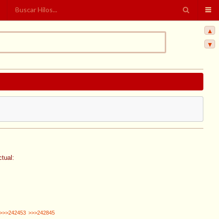
▲
▼
tual:
>>>242453
>>>242845