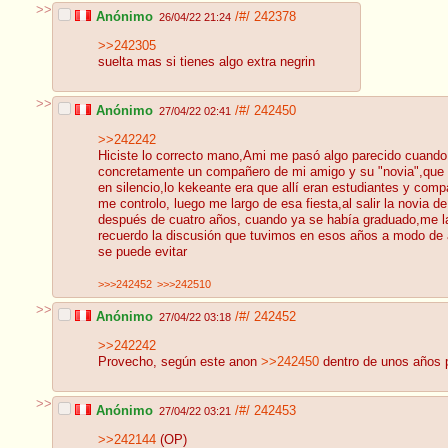
>>
Anónimo
/#/
242378
26/04/22 21:24
>>242305
suelta mas si tienes algo extra negrin
>>
Anónimo
/#/
242450
27/04/22 02:41
>>242242
Hiciste lo correcto mano,Ami me pasó algo parecido cuando es
concretamente un compañero de mi amigo y su "novia",que e
en silencio,lo kekeante era que allí eran estudiantes y comp
me controlo, luego me largo de esa fiesta,al salir la novia de
después de cuatro años, cuando ya se había graduado,me la 
recuerdo la discusión que tuvimos en esos años a modo de 
se puede evitar
>>>242452
>>>242510
>>
Anónimo
/#/
242452
27/04/22 03:18
>>242242
Provecho, según este anon
>>242450
dentro de unos años p
>>
Anónimo
/#/
242453
27/04/22 03:21
>>242144
(OP)