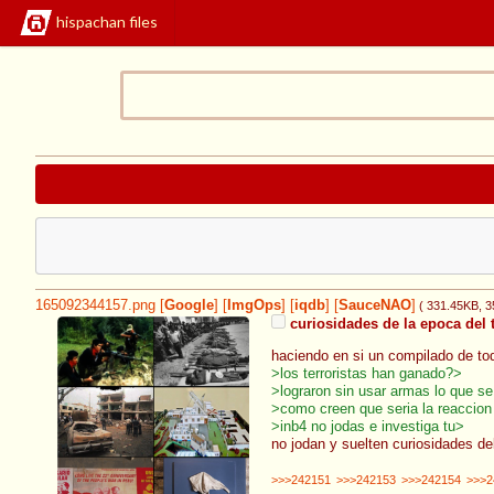
hispachan files
165092344157.png
[
Google
]
[
ImgOps
]
[
iqdb
]
[
SauceNAO
]
( 331.45KB
, 
curiosidades de la epoca del 
haciendo en si un compilado de tod
>los terroristas han ganado?>
>lograron sin usar armas lo que s
>como creen que seria la reaccion 
>inb4 no jodas e investiga tu>
no jodan y suelten curiosidades d
>>>242151
>>>242153
>>>242154
>>>2