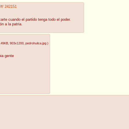
/#/
242151
arte cuando el partido tenga todo el poder.
n a la patria.
.49KB
, 903x1200
, pedrohuilca.jpg
)
pia gente