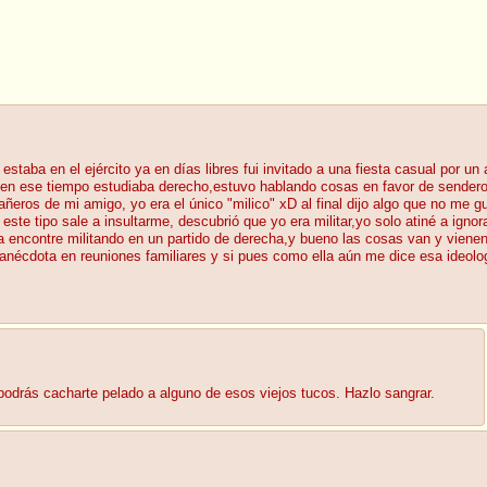
taba en el ejército ya en días libres fui invitado a una fiesta casual por un 
n ese tiempo estudiaba derecho,estuvo hablando cosas en favor de sendero y
añeros de mi amigo, yo era el único "milico" xD al final dijo algo que no me 
 este tipo sale a insultarme, descubrió que yo era militar,yo solo atiné a igno
encontre militando en un partido de derecha,y bueno las cosas van y vienen
anécdota en reuniones familiares y si pues como ella aún me dice esa ideolo
odrás cacharte pelado a alguno de esos viejos tucos. Hazlo sangrar.