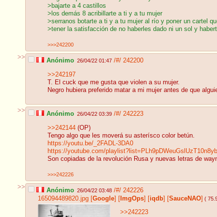
>bajarte a 4 castillos
>los demás 8 acribillarte a ti y a tu mujer
>serranos botarte a ti y a tu mujer al río y poner un cartel
>tener la satisfacción de no haberles dado ni un sol y haber
>>>242200
>>
Anónimo
/#/
242200
26/04/22 01:47
>>242197
T. El cuck que me gusta que violen a su mujer.
Negro hubiera preferido matar a mi mujer antes de que algui
>>
Anónimo
/#/
242223
26/04/22 03:39
>>242144
(OP)
Tengo algo que les moverá su asterísco color betún.
https://youtu.be/_2FADL-3DA0
https://youtube.com/playlist?list=PLh9pDWeuGslUzT10n8y
Son copiadas de la revolución Rusa y nuevas letras de way
>>>242226
>>
Anónimo
/#/
242226
26/04/22 03:48
165094489820.jpg
[
Google
]
[
ImgOps
]
[
iqdb
]
[
SauceNAO
]
( 75.
>>242223