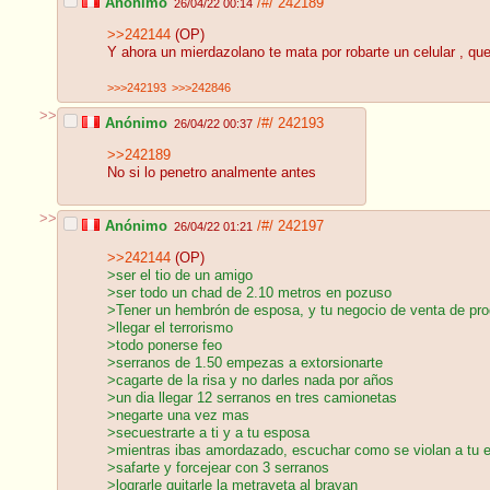
Anónimo
/#/
242189
26/04/22 00:14
>>242144
(OP)
Y ahora un mierdazolano te mata por robarte un celular , q
>>>242193
>>>242846
>>
Anónimo
/#/
242193
26/04/22 00:37
>>242189
No si lo penetro analmente antes
>>
Anónimo
/#/
242197
26/04/22 01:21
>>242144
(OP)
>ser el tio de un amigo
>ser todo un chad de 2.10 metros en pozuso
>Tener un hembrón de esposa, y tu negocio de venta de pr
>llegar el terrorismo
>todo ponerse feo
>serranos de 1.50 empezas a extorsionarte
>cagarte de la risa y no darles nada por años
>un dia llegar 12 serranos en tres camionetas
>negarte una vez mas
>secuestrarte a ti y a tu esposa
>mientras ibas amordazado, escuchar como se violan a tu e
>safarte y forcejear con 3 serranos
>lograrle quitarle la metrayeta al brayan