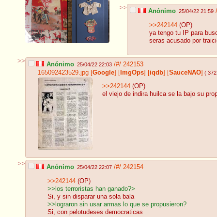
>>
Anónimo
25/04/22 21:59
>>242144
(OP)
ya tengo tu IP para busc
seras acusado por traició
>>
Anónimo
/#/
242153
25/04/22 22:03
165092423529.jpg
[
Google
]
[
ImgOps
]
[
iqdb
]
[
SauceNAO
]
( 372
>>242144
(OP)
el viejo de indira huilca se la bajo su pro
>>
Anónimo
/#/
242154
25/04/22 22:07
>>242144
(OP)
>>los terroristas han ganado?>
Si, y sin disparar una sola bala
>>lograron sin usar armas lo que se propusieron?
Si, con pelotudeses democraticas