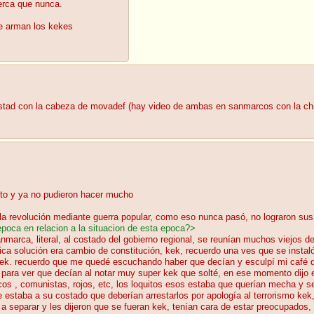
erca que nunca.
e arman los kekes
istad con la cabeza de movadef (hay video de ambas en sanmarcos con la chi
nto y ya no pudieron hacer mucho
a la revolución mediante guerra popular, como eso nunca pasó, no lograron sus
epoca en relacion a la situacion de esta epoca?>
arca, literal, al costado del gobierno regional, se reunían muchos viejos 
nica solución era cambio de constitución, kek, recuerdo una ves que se instaló
 kek. recuerdo que me quedé escuchando haber que decían y esculpí mi café 
 para ver que decían al notar muy super kek que solté, en ese momento dijo e
rrucos , comunistas, rojos, etc, los loquitos esos estaba que querían mecha 
e estaba a su costado que deberían arrestarlos por apología al terrorismo ke
 a separar y les dijeron que se fueran kek, tenían cara de estar preocupados