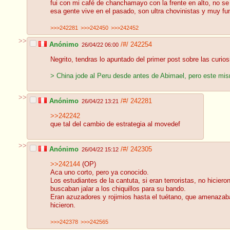
fui con mi café de chanchamayo con la frente en alto, no se
esa gente vive en el pasado, son ultra chovinistas y muy fu
>>>242281
>>>242450
>>>242452
>>
Anónimo
/#/
242254
26/04/22 06:00
Negrito, tendras lo apuntado del primer post sobre las curio
> China jode al Peru desde antes de Abimael, pero este mis
>>
Anónimo
/#/
242281
26/04/22 13:21
>>242242
que tal del cambio de estrategia al movedef
>>
Anónimo
/#/
242305
26/04/22 15:12
>>242144
(OP)
Aca uno corto, pero ya conocido.
Los estudiantes de la cantuta, si eran terroristas, no hicie
buscaban jalar a los chiquillos para su bando.
Eran azuzadores y rojimios hasta el tuétano, que amenazaban
hicieron.
>>>242378
>>>242565