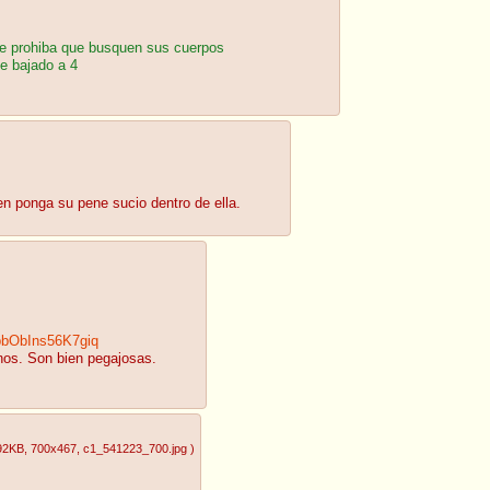
 que prohiba que busquen sus cuerpos
te bajado a 4
en ponga su pene sucio dentro de ella.
bbObIns56K7giq
nos. Son bien pegajosas.
92KB
, 700x467
, c1_541223_700.jpg
)