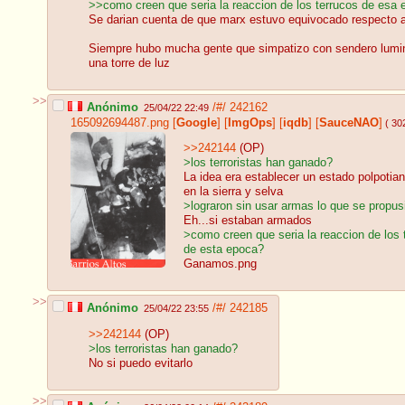
>>como creen que seria la reaccion de los terrucos de esa 
Se darian cuenta de que marx estuvo equivocado respecto 
Siempre hubo mucha gente que simpatizo con sendero lumin
una torre de luz
>>
Anónimo
/#/
242162
25/04/22 22:49
165092694487.png
[
Google
]
[
ImgOps
]
[
iqdb
]
[
SauceNAO
]
( 30
>>242144
(OP)
>los terroristas han ganado?
La idea era establecer un estado polpot
en la sierra y selva
>lograron sin usar armas lo que se propus
Eh...si estaban armados
>como creen que seria la reaccion de los 
de esta epoca?
Ganamos.png
>>
Anónimo
/#/
242185
25/04/22 23:55
>>242144
(OP)
>los terroristas han ganado?
No si puedo evitarlo
>>