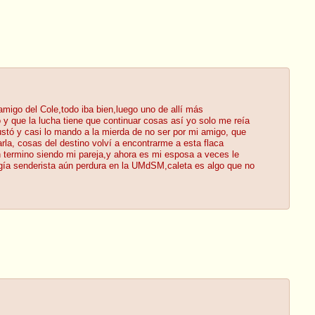
amigo del Cole,todo iba bien,luego uno de allí más
 que la lucha tiene que continuar cosas así yo solo me reía
gustó y casi lo mando a la mierda de no ser por mi amigo, que
rarla, cosas del destino volví a encontrarme a esta flaca
 termino siendo mi pareja,y ahora es mi esposa a veces le
gía senderista aún perdura en la UMdSM,caleta es algo que no