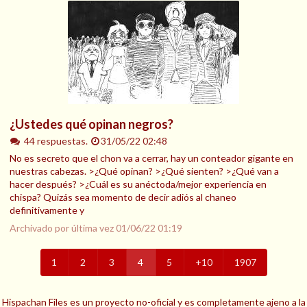
¿Ustedes qué opinan negros?
44 respuestas.
31/05/22 02:48
No es secreto que el chon va a cerrar, hay un conteador gigante en
nuestras cabezas. >¿Qué opinan? >¿Qué sienten? >¿Qué van a
hacer después? >¿Cuál es su anéctoda/mejor experiencia en
chispa? Quizás sea momento de decir adiós al chaneo
definitivamente y
Archivado por última vez
01/06/22 01:19
1
2
3
4
5
+10
1907
Hispachan Files es un proyecto no-oficial y es completamente ajeno a la