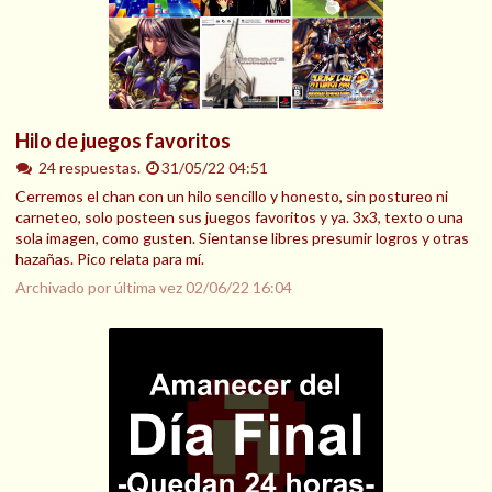
Hilo de juegos favoritos
24 respuestas.
31/05/22 04:51
Cerremos el chan con un hilo sencillo y honesto, sin postureo ni
carneteo, solo posteen sus juegos favoritos y ya. 3x3, texto o una
sola imagen, como gusten. Sientanse libres presumir logros y otras
hazañas. Pico relata para mí.
Archivado por última vez
02/06/22 16:04