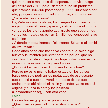
quiere hacerlo más, nos dio esperanza de vida luego
del cierre del 2018, pero, siempre hubo un problema,
que éramos 100-300 posteando y 10000 lurkeando por
ahí, y pagar esa mierda solo para eso, como que no.
¿Se acabaron los oros?
Cy, Zeta se desvincula ya, loan segundo administrador
no puede con el dinero, ganas y sobreconfiar el chan a
venderse los a otro zambo avatarputo que seguro nos
vende los metadatos por un 1 millón de venecocoins no
está bien.
¿A donde mierda iremos oficialmente, 8chan o al zombi
de krautchan?
Cada anon sabe que hacer, yo espero que salga algo
nuevo y lo intenten publicitar para de por ahí que no
sean los chan de circlejerk de chupapollas como es de
monstro o esa mierda de pseudologin..
¿Por qué los negros están huyendo de 8chan?
Porque no es lo mismo haber estado en los países
bajos que solo pedirán los metadatos de ese usuario
que posteó a que nos vendan a todos de los que
andábamos ahí al efebei, al fin y al cabo, ya no es el 8
original y nunca lo será y las políticas
(((estadounidense)) ) son otra cosa
>aldo
Hay un hilo en g que lo explica mejor.
¿Qué mierdas paso allí, metadatos otra vez?