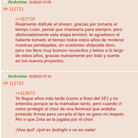
Anónimo
31/05/22 07:05
/#/
112721
>>112716
Realmente disfruté el stream, gracias por tomarte el
tiempo Loan, pensé que chanearía para siempre, pero
afortunadamente esta etapa terminó, te agradesco el
haberte tomado el tiempo todos estos años de moderar
nuestras pendejadas, en ocasiones shitpostie duro,
pero me llevo muy buenos recuerdos y kekes a lo largo
de estos años, gracias nuevamente por todo y suerte
en tus nuevos proyectos.
Anónimo
31/05/22 07:14
/#/
112722
>>112673
Yo llegue años más tarde (como a fines del 16') y no
entendía porque se la mamaban tanto, pero cuando vi
como protegió al chon de una feminazi que andaba
juntando firmas para cerrarlo el tipo se gano mi respeto.
Ahí vi que Zeta se la jugaba por el chon.
¡Viva /pol! ¡/pol es /polright o no es nada!