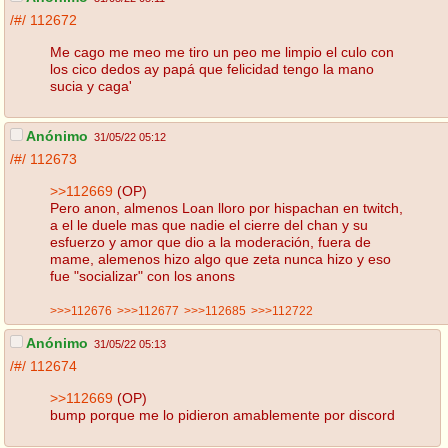
/#/
112672
Me cago me meo me tiro un peo me limpio el culo con
los cico dedos ay papá que felicidad tengo la mano
sucia y caga'
Anónimo
31/05/22 05:12
/#/
112673
>>112669
(OP)
Pero anon, almenos Loan lloro por hispachan en twitch,
a el le duele mas que nadie el cierre del chan y su
esfuerzo y amor que dio a la moderación, fuera de
mame, alemenos hizo algo que zeta nunca hizo y eso
fue "socializar" con los anons
>>>112676
>>>112677
>>>112685
>>>112722
Anónimo
31/05/22 05:13
/#/
112674
>>112669
(OP)
bump porque me lo pidieron amablemente por discord