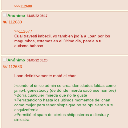
>>>112688
Anónimo
31/05/22 05:17
/#/
112680
>>112677
Cual travesti imbécil, yo tambien jodía a Loan por los
magumbos, estamos en el último dia, parale a tu
autismo baboso
Anónimo
31/05/22 05:20
/#/
112683
Loan definitivamente mató el chan
>siendo el único admin se crea identidades faldas como
janip4, genesteady (de dónde mierda sacó ese nombre)
>Borra cualquier mierda que no le guste
>Perratencionó hasta los últimos momentos del chan
como mujer para tener simps que no se opusieran a su
esquizofrenia
>Permitió el spam de ciertos shitposteros a diestra y
siniestra