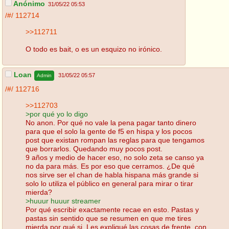
Anónimo
31/05/22 05:53
/#/
112714
>>112711
O todo es bait, o es un esquizo no irónico.
Loan
31/05/22 05:57
Admin
/#/
112716
>>112703
>por qué yo lo digo
No anon. Por qué no vale la pena pagar tanto dinero
para que el solo la gente de f5 en hispa y los pocos
post que existan rompan las reglas para que tengamos
que borrarlos. Quedando muy pocos post.
9 años y medio de hacer eso, no solo zeta se canso ya
no da para más. Es por eso que cerramos. ¿De qué
nos sirve ser el chan de habla hispana más grande si
solo lo utiliza el público en general para mirar o tirar
mierda?
>huuur huuur streamer
Por qué escribir exactamente recae en esto. Pastas y
pastas sin sentido que se resumen en que me tires
mierda por qué si. Les expliqué las cosas de frente, con