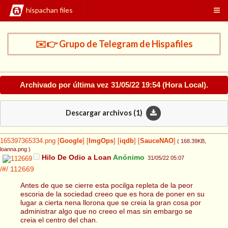
hispachan files
✉️👉 Grupo de Telegram de Hispafiles
Archivado por última vez
31/05/22 19:54
(Hora Local).
Descargar archivos (
1
)
165397365334.png
[
Google
]
[
ImgOps
]
[
iqdb
]
[
SauceNAO
]
( 168.39KB
,
loanna.png
)
Hilo De Odio a Loan
Anónimo
31/05/22 05:07
/#/
112669
Antes de que se cierre esta pocilga repleta de la peor
escoria de la sociedad creeo que es hora de poner en su
lugar a cierta nena llorona que se creia la gran cosa por
administrar algo que no creeo el mas sin embargo se
creia el centro del chan.