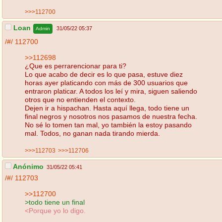
>>>112700
Loan
31/05/22 05:37
Admin
/#/
112700
>>112698
¿Que es perrarencionar para ti?
Lo que acabo de decir es lo que pasa, estuve diez
horas ayer platicando con más de 300 usuarios que
entraron platicar. A todos los leí y mira, siguen saliendo
otros que no entienden el contexto.
Dejen ir a hispachan. Hasta aquí llega, todo tiene un
final negros y nosotros nos pasamos de nuestra fecha.
No sé lo tomen tan mal, yo también la estoy pasando
mal. Todos, no ganan nada tirando mierda.
>>>112703
>>>112706
Anónimo
31/05/22 05:41
/#/
112703
>>112700
>todo tiene un final
<Porque yo lo digo.