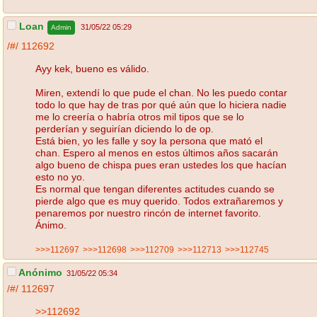
Loan
31/05/22 05:29
Admin
/#/
112692
Ayy kek, bueno es válido.
Miren, extendí lo que pude el chan. No les puedo contar
todo lo que hay de tras por qué aún que lo hiciera nadie
me lo creería o habría otros mil tipos que se lo
perderían y seguirían diciendo lo de op.
Está bien, yo les falle y soy la persona que mató el
chan. Espero al menos en estos últimos años sacarán
algo bueno de chispa pues eran ustedes los que hacían
esto no yo.
Es normal que tengan diferentes actitudes cuando se
pierde algo que es muy querido. Todos extrañaremos y
penaremos por nuestro rincón de internet favorito.
Ánimo.
>>>112697
>>>112698
>>>112709
>>>112713
>>>112745
Anónimo
31/05/22 05:34
/#/
112697
>>112692