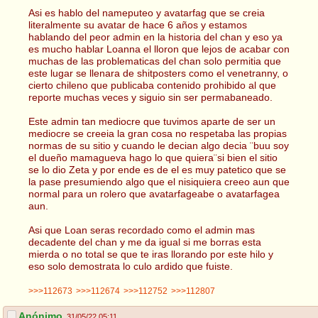
Asi es hablo del nameputeo y avatarfag que se creia
literalmente su avatar de hace 6 años y estamos
hablando del peor admin en la historia del chan y eso ya
es mucho hablar Loanna el lloron que lejos de acabar con
muchas de las problematicas del chan solo permitia que
este lugar se llenara de shitposters como el venetranny, o
cierto chileno que publicaba contenido prohibido al que
reporte muchas veces y siguio sin ser permabaneado.
Este admin tan mediocre que tuvimos aparte de ser un
mediocre se creeia la gran cosa no respetaba las propias
normas de su sitio y cuando le decian algo decia ¨buu soy
el dueño mamagueva hago lo que quiera¨si bien el sitio
se lo dio Zeta y por ende es de el es muy patetico que se
la pase presumiendo algo que el nisiquiera creeo aun que
normal para un rolero que avatarfageabe o avatarfagea
aun.
Asi que Loan seras recordado como el admin mas
decadente del chan y me da igual si me borras esta
mierda o no total se que te iras llorando por este hilo y
eso solo demostrata lo culo ardido que fuiste.
>>>112673
>>>112674
>>>112752
>>>112807
Anónimo
31/05/22 05:11