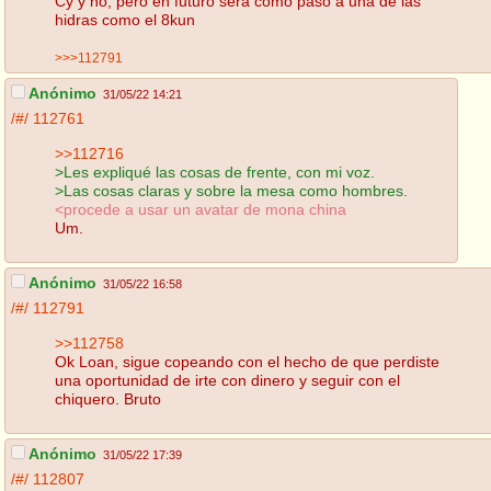
Cy y no, pero en futuro será como paso a una de las
hidras como el 8kun
>>>112791
Anónimo
31/05/22 14:21
/#/
112761
>>112716
>Les expliqué las cosas de frente, con mi voz.
>Las cosas claras y sobre la mesa como hombres.
<procede a usar un avatar de mona china
Um.
Anónimo
31/05/22 16:58
/#/
112791
>>112758
Ok Loan, sigue copeando con el hecho de que perdiste
una oportunidad de irte con dinero y seguir con el
chiquero. Bruto
Anónimo
31/05/22 17:39
/#/
112807