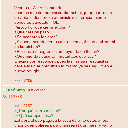
Veamos... A ver si entendí.
Loan es nuestro administrador actual, porque al idiota
de Zeta le dio pereza administrar su propia mierda
donde es baneado... Ok.
Pero, ¿Por qué cierra el chan?
¿Qué carajos paso?
¿Se acabaron los oros?
¿A donde mierda iremos oficialmente, 8chan o al zombi
de krautchan?
¿Por qué los negros están huyendo de 8chan?
¿Qué mierdas paso allí, metadatos otra vez?
Gracias por responder, pues las mismas respuestas
dare a los que pregunten lo mismo ya sea aquí o en el
nuevo refugio.
>>>112758
Anónimo
31/05/22 14:10
/#/
112758
>>112757
>¿Por qué cierra el chan?
>¿Qué carajos paso?
Zeta era el que pagaba la coca durante estos años,
unos 6k en dólares para 6 meses (1k un mes) y ya no