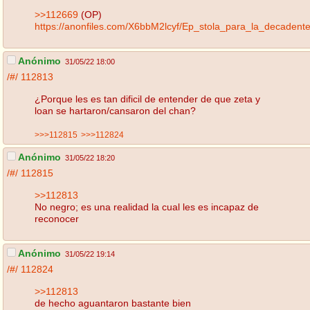
>>112669
(OP)
https://anonfiles.com/X6bbM2lcyf/Ep_stola_para_la_decaden
Anónimo
31/05/22 18:00
/#/
112813
¿Porque les es tan dificil de entender de que zeta y
loan se hartaron/cansaron del chan?
>>>112815
>>>112824
Anónimo
31/05/22 18:20
/#/
112815
>>112813
No negro; es una realidad la cual les es incapaz de
reconocer
Anónimo
31/05/22 19:14
/#/
112824
>>112813
de hecho aguantaron bastante bien