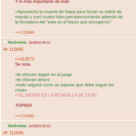
Y lo más importante de todo
>Aprovecho la muerte de hispa para forzar su twitch de
mierda y creó cuatro hilos perratencionando además de
la forzadera del "este es el futuro que escogieron"
>>>112686
Anónimo
31/05/22 05:21
/#/
112685
>>112673
Se nota...
>le ofrecen seguir en el juego
>le ofrecen dinero
>todo seguirá como se supone que debe seguir las
cosas
<"EL WENAS ES LA PESADILLA DE ZETA"
TOPKEK
>>>112690
Anónimo
31/05/22 05:22
/#/
112686