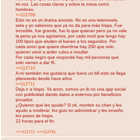
mi voz. Las cosas claras y sobre la mesa como
hombres.
>>112709
Esto no es un drama anones. No es una telenovela,
seta y yo sabemos que ya no da para más hispa. Fue
increíble, fue grande, fue lo que quieran pero ya no vale
la pena ya nos agotamos, por cada mod que tengo hay
100 tipos que eluden el baneo a los segundos. Por
cada anon que quiere divertirse hay 200 que solo
quieren venir a arder culos e insultar.
Por cada negro que responde hay mil personas que
solo vienen a dar f5.
>>112710
A mí también me gustaría que fuera un b8 esto se llega
planeando desde hace años.
>>112711
Deja ir a hispa. Ya anon, somos un ib no una app social
con publicidad dando datos a externos por beneficios
privados.
¿Quieren que les ayude? Si ok, monten su chan y les
ayudo a moderar, los guio en administrar y les enseño
los pasos de hispa.
22 horas para el fin.
>>>112721
>>>112761