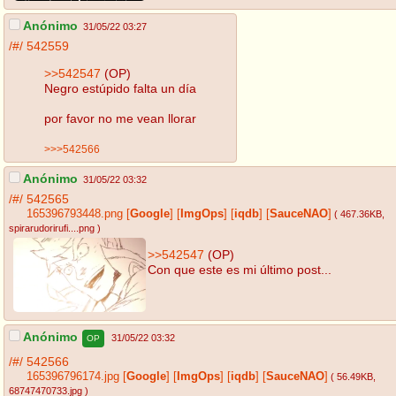
Anónimo
31/05/22 03:27
/#/
542559
>>542547
(OP)
Negro estúpido falta un día
por favor no me vean llorar
>>>542566
Anónimo
31/05/22 03:32
/#/
542565
165396793448.png
[
Google
]
[
ImgOps
]
[
iqdb
]
[
SauceNAO
]
( 467.36KB
,
spirarudorirufi....png
)
>>542547
(OP)
Con que este es mi último post...
Anónimo
31/05/22 03:32
OP
/#/
542566
165396796174.jpg
[
Google
]
[
ImgOps
]
[
iqdb
]
[
SauceNAO
]
( 56.49KB
,
68747470733.jpg
)