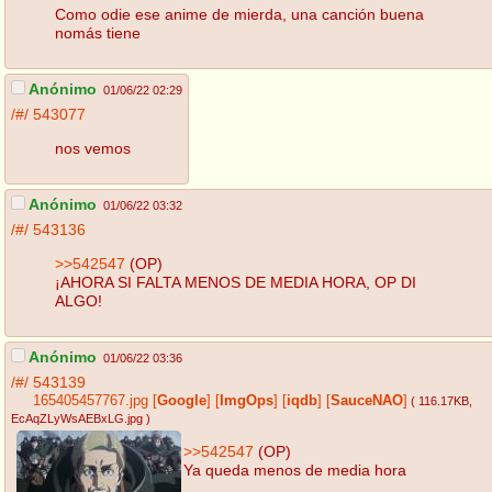
Como odie ese anime de mierda, una canción buena
nomás tiene
Anónimo
01/06/22 02:29
/#/
543077
nos vemos
Anónimo
01/06/22 03:32
/#/
543136
>>542547
(OP)
¡AHORA SI FALTA MENOS DE MEDIA HORA, OP DI
ALGO!
Anónimo
01/06/22 03:36
/#/
543139
165405457767.jpg
[
Google
]
[
ImgOps
]
[
iqdb
]
[
SauceNAO
]
( 116.17KB
,
EcAqZLyWsAEBxLG.jpg
)
>>542547
(OP)
Ya queda menos de media hora