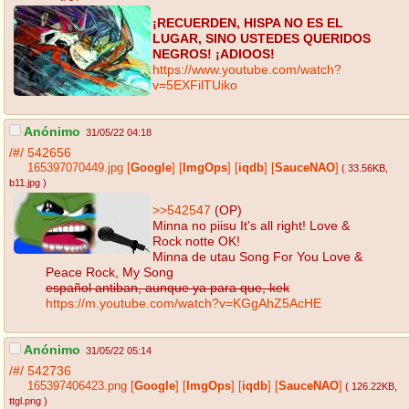
¡RECUERDEN, HISPA NO ES EL
LUGAR, SINO USTEDES QUERIDOS
NEGROS! ¡ADIOOS!
https://www.youtube.com/watch?
v=5EXFilTUiko
Anónimo
31/05/22 04:18
/#/
542656
165397070449.jpg
[
Google
]
[
ImgOps
]
[
iqdb
]
[
SauceNAO
]
( 33.56KB
,
b11.jpg
)
>>542547
(OP)
Minna no piisu It's all right! Love &
Rock notte OK!
Minna de utau Song For You Love &
Peace Rock, My Song
español antiban, aunque ya para que, kek
https://m.youtube.com/watch?v=KGgAhZ5AcHE
Anónimo
31/05/22 05:14
/#/
542736
165397406423.png
[
Google
]
[
ImgOps
]
[
iqdb
]
[
SauceNAO
]
( 126.22KB
,
ttgl.png
)