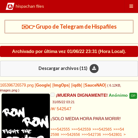
hispachan files
✉️👉 Grupo de Telegram de Hispafiles
Archivado por última vez
01/06/22 23:31
(Hora Local).
Descargar archivos (
11
)
165396726579.png
[
Google
]
[
ImgOps
]
[
iqdb
]
[
SauceNAO
]
( 6.12KB
,
images.png
)
¡MUERAN DIGNAMENTE!
Anónimo
OP
31/05/22 03:21
/#/
542547
¡SOLO MEDIA HORA PARA MORIR!
>>>542555
>>>542559
>>>542565
>>>54
2598
>>>542656
>>>542736
>>>542801
>