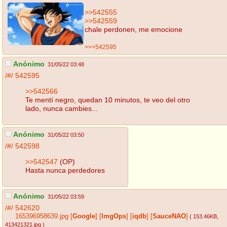
>>542555
>>542559
chale perdonen, me emocione
>>>542595
Anónimo
31/05/22 03:48
/#/
542595
>>542566
Te mentí negro, quedan 10 minutos, te veo del otro
lado, nunca cambies...
Anónimo
31/05/22 03:50
/#/
542598
>>542547
(OP)
Hasta nunca perdedores
Anónimo
31/05/22 03:59
/#/
542620
165396958639.jpg
[
Google
]
[
ImgOps
]
[
iqdb
]
[
SauceNAO
]
( 153.46KB
,
413421321.jpg
)