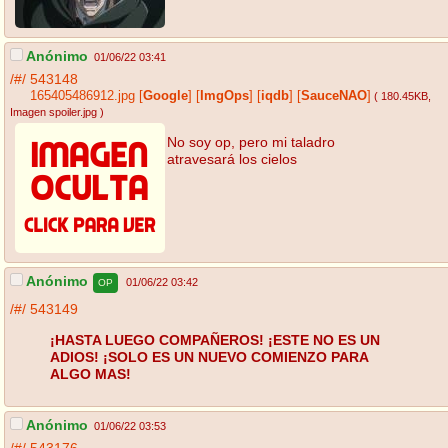
Anónimo
01/06/22 03:41
/#/
543148
165405486912.jpg
[
Google
]
[
ImgOps
]
[
iqdb
]
[
SauceNAO
]
( 180.45KB
,
Imagen spoiler.jpg
)
No soy op, pero mi taladro
atravesará los cielos
Anónimo
01/06/22 03:42
OP
/#/
543149
¡HASTA LUEGO COMPAÑEROS! ¡ESTE NO ES UN
ADIOS! ¡SOLO ES UN NUEVO COMIENZO PARA
ALGO MAS!
Anónimo
01/06/22 03:53
/#/
543176