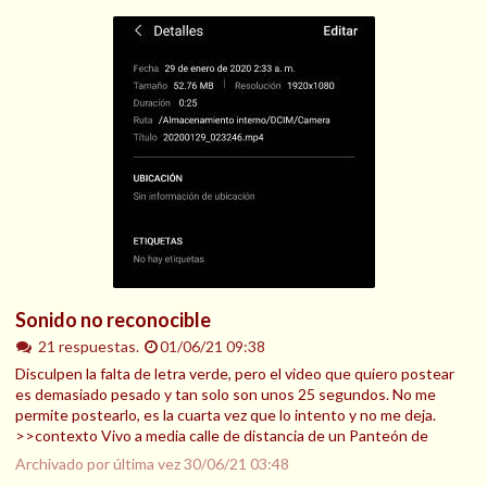
Sonido no reconocible
21 respuestas.
01/06/21 09:38
Disculpen la falta de letra verde, pero el video que quiero postear
es demasiado pesado y tan solo son unos 25 segundos. No me
permite postearlo, es la cuarta vez que lo intento y no me deja.
>>contexto Vivo a media calle de distancia de un Panteón de
Archivado por última vez
30/06/21 03:48