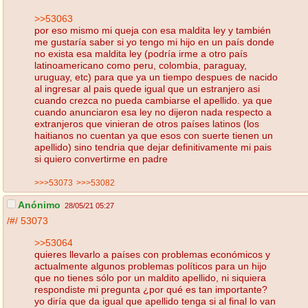
>>53063
por eso mismo mi queja con esa maldita ley y también
me gustaría saber si yo tengo mi hijo en un país donde
no exista esa maldita ley (podría irme a otro país
latinoamericano como peru, colombia, paraguay,
uruguay, etc) para que ya un tiempo despues de nacido
al ingresar al pais quede igual que un estranjero asi
cuando crezca no pueda cambiarse el apellido. ya que
cuando anunciaron esa ley no dijeron nada respecto a
extranjeros que vinieran de otros países latinos (los
haitianos no cuentan ya que esos con suerte tienen un
apellido) sino tendria que dejar definitivamente mi pais
si quiero convertirme en padre
>>>53073
>>>53082
Anónimo
28/05/21 05:27
/#/
53073
>>53064
quieres llevarlo a países con problemas económicos y
actualmente algunos problemas políticos para un hijo
que no tienes sólo por un maldito apellido, ni siquiera
respondiste mi pregunta ¿por qué es tan importante?
yo diría que da igual que apellido tenga si al final lo van