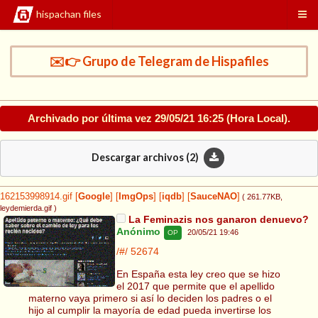
hispachan files
✉️👉 Grupo de Telegram de Hispafiles
Archivado por última vez
29/05/21 16:25
(Hora Local).
Descargar archivos (
2
)
162153998914.gif
[
Google
]
[
ImgOps
]
[
iqdb
]
[
SauceNAO
]
( 261.77KB
,
leydemierda.gif
)
La Feminazis nos ganaron denuevo?
Anónimo
20/05/21 19:46
OP
/#/
52674
En España esta ley creo que se hizo
el 2017 que permite que el apellido
materno vaya primero si así lo deciden los padres o el
hijo al cumplir la mayoría de edad pueda invertirse los