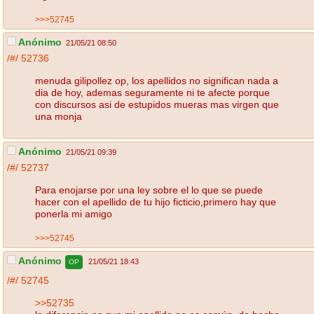
>>>52745
Anónimo
21/05/21 08:50
/#/
52736
menuda gilipollez op, los apellidos no significan nada a
dia de hoy, ademas seguramente ni te afecte porque
con discursos asi de estupidos mueras mas virgen que
una monja
Anónimo
21/05/21 09:39
/#/
52737
Para enojarse por una ley sobre el lo que se puede
hacer con el apellido de tu hijo ficticio,primero hay que
ponerla mi amigo
>>>52745
Anónimo
21/05/21 18:43
OP
/#/
52745
>>52735