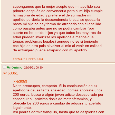
supongamos que la mujer acepte que mi apellido sea
primero después de convencerla pero si mi hijo cumple
la mayoría de edad y prefiere el de su madre mi
apellido perdería la descendencia lo cual se quedaría
hasta mi hijo no hay forma de atraparlo con el apellido
como pasaba antes que no se podía cambiar (por
suerte no he tenido hijos ya que todos los mayores de
edad pueden invertirse los apellidos a menos que
tengas problemas legales) aunque no se si teniendo
ese hijo en otro pais al volver al mio al venir en calidad
de extranjero pueda atraparlo con mi apellido
>>>53061
>>>53063
Anónimo
28/05/21 00:30
/#/
53061
>>53059
No te preocupes, campeón. Si la continuación de tu
apellido te causa tanta ansiedad, nomás ahórrate unos
200 euros, busca a algún joven adicto desesperado por
conseguir su próxima dosis de metanfetamina, y
ofrécele los 200 euros a cambio de adquirir tu apellido
legalmente.
Así podrás dormir tranquilo, hasta que te despiertes con