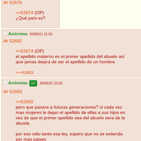
/#/
52676
>>52674
(OP)
¿Qué país es?
Anónimo
20/05/21 21:53
/#/
52682
>>52674
(OP)
el apellido materno es el primer apellido del abuelo así
que jamas dejara de ser el apellido de un hombre
>>>52683
Anónimo
20/05/21 22:20
OP
/#/
52683
>>52682
pero que pasara a futuras generaciones? si cada vez
mas mujeres le dejan el apellido de ellas a sus hijos en
vez de que el primer apellido sea del abuelo sera de la
abuela.
por eso odio tanto esa ley, espero que no se extienda
por mas paises