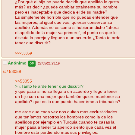
¿Por qué el hijo no puede decidir que apellido le gusta
más? es decir ¿puede cambiar totalmente su nombre
pero es inaceptable que decida el de su madre?
Es simplemente horrible que no puedas entender que
las mujeres, al igual que vos, quieran conservar su
apellido. Además no es como si hubieran dicho "ahora
el apellido de la mujer va primero", el punto es que lo
discuta la pareja y lleguen a un acuerdo ¿Tanto te arde
tener que discutir?
>>>53059
Anónimo
27/05/21 23:19
OP
/#/
53059
>>53055
> ¿Tanto te arde tener que discutir?
y que pasa si no se llega a un acuerdo y llego a tener
un hijo con una mujer que también quiere mantener su
apellido? que es lo que puedo hacer irme a tribunales?
me arde que cada vez nos quiten mas exclusividades
que teníamos nosotros los hombres como la de los
apellidos por ejemplo en Turquia cuando te casas la
mujer pasa a tener tu apellido siento que cada vez el
hombre esta perdiendo mas sus privilegios.