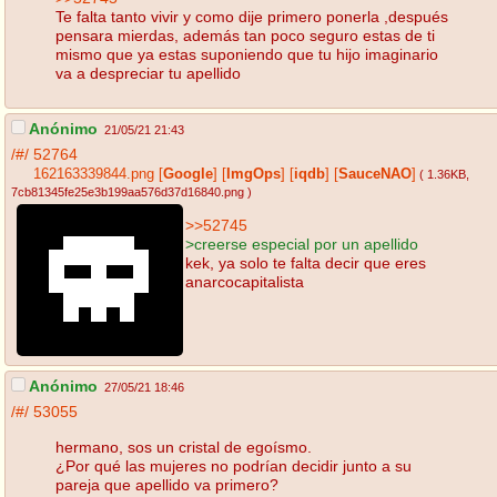
Te falta tanto vivir y como dije primero ponerla ,después
pensara mierdas, además tan poco seguro estas de ti
mismo que ya estas suponiendo que tu hijo imaginario
va a despreciar tu apellido
Anónimo
21/05/21 21:43
/#/
52764
162163339844.png
[
Google
]
[
ImgOps
]
[
iqdb
]
[
SauceNAO
]
( 1.36KB
,
7cb81345fe25e3b199aa576d37d16840.png
)
>>52745
>creerse especial por un apellido
kek, ya solo te falta decir que eres
anarcocapitalista
Anónimo
27/05/21 18:46
/#/
53055
hermano, sos un cristal de egoísmo.
¿Por qué las mujeres no podrían decidir junto a su
pareja que apellido va primero?