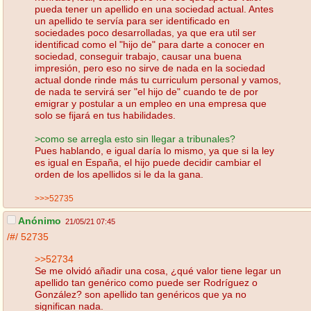
pueda tener un apellido en una sociedad actual. Antes
un apellido te servía para ser identificado en
sociedades poco desarrolladas, ya que era util ser
identificad como el "hijo de" para darte a conocer en
sociedad, conseguir trabajo, causar una buena
impresión, pero eso no sirve de nada en la sociedad
actual donde rinde más tu curriculum personal y vamos,
de nada te servirá ser "el hijo de" cuando te de por
emigrar y postular a un empleo en una empresa que
solo se fijará en tus habilidades.
>como se arregla esto sin llegar a tribunales?
Pues hablando, e igual daría lo mismo, ya que si la ley
es igual en España, el hijo puede decidir cambiar el
orden de los apellidos si le da la gana.
>>>52735
Anónimo
21/05/21 07:45
/#/
52735
>>52734
Se me olvidó añadir una cosa, ¿qué valor tiene legar un
apellido tan genérico como puede ser Rodríguez o
González? son apellido tan genéricos que ya no
significan nada.