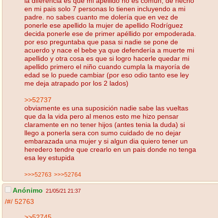
la diferencia es que mi apellido no es común, de hecho
en mi pais solo 7 personas lo tienen incluyendo a mi
padre. no sabes cuanto me dolería que en vez de
ponerle ese apellido la mujer de apellido Rodríguez
decida ponerle ese de primer apéllido por empoderada.
por eso preguntaba que pasa si nadie se pone de
acuerdo y nace el bebe ya que defendería a muerte mi
apellido y otra cosa es que si logro hacerle quedar mi
apellido primero el niño cuando cumpla la mayoría de
edad se lo puede cambiar (por eso odio tanto ese ley
me deja atrapado por los 2 lados)
>>52737
obviamente es una suposición nadie sabe las vueltas
que da la vida pero al menos esto me hizo pensar
claramente en no tener hijos (antes tenia la duda) si
llego a ponerla sera con sumo cuidado de no dejar
embarazada una mujer y si algun dia quiero tener un
heredero tendre que crearlo en un pais donde no tenga
esa ley estupida
>>>52763
>>>52764
Anónimo
21/05/21 21:37
/#/
52763
>>52745