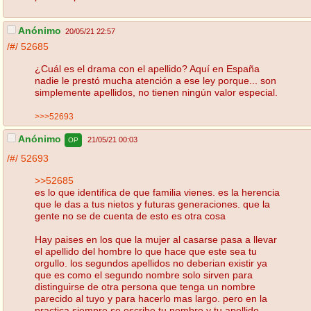
Anónimo
20/05/21 22:57
/#/
52685
¿Cuál es el drama con el apellido? Aquí en España
nadie le prestó mucha atención a ese ley porque... son
simplemente apellidos, no tienen ningún valor especial.
>>>52693
Anónimo
21/05/21 00:03
OP
/#/
52693
>>52685
es lo que identifica de que familia vienes. es la herencia
que le das a tus nietos y futuras generaciones. que la
gente no se de cuenta de esto es otra cosa
Hay paises en los que la mujer al casarse pasa a llevar
el apellido del hombre lo que hace que este sea tu
orgullo. los segundos apellidos no deberian existir ya
que es como el segundo nombre solo sirven para
distinguirse de otra persona que tenga un nombre
parecido al tuyo y para hacerlo mas largo. pero en la
practica siempre se escribe tu nombre y tu apellido.