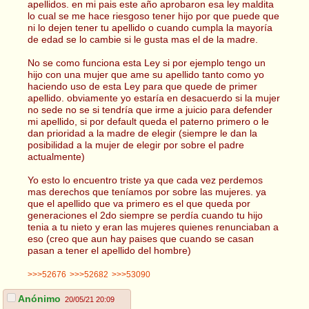
apellidos. en mi pais este año aprobaron esa ley maldita
lo cual se me hace riesgoso tener hijo por que puede que
ni lo dejen tener tu apellido o cuando cumpla la mayoría
de edad se lo cambie si le gusta mas el de la madre.
No se como funciona esta Ley si por ejemplo tengo un
hijo con una mujer que ame su apellido tanto como yo
haciendo uso de esta Ley para que quede de primer
apellido. obviamente yo estaría en desacuerdo si la mujer
no sede no se si tendría que irme a juicio para defender
mi apellido, si por default queda el paterno primero o le
dan prioridad a la madre de elegir (siempre le dan la
posibilidad a la mujer de elegir por sobre el padre
actualmente)
Yo esto lo encuentro triste ya que cada vez perdemos
mas derechos que teníamos por sobre las mujeres. ya
que el apellido que va primero es el que queda por
generaciones el 2do siempre se perdía cuando tu hijo
tenia a tu nieto y eran las mujeres quienes renunciaban a
eso (creo que aun hay paises que cuando se casan
pasan a tener el apellido del hombre)
>>>52676
>>>52682
>>>53090
Anónimo
20/05/21 20:09