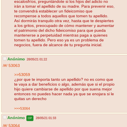
escalosfríos, preguntándote si los hijos del adicto no
irán a tomar el apellido de su madre. Para prevenir eso,
te convendrá establecer un fideicomiso que
recompense a todos aquellos que tomen tu apellido.
Así dormirás tranquilo otra vez, hasta que te despiertes
a los gritos, preocupado de cómo mantener y aumentar
el patrimonio del dicho fideicomiso para que pueda
mantenerse a perpetuidad mientras paga a quienes
tomen tu apellido. Pero eso ya es un problema de
negocios, fuera de alcance de tu pregunta inicial.
Anónimo
28/05/21 01:22
/#/
53063
>>53059
¿por que te importa tanto un apellido? no es como que
te vaya a dar beneficios o algo, además que si el propio
hijo quiere cambiarse de apellido por que suena mejor
entonces no puedes hacer nada ya que se enojara si le
quitas un derecho
>>>53064
Anónimo
28/05/21 01:33
OP
/#/
53064