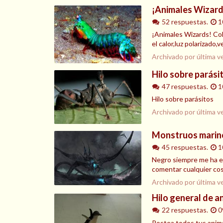
¡Animales Wizard
52 respuestas.
1
¡Animales Wizards! Co
el calor,luz polarizado
Archivado por última v
Hilo sobre parási
47 respuestas.
1
Hilo sobre parásitos
Archivado por última v
Monstruos marin
45 respuestas.
1
Negro siempre me ha en
comentar cualquier co
Archivado por última v
Hilo general de a
22 respuestas.
0
Postea todos tus anima