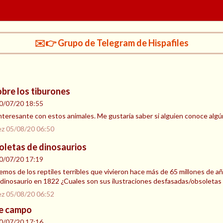
✉️👉 Grupo de Telegram de Hispafiles
bre los tiburones
0/07/20 18:55
nteresante con estos animales. Me gustaría saber si alguien conoce algún
ez
05/08/20 06:50
oletas de dinosaurios
0/07/20 17:19
mos de los reptiles terribles que vivieron hace más de 65 millones de 
 dinosaurio en 1822 ¿Cuales son sus ilustraciones desfasadas/obsoletas 
ez
05/08/20 06:52
de campo
0/07/20 17:16