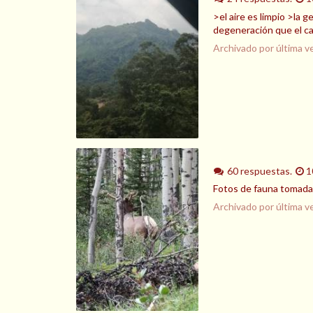
>el aire es limpio >la 
degeneración que el ca
Archivado por última v
60 respuestas.
1
Fotos de fauna tomada
Archivado por última v