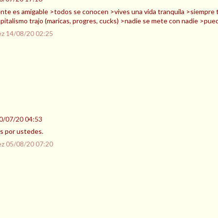
gente es amigable >todos se conocen >vives una vida tranquila >siempre t
pitalismo trajo (maricas, progres, cucks) >nadie se mete con nadie >pued
ez
14/08/20 02:25
0/07/20 04:53
s por ustedes.
ez
05/08/20 07:20