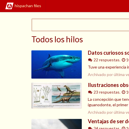
hispachan files
Todos los hilos
Datos curiosos so
22 respuestas.
1
Tuve una experiencia i
Archivado por última v
Ilustraciones obs
23 respuestas.
1
La concepción que tene
iguanodonte, el primer
Archivado por última v
Ventajas de ser 
24 respuestas.
1