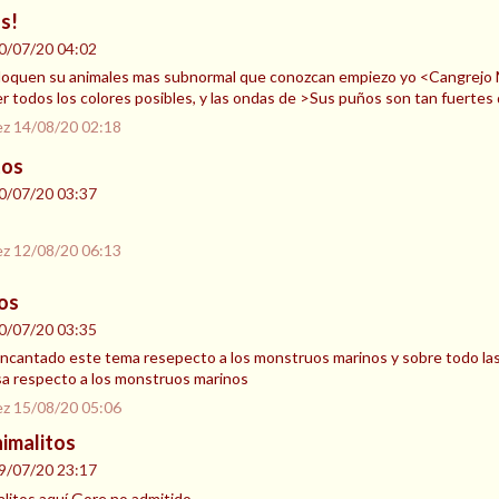
s!
0/07/20 04:02
loquen su animales mas subnormal que conozcan empiezo yo <Cangrejo M
,ver todos los colores posibles, y las ondas de >Sus puños son tan fuerte
ez
14/08/20 02:18
tos
0/07/20 03:37
ez
12/08/20 06:13
os
0/07/20 03:35
cantado este tema resepecto a los monstruos marinos y sobre todo las 
sa respecto a los monstruos marinos
ez
15/08/20 05:06
nimalitos
9/07/20 23:17
litos aquí.Gore no admitido.