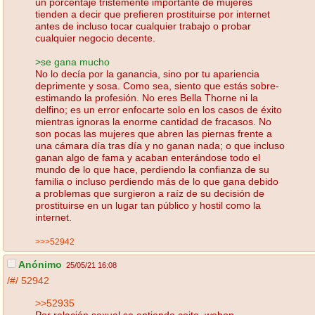
un porcentaje tristemente importante de mujeres
tienden a decir que prefieren prostituirse por internet
antes de incluso tocar cualquier trabajo o probar
cualquier negocio decente.
>se gana mucho
No lo decía por la ganancia, sino por tu apariencia
deprimente y sosa. Como sea, siento que estás sobre-
estimando la profesión. No eres Bella Thorne ni la
delfino; es un error enfocarte solo en los casos de éxito
mientras ignoras la enorme cantidad de fracasos. No
son pocas las mujeres que abren las piernas frente a
una cámara día tras día y no ganan nada; o que incluso
ganan algo de fama y acaban enterándose todo el
mundo de lo que hace, perdiendo la confianza de su
familia o incluso perdiendo más de lo que gana debido
a problemas que surgieron a raíz de su decisión de
prostituirse en un lugar tan público y hostil como la
internet.
>>>52942
Anónimo
25/05/21 16:08
/#/
52942
>>52935
Por relación sexual se entiende coito, webon.