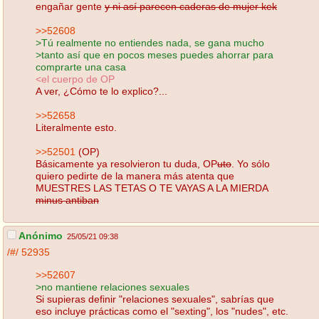
engañar gente
y ni así parecen caderas de mujer kek
>>52608
>Tú realmente no entiendes nada, se gana mucho
>tanto así que en pocos meses puedes ahorrar para
comprarte una casa
<el cuerpo de OP
A ver, ¿Cómo te lo explico?...
>>52658
Literalmente esto.
>>52501
(OP)
Básicamente ya resolvieron tu duda, OP
uto
. Yo sólo
quiero pedirte de la manera más atenta que
MUESTRES LAS TETAS O TE VAYAS A LA MIERDA
minus antiban
Anónimo
25/05/21 09:38
/#/
52935
>>52607
>no mantiene relaciones sexuales
Si supieras definir "relaciones sexuales", sabrías que
eso incluye prácticas como el "sexting", los "nudes", etc.