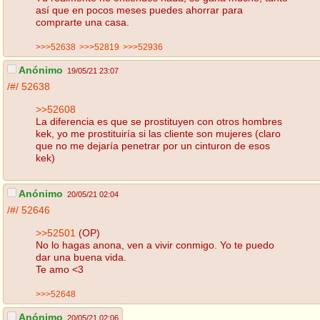
así que en pocos meses puedes ahorrar para
comprarte una casa.
>>>52638
>>>52819
>>>52936
Anónimo
19/05/21 23:07
/#/
52638
>>52608
La diferencia es que se prostituyen con otros hombres
kek, yo me prostituiría si las cliente son mujeres (claro
que no me dejaría penetrar por un cinturon de esos
kek)
Anónimo
20/05/21 02:04
/#/
52646
>>52501
(OP)
No lo hagas anona, ven a vivir conmigo. Yo te puedo
dar una buena vida.
Te amo <3
>>>52648
Anónimo
20/05/21 02:06