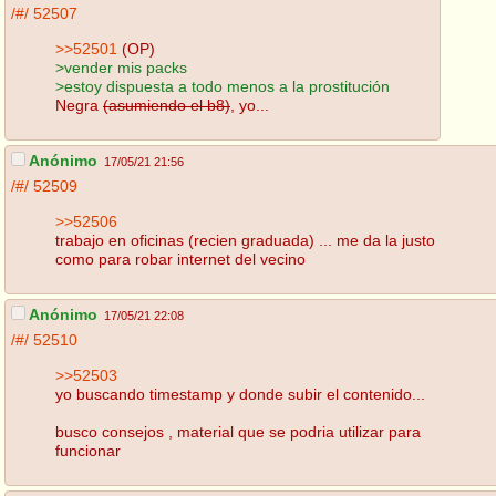
/#/
52507
>>52501
(OP)
>vender mis packs
>estoy dispuesta a todo menos a la prostitución
Negra
(asumiendo el b8)
, yo...
Anónimo
17/05/21 21:56
/#/
52509
>>52506
trabajo en oficinas (recien graduada) ... me da la justo
como para robar internet del vecino
Anónimo
17/05/21 22:08
/#/
52510
>>52503
yo buscando timestamp y donde subir el contenido...
busco consejos , material que se podria utilizar para
funcionar