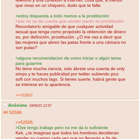
que vivas en un chiquero, dudo que te falte.
>estoy dispuesta a todo menos a la prostitución
<esc no se da cuenta que
vender packs
es prostitución
Recordatorio amigable de que cualquier actividad
sexual que tenga como propósito la obtención de dinero
es, por definición, prostitución. ¿O me vas a decir que
las mujeres que abren las patas frente a una cámara no
son putas?
>alguna recomendacion de como iniciar o algún tema
para guiarme
No tiene mucha ciencia, solo ábrete una cuenta de only
simps y te haces publicidad por twitter subiendo pics
soft con muchos tags. Si tienes suerte, habrá gente que
se interese en tu apariencia.
>>>52607
Anónimo
19/05/21 12:57
/#/
52586
>>52505
>Oye tengo trabajo pero no me da lo suficiente
Kek, ¿te imaginas que todos los hombres decidieran
vender su cuerpo cada vez que no llegarán a fin de