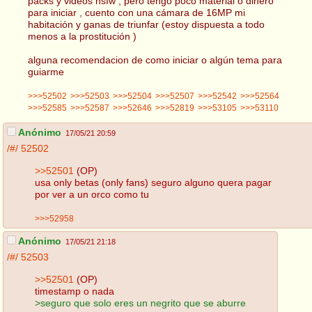
packs y videos nsfw , pero tengo poco material o dinero
para iniciar , cuento con una cámara de 16MP mi
habitación y ganas de triunfar (estoy dispuesta a todo
menos a la prostitución )
alguna recomendacion de como iniciar o algún tema para
guiarme
>>>52502
>>>52503
>>>52504
>>>52507
>>>52542
>>>52564
>>>52585
>>>52587
>>>52646
>>>52819
>>>53105
>>>53110
Anónimo
17/05/21 20:59
/#/
52502
>>52501
(OP)
usa only betas (only fans) seguro alguno quera pagar
por ver a un orco como tu
>>>52958
Anónimo
17/05/21 21:18
/#/
52503
>>52501
(OP)
timestamp o nada
>seguro que solo eres un negrito que se aburre