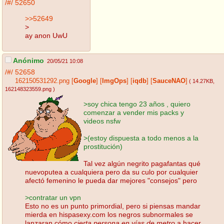
/#/
52650
>>52649
>
ay anon UwU
Anónimo
20/05/21 10:08
/#/
52658
162150531292.png
[
Google
]
[
ImgOps
]
[
iqdb
]
[
SauceNAO
]
( 14.27KB
,
162148323559.png
)
>soy chica tengo 23 años , quiero
comenzar a vender mis packs y
videos nsfw
>(estoy dispuesta a todo menos a la
prostitución)
Tal vez algún negrito pagafantas qué
nuevoputea a cualquiera pero da su culo por cualquier
afectó femenino le pueda dar mejores "consejos" pero
>contratar un vpn
Esto no es un punto primordial, pero si piensas mandar
mierda en hispasexy.com los negros subnormales se
lanzaran cómo
cierta persona en vías de metro
a hacer