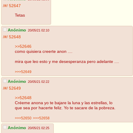
/#/
52647
Tetas
Anónimo
20/05/21 02:10
/#/
52648
>>52646
como quisiera creerte anon ....
mira que leo esto y me desesperanza pero adelante ....
>>>52649
Anónimo
20/05/21 02:22
/#/
52649
>>52648
Créeme anona yo te bajare la luna y las estrellas, lo
que sea por hacerte feliz. Yo te sacare de la pobreza.
>>>52650
>>>52658
Anónimo
20/05/21 02:25