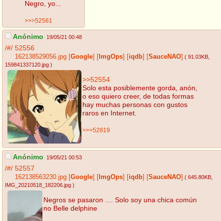
Negro, yo...
>>>52561
Anónimo
19/05/21 00:48
/#/
52556
162138529056.jpg
[
Google
]
[
ImgOps
]
[
iqdb
]
[
SauceNAO
]
( 91.03KB
,
159841337120.jpg
)
>>52554
Solo esta posiblemente gorda, anón,
o eso quiero creer, de todas formas
hay muchas personas con gustos
raros en Internet.
>>>52819
Anónimo
19/05/21 00:53
/#/
52557
162138563230.jpg
[
Google
]
[
ImgOps
]
[
iqdb
]
[
SauceNAO
]
( 645.80KB
,
IMG_20210518_182206.jpg
)
Negros se pasaron .... Solo soy una chica común
no Belle delphine