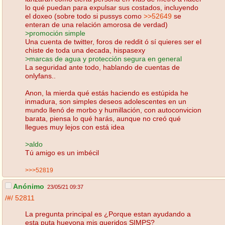
lo qué puedan para expulsar sus costados, incluyendo
el doxeo (sobre todo si pussys como
>>52649
se
enteran de una relación amorosa de verdad)
>promoción simple
Una cuenta de twitter, foros de reddit ó sí quieres ser el
chiste de toda una decada, hispasexy
>marcas de agua y protección segura en general
La seguridad ante todo, hablando de cuentas de
onlyfans..
Anon, la mierda qué estás haciendo es estúpida he
inmadura, son simples deseos adolescentes en un
mundo llenó de morbo y humillación, con autoconvicion
barata, piensa lo qué harás, aunque no creó qué
llegues muy lejos con está idea
>aldo
Tú amigo es un imbécil
>>>52819
Anónimo
23/05/21 09:37
/#/
52811
La pregunta principal es ¿Porque estan ayudando a
esta puta huevona mis queridos SIMPS?