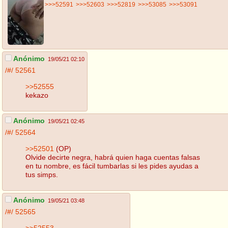
>>>52591
>>>52603
>>>52819
>>>53085
>>>53091
Anónimo
19/05/21 02:10
/#/
52561
>>52555
kekazo
Anónimo
19/05/21 02:45
/#/
52564
>>52501
(OP)
Olvide decirte negra, habrá quien haga cuentas falsas
en tu nombre, es fácil tumbarlas si les pides ayudas a
tus simps.
Anónimo
19/05/21 03:48
/#/
52565
>>52553