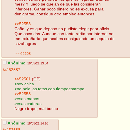
mes? Y luego se quejan de que las consideran
inferiores. Ganar poco dinero no es excusa para
denigrarse, consigue otro empleo entonces.
>>52553
Coño, y es que depaso no pudiste elegir peor oficio.
Que asco das. Aunque con tanto rarito por internet no
me extrañaría que acabes consiguiendo un sequito de
cazabagres.
>>>52608
Anónimo
19/05/21 13:04
/#/
52587
>>52501
(OP)
>soy chica
>no pela las tetas con tiempoestampa
>>52553
>esas manos
>esas caderas
Negro trapo, mal bocho.
Anónimo
19/05/21 14:10
/#/
52588