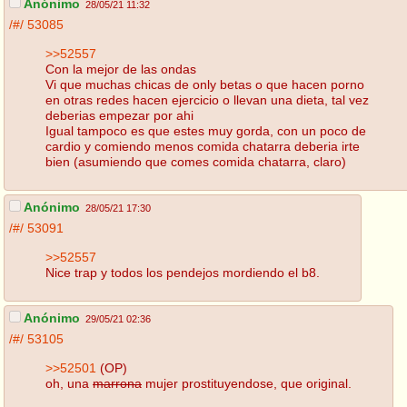
Anónimo
28/05/21 11:32
/#/
53085
>>52557
Con la mejor de las ondas
Vi que muchas chicas de only betas o que hacen porno
en otras redes hacen ejercicio o llevan una dieta, tal vez
deberias empezar por ahi
Igual tampoco es que estes muy gorda, con un poco de
cardio y comiendo menos comida chatarra deberia irte
bien (asumiendo que comes comida chatarra, claro)
Anónimo
28/05/21 17:30
/#/
53091
>>52557
Nice trap y todos los pendejos mordiendo el b8.
Anónimo
29/05/21 02:36
/#/
53105
>>52501
(OP)
oh, una
marrona
mujer prostituyendose, que original.