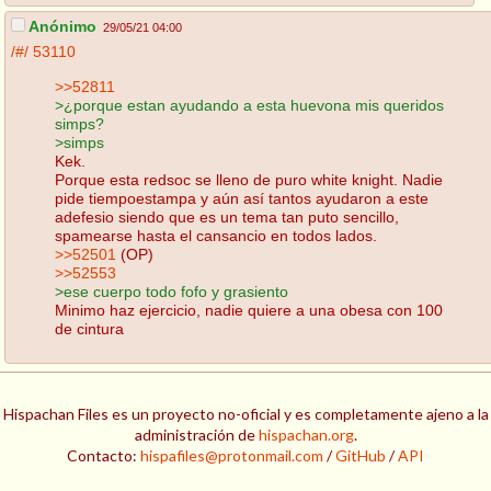
Anónimo
29/05/21 04:00
/#/
53110
>>52811
>¿porque estan ayudando a esta huevona mis queridos
simps?
>simps
Kek.
Porque esta redsoc se lleno de puro white knight. Nadie
pide tiempoestampa y aún así tantos ayudaron a este
adefesio siendo que es un tema tan puto sencillo,
spamearse hasta el cansancio en todos lados.
>>52501
(OP)
>>52553
>ese cuerpo todo fofo y grasiento
Minimo haz ejercicio, nadie quiere a una obesa con 100
de cintura
Hispachan Files es un proyecto no-oficial y es completamente ajeno a la
administración de
hispachan.org
.
Contacto:
hispafiles@protonmail.com
/
GitHub
/
API