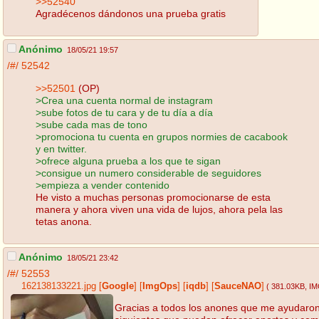
>>52540
Agradécenos dándonos una prueba gratis
Anónimo
18/05/21 19:57
/#/
52542
>>52501
(OP)
>Crea una cuenta normal de instagram
>sube fotos de tu cara y de tu día a día
>sube cada mas de tono
>promociona tu cuenta en grupos normies de cacabook
y en twitter.
>ofrece alguna prueba a los que te sigan
>consigue un numero considerable de seguidores
>empieza a vender contenido
He visto a muchas personas promocionarse de esta
manera y ahora viven una vida de lujos, ahora pela las
tetas anona.
Anónimo
18/05/21 23:42
/#/
52553
162138133221.jpg
[
Google
]
[
ImgOps
]
[
iqdb
]
[
SauceNAO
]
( 381.03KB
, I
Gracias a todos los anones que me ayudaron