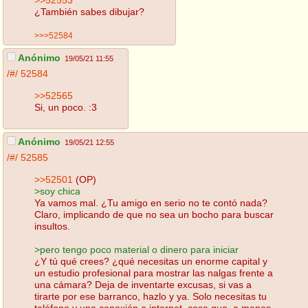
¿También sabes dibujar?
>>>52584
Anónimo
19/05/21 11:55
/#/
52584
>>52565
Si, un poco. :3
Anónimo
19/05/21 12:55
/#/
52585
>>52501
(OP)
>soy chica
Ya vamos mal. ¿Tu amigo en serio no te contó nada?
Claro, implicando de que no sea un bocho para buscar
insultos.
>pero tengo poco material o dinero para iniciar
¿Y tú qué crees? ¿qué necesitas un enorme capital y
un estudio profesional para mostrar las nalgas frente a
una cámara? Deja de inventarte excusas, si vas a
tirarte por ese barranco, hazlo y ya. Solo necesitas tu
teléfono y una conexión a internet, cosa que, a menos