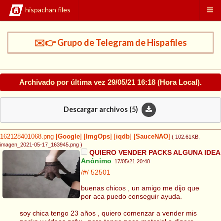
hispachan files
✉️👉 Grupo de Telegram de Hispafiles
Archivado por última vez
29/05/21 16:18
(Hora Local).
Descargar archivos (
5
)
162128401068.png
[
Google
]
[
ImgOps
]
[
iqdb
]
[
SauceNAO
]
( 102.61KB
,
imagen_2021-05-17_163945.png
)
QUIERO VENDER PACKS ALGUNA IDEA
Anónimo
17/05/21 20:40
/#/
52501
buenas chicos , un amigo me dijo que
por aca puedo conseguir ayuda.
soy chica tengo 23 años , quiero comenzar a vender mis