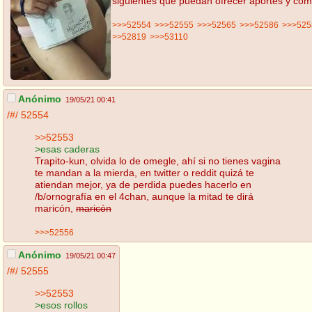
siguientes que puedan ofrecer aportes y com
>>>52554
>>>52555
>>>52565
>>>52586
>>>525
>>52819
>>>53110
Anónimo
19/05/21 00:41
/#/
52554
>>52553
>esas caderas
Trapito-kun, olvida lo de omegle, ahí si no tienes vagina
te mandan a la mierda, en twitter o reddit quizá te
atiendan mejor, ya de perdida puedes hacerlo en
/b/ornografía en el 4chan, aunque la mitad te dirá
maricón,
maricón
>>>52556
Anónimo
19/05/21 00:47
/#/
52555
>>52553
>esos rollos