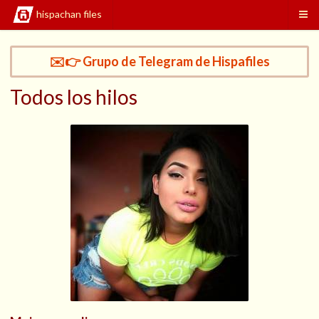
hispachan files
✉️👉 Grupo de Telegram de Hispafiles
Todos los hilos