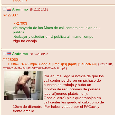
>>>27937
Anónimo
15/12/20 14:51
/#/
27937
>>27903
>la mayoría de las Maes de call centers estudian en u
publica
>trabajar y estudiar en U publica al mismo tiempo
Algo no encaja.
Anónimo
20/12/20 01:37
/#/
28060
160842826322.mp4
[
Google
]
[
ImgOps
]
[
iqdb
]
[
SauceNAO
]
( 923.73KB
,
37889-2d6a5fac1cb92b3178679e4687ae4c9f.mp4
)
Por ahí me llego la noticia de que los
call center perdieron un pichaso de
puestos de trabajo y hubo un
montón de reducciones de jornada
laboral(menos plateishiun).
Osea a los(a) pipis que trabajan en
call center les quedo el culo como de
10cm de diámetro. Por haber votado por el PACuck y
frente amplio.