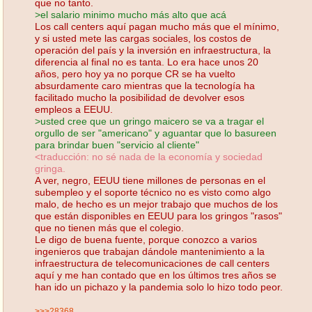
que no tanto.
>el salario minimo mucho más alto que acá
Los call centers aquí pagan mucho más que el mínimo,
y si usted mete las cargas sociales, los costos de
operación del país y la inversión en infraestructura, la
diferencia al final no es tanta. Lo era hace unos 20
años, pero hoy ya no porque CR se ha vuelto
absurdamente caro mientras que la tecnología ha
facilitado mucho la posibilidad de devolver esos
empleos a EEUU.
>usted cree que un gringo maicero se va a tragar el
orgullo de ser "americano" y aguantar que lo basureen
para brindar buen "servicio al cliente"
<traducción: no sé nada de la economía y sociedad
gringa.
A ver, negro, EEUU tiene millones de personas en el
subempleo y el soporte técnico no es visto como algo
malo, de hecho es un mejor trabajo que muchos de los
que están disponibles en EEUU para los gringos "rasos"
que no tienen más que el colegio.
Le digo de buena fuente, porque conozco a varios
ingenieros que trabajan dándole mantenimiento a la
infraestructura de telecomunicaciones de call centers
aquí y me han contado que en los últimos tres años se
han ido un pichazo y la pandemia solo lo hizo todo peor.
>>>28368