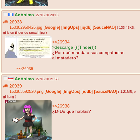
Anónimo
27/10/20 20:13
/#/
26938
160382960426.jpg
[
Google
]
[
ImgOps
]
[
iqdb
]
[
SauceNAO
]
( 133.43KB
,
girls on tinder do smash.jpg
)
>>26934
>descarge (((Tinder)))
¿Por qué manda a sus compatriotas
al matadero?
>>>26939
Anónimo
27/10/20 21:58
/#/
26939
160383592520.png
[
Google
]
[
ImgOps
]
[
iqdb
]
[
SauceNAO
]
( 1.21MB
, e
girl.png
)
>>26938
¿D-De que hablas?