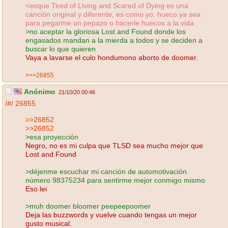
<esque Tired of Living and Scared of Dying es una
canción original y diferente, es como yo, hueco ya sea
para pegarme un pepazo o hacerle huecos a la vida
>no aceptar la gloriosa Lost and Found donde los
engasados mandan a la mierda a todos y se deciden a
buscar lo que quieren
Vaya a lavarse el culo hondumono aborto de doomer.
>>>26855
Anónimo
21/10/20 00:46
/#/
26855
>>26852
>>26852
>esa proyección
Negro, no es mi culpa que TLSD sea mucho mejor que
Lost and Found
>déjenme escuchar mi canción de automotivación
número 98375234 para sentirme mejor conmigo mismo
Eso lei
>muh doomer bloomer peepeepoomer
Deja las buzzwords y vuelve cuando tengas un mejor
gusto musical.