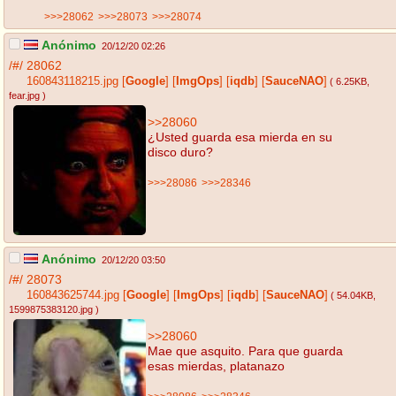
>>>28062
>>>28073
>>>28074
Anónimo
20/12/20 02:26
/#/
28062
160843118215.jpg
[
Google
]
[
ImgOps
]
[
iqdb
]
[
SauceNAO
]
( 6.25KB
,
fear.jpg
)
>>28060
¿Usted guarda esa mierda en su
disco duro?
>>>28086
>>>28346
Anónimo
20/12/20 03:50
/#/
28073
160843625744.jpg
[
Google
]
[
ImgOps
]
[
iqdb
]
[
SauceNAO
]
( 54.04KB
,
1599875383120.jpg
)
>>28060
Mae que asquito. Para que guarda
esas mierdas, platanazo