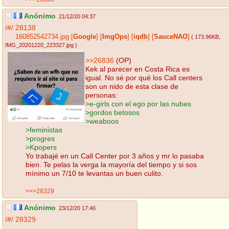
Anónimo
21/12/20 04:37
/#/
28138
160852542734.jpg
[
Google
]
[
ImgOps
]
[
iqdb
]
[
SauceNAO
]
( 173.96KB
,
IMG_20201220_223327.jpg
)
>>26836
(OP)
Kek al parecer en Costa Rica es
igual. No sé por qué los Call centers
son un nido de esta clase de
personas:
>e-girls con el ego por las nubes
>gordos betosos
>weaboos
>feministas
>progres
>Kpopers
Yo trabajé en un Call Center por 3 años y mr lo pasaba
bien. Te pelas la verga la mayoría del tiempo y si sos
mínimo un 7/10 te levantas un buen culito.
>>>28329
Anónimo
23/12/20 17:46
/#/
28329