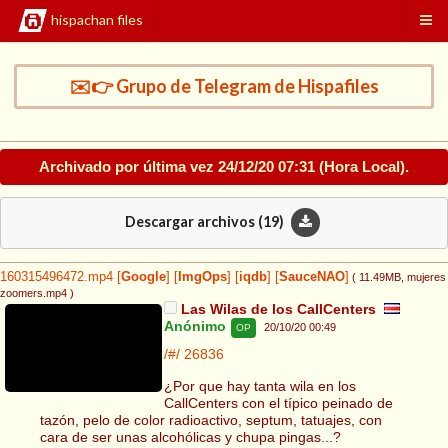
hispachan files
✉️👉 Grupo de Telegram de Hispafiles
Archivado por última vez
24/12/20 07:31
(Hora Local).
Descargar archivos (
19
)
160315496472.mp4
[
Google
]
[
ImgOps
]
[
iqdb
]
[
SauceNAO
]
( 11.49MB
, mujeres
zoomers.mp4
)
Las Wilas de los CallCenters
Anónimo
20/10/20 00:49
OP
/#/
26836
¿Por que hay tanta wila en los
CallCenters con el típico peinado de
tazón, pelo de color radioactivo, septum, tatuajes, con
cara de ser unas alcohólicas y chupa pingas...?