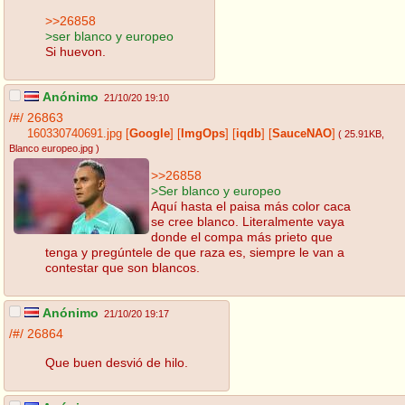
>>26858
>ser blanco y europeo
Si huevon.
Anónimo
21/10/20 19:10
/#/
26863
160330740691.jpg
[
Google
]
[
ImgOps
]
[
iqdb
]
[
SauceNAO
]
( 25.91KB
,
Blanco europeo.jpg
)
>>26858
>Ser blanco y europeo
Aquí hasta el paisa más color caca
se cree blanco. Literalmente vaya
donde el compa más prieto que
tenga y pregúntele de que raza es, siempre le van a
contestar que son blancos.
Anónimo
21/10/20 19:17
/#/
26864
Que buen desvió de hilo.