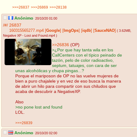
>>>26837
>>>26869
>>>28138
Anónimo
20/10/20 01:00
/#/
26837
160315565277.mp4
[
Google
]
[
ImgOps
]
[
iqdb
]
[
SauceNAO
]
( 3.62MB
,
Negative XP - Lost and Found.mp4
)
>>26836
(OP)
>¿Por que hay tanta wila en los
CallCenters con el típico peinado de
tazón, pelo de color radioactivo,
septum, tatuajes, con cara de ser
unas alcohólicas y chupa pingas...?
Porque el mariposon de OP no las vuelve mujeres de
bien a puro chajalele y en vez de eso busca la manera
de abrir un hilo para compartir con sus chiludos que
acaba de descubrir a NegativeXP.
Also
>no pone lost and found
LOL.
>>>26839
Anónimo
20/10/20 02:00