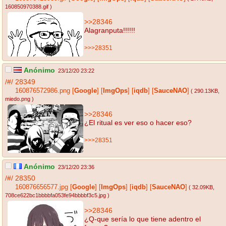
160850970388.gif
)
>>28346
Alagranputa!!!!!!
>>>28351
Anónimo
23/12/20 23:22
/#/
28349
160876572986.png
[
Google
]
[
ImgOps
]
[
iqdb
]
[
SauceNAO
]
( 290.13KB
,
miedo.png
)
>>28346
¿El ritual es ver eso o hacer eso?
>>>28351
Anónimo
23/12/20 23:36
/#/
28350
160876656577.jpg
[
Google
]
[
ImgOps
]
[
iqdb
]
[
SauceNAO
]
( 32.09KB
,
708ce622bc1bbbbfa053fe94bbbbf3c5.jpg
)
>>28346
¿Q-que sería lo que tiene adentro el