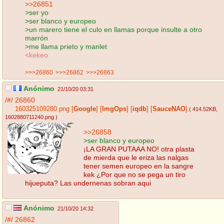
>>26851
>ser yo
>ser blanco y europeo
>un marero tiene el culo en llamas porque insulte a otro
marrón
>me llama prieto y manlet
<kekeo
>>>26860
>>>26862
>>>26863
Anónimo
21/10/20 03:31
/#/
26860
160325109280.png
[
Google
]
[
ImgOps
]
[
iqdb
]
[
SauceNAO
]
( 414.52KB
,
1602880711240.png
)
>>26858
>ser blanco y europeo
¡LA GRAN PUTAAA NO! otra plasta
de mierda que le eriza las nalgas
tener semen europeo en la sangre
kek ¿Por que no se pega un tiro
hijueputa? Las undernenas sobran aqui
Anónimo
21/10/20 14:32
/#/
26862