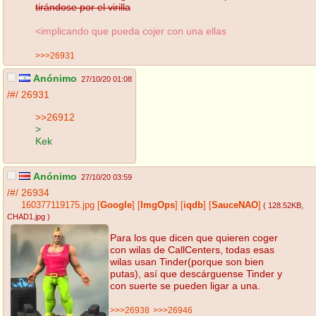
tirándose por el virilla
<implicando que pueda cojer con una ellas
>>>26931
Anónimo
27/10/20 01:08
/#/
26931
>>26912
>
Kek
Anónimo
27/10/20 03:59
/#/
26934
160377119175.jpg
[
Google
]
[
ImgOps
]
[
iqdb
]
[
SauceNAO
]
( 128.52KB
,
CHAD1.jpg
)
Para los que dicen que quieren coger
con wilas de CallCenters, todas esas
wilas usan Tinder(porque son bien
putas), así que descárguense Tinder y
con suerte se pueden ligar a una.
>>>26938
>>>26946