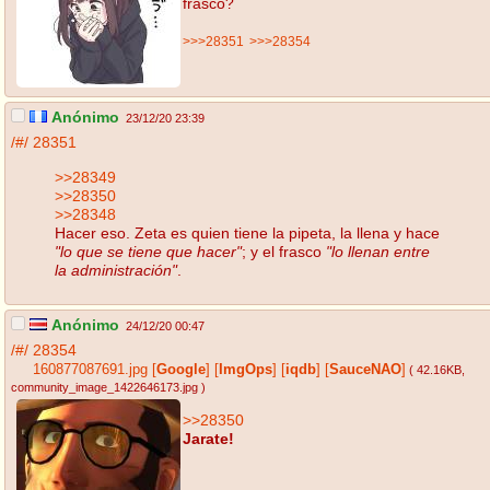
frasco?
>>>28351
>>>28354
Anónimo
23/12/20 23:39
/#/
28351
>>28349
>>28350
>>28348
Hacer eso. Zeta es quien tiene la pipeta, la llena y hace
"lo que se tiene que hacer"
; y el frasco
"lo llenan entre
la administración"
.
Anónimo
24/12/20 00:47
/#/
28354
160877087691.jpg
[
Google
]
[
ImgOps
]
[
iqdb
]
[
SauceNAO
]
( 42.16KB
,
community_image_1422646173.jpg
)
>>28350
Jarate!