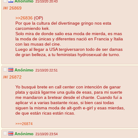
Anónimo
21/10/20 20:43
/#/
26869
>>26836
(OP)
Por que la cultura del divertinage gringo nos esta
carcomiendo kek.
Solo mira de donde salio esa moda de mierda, es mas
la moda de únicas y diferentes nació en Francia y Italia
con las musas del cine.
Luego al llegar a USA tergiversaron todo de ser damas
de gran belleza, a tu feministas hydrosexual de turno.
Anónimo
21/10/20 22:51
/#/
26872
Yo busqué brete en call center con intención de ganar
plata y quizá ligarme una guila de esas, para mi suerte
me mandaron a bretear desde el chante. Cuando fuí a
aplicar vi a varias bastante ricas, si bien casi todas
siguen la misma moda de alt-goth e-girl y esas mierdas,
de que están ricas están ricas.
>>>26874
Anónimo
21/10/20 23:54