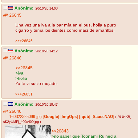
Anónimo
20/10/20 14:08
/#/
26845
Una vez una iva a la par mía en el bus, holia a puro
cigarro y tenía los dientes como maíz de amarillos.
>>>26846
Anónimo
20/10/20 14:12
/#/
26846
>>26845
>iva
>holia
Ya te vi sucio mojado.
>>>26851
Anónimo
20/10/20 19:47
/#/
26848
160322325099.jpg
[
Google
]
[
ImgOps
]
[
iqdb
]
[
SauceNAO
]
( 29.04KB
,
sK2yUMPj_400x400.jpg
)
>>26843
>no saber que Toonami Ruined a