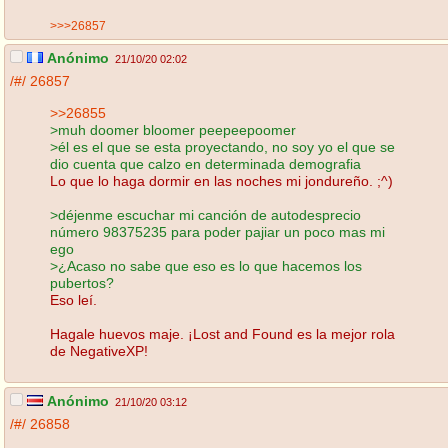
>>>26857
Anónimo
21/10/20 02:02
/#/
26857
>>26855
>muh doomer bloomer peepeepoomer
>él es el que se esta proyectando, no soy yo el que se
dio cuenta que calzo en determinada demografia
Lo que lo haga dormir en las noches mi jondureño. ;^)
>déjenme escuchar mi canción de autodesprecio
número 98375235 para poder pajiar un poco mas mi
ego
>¿Acaso no sabe que eso es lo que hacemos los
pubertos?
Eso leí.
Hagale huevos maje. ¡Lost and Found es la mejor rola
de NegativeXP!
Anónimo
21/10/20 03:12
/#/
26858