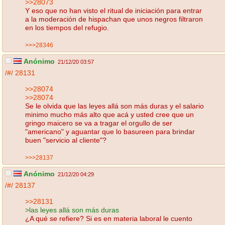
>>28073
Y eso que no han visto el ritual de iniciación para entrar
a la moderación de hispachan que unos negros filtraron
en los tiempos del refugio.
>>>28346
Anónimo
21/12/20 03:57
/#/
28131
>>28074
>>28074
Se le olvida que las leyes allá son más duras y el salario
minimo mucho más alto que acá y usted cree que un
gringo maicero se va a tragar el orgullo de ser
"americano" y aguantar que lo basureen para brindar
buen "servicio al cliente"?
>>>28137
Anónimo
21/12/20 04:29
/#/
28137
>>28131
>las leyes allá son más duras
¿A qué se refiere? Si es en materia laboral le cuento