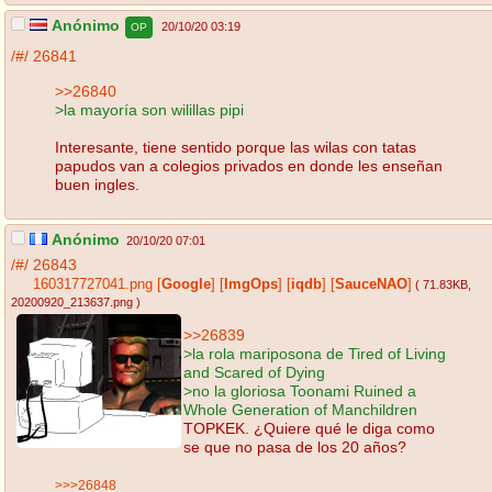
Anónimo
20/10/20 03:19
OP
/#/
26841
>>26840
>la mayoría son wilillas pipi
Interesante, tiene sentido porque las wilas con tatas
papudos van a colegios privados en donde les enseñan
buen ingles.
Anónimo
20/10/20 07:01
/#/
26843
160317727041.png
[
Google
]
[
ImgOps
]
[
iqdb
]
[
SauceNAO
]
( 71.83KB
,
20200920_213637.png
)
>>26839
>la rola mariposona de Tired of Living
and Scared of Dying
>no la gloriosa Toonami Ruined a
Whole Generation of Manchildren
TOPKEK. ¿Quiere qué le diga como
se que no pasa de los 20 años?
>>>26848