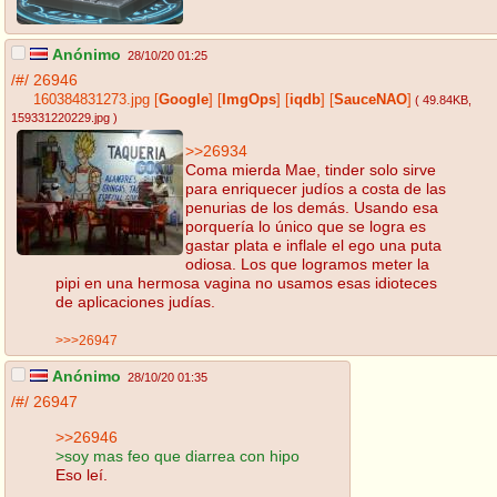
Anónimo
28/10/20 01:25
/#/
26946
160384831273.jpg
[
Google
]
[
ImgOps
]
[
iqdb
]
[
SauceNAO
]
( 49.84KB
,
159331220229.jpg
)
>>26934
Coma mierda Mae, tinder solo sirve
para enriquecer judíos a costa de las
penurias de los demás. Usando esa
porquería lo único que se logra es
gastar plata e inflale el ego una puta
odiosa. Los que logramos meter la
pipi en una hermosa vagina no usamos esas idioteces
de aplicaciones judías.
>>>26947
Anónimo
28/10/20 01:35
/#/
26947
>>26946
>soy mas feo que diarrea con hipo
Eso leí.