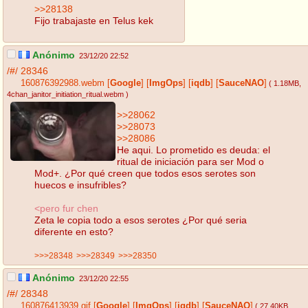
>>28138
Fijo trabajaste en Telus kek
Anónimo
23/12/20 22:52
/#/
28346
160876392988.webm
[
Google
]
[
ImgOps
]
[
iqdb
]
[
SauceNAO
]
( 1.18MB
,
4chan_janitor_initiation_ritual.webm
)
>>28062
>>28073
>>28086
He aqui. Lo prometido es deuda: el
ritual de iniciación para ser Mod o
Mod+. ¿Por qué creen que todos esos serotes son
huecos e insufribles?
<pero fur chen
Zeta le copia todo a esos serotes ¿Por qué seria
diferente en esto?
>>>28348
>>>28349
>>>28350
Anónimo
23/12/20 22:55
/#/
28348
160876413939.gif
[
Google
]
[
ImgOps
]
[
iqdb
]
[
SauceNAO
]
( 27.40KB
,