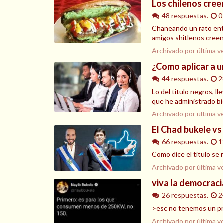
Los chilenos cree
48 respuestas.
0
Chaneando un rato entr
amigos shitlenos creen 
Archivado por última v
¿Como aplicar a u
44 respuestas.
2
Lo del titulo negros, 
que he administrado bi
Archivado por última v
El Chad bukele vs
66 respuestas.
1
Como dice el título se 
Archivado por última v
viva la democraci
26 respuestas.
2
>esc no tenemos un pr
Archivado por última v