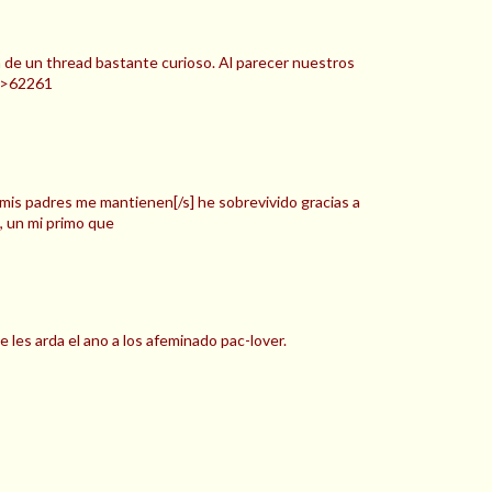
h de un thread bastante curioso. Al parecer nuestros
k >62261
is padres me mantienen[/s] he sobrevivido gracias a
, un mi primo que
les arda el ano a los afeminado pac-lover.