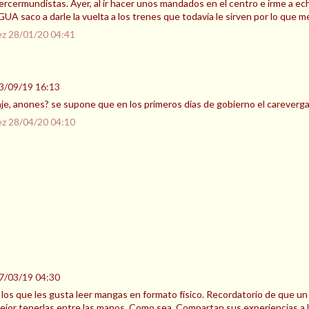
rcermundistas. Ayer, al ir hacer unos mandados en el centro e irme a ec
UA saco a darle la vuelta a los trenes que todavia le sirven por lo que m
ez
28/01/20 04:41
3/09/19 16:13
e, anones? se supone que en los primeros días de gobierno el careverga
ez
28/04/20 04:10
7/03/19 04:30
s los que les gusta leer mangas en formato físico. Recordatorio de que u
ejor tenerlas entre las manos. Como sea. Compartan sus experiencias a l