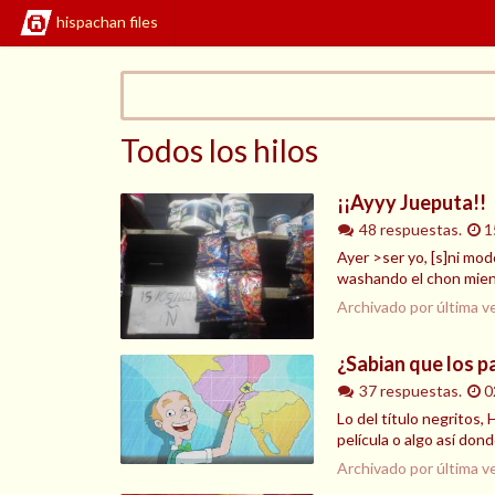
hispachan files
Todos los hilos
¡¡Ayyy Jueputa!!
48 respuestas.
1
Ayer >ser yo, [s]ni modo
washando el chon mient
Archivado por última v
¿Sabian que los p
37 respuestas.
0
Lo del título negritos,
película o algo así don
Archivado por última v