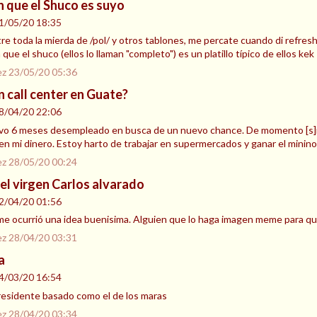
n que el Shuco es suyo
1/05/20 18:35
e toda la mierda de /pol/ y otros tablones, me percate cuando di refres
que el shuco (ellos lo llaman "completo") es un platillo típico de ellos ke
ez
23/05/20 05:36
n call center en Guate?
8/04/20 22:06
llevo 6 meses desempleado en busca de un nuevo chance. De momento [s]m
en mi dinero. Estoy harto de trabajar en supermercados y ganar el minino
ez
28/05/20 00:24
 el virgen Carlos alvarado
2/04/20 01:56
me ocurrió una idea buenisima. Alguien que lo haga imagen meme para que 
ez
28/04/20 03:31
a
4/03/20 16:54
esidente basado como el de los maras
ez
28/04/20 03:34