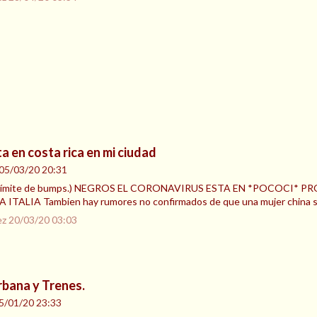
a en costa rica en mi ciudad
05/03/20 20:31
do al límite de bumps.) NEGROS EL CORONAVIRUS ESTA EN *POCOCI
ALIA Tambien hay rumores no confirmados de que una mujer china se tra
ez
20/03/20 03:03
rbana y Trenes.
5/01/20 23:33