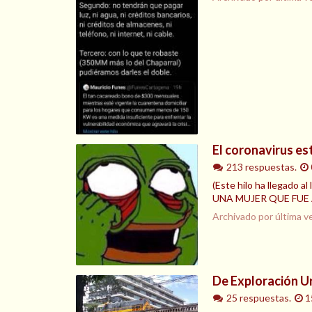
El coronavirus est
213 respuestas.
(Este hilo ha llega
UNA MUJER QUE FUE A IT
Archivado por última v
De Exploración U
25 respuestas.
1