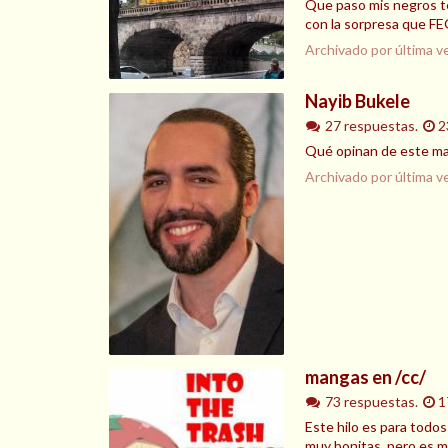
Que paso mis negros te
con la sorpresa que FEG
Archivado por última v
Nayib Bukele
27 respuestas.
2
Qué opinan de este maj
Archivado por última v
mangas en /cc/
73 respuestas.
1
Este hilo es para todo
muy bonitas, pero es m