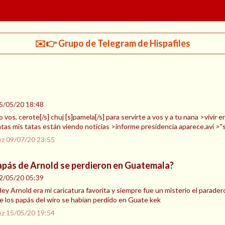
✉️👉 Grupo de Telegram de Hispafiles
5/05/20 18:48
 vos, cerote[/s] chuj [s]pamela[/s] para servirte a vos y a tu nana >vivir e
as mis tatas están viendo noticias >informe presidencia aparece.avi >"s
ez
09/07/20 23:55
apás de Arnold se perdieron en Guatemala?
2/05/20 05:39
 Hey Arnold era mi caricatura favorita y siempre fue un misterio el para
de los papás del wiro se habían perdido en Guate kek
ez
15/05/20 19:54