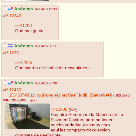
Anónimo
02/04/19 19:33
/#/
12346
>>11700
Que mal gusto
Anónimo
03/04/19 00:11
/#/
12361
>>12325
Que mierda de final el de ressentiment
Anónimo
05/04/19 23:38
/#/
12466
155450749811.jpg
[
Google
]
[
ImgOps
]
[
iqdb
]
[
SauceNAO
]
( 163.62KB
,
WIN_20190405_...jpg
)
>>11505
(OP)
Hay otro Hombre de la Mancha en La
Plaza en Clayton, pero no tienen
mucha variedad y es muy caro.
aqui les comparto mi coleccion
completa de death note