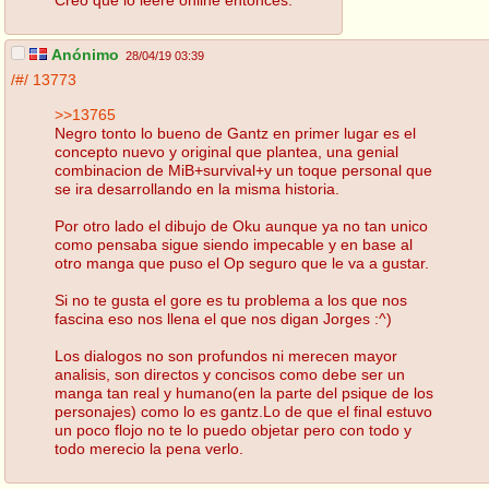
Anónimo
28/04/19 03:39
/#/
13773
>>13765
Negro tonto lo bueno de Gantz en primer lugar es el
concepto nuevo y original que plantea, una genial
combinacion de MiB+survival+y un toque personal que
se ira desarrollando en la misma historia.
Por otro lado el dibujo de Oku aunque ya no tan unico
como pensaba sigue siendo impecable y en base al
otro manga que puso el Op seguro que le va a gustar.
Si no te gusta el gore es tu problema a los que nos
fascina eso nos llena el que nos digan Jorges :^)
Los dialogos no son profundos ni merecen mayor
analisis, son directos y concisos como debe ser un
manga tan real y humano(en la parte del psique de los
personajes) como lo es gantz.Lo de que el final estuvo
un poco flojo no te lo puedo objetar pero con todo y
todo merecio la pena verlo.