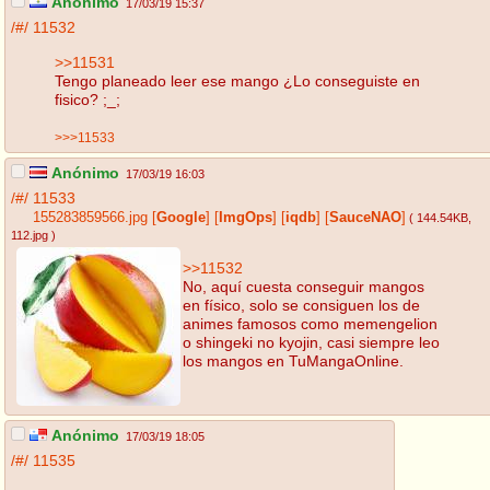
Anónimo
17/03/19 15:37
/#/
11532
>>11531
Tengo planeado leer ese mango ¿Lo conseguiste en
fisico? ;_;
>>>11533
Anónimo
17/03/19 16:03
/#/
11533
155283859566.jpg
[
Google
]
[
ImgOps
]
[
iqdb
]
[
SauceNAO
]
( 144.54KB
,
112.jpg
)
>>11532
No, aquí cuesta conseguir mangos
en físico, solo se consiguen los de
animes famosos como memengelion
o shingeki no kyojin, casi siempre leo
los mangos en TuMangaOnline.
Anónimo
17/03/19 18:05
/#/
11535