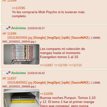
/#/
11598
>>11596
Yo les compraría Mob Psycho si lo tuvieran más
completo.
Anónimo
21/03/19 05:27
/#/
11696
155314603456.jpg
[
Google
]
[
ImgOps
]
[
iqdb
]
[
SauceNAO
]
( 1.99MB
,
IMG_20190321_000543.jpg
)
Les comparto mi colección de
mangas hasta el momento.
Evangelion tomos 1 al 10.
>>>11697
>>>11700
>>>11713
Anónimo
21/03/19 05:42
/#/
11697
155314693652.jpg
[
Google
]
[
ImgOps
]
[
iqdb
]
[
SauceNAO
]
( 1.19MB
,
IMG_20190321_000606.jpg
)
>>11696
Buenas noches Punpun. Tomos 1,10
y 12. El tomo 1 fue el primer manga
físico que conseguí, pero nunca