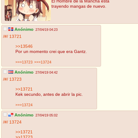
El Hombre de la Mancha está
trayendo mangas de nuevo.
Anónimo
27/04/19 04:23
/#/
13721
>>13546
Por un momento crei que era Gantz.
>>>13723
>>>13724
Anónimo
27/04/19 04:42
/#/
13723
>>13721
Kek secundo, antes de abrir la pic.
>>>13724
Anónimo
27/04/19 05:02
/#/
13724
>>13721
>>13723