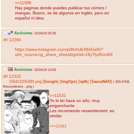
>>11996
Hay páginas donde puedes publicar tus cómics /
mangas. Bueno, se de algunos en inglés, pero en
español ni idea.
Anónimo
01/04/19 20:36
/#/
12294
https://www.instagram.com/p/BvhUbX8AGaN/?
utm_source=ig_share_sheet&igshid=18y7lyd5oc60l
Anónimo
02/04/19 13:05
/#/
12325
155421035480.png
[
Google
]
[
ImgOps
]
[
iqdb
]
[
SauceNAO
]
( 283.67KB
,
Ressentiment ...png
)
>>11531
Yo lo leí hace un año, muy
enganchante.
Les recomiendo ressentement, es
similar.
>>>12361