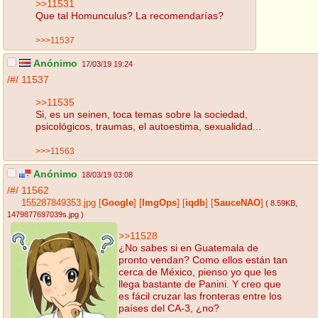
>>11531
Que tal Homunculus? La recomendarías?
>>>11537
Anónimo
17/03/19 19:24
/#/
11537
>>11535
Si, es un seinen, toca temas sobre la sociedad,
psicológicos, traumas, el autoestima, sexualidad...
>>>11563
Anónimo
18/03/19 03:08
/#/
11562
155287849353.jpg
[
Google
]
[
ImgOps
]
[
iqdb
]
[
SauceNAO
]
( 8.59KB
,
1479877697039s.jpg
)
>>11528
¿No sabes si en Guatemala de
pronto vendan? Como ellos están tan
cerca de México, pienso yo que les
llega bastante de Panini. Y creo que
es fácil cruzar las fronteras entre los
países del CA-3, ¿no?