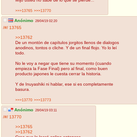
>>>13765
>>>13770
Anónimo
28/04/19 02:20
/#/
13765
>>13762
De un montón de capítulos jorgitos llenos de dialogos
anodinos, tontos o cliche. Y de un final flojo. Yo lo leí
todo.
No le voy a negar que tiene su momento (cuando
empieza la Fase Final) pero al final, como buen
producto japones le cuesta cerrar la historia.
Y de Inuyashiki ni hablar, ese si es completamente
basura.
>>>13770
>>>13773
Anónimo
28/04/19 03:11
/#/
13770
>>13765
>>13762
Creo que lo leeré online entonces.