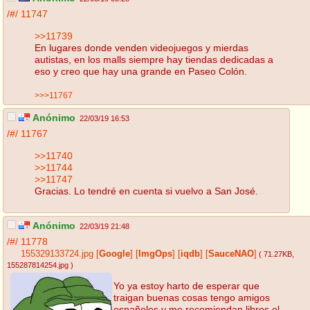
/#/
11747
>>11739
En lugares donde venden videojuegos y mierdas
autistas, en los malls siempre hay tiendas dedicadas a
eso y creo que hay una grande en Paseo Colón.
>>>11767
Anónimo
22/03/19 16:53
/#/
11767
>>11740
>>11744
>>11747
Gracias. Lo tendré en cuenta si vuelvo a San José.
Anónimo
22/03/19 21:48
/#/
11778
155329133724.jpg
[
Google
]
[
ImgOps
]
[
iqdb
]
[
SauceNAO
]
( 71.27KB
,
155287814254.jpg
)
Yo ya estoy harto de esperar que
traigan buenas cosas tengo amigos
españoles y me recomiendan libros el