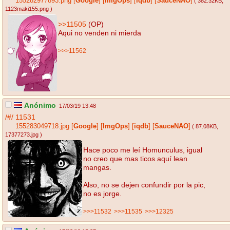
155282977893.png
[
Google
]
[
ImgOps
]
[
iqdb
]
[
SauceNAO
]
( 382.32KB
,
1123maki155.png
)
>>11505
(OP)
Aqui no venden ni mierda
>>>11562
Anónimo
17/03/19 13:48
/#/
11531
155283049718.jpg
[
Google
]
[
ImgOps
]
[
iqdb
]
[
SauceNAO
]
( 87.08KB
,
17377273.jpg
)
Hace poco me leí Homunculus, igual
no creo que mas ticos aquí lean
mangas.
Also, no se dejen confundir por la pic,
no es jorge.
>>>11532
>>>11535
>>>12325