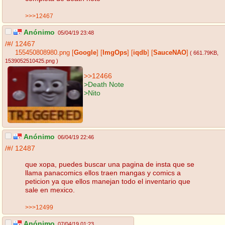
>>>12467
Anónimo
05/04/19 23:48
/#/
12467
155450808980.png
[
Google
]
[
ImgOps
]
[
iqdb
]
[
SauceNAO
]
( 661.79KB
,
1539052510425.png
)
>>12466
>Death Note
>Nito
Anónimo
06/04/19 22:46
/#/
12487
que xopa, puedes buscar una pagina de insta que se
llama panacomics ellos traen mangas y comics a
peticion ya que ellos manejan todo el inventario que
sale en mexico.
>>>12499
Anónimo
07/04/19 01:23