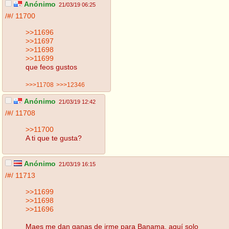
Anónimo
21/03/19 06:25
/#/
11700
>>11696
>>11697
>>11698
>>11699
que feos gustos
>>>11708
>>>12346
Anónimo
21/03/19 12:42
/#/
11708
>>11700
A ti que te gusta?
Anónimo
21/03/19 16:15
/#/
11713
>>11699
>>11698
>>11696
Maes me dan ganas de irme para Banama, aquí solo