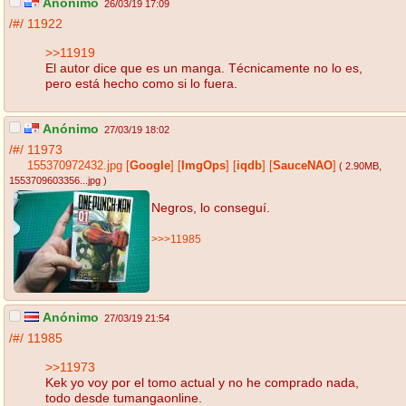
Anónimo
26/03/19 17:09
/#/
11922
>>11919
El autor dice que es un manga. Técnicamente no lo es,
pero está hecho como si lo fuera.
Anónimo
27/03/19 18:02
/#/
11973
155370972432.jpg
[
Google
]
[
ImgOps
]
[
iqdb
]
[
SauceNAO
]
( 2.90MB
,
1553709603356...jpg
)
Negros, lo conseguí.
>>>11985
Anónimo
27/03/19 21:54
/#/
11985
>>11973
Kek yo voy por el tomo actual y no he comprado nada,
todo desde tumangaonline.