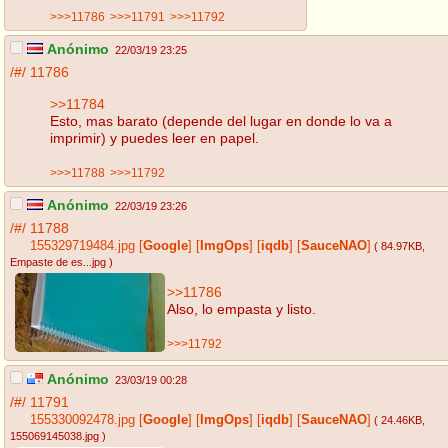
>>>11786
>>>11791
>>>11792
Anónimo
22/03/19 23:25
/#/
11786
>>11784
Esto, mas barato (depende del lugar en donde lo va a
imprimir) y puedes leer en papel.
>>>11788
>>>11792
Anónimo
22/03/19 23:26
/#/
11788
155329719484.jpg
[
Google
]
[
ImgOps
]
[
iqdb
]
[
SauceNAO
]
( 84.97KB
,
Empaste de es...jpg
)
>>11786
Also, lo empasta y listo.
>>>11792
Anónimo
23/03/19 00:28
/#/
11791
155330092478.jpg
[
Google
]
[
ImgOps
]
[
iqdb
]
[
SauceNAO
]
( 24.46KB
,
155069145038.jpg
)