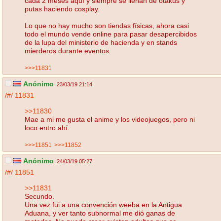
cada 2 meses aquí y siempre se llenan de otakus y
putas haciendo cosplay.
Lo que no hay mucho son tiendas físicas, ahora casi
todo el mundo vende online para pasar desapercibidos
de la lupa del ministerio de hacienda y en stands
mierderos durante eventos.
>>>11831
Anónimo
23/03/19 21:14
/#/
11831
>>11830
Mae a mi me gusta el anime y los videojuegos, pero ni
loco entro ahí.
>>>11851
>>>11852
Anónimo
24/03/19 05:27
/#/
11851
>>11831
Secundo.
Una vez fui a una convención weeba en la Antigua
Aduana, y ver tanto subnormal me dió ganas de