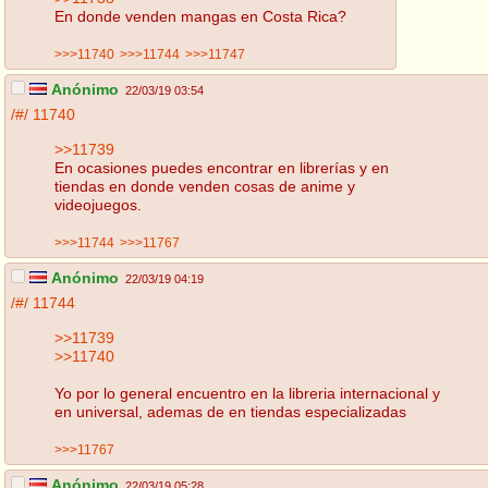
En donde venden mangas en Costa Rica?
>>>11740
>>>11744
>>>11747
Anónimo
22/03/19 03:54
/#/
11740
>>11739
En ocasiones puedes encontrar en librerías y en
tiendas en donde venden cosas de anime y
videojuegos.
>>>11744
>>>11767
Anónimo
22/03/19 04:19
/#/
11744
>>11739
>>11740
Yo por lo general encuentro en la libreria internacional y
en universal, ademas de en tiendas especializadas
>>>11767
Anónimo
22/03/19 05:28