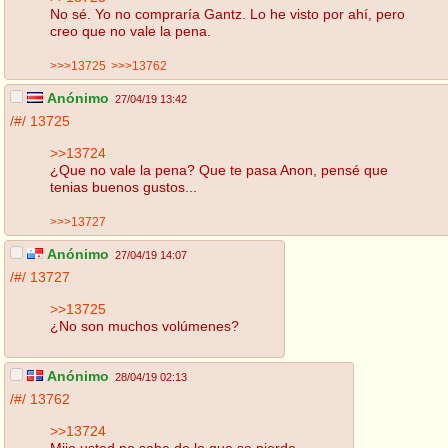
No sé. Yo no compraría Gantz. Lo he visto por ahí, pero
creo que no vale la pena.
>>>13725
>>>13762
Anónimo
27/04/19 13:42
/#/
13725
>>13724
¿Que no vale la pena? Que te pasa Anon, pensé que
tenias buenos gustos...
>>>13727
Anónimo
27/04/19 14:07
/#/
13727
>>13725
¿No son muchos volúmenes?
Anónimo
28/04/19 02:13
/#/
13762
>>13724
Mijo usted no sabe de lo que se pierde...