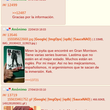
/#/
12499
>>12487
Gracias por la información.
Anónimo
22/04/19 18:03
/#/
13546
155595622669.jpg
[
Google
]
[
ImgOps
]
[
iqdb
]
[
SauceNAO
]
( 2.33MB
,
IMG_20190422_113923.jpg
)
Miren la joyita que encontré en Gran Morrison.
Tiene varias series buenas. Lastima que no
estén en el mejor estado. Muchos están en
inglés. Por mi mejor. Así no leo mejicanismos,
españolismos, ni argeninismos que te sacan de
la inmersión. Kek.
>>>13721
Anónimo
27/04/19 03:10
/#/
13719
155633461752.gif
[
Google
]
[
ImgOps
]
[
iqdb
]
[
SauceNAO
]
( 466.60KB
,
1491281893651.gif
)