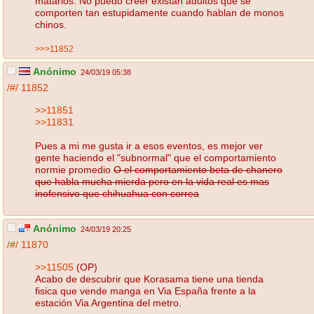
matarlos. No puedo creer existan adultos que se
comporten tan estupidamente cuando hablan de monos
chinos.
>>>11852
Anónimo
24/03/19 05:38
/#/
11852
>>11851
>>11831
Pues a mi me gusta ir a esos eventos, es mejor ver
gente haciendo el "subnormal" que el comportamiento
normie promedio
O el comportamiento beta de chanero
que habla mucha mierda pero en la vida real es mas
inofensivo que chihuahua con correa
Anónimo
24/03/19 20:25
/#/
11870
>>11505
(OP)
Acabo de descubrir que Korasama tiene una tienda
fisica que vende manga en Via España frente a la
estación Via Argentina del metro.