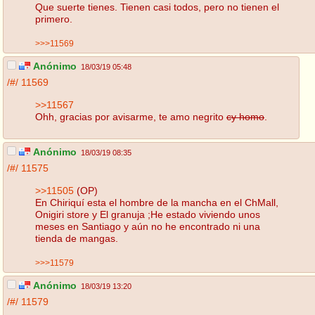
Que suerte tienes. Tienen casi todos, pero no tienen el
primero.
>>>11569
Anónimo
18/03/19 05:48
/#/
11569
>>11567
Ohh, gracias por avisarme, te amo negrito
cy homo
.
Anónimo
18/03/19 08:35
/#/
11575
>>11505
(OP)
En Chiriquí esta el hombre de la mancha en el ChMall,
Onigiri store y El granuja ;He estado viviendo unos
meses en Santiago y aún no he encontrado ni una
tienda de mangas.
>>>11579
Anónimo
18/03/19 13:20
/#/
11579