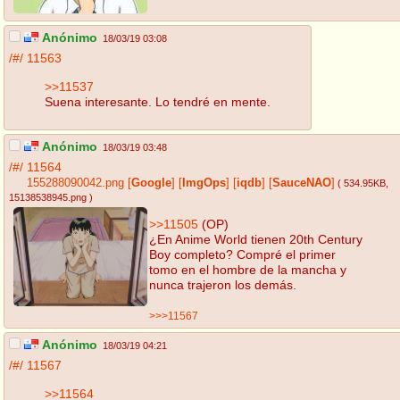
Anónimo
18/03/19 03:08
/#/
11563
>>11537
Suena interesante. Lo tendré en mente.
Anónimo
18/03/19 03:48
/#/
11564
155288090042.png
[
Google
]
[
ImgOps
]
[
iqdb
]
[
SauceNAO
]
( 534.95KB
,
15138538945.png
)
>>11505
(OP)
¿En Anime World tienen 20th Century
Boy completo? Compré el primer
tomo en el hombre de la mancha y
nunca trajeron los demás.
>>>11567
Anónimo
18/03/19 04:21
/#/
11567
>>11564