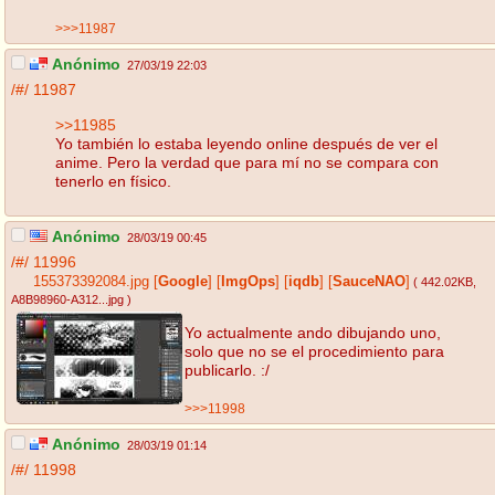
>>>11987
Anónimo
27/03/19 22:03
/#/
11987
>>11985
Yo también lo estaba leyendo online después de ver el
anime. Pero la verdad que para mí no se compara con
tenerlo en físico.
Anónimo
28/03/19 00:45
/#/
11996
155373392084.jpg
[
Google
]
[
ImgOps
]
[
iqdb
]
[
SauceNAO
]
( 442.02KB
,
A8B98960-A312...jpg
)
Yo actualmente ando dibujando uno,
solo que no se el procedimiento para
publicarlo. :/
>>>11998
Anónimo
28/03/19 01:14
/#/
11998