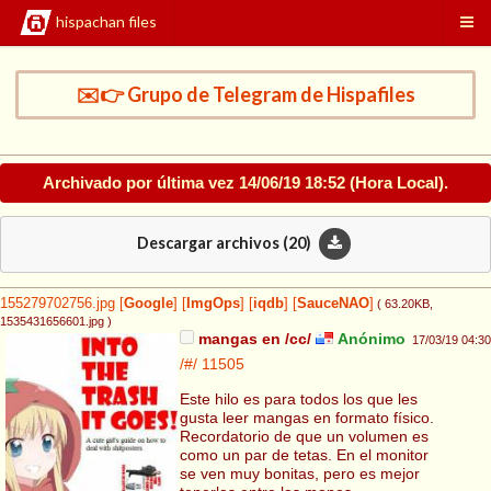
hispachan files
✉️👉 Grupo de Telegram de Hispafiles
Archivado por última vez
14/06/19 18:52
(Hora Local).
Descargar archivos (
20
)
155279702756.jpg
[
Google
]
[
ImgOps
]
[
iqdb
]
[
SauceNAO
]
( 63.20KB
,
1535431656601.jpg
)
mangas en /cc/
Anónimo
17/03/19 04:30
/#/
11505
Este hilo es para todos los que les
gusta leer mangas en formato físico.
Recordatorio de que un volumen es
como un par de tetas. En el monitor
se ven muy bonitas, pero es mejor