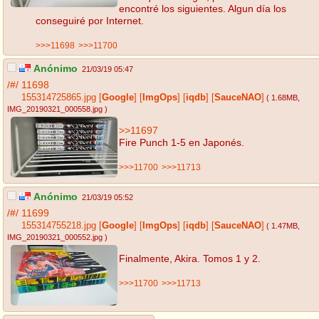
encontré los siguientes. Algun día los
conseguiré por Internet.
>>>11698
>>>11700
Anónimo
21/03/19 05:47
/#/
11698
155314725865.jpg
[
Google
]
[
ImgOps
]
[
iqdb
]
[
SauceNAO
]
( 1.68MB
,
IMG_20190321_000558.jpg
)
>>11697
Fire Punch 1-5 en Japonés.
>>>11700
>>>11713
Anónimo
21/03/19 05:52
/#/
11699
155314755218.jpg
[
Google
]
[
ImgOps
]
[
iqdb
]
[
SauceNAO
]
( 1.47MB
,
IMG_20190321_000552.jpg
)
Finalmente, Akira. Tomos 1 y 2.
>>>11700
>>>11713