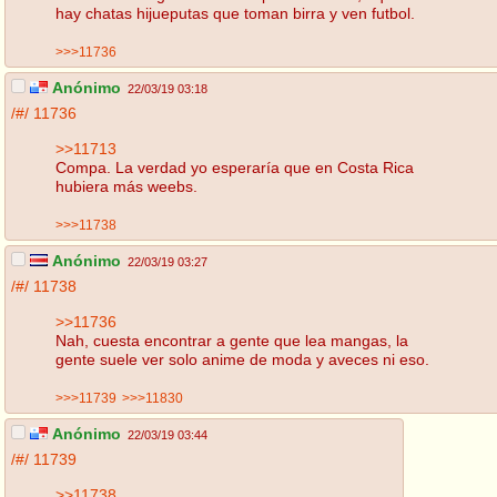
hay chatas hijueputas que toman birra y ven futbol.
>>>11736
Anónimo
22/03/19 03:18
/#/
11736
>>11713
Compa. La verdad yo esperaría que en Costa Rica
hubiera más weebs.
>>>11738
Anónimo
22/03/19 03:27
/#/
11738
>>11736
Nah, cuesta encontrar a gente que lea mangas, la
gente suele ver solo anime de moda y aveces ni eso.
>>>11739
>>>11830
Anónimo
22/03/19 03:44
/#/
11739
>>11738