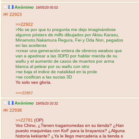
Anónimo
19/05/20 05:02
/#/
22923
>>22922
>No se por que tu pregunta me dejo imaginándose
algunos pósters de milfs dibujados por Akisu Karasu,
Minamoto,Nakamura Regura, Fei y Oda Non, pegados
en las aceiteras
>crear una generación entera de obreros weabos que
van a apedrear a las 3DPD por hablar mierda de su
waifu y el aumento de casos de muertos por arma
blanca al pelear por su waifu con otro
>se baja el indice de natalidad en la prole
>se cosifican a las sucias 3D
Yo solo veo gloria.
>>>22957
Anónimo
19/05/20 20:32
/#/
22938
>>22781
(OP)
Vos Chino, ¿Tienen tragamonedas en su tienda? ¿Han
puesto maquinitas con KoF para la brayaniza? ¿Alguna
historia kekiante? ¿Ya le llego mercaderia a la tienda o