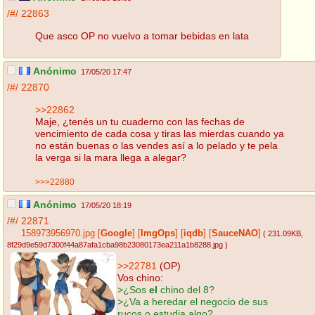
/#/
22863
Que asco OP no vuelvo a tomar bebidas en lata
Anónimo
17/05/20 17:47
/#/
22870
>>22862
Maje, ¿tenés un tu cuaderno con las fechas de
vencimiento de cada cosa y tiras las mierdas cuando ya
no están buenas o las vendes así a lo pelado y te pela
la verga si la mara llega a alegar?
>>>22880
Anónimo
17/05/20 18:19
/#/
22871
158973956970.jpg
[
Google
]
[
ImgOps
]
[
iqdb
]
[
SauceNAO
]
( 231.09KB
,
8f29d9e59d7300f44a87afa1cba98b23080173ea211a1b8288.jpg
)
>>22781
(OP)
Vos chino:
>¿Sos
el
chino del 8?
>¿Va a heredar el negocio de sus
rucos o estudia algo?