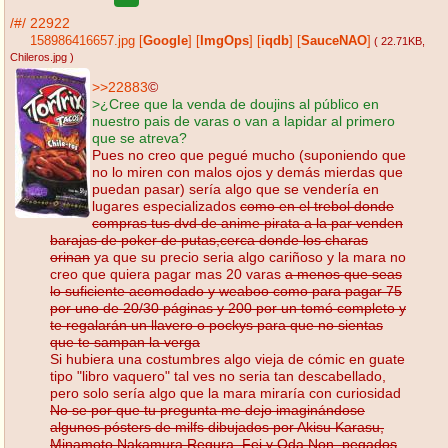
/#/
22922
158986416657.jpg
[
Google
]
[
ImgOps
]
[
iqdb
]
[
SauceNAO
]
( 22.71KB
,
Chileros.jpg
)
>>22883
©
>¿Cree que la venda de doujins al público en
nuestro pais de varas o van a lapidar al primero
que se atreva?
Pues no creo que pegué mucho (suponiendo que
no lo miren con malos ojos y demás mierdas que
puedan pasar) sería algo que se vendería en
lugares especializados
como en el trebol donde
compras tus dvd de anime pirata a la par venden
barajas de poker de putas,cerca donde los charas
orinan
ya que su precio seria algo cariñoso y la mara no
creo que quiera pagar mas 20 varas
a menos que seas
lo suficiente acomodado y weaboo como para pagar 75
por uno de 20/30 páginas y 200 por un tomó completo y
te regalarán un llavero o pockys para que no sientas
que te sampan la verga
Si hubiera una costumbres algo vieja de cómic en guate
tipo "libro vaquero" tal ves no seria tan descabellado,
pero solo sería algo que la mara miraría con curiosidad
No se por que tu pregunta me dejo imaginándose
algunos pósters de milfs dibujados por Akisu Karasu,
Minamoto,Nakamura Regura, Fei y Oda Non, pegados