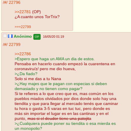
/#/
22796
>>22781
(OP)
¿A cuanto unos TorTrix?
>>>22799
Anónimo
16/05/20 01:19
OP
/#/
22799
>>22786
>Espero que haga un AMA un dia de estos.
Pensaba en hacerlo cuando empezó la cuarentena en
coronaviru/z/ pero me dio hueva,
>¿Da fiado?
Solo si me das a tu Nana
>¿Hay majes que le pagan con especias si deben
demasiado y no tienen como pagar?
Si te refieres a lo que creo que es, mas común en los
pueblos miados olvidados por dios donde solo hay una
tiendita y que para llegar al mercado tenés que caminar
tu hora o gasta 3-5 varas en tuc tuc, pero donde es
más sin importar el lugar es en las cantinas y en el
punto,
mas si el deudor tiene una patojita
>¿Cualquiera puede poner su tiendita o esa mierda es
un monopolio?