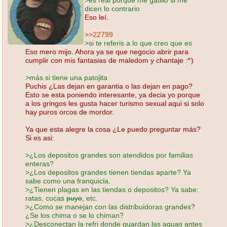
dicen lo contrario
Eso leí.
>>22799
>si te referis a lo que creo que es
Eso mero mijo. Ahora ya se que negocio abrir para
cumplir con mis fantasias de maledom y chantaje :^)
>más si tiene una patojita
Puchis ¿Las dejan en garantia o las dejan en pago?
Esto se esta poniendo interesante, ya decia yo porque
a los gringos les gusta hacer turismo sexual aqui si solo
hay puros orcos de mordor.
Ya que esta alegre la cosa ¿Le puedo preguntar más?
Si es asi:
>¿Los depositos grandes son atendidos por familias
enteras?
>¿Los depositos grandes tienen tiendas aparte? Ya
sabe como una franquicia.
>¿Tienen plagas en las tiendas o depositos? Ya sabe:
ratas, cucas
puyo
, etc.
>¿Como se manejan con las distribuidoras grandes?
¿Se los chima o se lo chiman?
>¿Desconectan la refri donde guardan las aguas antes