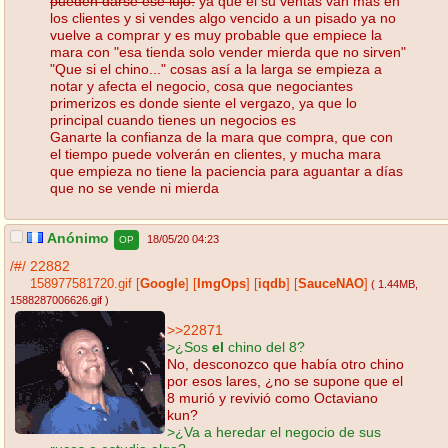
pueden darse ese lujo.
ya que el su ventas van mas en
los clientes y si vendes algo vencido a un pisado ya no
vuelve a comprar y es muy probable que empiece la
mara con "esa tienda solo vender mierda que no sirven"
"Que si el chino..." cosas así a la larga se empieza a
notar y afecta el negocio, cosa que negociantes
primerizos es donde siente el vergazo, ya que lo
principal cuando tienes un negocios es
Ganarte la confianza de la mara que compra, que con
el tiempo puede volverán en clientes, y mucha mara
que empieza no tiene la paciencia para aguantar a días
que no se vende ni mierda
Anónimo
18/05/20 04:23
OP
/#/
22882
158977581720.gif
[
Google
]
[
ImgOps
]
[
iqdb
]
[
SauceNAO
]
( 1.44MB
,
1588287006626.gif
)
>>22871
>¿Sos
el
chino del 8?
No, desconozco que había otro chino
por esos lares, ¿no se supone que el
8 murió y revivió como Octaviano
kun?
>¿Va a heredar el negocio de sus