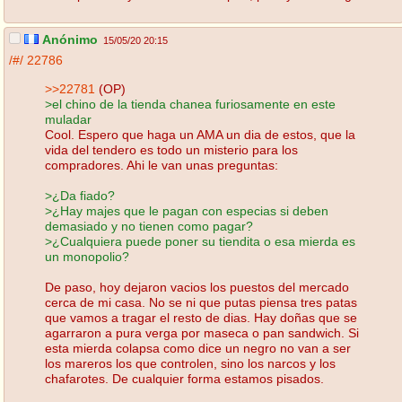
Anónimo
15/05/20 20:15
/#/
22786
>>22781
(OP)
>el chino de la tienda chanea furiosamente en este
muladar
Cool. Espero que haga un AMA un dia de estos, que la
vida del tendero es todo un misterio para los
compradores. Ahi le van unas preguntas:
>¿Da fiado?
>¿Hay majes que le pagan con especias si deben
demasiado y no tienen como pagar?
>¿Cualquiera puede poner su tiendita o esa mierda es
un monopolio?
De paso, hoy dejaron vacios los puestos del mercado
cerca de mi casa. No se ni que putas piensa tres patas
que vamos a tragar el resto de dias. Hay doñas que se
agarraron a pura verga por maseca o pan sandwich. Si
esta mierda colapsa como dice un negro no van a ser
los mareros los que controlen, sino los narcos y los
chafarotes. De cualquier forma estamos pisados.