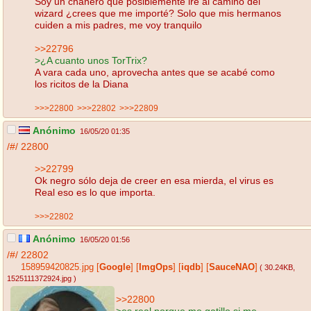
Soy un chanero que posiblemente iré al camino del
wizard ¿crees que me importé? Solo que mis hermanos
cuiden a mis padres, me voy tranquilo
>>22796
>¿A cuanto unos TorTrix?
A vara cada uno, aprovecha antes que se acabé como
los ricitos de la Diana
>>>22800
>>>22802
>>>22809
Anónimo
16/05/20 01:35
/#/
22800
>>22799
Ok negro sólo deja de creer en esa mierda, el virus es
Real eso es lo que importa.
>>>22802
Anónimo
16/05/20 01:56
/#/
22802
158959420825.jpg
[
Google
]
[
ImgOps
]
[
iqdb
]
[
SauceNAO
]
( 30.24KB
,
1525111372924.jpg
)
>>22800
>es real porque me gatillo si me