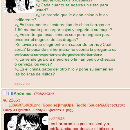
>¿Cada cuanto se agarra un risito para
usted?
>¿Le prende que le digan chino o le es
indiferente?
>¿Es fisicamente el estereotipo de chino tierroso de
1.50 mamado por cargar cajas y pegarle a su mujer?
>¿Es cierto que esas tiendas son puro negocio para
encubrir el negocio de las drogas?
>Si tuviera que elegir entre un sabor de tortrix ¿Cual
seria?
la pusa de mi hermana no cuenta
la pregunta es
en base a su experiencia de gustos de tiendero
>¿Le vende guaro a menores o le han pedido chescos
o cerveza los wiros?
>¿Es el chima patos del otro hilo y pone su semen en
las bolsitas de risitos?
>>>22861
Anónimo
17/05/20 03:45
/#/
22853
158968714020.png
[
Google
]
[
ImgOps
]
[
iqdb
]
[
SauceNAO
]
( 263.73KB
,
Candy & Cigarettes - Candy & Cigarettes 00.png
)
>>22848
Les borraron los post a usted y a
antiTailandia por desviar el hilo con