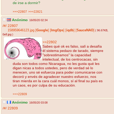
de irse a dormir?
>>>22807
>>>22821
Anónimo
16/05/20 02:34
/#/
22807
158959646123.jpg
[
Google
]
[
ImgOps
]
[
iqdb
]
[
SauceNAO
]
( 96.67KB
,
0e8.jpg
)
>>22802
Sabes qué ok es falso, salí a desafía
él sistema pedazo de tarado, siempre
"sobrestimamos" la capacidad
intelectual, de los centrocacas, sin
duda son todos como Nicaragua, no les gusta qué les
digan nicas a todos ustedes, pero de verdad sé lo
merecen, uno sé esfuerza para poder comunicarse con
decoró y envés de agradecer nuestro esfuerzo, nos
tiran mierda en la cara cuál monos, sí al final su país es
un caos, es por culpa de su educación.
>>>22809
Anónimo
16/05/20 03:08
/#/
22809