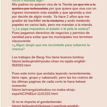
rucos o estudia algo?
Mis padres no quieren viva de la Tienda
ya que iria a la
quiebra por turboautista
por que quiere que viva con un
ingreso monetario más estable y que aprenda a vivir
por decirle de algún modo. Ya hace 2 años que me
gradúe de bachiller
en la nocturna
y ando metiendo
papeles en varios lado, pero me mandan a la mierda.
>¿Le paga impuestos al estado o le pela la estaca?
Pues pagamos derechos de negocios y permiso de
sanidad para evitar que los municipales nos terminen
clausurando
>¿Algun doujin que me recomiede para sobarme la
chenca?
Los trabajos de Bang-You tiene buenos tomboy
hitomi.la/doujinshi/ryouko-chan-no-spats-english-
958393.html
Pues este tomo que andaba leyendo recientemente,
tiene rape, grupo y nakanashi, pero las los rostros de
las últimas paginas de cada corto te hace kekear
suavecito
hitomi.la/manga/zetsubou-no-inaka-shojo-
espa%C3%B1ol-1141333.html
Si no te importa el genderbender
hitomi.la/doujinshi/koisugi-l-overlove-english-