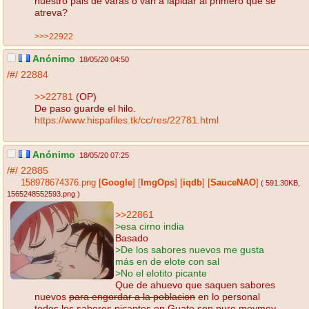
nuestro pais de varas o van a lapidar al primero que se
atreva?
>>>22922
Anónimo
18/05/20 04:50
/#/
22884
>>22781
(OP)
De paso guarde el hilo.
https://www.hispafiles.tk/cc/res/22781.html
Anónimo
18/05/20 07:25
/#/
22885
158978674376.png
[
Google
]
[
ImgOps
]
[
iqdb
]
[
SauceNAO
]
( 591.30KB
,
1565248552593.png
)
>>22861
>esa cirno india
Basado
>De los sabores nuevos me gusta
más en de elote con sal
>No el elotito picante
Que de ahuevo que saquen sabores
nuevos
para engordar a la poblacion
en lo personal
todos los sabores picantes en Guate son puro meymey