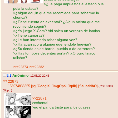
>¿Le paga impuestos al estado o le
pela la estaca?
>¿Algun doujin que me recomiede para sobarme la
chenca?
>¿Tiene cuenta en exhentai? ¿Algun artista que me
recomiende seguir?
>¿Ya juego X-Com? Ahi salen un vergazo de lamias
>¿Tiene camaras?
>¿Le han intentado robar alguna vez?
>¿Ha agarrado a alguien queriendole hueviar?
>¿Su tienda es de barrio, pueblo o de carretera?
>¿Hay tomboys decentes por'ay? ¿O puro tinaco
talishte?
>>>22873
>>>22882
Anónimo
17/05/20 20:46
/#/
22873
158974836555.jpg
[
Google
]
[
ImgOps
]
[
iqdb
]
[
SauceNAO
]
( 238.07KB
,
09.jpg
)
>>22871
>exhentai
>no el panda triste para los cuases