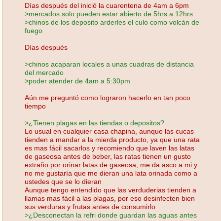
Días después del inició la cuarentena de 4am a 6pm
>mercados solo pueden estar abierto de 5hrs a 12hrs
>chinos de los deposito arderles el culo como volcán de
fuego
Días después
>chinos acaparan locales a unas cuadras de distancia
del mercado
>poder atender de 4am a 5:30pm
Aún me preguntó como lograron hacerlo en tan poco
tiempo
>¿Tienen plagas en las tiendas o depositos?
Lo usual en cualquier casa chapina, aunque las cucas
tienden a mandar a la mierda producto, ya que una rata
es mas fácil sacarlos y recomiendo que laven las latas
de gaseosa antes de beber, las ratas tienen un gusto
extraño por orinar latas de gaseosa, me da asco a mi y
no me gustaría que me dieran una lata orinada como a
ustedes que se lo dieran
Aunque tengo entendido que las verduderias tienden a
llamas mas fácil a las plagas, por eso desinfecten bien
sus verduras y frutas antes de consumirlo
>¿Desconectan la refri donde guardan las aguas antes