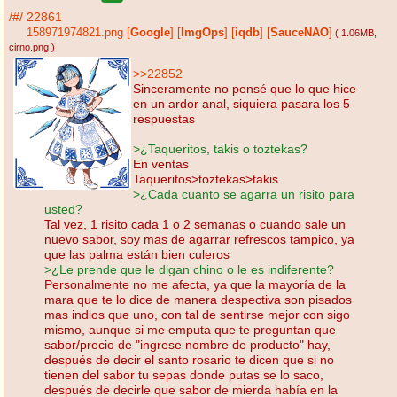
/#/
22861
158971974821.png
[
Google
]
[
ImgOps
]
[
iqdb
]
[
SauceNAO
]
( 1.06MB
,
cirno.png
)
>>22852
Sinceramente no pensé que lo que hice
en un ardor anal, siquiera pasara los 5
respuestas
>¿Taqueritos, takis o toztekas?
En ventas
Taqueritos>toztekas>takis
>¿Cada cuanto se agarra un risito para
usted?
Tal vez, 1 risito cada 1 o 2 semanas o cuando sale un
nuevo sabor, soy mas de agarrar refrescos tampico, ya
que las palma están bien culeros
>¿Le prende que le digan chino o le es indiferente?
Personalmente no me afecta, ya que la mayoría de la
mara que te lo dice de manera despectiva son pisados
mas indios que uno, con tal de sentirse mejor con sigo
mismo, aunque si me emputa que te preguntan que
sabor/precio de "ingrese nombre de producto" hay,
después de decir el santo rosario te dicen que si no
tienen del sabor tu sepas donde putas se lo saco,
después de decirle que sabor de mierda había en la