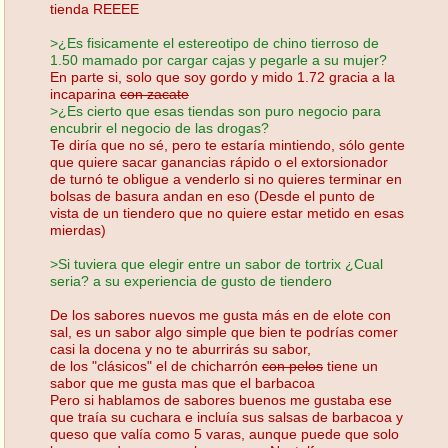
tienda REEEE
>¿Es fisicamente el estereotipo de chino tierroso de
1.50 mamado por cargar cajas y pegarle a su mujer?
En parte si, solo que soy gordo y mido 1.72 gracia a la
incaparina
con zacate
>¿Es cierto que esas tiendas son puro negocio para
encubrir el negocio de las drogas?
Te diría que no sé, pero te estaría mintiendo, sólo gente
que quiere sacar ganancias rápido o el extorsionador
de turnó te obligue a venderlo si no quieres terminar en
bolsas de basura andan en eso (Desde el punto de
vista de un tiendero que no quiere estar metido en esas
mierdas)
>Si tuviera que elegir entre un sabor de tortrix ¿Cual
seria? a su experiencia de gusto de tiendero
De los sabores nuevos me gusta más en de elote con
sal, es un sabor algo simple que bien te podrías comer
casi la docena y no te aburrirás su sabor,
de los "clásicos" el de chicharrón
con pelos
tiene un
sabor que me gusta mas que el barbacoa
Pero si hablamos de sabores buenos me gustaba ese
que traía su cuchara e incluía sus salsas de barbacoa y
queso que valía como 5 varas, aunque puede que solo