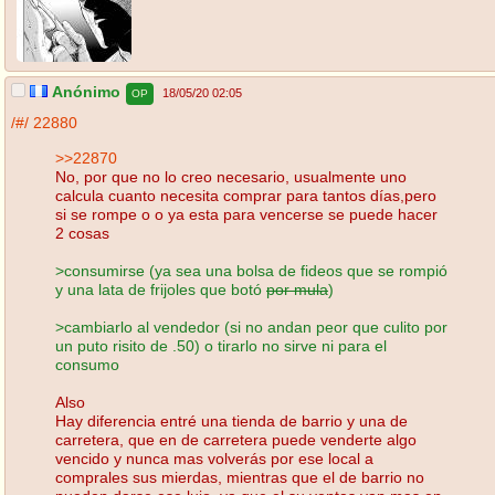
Anónimo
18/05/20 02:05
OP
/#/
22880
>>22870
No, por que no lo creo necesario, usualmente uno
calcula cuanto necesita comprar para tantos días,pero
si se rompe o o ya esta para vencerse se puede hacer
2 cosas
>consumirse (ya sea una bolsa de fideos que se rompió
y una lata de frijoles que botó
por mula
)
>cambiarlo al vendedor (si no andan peor que culito por
un puto risito de .50) o tirarlo no sirve ni para el
consumo
Also
Hay diferencia entré una tienda de barrio y una de
carretera, que en de carretera puede venderte algo
vencido y nunca mas volverás por ese local a
comprales sus mierdas, mientras que el de barrio no