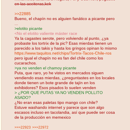
en las aceiteras,kek
>>22885
Bueno, el chapín no es alguien fanático a picante pero
...
>elotito picante
<No el elotito valiente máster race
Ya la cagastes serote, pero volviendo al punto, ¿ya
probaste los tortrix de la pic? Esas mierdas tienen un
parecido a los takis y hasta los gringos opinan lo mismo
https://www.taquitos.net/chips/Tortrix-Tacos-Chile-ros
pero igual el chapín no es fan del chile como los
cucarachos.
>ya no venden el chamoy picante
Puta, que raro, yo he vistos en mercados siguen
vendiendo esas mierdas, ¿preguntastes en los locales
donde tienen un bote grande de tajín en los
exhibidores? Esos pisados lo suelen venden
> ¿POR QUE PUTAS YA NO VENDEN POLLITO
ASADO?
¿No eran esas paletas tipo mango con chile?
Estuve washando internet y parece que son algo
escasos incluso en tacolandia, así que puede ser cosa
de la producción en memexico
>>>22923
>>>22972