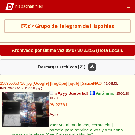
hispachan files
✉️👉 Grupo de Telegram de Hispafiles
Archivado por última vez
09/07/20 23:55
(Hora Local).
Descargar archivos (
21
)
158956853728.jpg
[
Google
]
[
ImgOps
]
[
iqdb
]
[
SauceNAO
]
( 1.04MB
,
IMG_20200515_112338.jpg
)
¡¡Ayyy Jueputa!!
Anónimo
15/05/20
18:48
/#/
22781
Ayer
>ser yo,
ni modo vos, cerote
chuj
pamela
para servirte a vos y a tu nana
>vivir en la aldea "San Goloteo el chiquito"