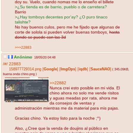
doy su. Vuelo, cuando nomas me lo enseño el billete
>¿Su tienda es de barrio, pueblo o de carretera?
Barrio
>¿Hay tomboys decentes por'ay? ¿O puro tinaco
talishte?
No hay buenos culos, pero me he fijado que algunas de
corte de solola si pueden volver buenas tomboys,
hasta
donde se puede con las 3d
>>>22883
Anónimo
18/05/20 04:48
/#/
22883
158977729314.png
[
Google
]
[
ImgOps
]
[
iqdb
]
[
SauceNAO
]
( 345.09KB
,
buena onda chino.png
)
>>22882
Nunca crei esto posible en mi vida. El
chino ahora no solo me vende risitos
y aguas meadas por rata, ahora me
da consejos de ventas y
administración mientras me da material para mis pajas.
Gracias chino. Ya estoy listo para la noche ;^)
Also, ¿Cree que la venda de doujins al público en