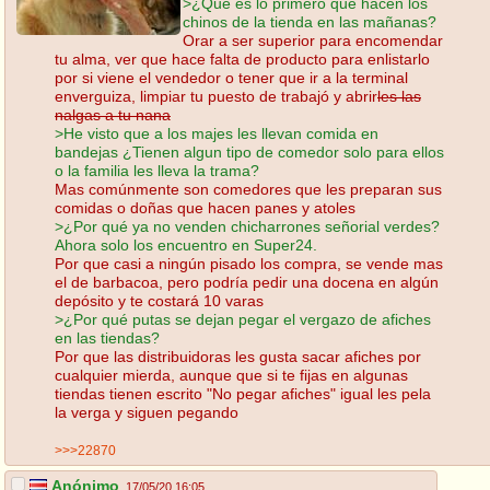
>¿Qué es lo primero que hacen los
chinos de la tienda en las mañanas?
Orar a ser superior para encomendar
tu alma, ver que hace falta de producto para enlistarlo
por si viene el vendedor o tener que ir a la terminal
enverguiza, limpiar tu puesto de trabajó y abrir
les las
nalgas a tu nana
>He visto que a los majes les llevan comida en
bandejas ¿Tienen algun tipo de comedor solo para ellos
o la familia les lleva la trama?
Mas comúnmente son comedores que les preparan sus
comidas o doñas que hacen panes y atoles
>¿Por qué ya no venden chicharrones señorial verdes?
Ahora solo los encuentro en Super24.
Por que casi a ningún pisado los compra, se vende mas
el de barbacoa, pero podría pedir una docena en algún
depósito y te costará 10 varas
>¿Por qué putas se dejan pegar el vergazo de afiches
en las tiendas?
Por que las distribuidoras les gusta sacar afiches por
cualquier mierda, aunque que si te fijas en algunas
tiendas tienen escrito "No pegar afiches" igual les pela
la verga y siguen pegando
>>>22870
Anónimo
17/05/20 16:05