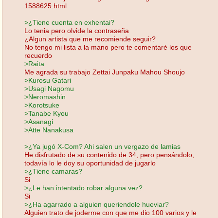
1588625.html
>¿Tiene cuenta en exhentai?
Lo tenia pero olvide la contraseña
¿Algun artista que me recomiende seguir?
No tengo mi lista a la mano pero te comentaré los que
recuerdo
>Raita
Me agrada su trabajo Zettai Junpaku Mahou Shoujo
>Kurosu Gatari
>Usagi Nagomu
>Neromashin
>Korotsuke
>Tanabe Kyou
>Asanagi
>Atte Nanakusa
>¿Ya jugó X-Com? Ahi salen un vergazo de lamias
He disfrutado de su contenido de 34, pero pensándolo,
todavía lo le doy su oportunidad de jugarlo
>¿Tiene camaras?
Si
>¿Le han intentado robar alguna vez?
Si
>¿Ha agarrado a alguien queriendole hueviar?
Alguien trato de joderme con que me dio 100 varios y le