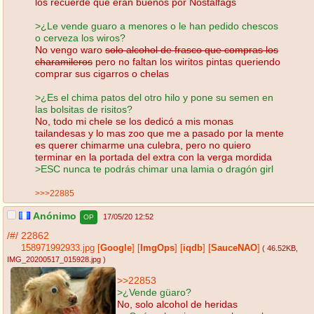
los recuerde que eran buenos por Nostalfags
>¿Le vende guaro a menores o le han pedido chescos
o cerveza los wiros?
No vengo waro
solo alcohol de frasco que compras los
charamileros
pero no faltan los wiritos pintas queriendo
comprar sus cigarros o chelas
>¿Es el chima patos del otro hilo y pone su semen en
las bolsitas de risitos?
No, todo mi chele se los dedicó a mis monas
tailandesas y lo mas zoo que me a pasado por la mente
es querer chimarme una culebra, pero no quiero
terminar en la portada del extra con la verga mordida
>ESC nunca te podrás chimar una lamia o dragón girl
>>>22885
Anónimo
17/05/20 12:52
OP
/#/
22862
158971992933.jpg
[
Google
]
[
ImgOps
]
[
iqdb
]
[
SauceNAO
]
( 46.52KB
,
IMG_20200517_015928.jpg
)
>>22853
>¿Vende güaro?
No, solo alcohol de heridas