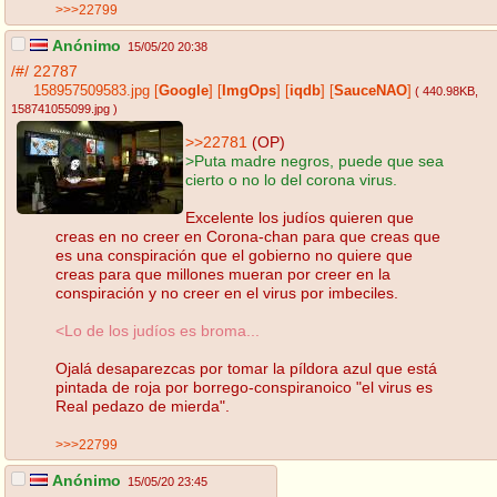
>>>22799
Anónimo
15/05/20 20:38
/#/
22787
158957509583.jpg
[
Google
]
[
ImgOps
]
[
iqdb
]
[
SauceNAO
]
( 440.98KB
,
158741055099.jpg
)
>>22781
(OP)
>Puta madre negros, puede que sea
cierto o no lo del corona virus.
Excelente los judíos quieren que
creas en no creer en Corona-chan para que creas que
es una conspiración que el gobierno no quiere que
creas para que millones mueran por creer en la
conspiración y no creer en el virus por imbeciles.
<Lo de los judíos es broma...
Ojalá desaparezcas por tomar la píldora azul que está
pintada de roja por borrego-conspiranoico "el virus es
Real pedazo de mierda".
>>>22799
Anónimo
15/05/20 23:45