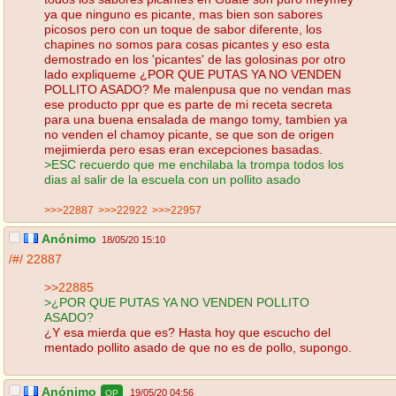
ya que ninguno es picante, mas bien son sabores
picosos pero con un toque de sabor diferente, los
chapines no somos para cosas picantes y eso esta
demostrado en los 'picantes' de las golosinas por otro
lado expliqueme ¿POR QUE PUTAS YA NO VENDEN
POLLITO ASADO? Me malenpusa que no vendan mas
ese producto ppr que es parte de mi receta secreta
para una buena ensalada de mango tomy, tambien ya
no venden el chamoy picante, se que son de origen
mejimierda pero esas eran excepciones basadas.
>ESC recuerdo que me enchilaba la trompa todos los
dias al salir de la escuela con un pollito asado
>>>22887
>>>22922
>>>22957
Anónimo
18/05/20 15:10
/#/
22887
>>22885
>¿POR QUE PUTAS YA NO VENDEN POLLITO
ASADO?
¿Y esa mierda que es? Hasta hoy que escucho del
mentado pollito asado de que no es de pollo, supongo.
Anónimo
19/05/20 04:56
OP