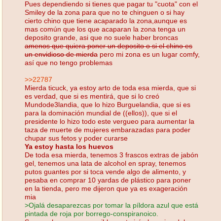
Pues dependiendo si tienes que pagar tu "cuota" con el
Smiley de la zona para que no te chinguen o si hay
cierto chino que tiene acaparado la zona,aunque es
mas común que los que acaparan la zona tenga un
deposito grande, asi que no suele haber broncas
amenos que quiera poner un deposito o si el chino es
un envidioso de mierda
pero mi zona es un lugar comfy,
así que no tengo problemas
>>22787
Mierda ticuck, ya estoy arto de toda esa mierda, que si
es verdad, que si es mentirá, que si lo creó
Mundode3landia, que lo hizo Burguelandia, que si es
para la dominación mundial de ((ellos)), que si el
presidente lo hizo todo este vergueo para aumentar la
taza de muerte de mujeres embarazadas para poder
chupar sus fetos y poder curarse
Ya estoy hasta los huevos
De toda esa mierda, tenemos 3 frascos extras de jabón
gel, tenemos una lata de alcohol en spray, tenemos
putos guantes por si toca vende algo de alimento, y
pesaba en comprar 10 yardas de plástico para poner
en la tienda, pero me dijeron que ya es exageración
mia
>Ojalá desaparezcas por tomar la píldora azul que está
pintada de roja por borrego-conspiranoico.