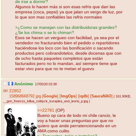
de irse a dormir?
Algunos lo hacen más si son esas refris que dan las
empresa (coca, pepsi) ya que jalan un vergo de luz, por
lo que son mas confiables las refris normales
>¿Como se manejan con las distribuidoras grandes?
¿Se los chima o se lo chiman?
Esos se hacen un vergueo con facilidad, ya sea por el
vendedor no fracturando bien el pedido o repartidores
haciéndose los loco con las bonificación o sacando
productos pero cobrandotelos, desde docenas que con
de ocho hasta paquetes completos que están
facturados pero no lo mandan, así siempre tiene que
estar vivo para que no te metan el guevo
Anónimo
17/05/20 03:38
/#/
22852
158968668792.jpg
[
Google
]
[
ImgOps
]
[
iqdb
]
[
SauceNAO
]
( 161.90KB
,
__gon_freecss_killua_zoldyck_kurapika_and_leorio_p.jpg
)
>>22781
(OP)
Bueno op cara de todo mi chile rancio, le
voy a hacer unas preguntas por que no
quiero que ande perratencionando en un
AMA como culito.
>¿Taqueritos, takis o toztekas?