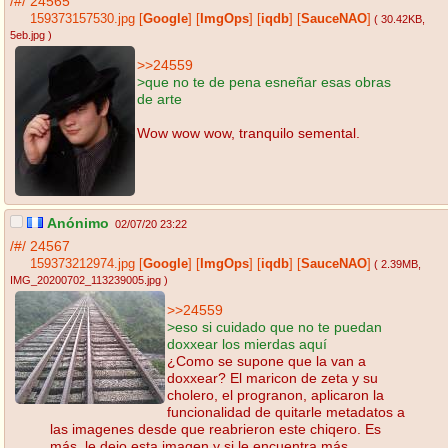
/#/
24565
159373157530.jpg
[
Google
]
[
ImgOps
]
[
iqdb
]
[
SauceNAO
]
( 30.42KB
,
5eb.jpg
)
>>24559
>que no te de pena esneñar esas obras
de arte
Wow wow wow, tranquilo semental.
Anónimo
02/07/20 23:22
/#/
24567
159373212974.jpg
[
Google
]
[
ImgOps
]
[
iqdb
]
[
SauceNAO
]
( 2.39MB
,
IMG_20200702_113239005.jpg
)
>>24559
>eso si cuidado que no te puedan
doxxear los mierdas aquí
¿Como se supone que la van a
doxxear? El maricon de zeta y su
cholero, el progranon, aplicaron la
funcionalidad de quitarle metadatos a
las imagenes desde que reabrieron este chiqero. Es
más, le dejo esta imagen y si le encuentra más