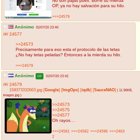
No son pajas pues. Borre su mierda
OP, ya no hay salvación para su hilo.
>>>24579
Anónimo
02/07/20 23:40
/#/
24577
>>24573
Precisamente para eso esta el protocolo de las tetas
¿No hay tetas peladas? Entonces a la mierda su hilo.
>>>24579
Anónimo
02/07/20 23:42
OP
/#/
24579
159373332663.jpg
[
Google
]
[
ImgOps
]
[
iqdb
]
[
SauceNAO
]
( 11.96KB
,
images.jpg
)
>>24573
>>24575
>>24577
Oh rayos....
>>>24581
>>>24582
>>>24596
>>>2463
2