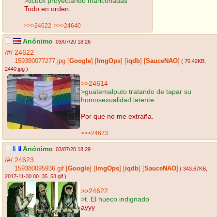
>ticuck proyectando mariconadas
Todo en orden.
>>>24622
>>>24640
Anónimo
03/07/20 18:26
/#/
24622
159380077277.jpg
[
Google
]
[
ImgOps
]
[
iqdb
]
[
SauceNAO
]
( 70.42KB
,
2440.jpg
)
>>24614
>guatemalputo tratando de tapar su
homosexualidad latente.
Por que no me extraña.
>>>24623
Anónimo
03/07/20 18:29
/#/
24623
159380095936.gif
[
Google
]
[
ImgOps
]
[
iqdb
]
[
SauceNAO
]
( 343.67KB
,
2017-11-30 00_35_53.gif
)
>>24622
>t. El hueco indignado
ayyy