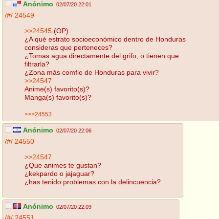
Anónimo
02/07/20 22:01
/#/
24549
>>24545
(OP)
¿A qué estrato socioeconómico dentro de Honduras
consideras que perteneces?
¿Tomas agua directamente del grifo, o tienen que
filtrarla?
¿Zona más comfie de Honduras para vivir?
>>24547
Anime(s) favorito(s)?
Manga(s) favorito(s)?
>>>24553
Anónimo
02/07/20 22:06
/#/
24550
>>24547
¿Que animes te gustan?
¿kekpardo o jajaguar?
¿has tenido problemas con la delincuencia?
Anónimo
02/07/20 22:09
/#/
24551