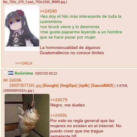
flat_750x_075_f-pad_750x1000_f8f8f8.jpg
)
>>24590
>les doy el hilo más interesante de toda la
cuarentena
>un ticuck viene y lo desmonta
>me gusta pajearme leyendo a un hombre
que se hace pasar por mujer
La homosexualidad de algunos
Guatemaltecos no conoce limites
>>>24614
Anónimo
03/07/20 00:22
/#/
24596
159373577181.jpg
[
Google
]
[
ImgOps
]
[
iqdb
]
[
SauceNAO
]
( 4.87KB
,
158956854332s.jpg
)
>>24579
Negro, me dueles.
>>24591
Por esto es regla general que las
mujeres no existen en el internet. No
puedo creer que me trague
semejante b8.