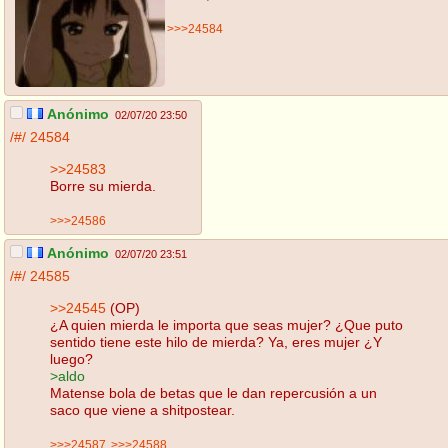
>>>24584
Anónimo
02/07/20 23:50
/#/
24584
>>24583
Borre su mierda.
>>>24586
Anónimo
02/07/20 23:51
/#/
24585
>>24545
(OP)
¿A quien mierda le importa que seas mujer? ¿Que puto
sentido tiene este hilo de mierda? Ya, eres mujer ¿Y
luego?
>aldo
Matense bola de betas que le dan repercusión a un
saco que viene a shitpostear.
>>>24587
>>>24588