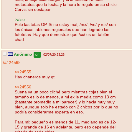
metadatos que la fecha y la hora le regalo un su chicle
Corvis sin destapar.
>also
Pele las tetas OP. Si no estoy mal, /mx/; /ve/ y /es/ son
los únicos tablones regionales que han logrado las
fototetas. Hay que demostrar que /cc/ es un tablón
chad.
Anónimo
02/07/20 23:23
OP
/#/
24568
>>24555
Hay chaneros muy qt
>>24556
Suena ya un poco cliché pero mientras cojas bien el
tamaño es lo de menos, a mi ex le media como 13 cm
(bastante promedio a mi parecer) y lo hacia muy muy
bien, aunque solo he estado con 2 chicos por lo que no
podría considerarme experta en eso.
Para mi: pequeño es menos de 11, mediano es de 12-
15 y grande de 16 en adelante, pero eso depende del
criterio de cada chica.