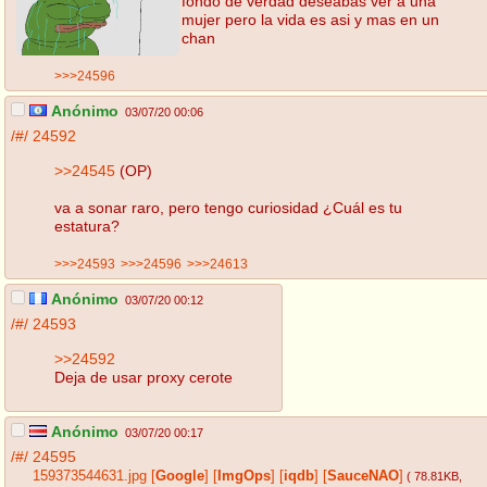
fondo de verdad deseabas ver a una
mujer pero la vida es asi y mas en un
chan
>>>24596
Anónimo
03/07/20 00:06
/#/
24592
>>24545
(OP)
va a sonar raro, pero tengo curiosidad ¿Cuál es tu
estatura?
>>>24593
>>>24596
>>>24613
Anónimo
03/07/20 00:12
/#/
24593
>>24592
Deja de usar proxy cerote
Anónimo
03/07/20 00:17
/#/
24595
159373544631.jpg
[
Google
]
[
ImgOps
]
[
iqdb
]
[
SauceNAO
]
( 78.81KB
,