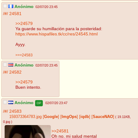
Anónimo
02/07/20 23:45
/#/
24581
>>24579
Ya guarde su humillación para la posteridad:
https://www.hispafiles.tk/cc/res/24545.html
Ayyy.
>>>24583
Anónimo
02/07/20 23:45
/#/
24582
>>24579
Buen intento.
Anónimo
02/07/20 23:47
OP
/#/
24583
159373364783.jpg
[
Google
]
[
ImgOps
]
[
iqdb
]
[
SauceNAO
]
( 19.11KB
,
0.jpg
)
>>24581
Oh no, mi salud mental