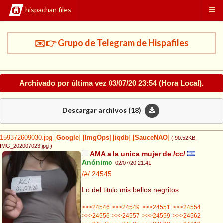
hispachan files
✉️👉 Grupo de Telegram de Hispafiles
Archivado por última vez
03/07/20 23:54
(Hora Local).
Descargar archivos (
18
)
159372609030.jpg
[
Google
]
[
ImgOps
]
[
iqdb
]
[
SauceNAO
]
( 90.52KB
,
IMG_202007023.jpg
)
AMA a la unica mujer de /cc/
Anónimo
02/07/20 21:41
/#/
24545
Lo del titulo mis bellos negritos
>>>24546
>>>24549
>>>24551
>>>24554
>>>24556
>>>24557
>>>24559
>>>24562