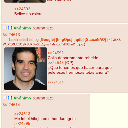
>>24592
Belice no existe
Anónimo
03/07/20 05:20
/#/
24613
159375365162.jpg
[
Google
]
[
ImgOps
]
[
iqdb
]
[
SauceNAO
]
( 42.36KB
,
WqRERUB1OyRSoRBw03x1ymc4MsKdcTdHChnX_L.jpg
)
>>24592
Calla departamento rebelde
>>24545
(OP)
¿Que tenemos que hacer para que
pele esas hermosas tetas anona?
>>>24614
Anónimo
03/07/20 05:23
/#/
24614
>>24613
Me leí el hilo,te odio hondunegrito.
>>24595