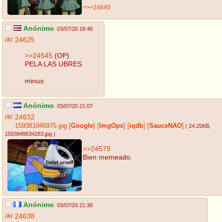
>>>24640
Anónimo
03/07/20 18:46
/#/
24625
>>24545
(OP)
PELA LAS UBRES
minus
Anónimo
03/07/20 21:07
/#/
24632
159381046975.jpg
[
Google
]
[
ImgOps
]
[
iqdb
]
[
SauceNAO
]
( 24.25KB
,
1503949534263.jpg
)
>>24579
Bien memeado.
Anónimo
03/07/20 21:36
/#/
24638