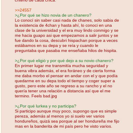
>>24557
>¿Por qué se hizo novia de un chanero?
Lo conocí sin saber casi nada de chanes, solo sabia de
la existencia de 4chan y hasta ahí, lo conoci en una
clase de la universidad y el era muy lindo conmigo y se
me hacia guapo asi que empezamos a salir juntos y se
fue dando la cosa, descubri hispachan porque a veces
estábamos en su depa y se reía y cuando le
preguntaba que pasaba me enseñaba hilos de hispita.
>¿Por qué eligió y por qué dejo a su novio chanero?
En primer lugar me transmitía mucha seguridad y
buena vibra además, el era foráneo y de cierta forma
me daba morbo el pensar en andar con el y que podía
quedarme en su depa todo el tiempo y coger super a
gusto, pero este año se regreso a su rancho y el no
quería tener una relación a distancia así que el me
termino. Feels bad.jpg
>¿Por qué lurkea y no participa?
Si participo aunque muy poco, supongo que es simple
pereza, además al menos yo si suelo ver varios
hondureños, quizá sea porque al ser hondureña me fijo
mas en la banderita de mi país pero he visto varios.