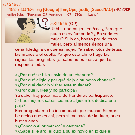
/#/
24557
159373007926.png
[
Google
]
[
ImgOps
]
[
iqdb
]
[
SauceNAO
]
( 482.92KB
,
_HorribleSubs__Tonkatsu_DJ_Agetarou___07__720p__mk.png
)
>>24545
(OP)
Uhhh...una mujer...en /cc/. ¿Pero qué
putas estoy fumando? ¿En serio es
mujer? Si lo es, bonito par de tetas
mujer, pero al menos denos una
ceña fidedigna de que es mujer. Ya sabe, fotos de tetas,
las manos o el cuello. Ya que esta ahí le hago las
siguientes preguntas, ya sabe no es fuerza que las
responda todas:
>¿Por qué se hizo novia de un chanero?
>¿Por qué eligio y por qué dejo a su novio chanero?
>¿Por qué decidio visitar este muladar?
>¿Por qué lurkea y no participa?
Ya sabe, hay poca mara de Honduras participando.
>¿Las mujeres saben cuando alguien les dedica una
paja?
Esa pregunta me ha incomodado por mucho. Siempre
he creido que es así, pero si me saca de la duda, pues
buena onda.
>¿Conocio el primer /cc/ y centraca?
>¿Sabe si le ardí el culo a su ex novio en lo que el