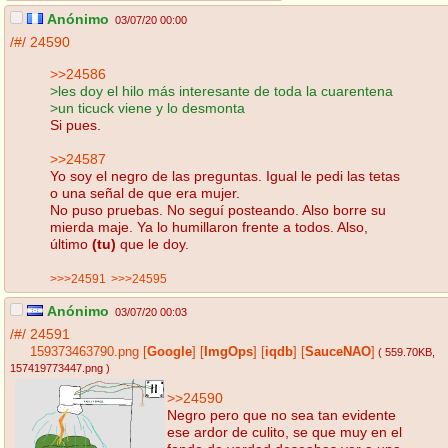
Anónimo
03/07/20 00:00
/#/
24590
>>24586
>les doy el hilo más interesante de toda la cuarentena
>un ticuck viene y lo desmonta
Si pues.
>>24587
Yo soy el negro de las preguntas. Igual le pedi las tetas
o una señal de que era mujer.
No puso pruebas. No seguí posteando. Also borre su
mierda maje. Ya lo humillaron frente a todos. Also,
último
(tu)
que le doy.
>>>24591
>>>24595
Anónimo
03/07/20 00:03
/#/
24591
159373463790.png
[
Google
]
[
ImgOps
]
[
iqdb
]
[
SauceNAO
]
( 559.70KB
,
157419773447.png
)
>>24590
Negro pero que no sea tan evidente
ese ardor de culito, se que muy en el