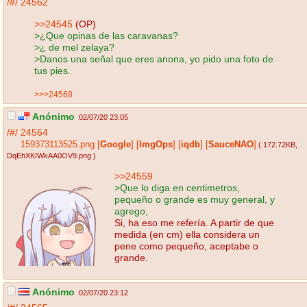
/#/
24562
>>24545
(OP)
>¿Que opinas de las caravanas?
>¿ de mel zelaya?
>Danos una señal que eres anona, yo pido una foto de
tus pies.
>>>24568
Anónimo
02/07/20 23:05
/#/
24564
159373113525.png
[
Google
]
[
ImgOps
]
[
iqdb
]
[
SauceNAO
]
( 172.72KB
,
DqEhXKIWkAA0OV9.png
)
>>24559
>Que lo diga en centimetros,
pequeño o grande es muy general, y
agrego,
Si, ha eso me refería. A partir de que
medida (en cm) ella considera un
pene como pequeño, aceptabe o
grande.
Anónimo
02/07/20 23:12