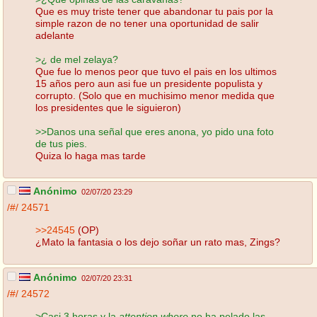
Que es muy triste tener que abandonar tu pais por la
simple razon de no tener una oportunidad de salir
adelante
>¿ de mel zelaya?
Que fue lo menos peor que tuvo el pais en los ultimos
15 años pero aun asi fue un presidente populista y
corrupto. (Solo que en muchisimo menor medida que
los presidentes que le siguieron)
>>Danos una señal que eres anona, yo pido una foto
de tus pies.
Quiza lo haga mas tarde
Anónimo
02/07/20 23:29
/#/
24571
>>24545
(OP)
¿Mato la fantasia o los dejo soñar un rato mas, Zings?
Anónimo
02/07/20 23:31
/#/
24572
>Casi 3 horas y la
attention whore
no ha pelado las