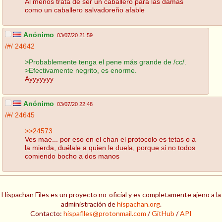
Al menos trata de ser un caballero para las damas
como un caballero salvadoreño afable
Anónimo
03/07/20 21:59
/#/
24642
>Probablemente tenga el pene más grande de /cc/.
>Efectivamente negrito, es enorme.
Ayyyyyyy
Anónimo
03/07/20 22:48
/#/
24645
>>24573
Ves mae... por eso en el chan el protocolo es tetas o a
la mierda, duélale a quien le duela, porque si no todos
comiendo bocho a dos manos
Hispachan Files es un proyecto no-oficial y es completamente ajeno a la
administración de
hispachan.org
.
Contacto:
hispafiles@protonmail.com
/
GitHub
/
API