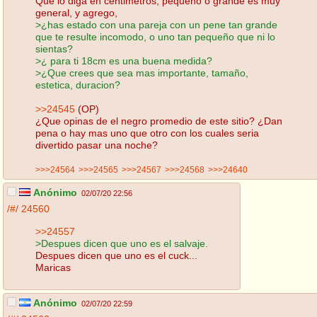
Que lo diga en centimetros, pequeño o grande es muy
general, y agrego,
>¿has estado con una pareja con un pene tan grande
que te resulte incomodo, o uno tan pequeño que ni lo
sientas?
>¿ para ti 18cm es una buena medida?
>¿Que crees que sea mas importante, tamaño,
estetica, duracion?
>>24545
(OP)
¿Que opinas de el negro promedio de este sitio? ¿Dan
pena o hay mas uno que otro con los cuales seria
divertido pasar una noche?
>>>24564
>>>24565
>>>24567
>>>24568
>>>24640
Anónimo
02/07/20 22:56
/#/
24560
>>24557
>Despues dicen que uno es el salvaje.
Despues dicen que uno es el cuck...
Maricas
Anónimo
02/07/20 22:59