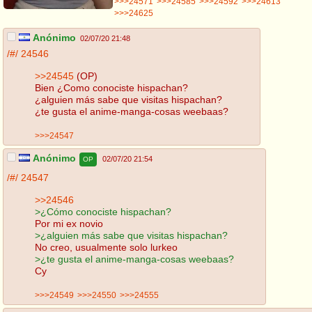
>>>24571
>>>24585
>>>24592
>>>24613
>>>24625
Anónimo
02/07/20 21:48
/#/
24546
>>24545
(OP)
Bien ¿Como conociste hispachan?
¿alguien más sabe que visitas hispachan?
¿te gusta el anime-manga-cosas weebaas?
>>>24547
Anónimo
02/07/20 21:54
OP
/#/
24547
>>24546
>¿Cómo conociste hispachan?
Por mi ex novio
>¿alguien más sabe que visitas hispachan?
No creo, usualmente solo lurkeo
>¿te gusta el anime-manga-cosas weebaas?
Cy
>>>24549
>>>24550
>>>24555