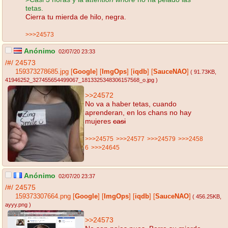
tetas.
Cierra tu mierda de hilo, negra.
>>>24573
Anónimo
02/07/20 23:33
/#/
24573
159373278685.jpg
[
Google
]
[
ImgOps
]
[
iqdb
]
[
SauceNAO
]
( 91.73KB
,
41946252_327455654499067_1813325348306157568_o.jpg
)
>>24572
No va a haber tetas, cuando
aprenderan, en los chans no hay
mujeres
casi
>>>24575
>>>24577
>>>24579
>>>2458
6
>>>24645
Anónimo
02/07/20 23:37
/#/
24575
159373307664.png
[
Google
]
[
ImgOps
]
[
iqdb
]
[
SauceNAO
]
( 456.25KB
,
ayyy.png
)
>>24573