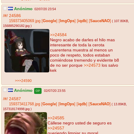
Anónimo
02/07/20 23:54
/#/
24586
159373405069.jpg
[
Google
]
[
ImgOps
]
[
iqdb
]
[
SauceNAO
]
( 107.80KB
,
156885290182.jpg
)
>>24584
Negro acabo de darles el hilo mas
interesante de toda la cerota
cuarentena muestra al menos un
poco de respeto, todos estaban
comiéndose tremendo y evidente b8
de no ser porque
>>24573
los salvo
kek
>>>24590
Anónimo
02/07/20 23:55
OP
/#/
24587
159373411768.jpg
[
Google
]
[
ImgOps
]
[
iqdb
]
[
SauceNAO
]
( 13.89KB
,
157318174998.jpg
)
>>24585
Cállese negro usted de seguro es
>>24557
queriendo limpiar su moral