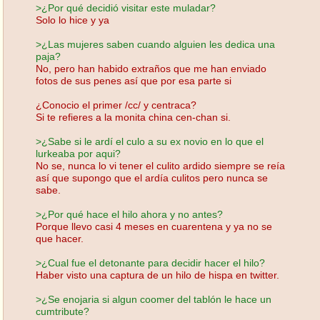
>¿Por qué decidió visitar este muladar?
Solo lo hice y ya
>¿Las mujeres saben cuando alguien les dedica una
paja?
No, pero han habido extraños que me han enviado
fotos de sus penes así que por esa parte si
¿Conocio el primer /cc/ y centraca?
Si te refieres a la monita china cen-chan si.
>¿Sabe si le ardí el culo a su ex novio en lo que el
lurkeaba por aqui?
No se, nunca lo vi tener el culito ardido siempre se reía
así que supongo que el ardía culitos pero nunca se
sabe.
>¿Por qué hace el hilo ahora y no antes?
Porque llevo casi 4 meses en cuarentena y ya no se
que hacer.
>¿Cual fue el detonante para decidir hacer el hilo?
Haber visto una captura de un hilo de hispa en twitter.
>¿Se enojaria si algun coomer del tablón le hace un
cumtribute?