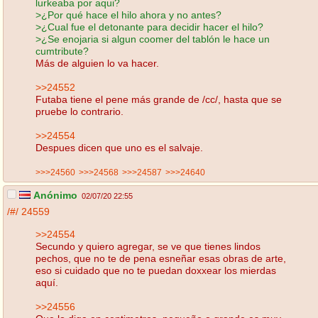
lurkeaba por aqui?
>¿Por qué hace el hilo ahora y no antes?
>¿Cual fue el detonante para decidir hacer el hilo?
>¿Se enojaria si algun coomer del tablón le hace un
cumtribute?
Más de alguien lo va hacer.
>>24552
Futaba tiene el pene más grande de /cc/, hasta que se
pruebe lo contrario.
>>24554
Despues dicen que uno es el salvaje.
>>>24560
>>>24568
>>>24587
>>>24640
Anónimo
02/07/20 22:55
/#/
24559
>>24554
Secundo y quiero agregar, se ve que tienes lindos
pechos, que no te de pena esneñar esas obras de arte,
eso si cuidado que no te puedan doxxear los mierdas
aquí.
>>24556