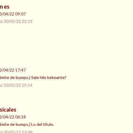
n es
3/04/22 09:07
ez
30/05/22 23:19
2/04/22 17:47
 límite de bumps.) Sale hilo kekeante?
ez
10/05/22 15:14
sicales
2/04/22 06:18
límite de bumps.) Lo del título.
ez
30/05/22 23:06