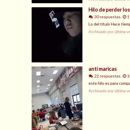
Hilo de perder lo
30 respuestas.
1
Lo del título Hace tiemp
Archivado por última v
anti maricas
22 respuestas.
1
este hilo es para comp
Archivado por última v