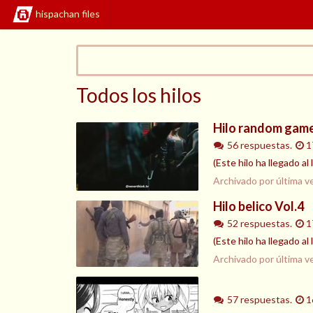
hispachan files
Todos los hilos
Hilo random game
56 respuestas.
1
(Este hilo ha llegado al
Archivado por última v
Hilo belico Vol.4
52 respuestas.
1
(Este hilo ha llegado al
Archivado por última v
57 respuestas.
1