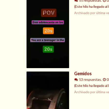
55 respuestas.
0
(Este hilo ha llegado al
Archivado por última v
Gemidos
53 respuestas.
0
(Este hilo ha llegado al
Archivado por última v