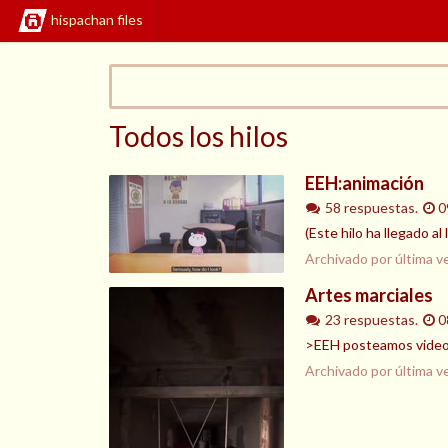
hispachan files
Todos los hilos
EEH:animación
58 respuestas.
0
(Este hilo ha llegado a
Archivado por última v
Artes marciales
23 respuestas.
0
>EEH posteamos videos
Archivado por última v