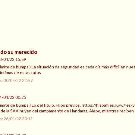
ndo su merecido
8/04/22 15:59
l límite de bumps.) La situación de seguridad es cada día más difícil en 
ctimas de estas ratas
ez
30/05/22 22:59
4/04/22 00:25
 límite de bumps.) Lo del titulo. Hilos previos. https://hispafiles.ru/w/re
de la SAA huyen del campamento de Handarat, Alepo, mientras reciben 
ez
26/04/22 20:11