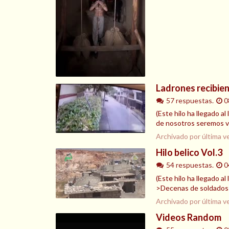
Ladrones recibie
57 respuestas.
0
(Este hilo ha llegado a
de nosotros seremos ví
Archivado por última v
Hilo belico Vol.3
54 respuestas.
0
(Este hilo ha llegado al
>Decenas de soldados 
Archivado por última v
Videos Random