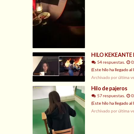
HILO KEKEANTE
54 respuestas.
0
(Este hilo ha llegado a
Archivado por última v
Hilo de pajeros
57 respuestas.
0
(Este hilo ha llegado al
Archivado por última v