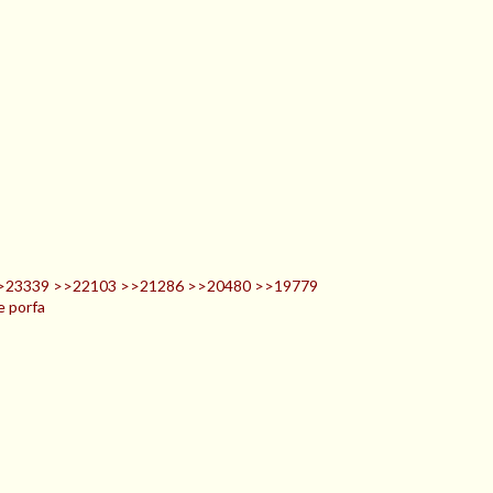
24669 >>23339 >>22103 >>21286 >>20480 >>19779
 porfa