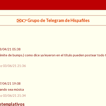
✉️👉 Grupo de Telegram de Hispafiles
8/04/21 05:38
l límite de bumps.) como dice ya leyeron en el título pueden postear todo
ez
03/06/21 21:36
7/04/21 19:08
uando sea música
ez
03/06/21 21:34
ontemplativos