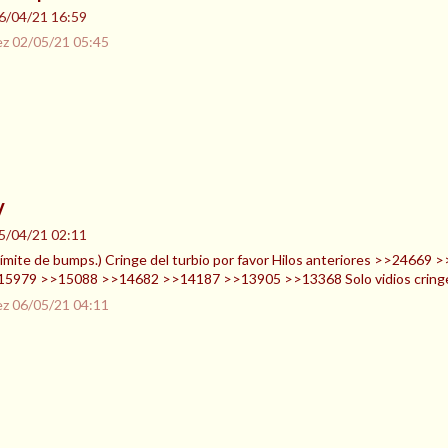
6/04/21 16:59
ez
02/05/21 05:45
V
5/04/21 02:11
al límite de bumps.) Cringe del turbio por favor Hilos anteriores >>
5979 >>15088 >>14682 >>14187 >>13905 >>13368 Solo vidios cringe
ez
06/05/21 04:11