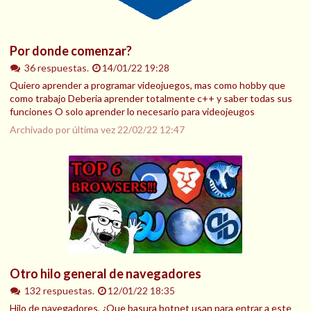
Por donde comenzar?
36 respuestas.
14/01/22 19:28
Quiero aprender a programar videojuegos, mas como hobby que
como trabajo Deberia aprender totalmente c++ y saber todas sus
funciones O solo aprender lo necesario para videojeugos
Archivado por última vez
22/02/22 12:47
Otro hilo general de navegadores
132 respuestas.
12/01/22 18:35
Hilo de navegadores, ¿Que basura botnet usan para entrar a este