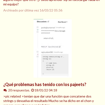
mi equipo?
Archivado por última vez
16/03/22 05:36
¿Qué problemas has tenido con los pajeets?
20 respuestas.
18/01/22 04:18
>pic related >tenían que dar una función que concatene dos
strings y devuelva el resultado Mucho se ha dicho en el chon y