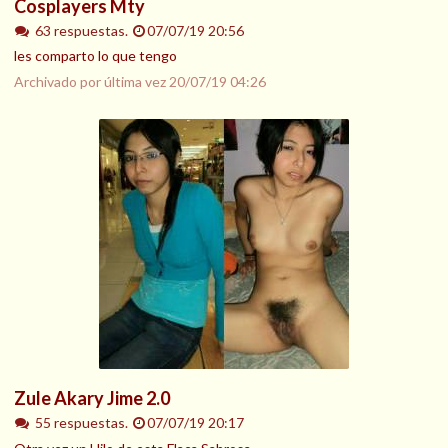
Cosplayers Mty
63 respuestas.
07/07/19 20:56
les comparto lo que tengo
Archivado por última vez
20/07/19 04:26
Zule Akary Jime 2.0
55 respuestas.
07/07/19 20:17