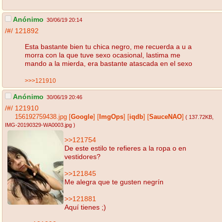
Anónimo
30/06/19 20:14
/#/
121892
Esta bastante bien tu chica negro, me recuerda a u a
morra con la que tuve sexo ocasional, lastima me
mando a la mierda, era bastante atascada en el sexo
>>>121910
Anónimo
30/06/19 20:46
/#/
121910
156192759438.jpg
[
Google
]
[
ImgOps
]
[
iqdb
]
[
SauceNAO
]
( 137.72KB
,
IMG-20190329-WA0003.jpg
)
>>121754
De este estilo te refieres a la ropa o en
vestidores?
>>121845
Me alegra que te gusten negrín
>>121881
Aquí tienes ;)