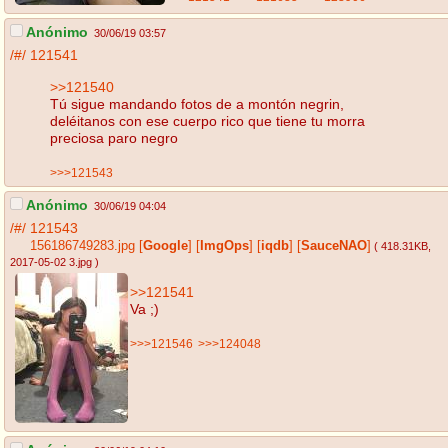
Anónimo
30/06/19 03:57
/#/
121541
>>121540
Tú sigue mandando fotos de a montón negrin,
deléitanos con ese cuerpo rico que tiene tu morra
preciosa paro negro
>>>121543
Anónimo
30/06/19 04:04
/#/
121543
156186749283.jpg
[
Google
]
[
ImgOps
]
[
iqdb
]
[
SauceNAO
]
( 418.31KB
,
2017-05-02 3.jpg
)
>>121541
Va ;)
>>>121546
>>>124048