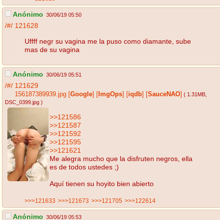
Anónimo
30/06/19 05:50
/#/
121628
Uffff negr su vagina me la puso como diamante, sube
mas de su vagina
Anónimo
30/06/19 05:51
/#/
121629
156187389939.jpg
[
Google
]
[
ImgOps
]
[
iqdb
]
[
SauceNAO
]
( 1.31MB
,
DSC_0399.jpg
)
>>121586
>>121587
>>121592
>>121595
>>121621
Me alegra mucho que la disfruten negros, ella
es de todos ustedes ;)
Aquí tienen su hoyito bien abierto
>>>121633
>>>121673
>>>121705
>>>122614
Anónimo
30/06/19 05:53