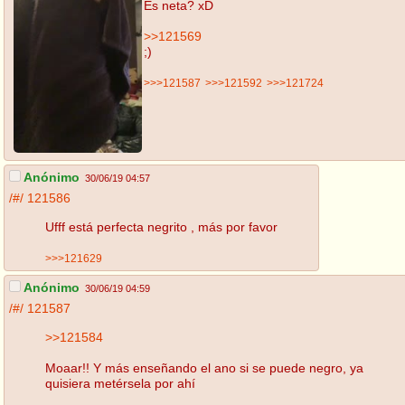
Es neta? xD
>>121569
;)
>>>121587
>>>121592
>>>121724
Anónimo
30/06/19 04:57
/#/
121586
Ufff está perfecta negrito , más por favor
>>>121629
Anónimo
30/06/19 04:59
/#/
121587
>>121584
Moaar!! Y más enseñando el ano si se puede negro, ya
quisiera metérsela por ahí