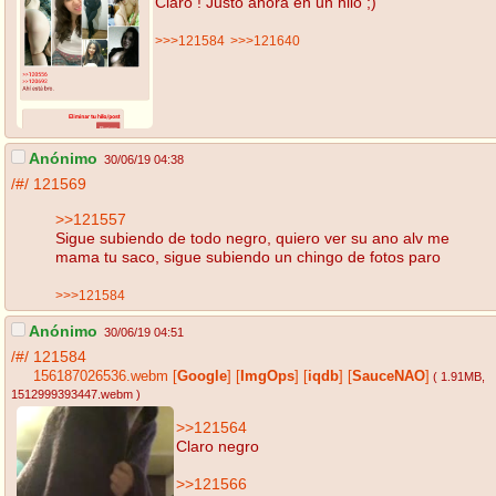
Claro ! Justo ahora en un hilo ;)
>>>121584
>>>121640
Anónimo
30/06/19 04:38
/#/
121569
>>121557
Sigue subiendo de todo negro, quiero ver su ano alv me
mama tu saco, sigue subiendo un chingo de fotos paro
>>>121584
Anónimo
30/06/19 04:51
/#/
121584
156187026536.webm
[
Google
]
[
ImgOps
]
[
iqdb
]
[
SauceNAO
]
( 1.91MB
,
1512999393447.webm
)
>>121564
Claro negro
>>121566