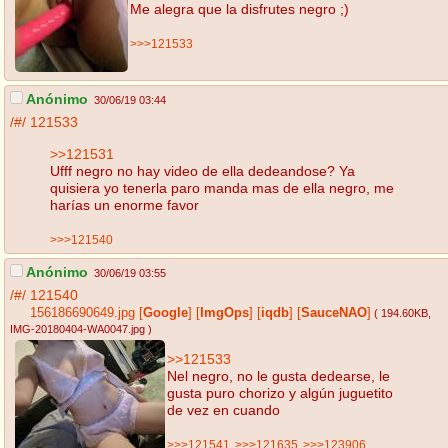
Me alegra que la disfrutes negro ;)
>>>121533
Anónimo
30/06/19 03:44
/#/
121533
>>121531
Ufff negro no hay video de ella dedeandose? Ya
quisiera yo tenerla paro manda mas de ella negro, me
harías un enorme favor
>>>121540
Anónimo
30/06/19 03:55
/#/
121540
156186690649.jpg
[
Google
]
[
ImgOps
]
[
iqdb
]
[
SauceNAO
]
( 194.60KB
,
IMG-20180404-WA0047.jpg
)
>>121533
Nel negro, no le gusta dedearse, le
gusta puro chorizo y algún juguetito
de vez en cuando
>>>121541
>>>121635
>>>123906