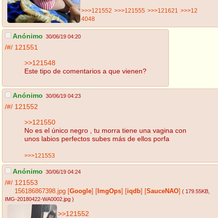
>>>121552
>>>121555
>>>121621
>>>12
4048
Anónimo
30/06/19 04:20
/#/
121551
>>121548
Este tipo de comentarios a que vienen?
Anónimo
30/06/19 04:23
/#/
121552
>>121550
No es el único negro , tu morra tiene una vagina con
unos labios perfectos subes más de ellos porfa
>>>121553
Anónimo
30/06/19 04:24
/#/
121553
156186867398.jpg
[
Google
]
[
ImgOps
]
[
iqdb
]
[
SauceNAO
]
( 179.55KB
,
IMG-20180422-WA0002.jpg
)
>>121552