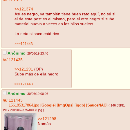
>>121374
Así es negro, ya también tiene buen rato aquí, no sé si
el de este post es el mismo, pero el otro negro si sube
material nuevo a veces en los hilos sueltos
La neta si saco está rico
>>>121443
Anónimo
29/06/19 23:40
/#/
121435
>>121291
(OP)
Sube más de ella negro
>>>121443
Anónimo
30/06/19 00:06
/#/
121443
156185317864.jpg
[
Google
]
[
ImgOps
]
[
iqdb
]
[
SauceNAO
]
( 146.03KB
,
IMG-20190623-WA0008.jpg
)
>>121298
Nomás