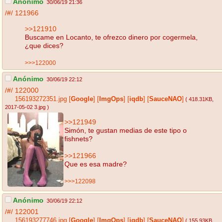
Anónimo
30/06/19 21:36
/#/
121966
>>121910
Buscame en Locanto, te ofrezco dinero por cogermela,
¿que dices?
>>>122000
Anónimo
30/06/19 22:12
/#/
122000
156193272351.jpg
[
Google
]
[
ImgOps
]
[
iqdb
]
[
SauceNAO
]
( 418.31KB
,
2017-05-02 3.jpg
)
>>121949
Simón, te gustan medias de este tipo o
fishnets?
>>121966
Que es esa madre?
>>>122098
Anónimo
30/06/19 22:12
/#/
122001
156193277746.jpg
[
Google
]
[
ImgOps
]
[
iqdb
]
[
SauceNAO
]
( 155.93KB
,