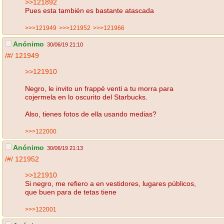
>>121892
Pues esta también es bastante atascada
>>>121949
>>>121952
>>>121966
Anónimo
30/06/19 21:10
/#/
121949
>>121910
Negro, le invito un frappé venti a tu morra para
cojermela en lo oscurito del Starbucks.
Also, tienes fotos de ella usando medias?
>>>122000
Anónimo
30/06/19 21:13
/#/
121952
>>121910
Si negro, me refiero a en vestidores, lugares públicos,
que buen para de tetas tiene
>>>122001