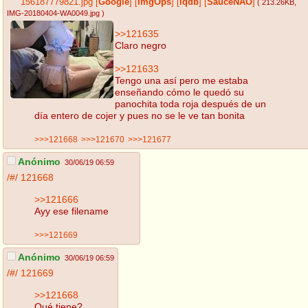
156187779821.jpg
[
Google
]
[
ImgOps
]
[
iqdb
]
[
SauceNAO
]
( 213.26KB
,
IMG-20180404-WA0049.jpg
)
>>121635
Claro negro
>>121633
Tengo una así pero me estaba
enseñando cómo le quedó su
panochita toda roja después de un
día entero de cojer y pues no se le ve tan bonita
>>>121668
>>>121670
>>>121677
Anónimo
30/06/19 06:59
/#/
121668
>>121666
Ayy ese filename
>>>121669
Anónimo
30/06/19 06:59
/#/
121669
>>121668
Qué tiene?