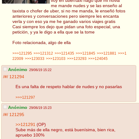
voy en uber/taxi hago que mi novia
me mande nudes y se las enseño al
taxista o chofer de uber, si no me manda, le enseñó fotos
anteriores y conversaciones pero siempre les encanta
verla y con eso ya me he ganado varios viajes gratis
Casi siempre los dejo que pidan una foto especial, una
petición, y ya le digo a ella que se la tome
Foto relacionada, algo de ella
>>>121295
>>>121312
>>>121435
>>>121845
>>>121881
>>>1
22009
>>>123033
>>>123103
>>>123293
>>>124045
Anónimo
29/06/19 15:22
/#/
121294
Es una falta de respeto hablar de nudes y no pasarlas
>>>121297
Anónimo
29/06/19 15:23
/#/
121295
>>121291
(OP)
Sube más de ella negro, está buenísima, bien rica,
apruebo 100%