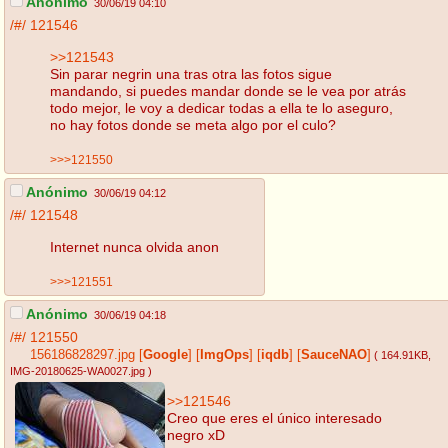
Anónimo
30/06/19 04:10
/#/
121546
>>121543
Sin parar negrin una tras otra las fotos sigue
mandando, si puedes mandar donde se le vea por atrás
todo mejor, le voy a dedicar todas a ella te lo aseguro,
no hay fotos donde se meta algo por el culo?
>>>121550
Anónimo
30/06/19 04:12
/#/
121548
Internet nunca olvida anon
>>>121551
Anónimo
30/06/19 04:18
/#/
121550
156186828297.jpg
[
Google
]
[
ImgOps
]
[
iqdb
]
[
SauceNAO
]
( 164.91KB
,
IMG-20180625-WA0027.jpg
)
>>121546
Creo que eres el único interesado
negro xD