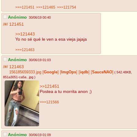
>>>121451
>>>121465
>>>121754
Anónimo
30/06/19 00:40
/#/
121451
>>121443
Yo no sé qué le ven a esa vieja jajaja
>>>121463
Anónimo
30/06/19 01:03
/#/
121463
156185659333.jpg
[
Google
]
[
ImgOps
]
[
iqdb
]
[
SauceNAO
]
( 542.48KB
,
851a3051-ca5a...jpg
)
>>121451
Postea a tu morrita anon ;)
>>>121566
Anónimo
30/06/19 01:09