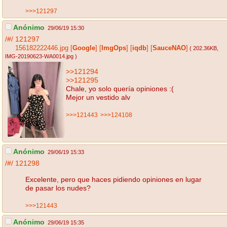
>>>121297
Anónimo
29/06/19 15:30
/#/
121297
156182222446.jpg
[
Google
]
[
ImgOps
]
[
iqdb
]
[
SauceNAO
]
( 202.36KB
,
IMG-20190623-WA0014.jpg
)
>>121294
>>121295
Chale, yo solo quería opiniones :(
Mejor un vestido alv
>>>121443
>>>124108
Anónimo
29/06/19 15:33
/#/
121298
Excelente, pero que haces pidiendo opiniones en lugar
de pasar los nudes?
>>>121443
Anónimo
29/06/19 15:35