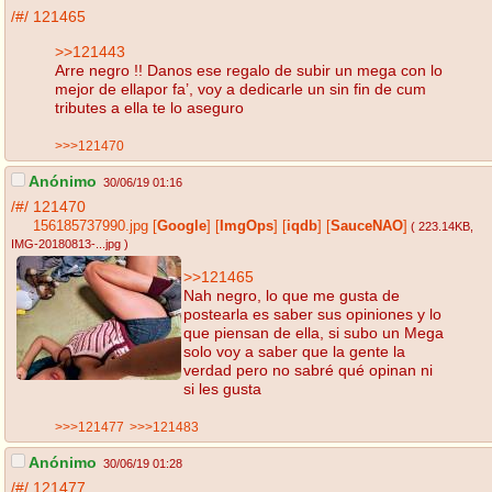
/#/
121465
>>121443
Arre negro !! Danos ese regalo de subir un mega con lo
mejor de ellapor fa’, voy a dedicarle un sin fin de cum
tributes a ella te lo aseguro
>>>121470
Anónimo
30/06/19 01:16
/#/
121470
156185737990.jpg
[
Google
]
[
ImgOps
]
[
iqdb
]
[
SauceNAO
]
( 223.14KB
,
IMG-20180813-...jpg
)
>>121465
Nah negro, lo que me gusta de
postearla es saber sus opiniones y lo
que piensan de ella, si subo un Mega
solo voy a saber que la gente la
verdad pero no sabré qué opinan ni
si les gusta
>>>121477
>>>121483
Anónimo
30/06/19 01:28
/#/
121477