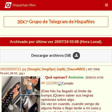
hispachan files
✉️👉 Grupo de Telegram de Hispafiles
Archivado por última vez
20/07/19 03:08
(Hora Local).
Descargar archivos (
58
)
156182034721.jpg
[
Google
]
[
ImgOps
]
[
iqdb
]
[
SauceNAO
]
( 497.70KB
,
PicsArt_06-03...jpg
)
Qué opinan?
Anónimo
29/06/19 14:59
/#/
121291
(Este hilo ha llegado al límite de
bumps.)Quiero saber sus negras
opiniones sobre algo:
De vez en cuando, cuando vengo de
alguna fiesta o llego tarde a mi casa y