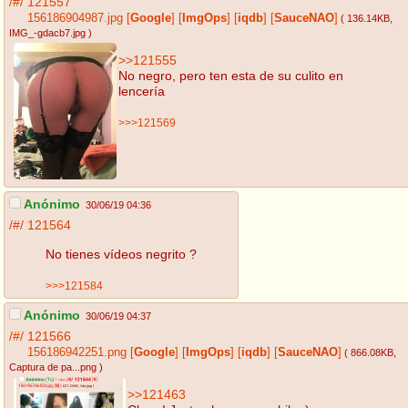
/#/
121557
156186904987.jpg
[
Google
]
[
ImgOps
]
[
iqdb
]
[
SauceNAO
]
( 136.14KB
,
IMG_-gdacb7.jpg
)
>>121555
No negro, pero ten esta de su culito en
lencería
>>>121569
Anónimo
30/06/19 04:36
/#/
121564
No tienes vídeos negrito ?
>>>121584
Anónimo
30/06/19 04:37
/#/
121566
156186942251.png
[
Google
]
[
ImgOps
]
[
iqdb
]
[
SauceNAO
]
( 866.08KB
,
Captura de pa...png
)
>>121463