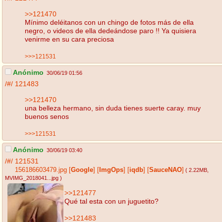
>>121470
Mínimo deléitanos con un chingo de fotos más de ella
negro, o videos de ella dedeándose paro !! Ya quisiera
venirme en su cara preciosa
>>>121531
Anónimo
30/06/19 01:56
/#/
121483
>>121470
una belleza hermano, sin duda tienes suerte caray. muy
buenos senos
>>>121531
Anónimo
30/06/19 03:40
/#/
121531
156186603479.jpg
[
Google
]
[
ImgOps
]
[
iqdb
]
[
SauceNAO
]
( 2.22MB
,
MVIMG_2018041...jpg
)
>>121477
Qué tal esta con un juguetito?
>>121483