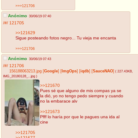
>>>121706
Anónimo
30/06/19 07:40
/#/
121705
>>121629
Sigue posteando fotos negro... Tu vieja me encanta
>>>121706
Anónimo
30/06/19 07:43
/#/
121706
156188063213.jpg
[
Google
]
[
ImgOps
]
[
iqdb
]
[
SauceNAO
]
( 227.43KB
,
IMG_20180128_...jpg
)
>>121670
Pues sé que alguno de mis compas ya se
la dió, yo no tengo pedo siempre y cuando
no la embarace alv
>>121673
Pfff lo haría por que le pagues una ida al
cine
>>121705
>>121677