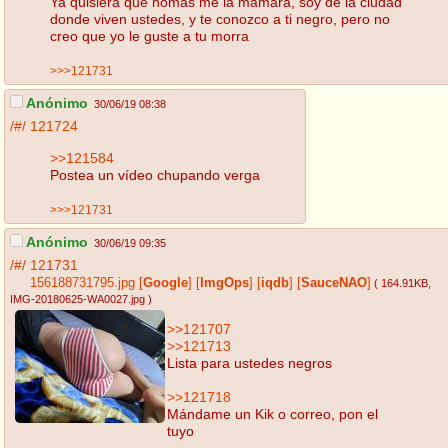
Ya quisiera que nomás me la mamara, soy de la ciudad
donde viven ustedes, y te conozco a ti negro, pero no
creo que yo le guste a tu morra
>>>121731
Anónimo
30/06/19 08:38
/#/
121724
>>121584
Postea un vídeo chupando verga
>>>121731
Anónimo
30/06/19 09:35
/#/
121731
156188731795.jpg
[
Google
]
[
ImgOps
]
[
iqdb
]
[
SauceNAO
]
( 164.91KB
,
IMG-20180625-WA0027.jpg
)
>>121707
>>121713
Lista para ustedes negros
>>121718
Mándame un Kik o correo, pon el
tuyo