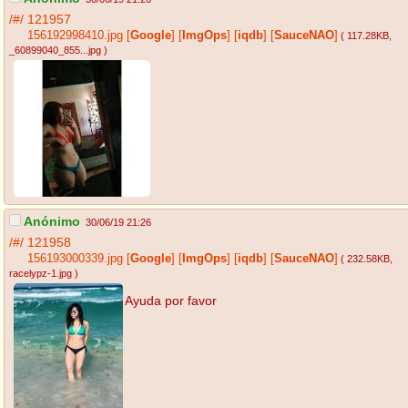
/#/
121957
156192998410.jpg
[
Google
]
[
ImgOps
]
[
iqdb
]
[
SauceNAO
]
( 117.28KB
,
_60899040_855...jpg
)
Anónimo
30/06/19 21:26
/#/
121958
156193000339.jpg
[
Google
]
[
ImgOps
]
[
iqdb
]
[
SauceNAO
]
( 232.58KB
,
racelypz-1.jpg
)
Ayuda por favor