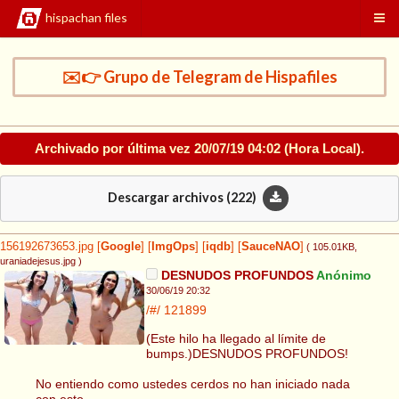
hispachan files
✉️👉 Grupo de Telegram de Hispafiles
Archivado por última vez
20/07/19 04:02
(Hora Local).
Descargar archivos (
222
)
156192673653.jpg
[
Google
]
[
ImgOps
]
[
iqdb
]
[
SauceNAO
]
( 105.01KB
,
uraniadejesus.jpg
)
DESNUDOS PROFUNDOS
Anónimo
30/06/19 20:32
/#/
121899
(Este hilo ha llegado al límite de
bumps.)DESNUDOS PROFUNDOS!
No entiendo como ustedes cerdos no han iniciado nada
con esto.