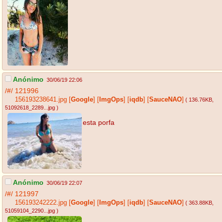
Anónimo
30/06/19 22:06
/#/
121996
156193238641.jpg
[
Google
]
[
ImgOps
]
[
iqdb
]
[
SauceNAO
]
( 136.76KB
,
51092618_2289...jpg
)
esta porfa
Anónimo
30/06/19 22:07
/#/
121997
156193242222.jpg
[
Google
]
[
ImgOps
]
[
iqdb
]
[
SauceNAO
]
( 363.88KB
,
51059104_2290...jpg
)