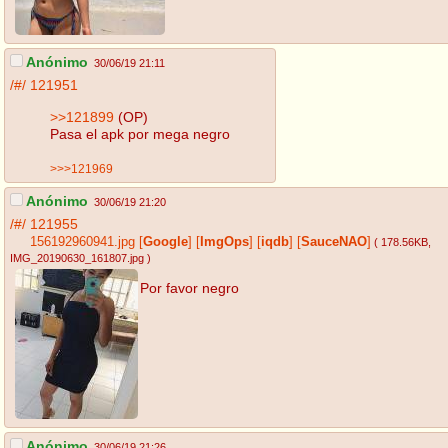
Anónimo
30/06/19 21:11
/#/
121951
>>121899
(OP)
Pasa el apk por mega negro
>>>121969
Anónimo
30/06/19 21:20
/#/
121955
156192960941.jpg
[
Google
]
[
ImgOps
]
[
iqdb
]
[
SauceNAO
]
( 178.56KB
,
IMG_20190630_161807.jpg
)
Por favor negro
Anónimo
30/06/19 21:26