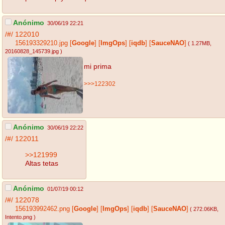
Anónimo
30/06/19 22:21
/#/
122010
156193329210.jpg
[
Google
]
[
ImgOps
]
[
iqdb
]
[
SauceNAO
]
( 1.27MB
,
20160828_145739.jpg
)
mi prima
>>>122302
Anónimo
30/06/19 22:22
/#/
122011
>>121999
Altas tetas
Anónimo
01/07/19 00:12
/#/
122078
156193992462.png
[
Google
]
[
ImgOps
]
[
iqdb
]
[
SauceNAO
]
( 272.06KB
,
Intento.png
)