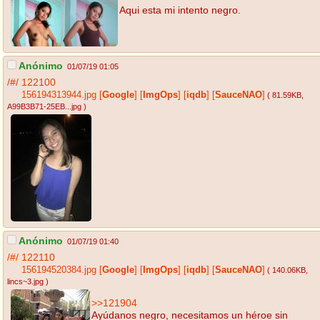
Aqui esta mi intento negro.
Anónimo
01/07/19 01:05
/#/
122100
156194313944.jpg
[
Google
]
[
ImgOps
]
[
iqdb
]
[
SauceNAO
]
( 81.59KB
,
A99B3B71-25EB...jpg
)
Anónimo
01/07/19 01:40
/#/
122110
156194520384.jpg
[
Google
]
[
ImgOps
]
[
iqdb
]
[
SauceNAO
]
( 140.06KB
,
lincs~3.jpg
)
>>121904
Ayúdanos negro, necesitamos un héroe sin