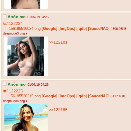
Anónimo
01/07/19 04:26
/#/
122224
156195516024.png
[
Google
]
[
ImgOps
]
[
iqdb
]
[
SauceNAO
]
( 306.95KB
,
deepnude3.png
)
>>122181
Anónimo
01/07/19 04:26
/#/
122225
156195520215.png
[
Google
]
[
ImgOps
]
[
iqdb
]
[
SauceNAO
]
( 417.48KB
,
deepnude4.png
)
>>122185