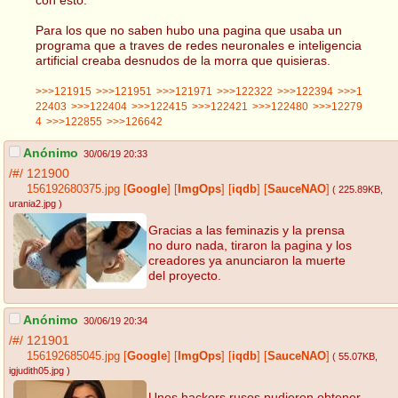
Para los que no saben hubo una pagina que usaba un
programa que a traves de redes neuronales e inteligencia
artificial creaba desnudos de la morra que quisieras.
>>>121915
>>>121951
>>>121971
>>>122322
>>>122394
>>>1
22403
>>>122404
>>>122415
>>>122421
>>>122480
>>>12279
4
>>>122855
>>>126642
Anónimo
30/06/19 20:33
/#/
121900
156192680375.jpg
[
Google
]
[
ImgOps
]
[
iqdb
]
[
SauceNAO
]
( 225.89KB
,
urania2.jpg
)
Gracias a las feminazis y la prensa
no duro nada, tiraron la pagina y los
creadores ya anunciaron la muerte
del proyecto.
Anónimo
30/06/19 20:34
/#/
121901
156192685045.jpg
[
Google
]
[
ImgOps
]
[
iqdb
]
[
SauceNAO
]
( 55.07KB
,
igjudith05.jpg
)
Unos hackers rusos pudieron obtener