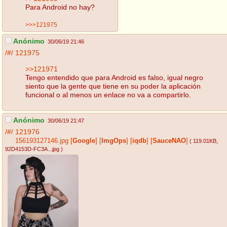
Para Android no hay?
>>>121975
Anónimo
30/06/19 21:46
/#/
121975
>>121971
Tengo entendido que para Android es falso, igual negro
siento que la gente que tiene en su poder la aplicación
funcional o al menos un enlace no va a compartirlo.
Anónimo
30/06/19 21:47
/#/
121976
156193127146.jpg
[
Google
]
[
ImgOps
]
[
iqdb
]
[
SauceNAO
]
( 119.01KB
,
92D4153D-FC3A...jpg
)