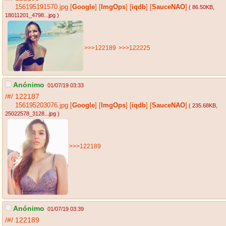
156195191570.jpg
[
Google
]
[
ImgOps
]
[
iqdb
]
[
SauceNAO
]
( 86.50KB
,
18011201_4798...jpg
)
>>>122189
>>>122225
Anónimo
01/07/19 03:33
/#/
122187
156195203076.jpg
[
Google
]
[
ImgOps
]
[
iqdb
]
[
SauceNAO
]
( 235.68KB
,
25022578_3128...jpg
)
>>>122189
Anónimo
01/07/19 03:39
/#/
122189