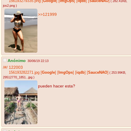
156193279335.png
[
Google
]
[
ImgOps
]
[
iqdb
]
[
SauceNAO
]
( 282.41KB
,
jos2.png
)
>>121999
Anónimo
30/06/19 22:13
/#/
122003
156193282271.jpg
[
Google
]
[
ImgOps
]
[
iqdb
]
[
SauceNAO
]
( 253.99KB
,
29512770_1851...jpg
)
pueden hacer esta?