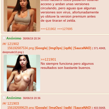
acceso y andan unas versiones
circulando, pero aguas que algunas
versiones son virus, afortunadamente
yo obtuve la version premium antes
de que tiraran el zelda.
>>>121902
>>>127695
Anónimo
30/06/19 20:34
/#/
121902
156192687534.png
[
Google
]
[
ImgOps
]
[
iqdb
]
[
SauceNAO
]
( 371.40KB
,
deepnude10.png
)
>>121901
No siempre funciona pero algunos
resultados son bastante buenos.
Anónimo
30/06/19 20:36
/#/
121903
156192699629.png
[
Google
]
[
ImgOps
]
[
iqdb
]
[
SauceNAO
]
( 403.56KB
,