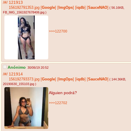
/#/
121913
156192791353.jpg
[
Google
]
[
ImgOps
]
[
iqdb
]
[
SauceNAO
]
( 56.16KB
,
FB_IMG_1561927678406.jpg
)
>>>122700
Anónimo
30/06/19 20:52
/#/
121914
156192793373.jpg
[
Google
]
[
ImgOps
]
[
iqdb
]
[
SauceNAO
]
( 144.36KB
,
20190630_155103.jpg
)
Alguien podrá?
>>>122702