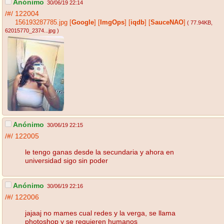
Anónimo
30/06/19 22:14
/#/
122004
156193287785.jpg
[
Google
]
[
ImgOps
]
[
iqdb
]
[
SauceNAO
]
( 77.94KB
,
62015770_2374...jpg
)
Anónimo
30/06/19 22:15
/#/
122005
le tengo ganas desde la secundaria y ahora en
universidad sigo sin poder
Anónimo
30/06/19 22:16
/#/
122006
jajaaj no mames cual redes y la verga, se llama
photoshop y se requieren humanos