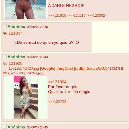
A DARLE NEGROS!
>>>121908
>>>122110
>>>125302
Anónimo
30/06/19 20:40
/#/
121907
¿De verdad de quien yo quiera? :O
Anónimo
30/06/19 20:43
/#/
121908
156192743420.jpg
[
Google
]
[
ImgOps
]
[
iqdb
]
[
SauceNAO
]
( 143.74KB
,
IMG_20190630_154250.jpg
)
>>121904
Por favor negrito
Quisiera ver esa magia
>>>123752
Anónimo
30/06/19 20:45