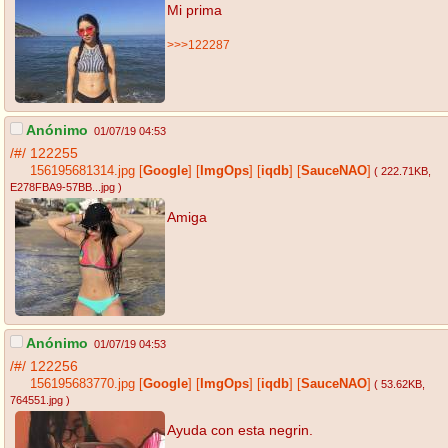
Mi prima
>>>122287
Anónimo
01/07/19 04:53
/#/
122255
156195681314.jpg
[
Google
]
[
ImgOps
]
[
iqdb
]
[
SauceNAO
]
( 222.71KB
,
E278FBA9-57BB...jpg
)
Amiga
Anónimo
01/07/19 04:53
/#/
122256
156195683770.jpg
[
Google
]
[
ImgOps
]
[
iqdb
]
[
SauceNAO
]
( 53.62KB
,
764551.jpg
)
Ayuda con esta negrin.