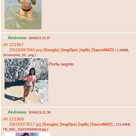
Anónimo
30/06/19 21:37
/#/
121967
156193067844.png
[
Google
]
[
ImgOps
]
[
iqdb
]
[
SauceNAO
]
( 1.09MB
,
Screenshot_20...png
)
Porfa negrito
Anónimo
30/06/19 21:38
/#/
121968
156193073017.jpg
[
Google
]
[
ImgOps
]
[
iqdb
]
[
SauceNAO
]
( 173.94KB
,
FB_IMG_1561930660618.jpg
)