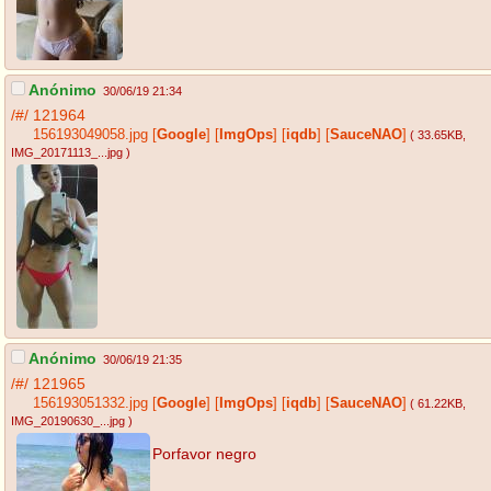
Anónimo
30/06/19 21:34
/#/
121964
156193049058.jpg
[
Google
]
[
ImgOps
]
[
iqdb
]
[
SauceNAO
]
( 33.65KB
,
IMG_20171113_...jpg
)
Anónimo
30/06/19 21:35
/#/
121965
156193051332.jpg
[
Google
]
[
ImgOps
]
[
iqdb
]
[
SauceNAO
]
( 61.22KB
,
IMG_20190630_...jpg
)
Porfavor negro