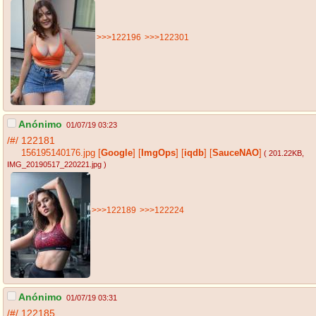
>>>122196
>>>122301
Anónimo
01/07/19 03:23
/#/
122181
156195140176.jpg
[
Google
]
[
ImgOps
]
[
iqdb
]
[
SauceNAO
]
( 201.22KB
,
IMG_20190517_220221.jpg
)
>>>122189
>>>122224
Anónimo
01/07/19 03:31
/#/
122185