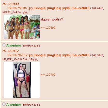
/#/
121909
156192750187.jpg
[
Google
]
[
ImgOps
]
[
iqdb
]
[
SauceNAO
]
( 164.44KB
,
543522_374557...jpg
)
alguien podra?
>>>122699
Anónimo
30/06/19 20:51
/#/
121912
156192787012.jpg
[
Google
]
[
ImgOps
]
[
iqdb
]
[
SauceNAO
]
( 145.08KB
,
FB_IMG_1561927649750.jpg
)
>>>122700
Anónimo
30/06/19 20:51