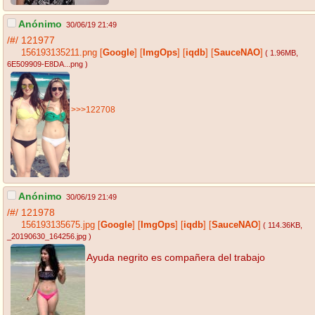
Anónimo
30/06/19 21:49
/#/
121977
156193135211.png
[
Google
]
[
ImgOps
]
[
iqdb
]
[
SauceNAO
]
( 1.96MB
,
6E509909-E8DA...png
)
>>>122708
Anónimo
30/06/19 21:49
/#/
121978
156193135675.jpg
[
Google
]
[
ImgOps
]
[
iqdb
]
[
SauceNAO
]
( 114.36KB
,
_20190630_164256.jpg
)
Ayuda negrito es compañera del trabajo