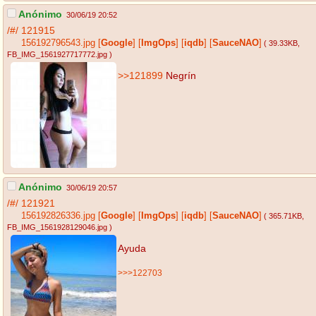
Anónimo
30/06/19 20:52
/#/
121915
156192796543.jpg
[
Google
]
[
ImgOps
]
[
iqdb
]
[
SauceNAO
]
( 39.33KB
,
FB_IMG_1561927717772.jpg
)
>>121899
Negrín
Anónimo
30/06/19 20:57
/#/
121921
156192826336.jpg
[
Google
]
[
ImgOps
]
[
iqdb
]
[
SauceNAO
]
( 365.71KB
,
FB_IMG_1561928129046.jpg
)
Ayuda
>>>122703