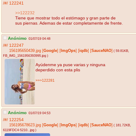
/#/
122241
>>122232
Tiene que mostrar todo el estómago y gran parte de
sus piernas. Ademas de estar completamente de frente.
Anónimo
01/07/19 04:48
/#/
122247
156195650439.jpg
[
Google
]
[
ImgOps
]
[
iqdb
]
[
SauceNAO
]
( 59.81KB
,
FB_IMG_1561956393995.jpg
)
Ayúdenme ya puse varias y ninguna
deperdido con esta plis
>>>122281
Anónimo
01/07/19 04:53
/#/
122254
156195678623.jpg
[
Google
]
[
ImgOps
]
[
iqdb
]
[
SauceNAO
]
( 181.72KB
,
6119FDC4-5210...jpg
)