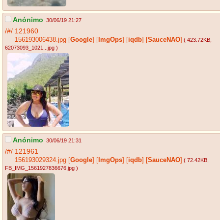
Anónimo
30/06/19 21:27
/#/
121960
156193006438.jpg
[
Google
]
[
ImgOps
]
[
iqdb
]
[
SauceNAO
]
( 423.72KB
,
62073093_1021...jpg
)
Anónimo
30/06/19 21:31
/#/
121961
156193029324.jpg
[
Google
]
[
ImgOps
]
[
iqdb
]
[
SauceNAO
]
( 72.42KB
,
FB_IMG_1561927836676.jpg
)