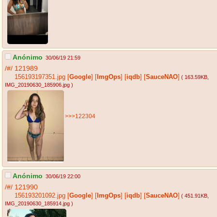
Anónimo
30/06/19 21:59
/#/
121989
156193197351.jpg
[
Google
]
[
ImgOps
]
[
iqdb
]
[
SauceNAO
]
( 163.59KB
,
IMG_20190630_185906.jpg
)
>>>122304
Anónimo
30/06/19 22:00
/#/
121990
156193201092.jpg
[
Google
]
[
ImgOps
]
[
iqdb
]
[
SauceNAO
]
( 451.91KB
,
IMG_20190630_185914.jpg
)