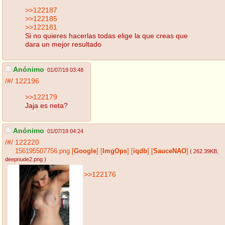
>>122187
>>122185
>>122181
Si no quieres hacerlas todas elige la que creas que
dara un mejor resultado
Anónimo
01/07/19 03:48
/#/
122196
>>122179
Jaja es neta?
Anónimo
01/07/19 04:24
/#/
122220
156195507756.png
[
Google
]
[
ImgOps
]
[
iqdb
]
[
SauceNAO
]
( 262.39KB
,
deepnude2.png
)
>>122176