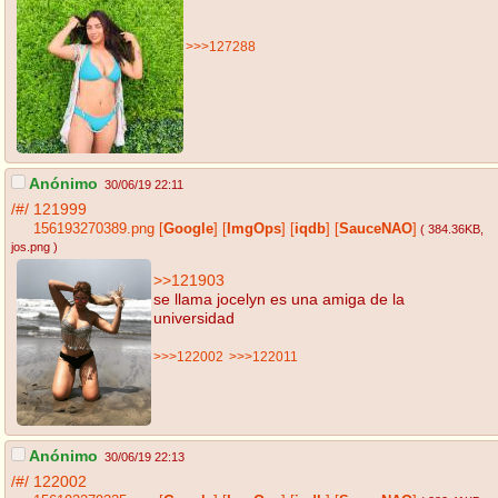
>>>127288
Anónimo
30/06/19 22:11
/#/
121999
156193270389.png
[
Google
]
[
ImgOps
]
[
iqdb
]
[
SauceNAO
]
( 384.36KB
,
jos.png
)
>>121903
se llama jocelyn es una amiga de la
universidad
>>>122002
>>>122011
Anónimo
30/06/19 22:13
/#/
122002