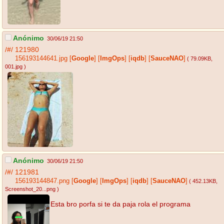
Anónimo
30/06/19 21:50
/#/
121980
156193144641.jpg
[
Google
]
[
ImgOps
]
[
iqdb
]
[
SauceNAO
]
( 79.09KB
,
001.jpg
)
Anónimo
30/06/19 21:50
/#/
121981
156193144847.png
[
Google
]
[
ImgOps
]
[
iqdb
]
[
SauceNAO
]
( 452.13KB
,
Screenshot_20...png
)
Esta bro porfa si te da paja rola el programa