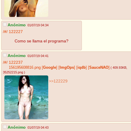
Anónimo
01/07/19 04:34
/#/
122227
Como se llama el programa?
Anónimo
01/07/19 04:41
/#/
122237
156195608816.png
[
Google
]
[
ImgOps
]
[
iqdb
]
[
SauceNAO
]
( 409.93KB
,
35252215.png
)
>>122229
Anónimo
01/07/19 04:43