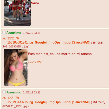
capa ...
Anónimo
01/07/19 03:15
/#/
122176
156195091241.jpg
[
Google
]
[
ImgOps
]
[
iqdb
]
[
SauceNAO
]
( 55.79KB
,
IMG_20190425_...jpg
)
Esta men plx, es una morra de mi rancho
>>>122220
Anónimo
01/07/19 03:21
/#/
122179
156195130715.jpg
[
Google
]
[
ImgOps
]
[
iqdb
]
[
SauceNAO
]
( 204.55KB
,
61270020_1320...jpg
)