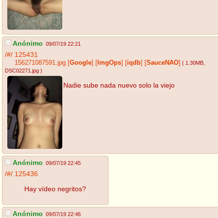
Anónimo
09/07/19 22:21
/#/
125431
156271087591.jpg
[
Google
]
[
ImgOps
]
[
iqdb
]
[
SauceNAO
]
( 1.30MB
,
DSC02271.jpg
)
Nadie sube nada nuevo solo la viejo
Anónimo
09/07/19 22:45
/#/
125436
Hay vídeo negritos?
Anónimo
09/07/19 22:46