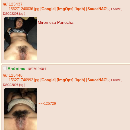
/#/
125437
156271240036.jpg
[
Google
]
[
ImgOps
]
[
iqdb
]
[
SauceNAO
]
( 1.58MB
,
DSC02395.jpg
)
Miren esa Panocha
Anónimo
10/07/19 00:11
/#/
125448
156271746992.jpg
[
Google
]
[
ImgOps
]
[
iqdb
]
[
SauceNAO
]
( 1.60MB
,
DSC02097.jpg
)
>>>125729