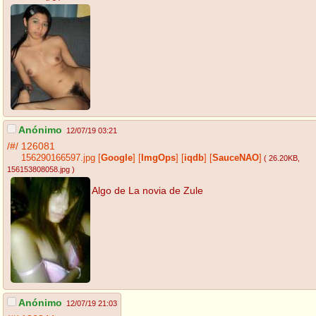
Anónimo
12/07/19 03:21
/#/
126081
156290166597.jpg
[
Google
]
[
ImgOps
]
[
iqdb
]
[
SauceNAO
]
( 26.20KB
,
156153808058.jpg
)
Algo de La novia de Zule
Anónimo
12/07/19 21:03