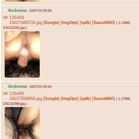
Anónimo
10/07/19 05:00
/#/
125493
156273480724.jpg
[
Google
]
[
ImgOps
]
[
iqdb
]
[
SauceNAO
]
( 1.13MB
,
DSC02282.jpg
)
Anónimo
10/07/19 05:04
/#/
125495
156273506856.jpg
[
Google
]
[
ImgOps
]
[
iqdb
]
[
SauceNAO
]
( 1.27MB
,
DSC02098.jpg
)