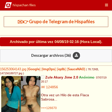
hispachan files
✉️👉 Grupo de Telegram de Hispafiles
Archivado por última vez
04/08/19 02:16
(Hora Local).
Descargar archivos (
36
)
156253064143.jpg
[
Google
]
[
ImgOps
]
[
iqdb
]
[
SauceNAO
]
( 78.72KB
,
147156189727.jpg
)
Zule Akary Jime 2.0
Anónimo
07/07/19
20:17
/#/
124856
Otra vez un Hilo de esta Flaca
Sabrosa...
>>>126670