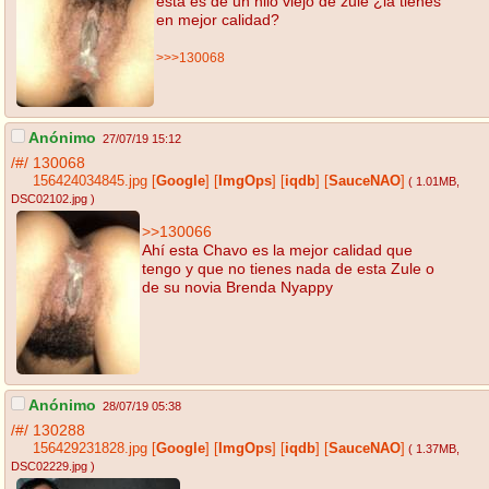
esta es de un hilo viejo de zule ¿la tienes
en mejor calidad?
>>>130068
Anónimo
27/07/19 15:12
/#/
130068
156424034845.jpg
[
Google
]
[
ImgOps
]
[
iqdb
]
[
SauceNAO
]
( 1.01MB
,
DSC02102.jpg
)
>>130066
Ahí esta Chavo es la mejor calidad que
tengo y que no tienes nada de esta Zule o
de su novia Brenda Nyappy
Anónimo
28/07/19 05:38
/#/
130288
156429231828.jpg
[
Google
]
[
ImgOps
]
[
iqdb
]
[
SauceNAO
]
( 1.37MB
,
DSC02229.jpg
)