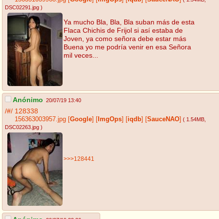
DSC02291.jpg
)
Ya mucho Bla, Bla, Bla suban más de esta
Flaca Chichis de Frijol si así estaba de
Joven, ya como señora debe estar más
Buena yo me podría venir en esa Señora
mil veces...
Anónimo
20/07/19 13:40
/#/
128338
156363003957.jpg
[
Google
]
[
ImgOps
]
[
iqdb
]
[
SauceNAO
]
( 1.54MB
,
DSC02263.jpg
)
>>>128441