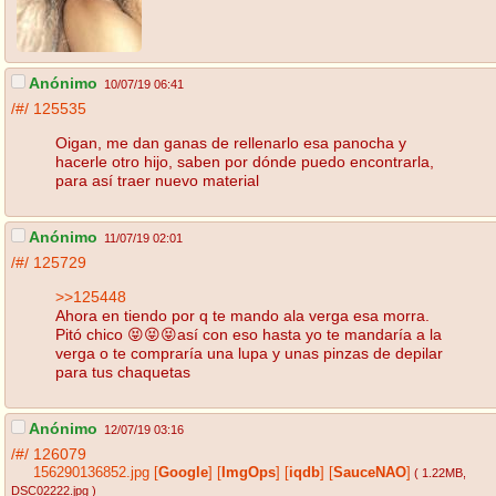
Anónimo
10/07/19 06:41
/#/
125535
Oigan, me dan ganas de rellenarlo esa panocha y
hacerle otro hijo, saben por dónde puedo encontrarla,
para así traer nuevo material
Anónimo
11/07/19 02:01
/#/
125729
>>125448
Ahora en tiendo por q te mando ala verga esa morra.
Pitó chico 😝😝😝así con eso hasta yo te mandaría a la
verga o te compraría una lupa y unas pinzas de depilar
para tus chaquetas
Anónimo
12/07/19 03:16
/#/
126079
156290136852.jpg
[
Google
]
[
ImgOps
]
[
iqdb
]
[
SauceNAO
]
( 1.22MB
,
DSC02222.jpg
)