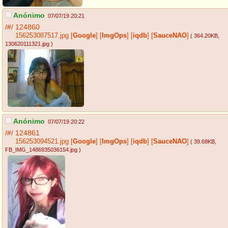
Anónimo
07/07/19 20:21
/#/
124860
156253087517.jpg
[
Google
]
[
ImgOps
]
[
iqdb
]
[
SauceNAO
]
( 364.20KB
,
130620111321.jpg
)
Anónimo
07/07/19 20:22
/#/
124861
156253094521.jpg
[
Google
]
[
ImgOps
]
[
iqdb
]
[
SauceNAO
]
( 39.68KB
,
FB_IMG_1486935036154.jpg
)