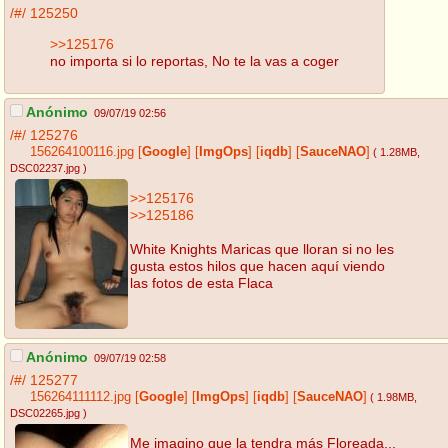
/#/
125250
>>125176
no importa si lo reportas, No te la vas a coger
Anónimo
09/07/19 02:56
/#/
125276
156264100116.jpg
[
Google
]
[
ImgOps
]
[
iqdb
]
[
SauceNAO
]
( 1.28MB
,
DSC02237.jpg
)
>>125176
>>125186
White Knights Maricas que lloran si no les
gusta estos hilos que hacen aquí viendo
las fotos de esta Flaca
Anónimo
09/07/19 02:58
/#/
125277
156264111112.jpg
[
Google
]
[
ImgOps
]
[
iqdb
]
[
SauceNAO
]
( 1.98MB
,
DSC02265.jpg
)
Me imagino que la tendra más Floreada...