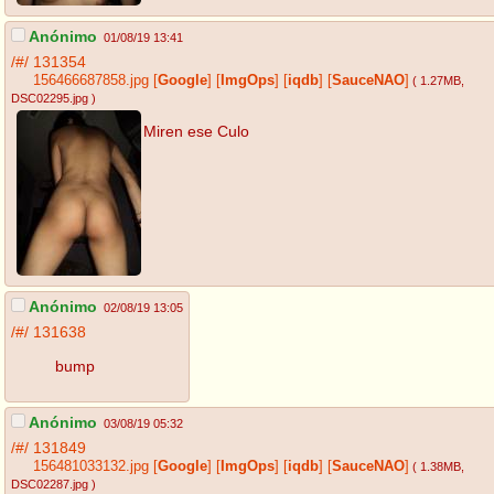
Anónimo
01/08/19 13:41
/#/
131354
156466687858.jpg
[
Google
]
[
ImgOps
]
[
iqdb
]
[
SauceNAO
]
( 1.27MB
,
DSC02295.jpg
)
Miren ese Culo
Anónimo
02/08/19 13:05
/#/
131638
bump
Anónimo
03/08/19 05:32
/#/
131849
156481033132.jpg
[
Google
]
[
ImgOps
]
[
iqdb
]
[
SauceNAO
]
( 1.38MB
,
DSC02287.jpg
)