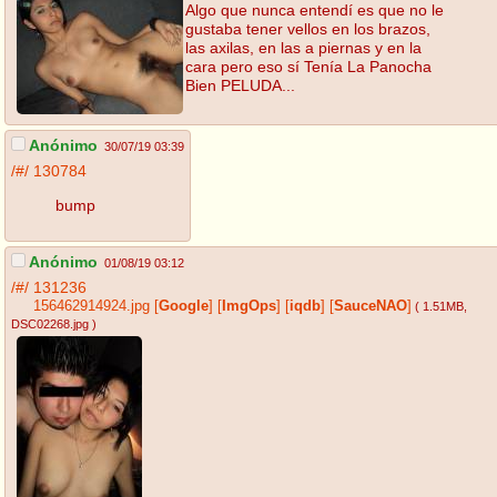
Algo que nunca entendí es que no le
gustaba tener vellos en los brazos,
las axilas, en las a piernas y en la
cara pero eso sí Tenía La Panocha
Bien PELUDA...
Anónimo
30/07/19 03:39
/#/
130784
bump
Anónimo
01/08/19 03:12
/#/
131236
156462914924.jpg
[
Google
]
[
ImgOps
]
[
iqdb
]
[
SauceNAO
]
( 1.51MB
,
DSC02268.jpg
)