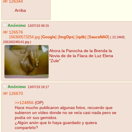
/#/
126344
Arriba
Anónimo
13/07/19 08:15
/#/
126576
156300573254.jpg
[
Google
]
[
ImgOps
]
[
iqdb
]
[
SauceNAO
]
( 22.34KB
,
156160248141.jpg
)
Ahora la Panocha de la Brenda la
Novia de de la Flaca de Luz Elena
"Zule"
Anónimo
13/07/19 18:17
/#/
126670
>>124856
(OP)
Hace mucho publicaron algunas fotos, recuerdo que
subieron un vídeo donde no se veía casi nada pero se
podía oír sus gemidos.
¿Algún anón que lo haya guardado y quiera
compartirlo?