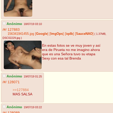
Anónimo
18/07/19 03:10
/#/
127883
156341941455.jpg
[
Google
]
[
ImgOps
]
[
iqdb
]
[
SauceNAO
]
( 1.37MB
,
DSC02229.jpg
)
En estas fotos se ve muy joven y así
era de Pirueta no me imagino ahora
que es una Señora tuvo su etapa
Sexy con esa tal Brenda
Anónimo
19/07/19 01:25
/#/
128071
>>127884
MAS SALSA
Anónimo
19/07/19 03:22
/#/
128089