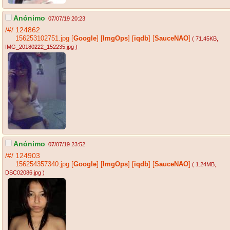
Anónimo
07/07/19 20:23
/#/
124862
156253102751.jpg
[
Google
]
[
ImgOps
]
[
iqdb
]
[
SauceNAO
]
( 71.45KB
,
IMG_20180222_152235.jpg
)
Anónimo
07/07/19 23:52
/#/
124903
156254357340.jpg
[
Google
]
[
ImgOps
]
[
iqdb
]
[
SauceNAO
]
( 1.24MB
,
DSC02086.jpg
)