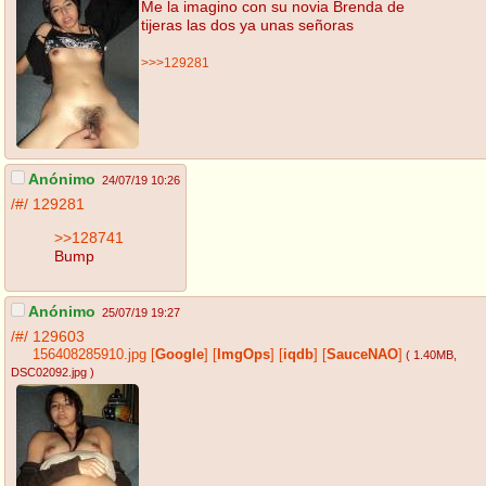
Me la imagino con su novia Brenda de
tijeras las dos ya unas señoras
>>>129281
Anónimo
24/07/19 10:26
/#/
129281
>>128741
Bump
Anónimo
25/07/19 19:27
/#/
129603
156408285910.jpg
[
Google
]
[
ImgOps
]
[
iqdb
]
[
SauceNAO
]
( 1.40MB
,
DSC02092.jpg
)