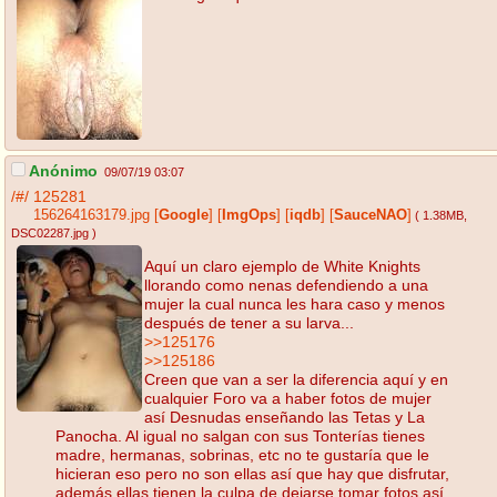
Anónimo
09/07/19 03:07
/#/
125281
156264163179.jpg
[
Google
]
[
ImgOps
]
[
iqdb
]
[
SauceNAO
]
( 1.38MB
,
DSC02287.jpg
)
Aquí un claro ejemplo de White Knights
llorando como nenas defendiendo a una
mujer la cual nunca les hara caso y menos
después de tener a su larva...
>>125176
>>125186
Creen que van a ser la diferencia aquí y en
cualquier Foro va a haber fotos de mujer
así Desnudas enseñando las Tetas y La
Panocha. Al igual no salgan con sus Tonterías tienes
madre, hermanas, sobrinas, etc no te gustaría que le
hicieran eso pero no son ellas así que hay que disfrutar,
además ellas tienen la culpa de dejarse tomar fotos así