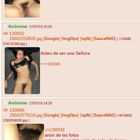
Anónimo
27/07/19 10:26
/#/
130032
156422319526.jpg
[
Google
]
[
ImgOps
]
[
iqdb
]
[
SauceNAO
]
( 1.59MB
,
DSC02390.jpg
)
Antes de ser una Señora
>>>130066
Anónimo
27/07/19 14:29
/#/
130066
156423776118.jpg
[
Google
]
[
ImgOps
]
[
iqdb
]
[
SauceNAO
]
( 48.06KB
,
2389358935.jpg
)
>>130032
anon de las fotos