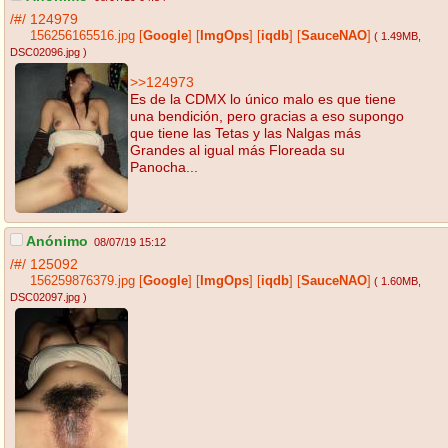
/#/
124979
156256165516.jpg
[
Google
]
[
ImgOps
]
[
iqdb
]
[
SauceNAO
]
( 1.49MB
,
DSC02096.jpg
)
>>124973
Es de la CDMX lo único malo es que tiene
una bendición, pero gracias a eso supongo
que tiene las Tetas y las Nalgas más
Grandes al igual más Floreada su
Panocha...
Anónimo
08/07/19 15:12
/#/
125092
156259876379.jpg
[
Google
]
[
ImgOps
]
[
iqdb
]
[
SauceNAO
]
( 1.60MB
,
DSC02097.jpg
)