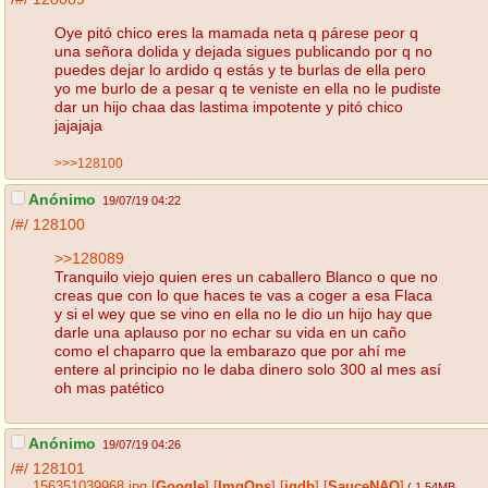
Oye pitó chico eres la mamada neta q párese peor q
una señora dolida y dejada sigues publicando por q no
puedes dejar lo ardido q estás y te burlas de ella pero
yo me burlo de a pesar q te veniste en ella no le pudiste
dar un hijo chaa das lastima impotente y pitó chico
jajajaja
>>>128100
Anónimo
19/07/19 04:22
/#/
128100
>>128089
Tranquilo viejo quien eres un caballero Blanco o que no
creas que con lo que haces te vas a coger a esa Flaca
y si el wey que se vino en ella no le dio un hijo hay que
darle una aplauso por no echar su vida en un caño
como el chaparro que la embarazo que por ahí me
entere al principio no le daba dinero solo 300 al mes así
oh mas patético
Anónimo
19/07/19 04:26
/#/
128101
156351039968.jpg
[
Google
]
[
ImgOps
]
[
iqdb
]
[
SauceNAO
]
( 1.54MB
,