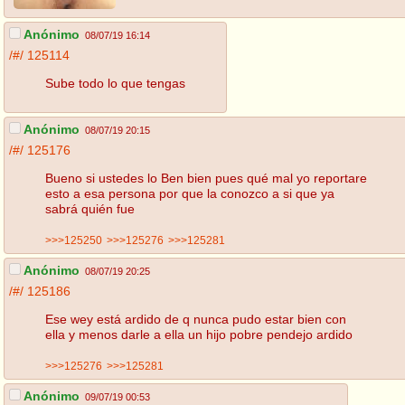
Anónimo
08/07/19 16:14
/#/
125114
Sube todo lo que tengas
Anónimo
08/07/19 20:15
/#/
125176
Bueno si ustedes lo Ben bien pues qué mal yo reportare
esto a esa persona por que la conozco a si que ya
sabrá quién fue
>>>125250
>>>125276
>>>125281
Anónimo
08/07/19 20:25
/#/
125186
Ese wey está ardido de q nunca pudo estar bien con
ella y menos darle a ella un hijo pobre pendejo ardido
>>>125276
>>>125281
Anónimo
09/07/19 00:53