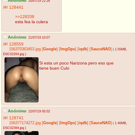
Anónimo
20/07/19 22:26
/#/
128441
>>128338
esta fea la culera
Anónimo
21/07/19 10:07
/#/
128559
156370363453.jpg
[
Google
]
[
ImgOps
]
[
iqdb
]
[
SauceNAO
]
( 1.55MB
,
DSC02264.jpg
)
Si esta un poco Narizona pero eso que
tiene buen Culo
Anónimo
22/07/19 05:02
/#/
128741
156377174272.jpg
[
Google
]
[
ImgOps
]
[
iqdb
]
[
SauceNAO
]
( 1.46MB
,
DSC02394.jpg
)