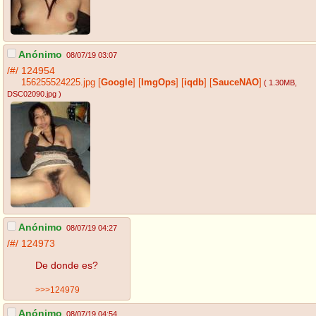
Anónimo
08/07/19 03:07
/#/
124954
156255524225.jpg
[
Google
]
[
ImgOps
]
[
iqdb
]
[
SauceNAO
]
( 1.30MB
,
DSC02090.jpg
)
Anónimo
08/07/19 04:27
/#/
124973
De donde es?
>>>124979
Anónimo
08/07/19 04:54