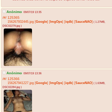
Anónimo
09/07/19 13:35
/#/
125365
156267932445.jpg
[
Google
]
[
ImgOps
]
[
iqdb
]
[
SauceNAO
]
( 1.27MB
,
DSC02279.jpg
)
Anónimo
09/07/19 13:36
/#/
125366
156267941227.jpg
[
Google
]
[
ImgOps
]
[
iqdb
]
[
SauceNAO
]
( 1.63MB
,
DSC02284.jpg
)