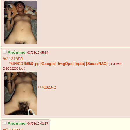
Anónimo
03/08/19 05:34
/#/
131850
156481045956.jpg
[
Google
]
[
ImgOps
]
[
iqdb
]
[
SauceNAO
]
( 1.39MB
,
DSC02288.jpg
)
>>>132042
Anónimo
04/08/19 01:57
/#/
132042