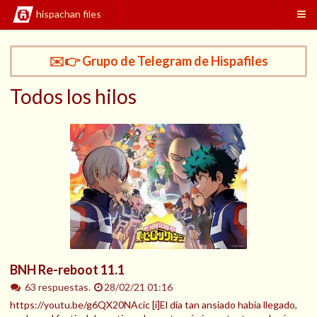
hispachan files
✉️👉 Grupo de Telegram de Hispafiles
Todos los hilos
BNH Re-reboot 11.1
63 respuestas.
28/02/21 01:16
https://youtu.be/g6QX20NAcic [i]El día tan ansiado había llegado,