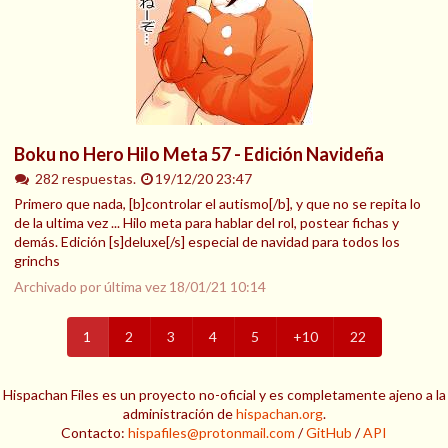
Boku no Hero Hilo Meta 57 - Edición Navideña
282 respuestas.
19/12/20 23:47
Primero que nada, [b]controlar el autismo[/b], y que no se repita lo
de la ultima vez ... Hilo meta para hablar del rol, postear fichas y
demás. Edición [s]deluxe[/s] especial de navidad para todos los
grinchs
Archivado por última vez
18/01/21 10:14
1
2
3
4
5
+10
22
Hispachan Files es un proyecto no-oficial y es completamente ajeno a la
administración de
hispachan.org
.
Contacto:
hispafiles@protonmail.com
/
GitHub
/
API