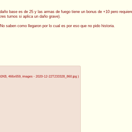
 daño base es de 25 y las armas de fuego tiene un bonus de +10 pero requiere
res turnos si aplica un daño grave).
. No saben como llegaron por lo cual es por eso que no pido historia.
92KB
, 466x659
, images - 2020-12-22T233328_860.jpg
)