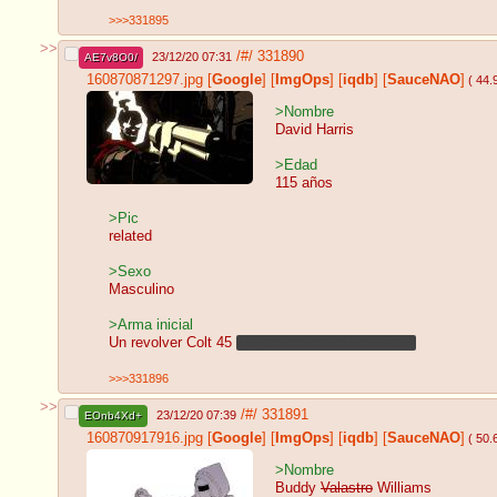
>>>331895
>>
/#/
331890
23/12/20 07:31
AE7v8O0/
160870871297.jpg
[
Google
]
[
ImgOps
]
[
iqdb
]
[
SauceNAO
]
( 44.
>Nombre
David Harris
>Edad
115 años
>Pic
related
>Sexo
Masculino
>Arma inicial
Un revolver Colt 45
¿Aparezco con o sin balas?
>>>331896
>>
/#/
331891
23/12/20 07:39
EOnb4Xd+
160870917916.jpg
[
Google
]
[
ImgOps
]
[
iqdb
]
[
SauceNAO
]
( 50.
>Nombre
Buddy
Valastro
Williams