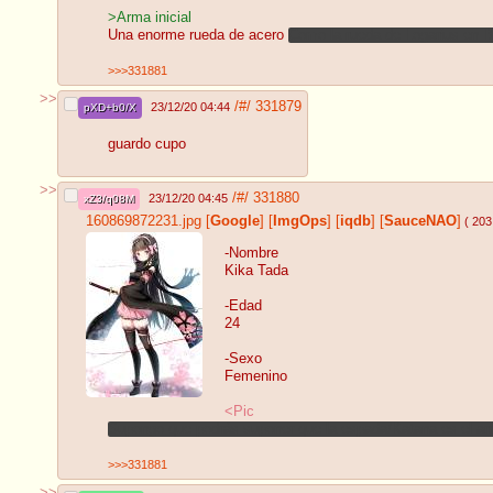
>Arma inicial
Una enorme rueda de acero
Como la rueda de Logarius en 
>>>331881
>>
/#/
331879
23/12/20 04:44
pXD+b0/X
guardo cupo
>>
/#/
331880
23/12/20 04:45
xZ3/q08M
160869872231.jpg
[
Google
]
[
ImgOps
]
[
iqdb
]
[
SauceNAO
]
( 203
-Nombre
Kika Tada
-Edad
24
-Sexo
Femenino
<Pic
Supongo que podrás suponer que la espada/Katana es el arm
>>>331881