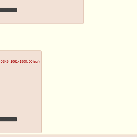
Bloodborne
.05KB
, 1061x1500
, 00.jpg
)
a inicial.