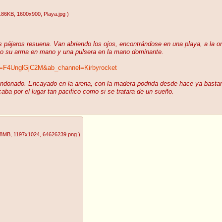
.86KB
, 1600x900
, Playa.jpg
)
os pájaros resuena. Van abriendo los ojos, encontrándose en una playa, a la o
uno su arma en mano y una pulsera en la mano dominante.
v=F4UnglGjC2M&ab_channel=Kirbyrocket
bandonado. Encayado en la arena, con la madera podrida desde hace ya bastant
caba por el lugar tan pacifico como si se tratara de un sueño.
98MB
, 1197x1024
, 64626239.png
)