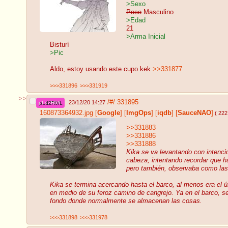
>Sexo
Poco
Masculino
>Edad
21
>Arma Inicial
Bisturí
>Pic
Aldo, estoy usando este cupo kek
>>331877
>>>331896
>>>331919
>>
/#/
331895
23/12/20 14:27
pLdZR0/L
160873364932.jpg
[
Google
]
[
ImgOps
]
[
iqdb
]
[
SauceNAO
]
( 222
>>331883
>>331886
>>331888
Kika se va levantando con intenci
cabeza, intentando recordar que h
pero también, observaba como las 
Kika se termina acercando hasta el barco, al menos era el ú
en medio de su feroz camino de cangrejo. Ya en el barco, se 
fondo donde normalmente se almacenan las cosas.
>>>331898
>>>331978