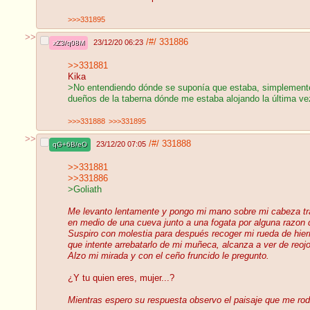
>>>331895
>>
/#/
331886
23/12/20 06:23
xZ3/q08M
>>331881
Kika
>No entendiendo dónde se suponía que estaba, simplemente 
dueños de la taberna dónde me estaba alojando la última ve
>>>331888
>>>331895
>>
/#/
331888
23/12/20 07:05
qG+6B/eO
>>331881
>>331886
>Goliath
Me levanto lentamente y pongo mi mano sobre mi cabeza trata
en medio de una cueva junto a una fogata por alguna razon
Suspiro con molestia para después recoger mi rueda de hie
que intente arrebatarlo de mi muñeca, alcanza a ver de reojo
Alzo mi mirada y con el ceño fruncido le pregunto.
¿Y tu quien eres, mujer...?
Mientras espero su respuesta observo el paisaje que me rod