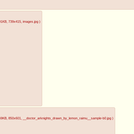
91KB
, 739x415
, images.jpg
)
69KB
, 850x601
, __doctor_arknights_drawn_by_lemon_raimu__sample-b0.jpg
)