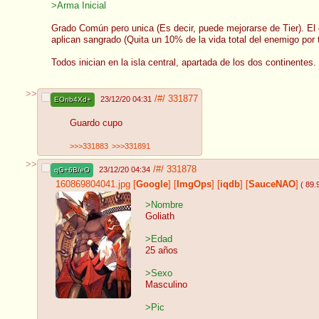
>Arma Inicial
Grado Común pero unica (Es decir, puede mejorarse de Tier). El
aplican sangrado (Quita un 10% de la vida total del enemigo por t
Todos inician en la isla central, apartada de los dos continentes
>>
/#/
331877
23/12/20 04:31
EOnb4Xd+
Guardo cupo
>>>331883
>>>331891
>>
/#/
331878
23/12/20 04:34
qG+6B/eO
160869804041.jpg
[
Google
]
[
ImgOps
]
[
iqdb
]
[
SauceNAO
]
( 89.
>Nombre
Goliath
>Edad
25 años
>Sexo
Masculino
>Pic