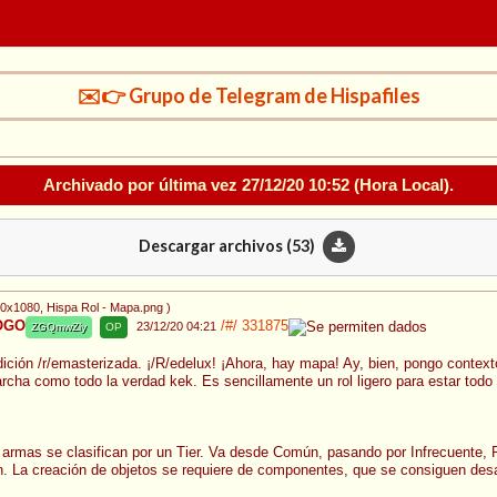
✉️👉 Grupo de Telegram de Hispafiles
Archivado por última vez
27/12/20 10:52
(Hora Local).
Descargar archivos (
53
)
60x1080
, Hispa Rol - Mapa.png
)
LOGO
/#/
331875
23/12/20 04:21
ZGQmwZly
OP
ición /r/emasterizada. ¡/R/edelux! ¡Ahora, hay mapa! Ay, bien, pongo contexto.
archa como todo la verdad kek. Es sencillamente un rol ligero para estar todo 
 armas se clasifican por un Tier. Va desde Común, pasando por Infrecuente, 
n. La creación de objetos se requiere de componentes, que se consiguen des