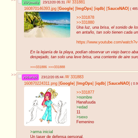
>>
/#/
331881
23/12/20 05:31
ZGQmwZly
160870146393.jpg
[
Google
]
[
ImgOps
]
[
iqdb
]
[
SauceNAO
]
( 485
>>331878
>>331880
Una luz, una brisa, el sonido de l
en antaño, tan solo tienen cada 
https://www.youtube.com/watch?
En la lejanía de la playa, podían observar un viejo barco a
despejado, tan solo una leve brisa, una corriente de aire sur
>>>331886
>>>331888
>>
/#/
331883
23/12/20 05:44
e36wAly3
160870224311.png
[
Google
]
[
ImgOps
]
[
iqdb
]
[
SauceNAO
]
( 0.
>>331877
>nombre
Hanafuuda
>edad
11
>sexo
Femenino
>arma inicial
Un taser de defensa personal.