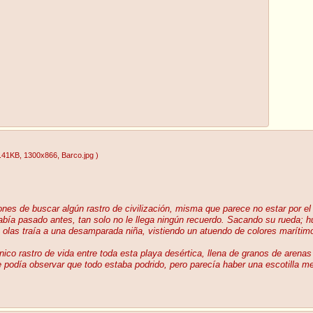
.41KB
, 1300x866
, Barco.jpg
)
ones de buscar algún rastro de civilización, misma que parece no estar por el
abía pasado antes, tan solo no le llega ningún recuerdo. Sacando su rueda; hu
olas traía a una desamparada niña, vistiendo un atuendo de colores marítim
nico rastro de vida entre toda esta playa desértica, llena de granos de arena
podía observar que todo estaba podrido, pero parecía haber una escotilla metá