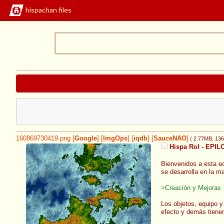
hispachan files
160869730419.png
[
Google
]
[
ImgOps
]
[
iqdb
]
[
SauceNAO
]
( 2.77MB
, 13
Hispa Rol - EPI
Bienvenidos a esta ed
se desarrolla en la m
>Creación y Mejoras
Los objetos, equipo y
efecto y demás tiene