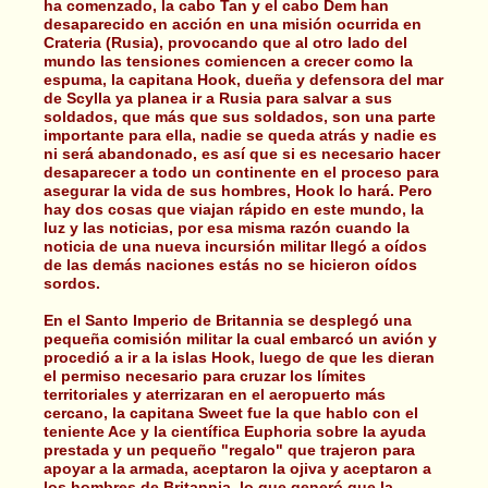
ha comenzado, la cabo Tan y el cabo Dem han
desaparecido en acción en una misión ocurrida en
Crateria (Rusia), provocando que al otro lado del
mundo las tensiones comiencen a crecer como la
espuma, la capitana Hook, dueña y defensora del mar
de Scylla ya planea ir a Rusia para salvar a sus
soldados, que más que sus soldados, son una parte
importante para ella, nadie se queda atrás y nadie es
ni será abandonado, es así que si es necesario hacer
desaparecer a todo un continente en el proceso para
asegurar la vida de sus hombres, Hook lo hará. Pero
hay dos cosas que viajan rápido en este mundo, la
luz y las noticias, por esa misma razón cuando la
noticia de una nueva incursión militar llegó a oídos
de las demás naciones estás no se hicieron oídos
sordos.
En el Santo Imperio de Britannia se desplegó una
pequeña comisión militar la cual embarcó un avión y
procedió a ir a la islas Hook, luego de que les dieran
el permiso necesario para cruzar los límites
territoriales y aterrizaran en el aeropuerto más
cercano, la capitana Sweet fue la que hablo con el
teniente Ace y la científica Euphoria sobre la ayuda
prestada y un pequeño "regalo" que trajeron para
apoyar a la armada, aceptaron la ojiva y aceptaron a
los hombres de Britannia, lo que generó que la