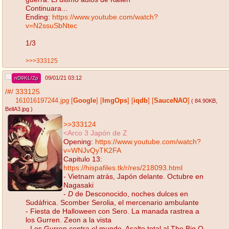
Continuara...
Ending:
https://www.youtube.com/watch?
v=N2ssuSbNtec
1/3
>>>333125
09/01/21 03:12
nD9KL/Zp
/#/
333125
161016197244.jpg
[
Google
]
[
ImgOps
]
[
iqdb
]
[
SauceNAO
]
( 84.90KB
,
BellA3.jpg
)
>>333124
<Arco 3 Japón de Z
Opening:
https://www.youtube.com/watch?
v=WNJvQyTK2FA
Capitulo 13:
https://hispafiles.tk/r/res/218093.html
- Vietnam atrás, Japón delante. Octubre en
Nagasaki
-
D
de Desconocido, noches dulces en
Sudáfrica. Scomber Serolia, el mercenario ambulante
- Fiesta de Halloween con Sero. La manada rastrea a
los Gurren. Zeon a la vista
- Los Gurren contra el mundo. Asalto total al The Big O.