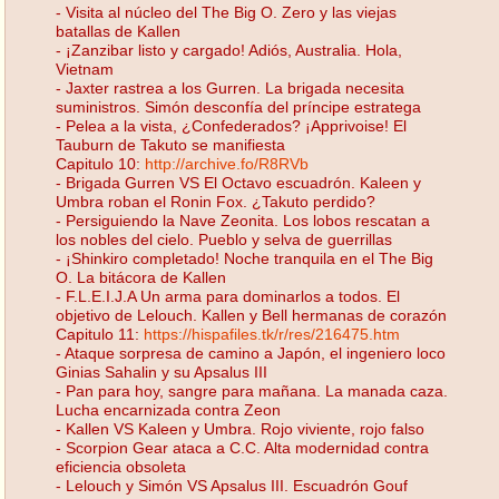
- Visita al núcleo del The Big O. Zero y las viejas
batallas de Kallen
- ¡Zanzibar listo y cargado! Adiós, Australia. Hola,
Vietnam
- Jaxter rastrea a los Gurren. La brigada necesita
suministros. Simón desconfía del príncipe estratega
- Pelea a la vista, ¿Confederados? ¡Apprivoise! El
Tauburn de Takuto se manifiesta
Capitulo 10:
http://archive.fo/R8RVb
- Brigada Gurren VS El Octavo escuadrón. Kaleen y
Umbra roban el Ronin Fox. ¿Takuto perdido?
- Persiguiendo la Nave Zeonita. Los lobos rescatan a
los nobles del cielo. Pueblo y selva de guerrillas
- ¡Shinkiro completado! Noche tranquila en el The Big
O. La bitácora de Kallen
- F.L.E.I.J.A Un arma para dominarlos a todos. El
objetivo de Lelouch. Kallen y Bell hermanas de corazón
Capitulo 11:
https://hispafiles.tk/r/res/216475.htm
- Ataque sorpresa de camino a Japón, el ingeniero loco
Ginias Sahalin y su Apsalus III
- Pan para hoy, sangre para mañana. La manada caza.
Lucha encarnizada contra Zeon
- Kallen VS Kaleen y Umbra. Rojo viviente, rojo falso
- Scorpion Gear ataca a C.C. Alta modernidad contra
eficiencia obsoleta
- Lelouch y Simón VS Apsalus III. Escuadrón Gouf