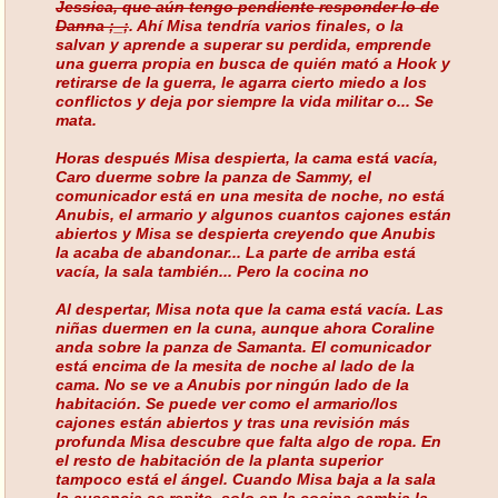
Jessica, que aún tengo pendiente responder lo de
Danna ;_;
. Ahí Misa tendría varios finales, o la
salvan y aprende a superar su perdida, emprende
una guerra propia en busca de quién mató a Hook y
retirarse de la guerra, le agarra cierto miedo a los
conflictos y deja por siempre la vida militar o... Se
mata.
Horas después Misa despierta, la cama está vacía,
Caro duerme sobre la panza de Sammy, el
comunicador está en una mesita de noche, no está
Anubis, el armario y algunos cuantos cajones están
abiertos y Misa se despierta creyendo que Anubis
la acaba de abandonar... La parte de arriba está
vacía, la sala también... Pero la cocina no
Al despertar, Misa nota que la cama está vacía. Las
niñas duermen en la cuna, aunque ahora Coraline
anda sobre la panza de Samanta. El comunicador
está encima de la mesita de noche al lado de la
cama. No se ve a Anubis por ningún lado de la
habitación. Se puede ver como el armario/los
cajones están abiertos y tras una revisión más
profunda Misa descubre que falta algo de ropa. En
el resto de habitación de la planta superior
tampoco está el ángel. Cuando Misa baja a la sala
la ausencia se repite, solo en la cocina cambia la