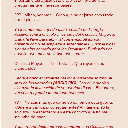
importante esta justo este dia, a esta hora del dia,
precisamente en nuestra base?
??? : Mhhh, veamos... Creo que se dejaron esto tirado
por algún sitio.
Y lanzando una caja de plata, sellada de Energía
Positiva contra el suelo a los pies del Ocultista Mayor, le
tiraba la llave para abrir tal contenido. Al abrirla,
observa como se empieza a extender el EN por el lugar,
siendo algo comodo para los Ocultistas. Pudiendo ver
aquello que tanto ansiaban años atras.
Ocultista Mayor : ... No.. Esto... ¿Qué rayos estas
planeando?
Decía atonito el Ocultista Mayor al observar el libro, el
libro de las verdades
(
ABRIR PIC
). Con el, lograrían
alcanzar la invocación de su querida diosa... El hombre,
tan solo responde de un tono burlesco.
??? : No sois mas que carne de cañón en esta guerra.
¿Queréis participar correctamente? Ahí tienen. Yo tan
solo soy un espectador en este conflicto que no me
incumbe de nada...
Y así, retirándose entre las sombras. Los Ocultistas se