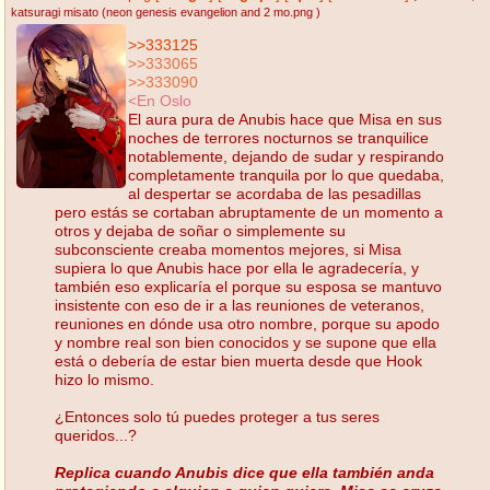
katsuragi misato (neon genesis evangelion and 2 mo.png
)
>>333125
>>333065
>>333090
<En Oslo
El aura pura de Anubis hace que Misa en sus
noches de terrores nocturnos se tranquilice
notablemente, dejando de sudar y respirando
completamente tranquila por lo que quedaba,
al despertar se acordaba de las pesadillas
pero estás se cortaban abruptamente de un momento a
otros y dejaba de soñar o simplemente su
subconsciente creaba momentos mejores, si Misa
supiera lo que Anubis hace por ella le agradecería, y
también eso explicaría el porque su esposa se mantuvo
insistente con eso de ir a las reuniones de veteranos,
reuniones en dónde usa otro nombre, porque su apodo
y nombre real son bien conocidos y se supone que ella
está o debería de estar bien muerta desde que Hook
hizo lo mismo.
¿Entonces solo tú puedes proteger a tus seres
queridos...?
Replica cuando Anubis dice que ella también anda