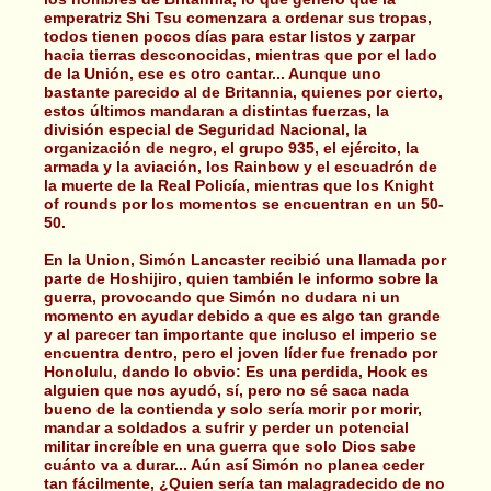
emperatriz Shi Tsu comenzara a ordenar sus tropas,
todos tienen pocos días para estar listos y zarpar
hacia tierras desconocidas, mientras que por el lado
de la Unión, ese es otro cantar... Aunque uno
bastante parecido al de Britannia, quienes por cierto,
estos últimos mandaran a distintas fuerzas, la
división especial de Seguridad Nacional, la
organización de negro, el grupo 935, el ejército, la
armada y la aviación, los Rainbow y el escuadrón de
la muerte de la Real Policía, mientras que los Knight
of rounds por los momentos se encuentran en un 50-
50.
En la Union, Simón Lancaster recibió una llamada por
parte de Hoshijiro, quien también le informo sobre la
guerra, provocando que Simón no dudara ni un
momento en ayudar debido a que es algo tan grande
y al parecer tan importante que incluso el imperio se
encuentra dentro, pero el joven líder fue frenado por
Honolulu, dando lo obvio: Es una perdida, Hook es
alguien que nos ayudó, sí, pero no sé saca nada
bueno de la contienda y solo sería morir por morir,
mandar a soldados a sufrir y perder un potencial
militar increíble en una guerra que solo Dios sabe
cuánto va a durar... Aún así Simón no planea ceder
tan fácilmente, ¿Quien sería tan malagradecido de no