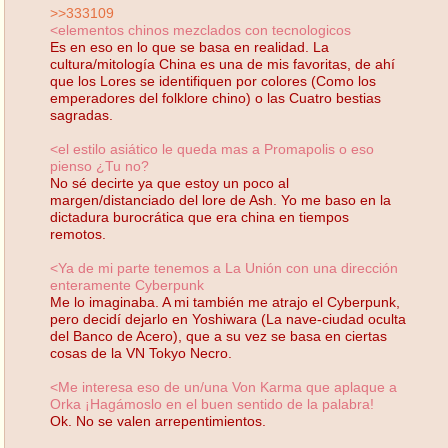
>>333109
<elementos chinos mezclados con tecnologicos
Es en eso en lo que se basa en realidad. La
cultura/mitología China es una de mis favoritas, de ahí
que los Lores se identifiquen por colores (Como los
emperadores del folklore chino) o las Cuatro bestias
sagradas.
<el estilo asiático le queda mas a Promapolis o eso
pienso ¿Tu no?
No sé decirte ya que estoy un poco al
margen/distanciado del lore de Ash. Yo me baso en la
dictadura burocrática que era china en tiempos
remotos.
<Ya de mi parte tenemos a La Unión con una dirección
enteramente Cyberpunk
Me lo imaginaba. A mi también me atrajo el Cyberpunk,
pero decidí dejarlo en Yoshiwara (La nave-ciudad oculta
del Banco de Acero), que a su vez se basa en ciertas
cosas de la VN Tokyo Necro.
<Me interesa eso de un/una Von Karma que aplaque a
Orka ¡Hagámoslo en el buen sentido de la palabra!
Ok. No se valen arrepentimientos.