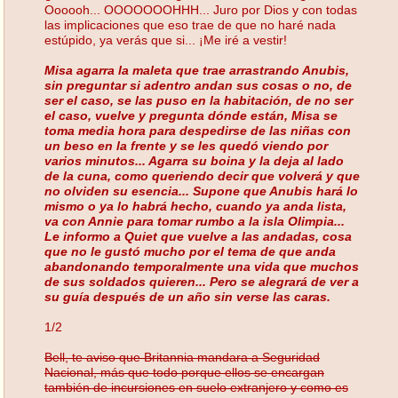
Oooooh... OOOOOOOHHH... Juro por Dios y con todas
las implicaciones que eso trae de que no haré nada
estúpido, ya verás que si... ¡Me iré a vestir!
Misa agarra la maleta que trae arrastrando Anubis,
sin preguntar si adentro andan sus cosas o no, de
ser el caso, se las puso en la habitación, de no ser
el caso, vuelve y pregunta dónde están, Misa se
toma media hora para despedirse de las niñas con
un beso en la frente y se les quedó viendo por
varios minutos... Agarra su boina y la deja al lado
de la cuna, como queriendo decir que volverá y que
no olviden su esencia... Supone que Anubis hará lo
mismo o ya lo habrá hecho, cuando ya anda lista,
va con Annie para tomar rumbo a la isla Olimpia...
Le informo a Quiet que vuelve a las andadas, cosa
que no le gustó mucho por el tema de que anda
abandonando temporalmente una vida que muchos
de sus soldados quieren... Pero se alegrará de ver a
su guía después de un año sin verse las caras.
1/2
Bell, te aviso que Britannia mandara a Seguridad
Nacional, más que todo porque ellos se encargan
también de incursiones en suelo extranjero y como es