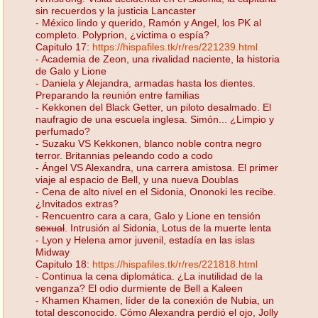
sin recuerdos y la justicia Lancaster
- México lindo y querido, Ramón y Angel, los PK al
completo. Polyprion, ¿victima o espía?
Capitulo 17:
https://hispafiles.tk/r/res/221239.html
- Academia de Zeon, una rivalidad naciente, la historia
de Galo y Lione
- Daniela y Alejandra, armadas hasta los dientes.
Preparando la reunión entre familias
- Kekkonen del Black Getter, un piloto desalmado. El
naufragio de una escuela inglesa. Simón... ¿Limpio y
perfumado?
- Suzaku VS Kekkonen, blanco noble contra negro
terror. Britannias peleando codo a codo
- Ángel VS Alexandra, una carrera amistosa. El primer
viaje al espacio de Bell, y una nueva Doublas
- Cena de alto nivel en el Sidonia, Ononoki les recibe.
¿Invitados extras?
- Rencuentro cara a cara, Galo y Lione en tensión
sexual
. Intrusión al Sidonia, Lotus de la muerte lenta
- Lyon y Helena amor juvenil, estadía en las islas
Midway
Capitulo 18:
https://hispafiles.tk/r/res/221818.html
- Continua la cena diplomática. ¿La inutilidad de la
venganza? El odio durmiente de Bell a Kaleen
- Khamen Khamen, líder de la conexión de Nubia, un
total desconocido. Cómo Alexandra perdió el ojo, Jolly