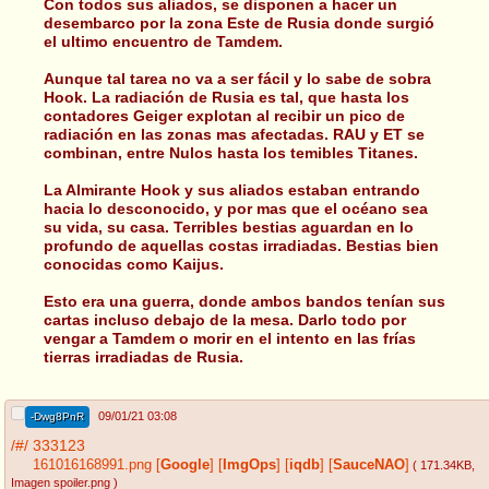
Con todos sus aliados, se disponen a hacer un
desembarco por la zona Este de Rusia donde surgió
el ultimo encuentro de Tamdem.
Aunque tal tarea no va a ser fácil y lo sabe de sobra
Hook. La radiación de Rusia es tal, que hasta los
contadores Geiger explotan al recibir un pico de
radiación en las zonas mas afectadas. RAU y ET se
combinan, entre Nulos hasta los temibles Titanes.
La Almirante Hook y sus aliados estaban entrando
hacia lo desconocido, y por mas que el océano sea
su vida, su casa. Terribles bestias aguardan en lo
profundo de aquellas costas irradiadas. Bestias bien
conocidas como Kaijus.
Esto era una guerra, donde ambos bandos tenían sus
cartas incluso debajo de la mesa. Darlo todo por
vengar a Tamdem o morir en el intento en las frías
tierras irradiadas de Rusia.
09/01/21 03:08
-Dwg8PnR
/#/
333123
161016168991.png
[
Google
]
[
ImgOps
]
[
iqdb
]
[
SauceNAO
]
( 171.34KB
,
Imagen spoiler.png
)