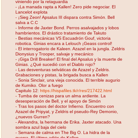
viniendo por la retaguardia
- ¡La manada rapta a Kallen! Zero pide negociar. El
Lancelot explota
- ¡Sieg Zeon! Apsalus III dispara contra Simón. Bell
salva a C.C
- Informe de Jaxter Bond. Perros asalvajados y lobos
hambrientos. El drástico tratamiento de Takuto
- Bestias mecánicas VS Escuadrón Gouf, victoria
robotica. Ginias encara a Lelouch ¡Geass control!
- El interrogatorio de Kaleen. Azazel en la jungla. Zeldris
Dionysius y Trooper, salvaje y mecánico
- ¡Giga Drill Breaker! El final del Apsalus y la muerte de
Ginias. ¿Qué sucedió con el Diablo rojo?
- Las desventuras selváticas de Azazel y Zeldris.
Grabaciones y pistas, la brigada busca a Kallen
- Sonia Sinclair, una vieja conocida. El terrible augurio
de Kumiko. Olor a fuego
Capitulo 12:
https://hispafiles.tk/r/res/217422.html
- Tumba de cenizas para un alma ardiente. La
desesperación de Bell, y el apoyo de Simón
- Tras los pasos del doctor Infierno. Encuentro con
Azazel de Pripyat, y Zeldris el pseudo-Rey Demonio,
¿nuevos Gurren?
- Alexandra, la hermana de Erika. Jaxter atacado. Una
sombra azul baja del cielo
- Semana de calma en The Big O. La hidra de la
guerra. El último adiós de Kallen