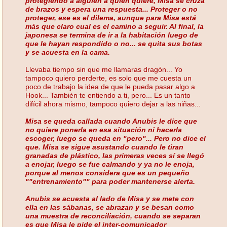
protegiendo a alguien a quien quiere, Misa se cruza
de brazos y espera una respuesta... Proteger o no
proteger, ese es el dilema, aunque para Misa está
más que claro cual es el camino a seguir. Al final, la
japonesa se termina de ir a la habitación luego de
que le hayan respondido o no... se quita sus botas
y se acuesta en la cama.
Llevaba tiempo sin que me llamaras dragón... Yo
tampoco quiero perderte, es solo que me cuesta un
poco de trabajo la idea de que le pueda pasar algo a
Hook... También te entiendo a ti, pero... Es un tanto
difícil ahora mismo, tampoco quiero dejar a las niñas...
Misa se queda callada cuando Anubis le dice que
no quiere ponerla en esa situación ni hacerla
escoger, luego se queda en "pero"... Pero no dice el
que. Misa se sigue asustando cuando le tiran
granadas de plástico, las primeras veces sí se llegó
a enojar, luego se fue calmando y ya no le enoja,
porque al menos considera que es un pequeño
""entrenamiento"" para poder mantenerse alerta.
Anubis se acuesta al lado de Misa y se mete con
ella en las sábanas, se abrazan y se besan como
una muestra de reconciliación, cuando se separan
es que Misa le pide el inter-comunicador