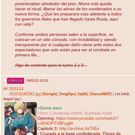
posicionaban alrededor del piso. Ahora solo queda
hacer el ritual, liberar las almas de los condenados a su
nueva forma. ¿Qué les preparara mas adelante a todos
los guerreros fieles que han llegado hasta Rusia, aquí
con vida?
Conforme ambos personas salen a la superficie, se
colocan en un sitio cómodo, con invisibilidad y siendo
transparente por si cualquier daño viene ante estos dos
espectadores que solo están para ver el combate en
primera fila...
Algo de contexto para la lucha 2 y 3...
09/01/21 03:10
nD9KL/Zp
/#/
333124
161016182342.jpg
[
Google
]
[
ImgOps
]
[
iqdb
]
[
SauceNAO
]
( 134.54KB
,
Atagot7.jpg
)
>Divine wars
<Arco 1 Australia infértil, Australia hostil
Opening:
https://www.youtube.com/watch?
v=EHOPTVBFpgM
Capitulo 3:
http://archive.fo/TilEo
- Cruzada a la base confederada. Flores de