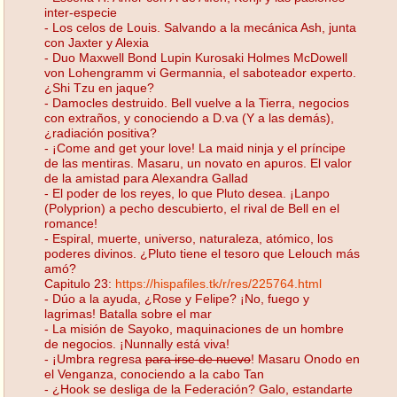
inter-especie
- Los celos de Louis. Salvando a la mecánica Ash, junta
con Jaxter y Alexia
- Duo Maxwell Bond Lupin Kurosaki Holmes McDowell
von Lohengramm vi Germannia, el saboteador experto.
¿Shi Tzu en jaque?
- Damocles destruido. Bell vuelve a la Tierra, negocios
con extraños, y conociendo a D.va (Y a las demás),
¿radiación positiva?
- ¡Come and get your love! La maid ninja y el príncipe
de las mentiras. Masaru, un novato en apuros. El valor
de la amistad para Alexandra Gallad
- El poder de los reyes, lo que Pluto desea. ¡Lanpo
(Polyprion) a pecho descubierto, el rival de Bell en el
romance!
- Espiral, muerte, universo, naturaleza, atómico, los
poderes divinos. ¿Pluto tiene el tesoro que Lelouch más
amó?
Capitulo 23:
https://hispafiles.tk/r/res/225764.html
- Dúo a la ayuda, ¿Rose y Felipe? ¡No, fuego y
lagrimas! Batalla sobre el mar
- La misión de Sayoko, maquinaciones de un hombre
de negocios. ¡Nunnally está viva!
- ¡Umbra regresa
para irse de nuevo
! Masaru Onodo en
el Venganza, conociendo a la cabo Tan
- ¿Hook se desliga de la Federación? Galo, estandarte