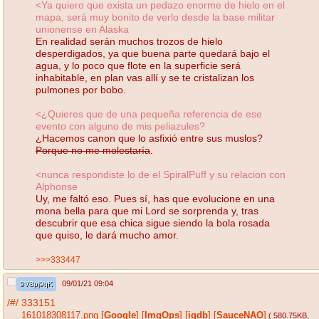
<Ya quiero que exista un pedazo enorme de hielo en el
mapa, será muy bonito de verlo desde la base militar
unionense en Alaska
En realidad serán muchos trozos de hielo
desperdigados, ya que buena parte quedará bajo el
agua, y lo poco que flote en la superficie será
inhabitable, en plan vas allí y se te cristalizan los
pulmones por bobo.
<¿Quieres que de una pequeña referencia de ese
evento con alguno de mis peliazules?
¿Hacemos canon que lo asfixió entre sus muslos?
Porque no me molestaría
.
<nunca respondiste lo de el SpiralPuff y su relacion con
Alphonse
Uy, me faltó eso. Pues sí, has que evolucione en una
mona bella para que mi Lord se sorprenda y, tras
descubrir que esa chica sigue siendo la bola rosada
que quiso, le dará mucho amor.
>>>333447
09/01/21 09:04
9V8pj9qK
/#/
333151
161018308117.png
[
Google
]
[
ImgOps
]
[
iqdb
]
[
SauceNAO
]
( 580.75KB
,