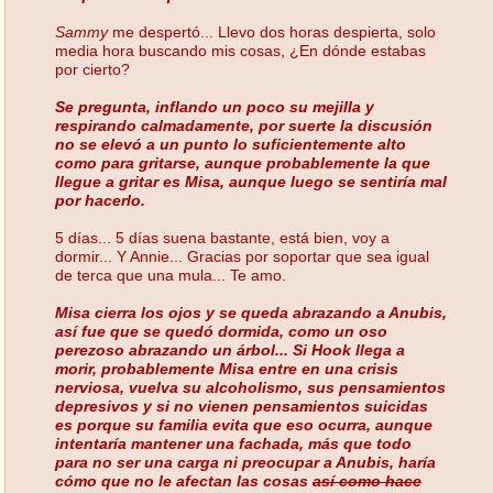
Sammy
me despertó... Llevo dos horas despierta, solo
media hora buscando mis cosas, ¿En dónde estabas
por cierto?
Se pregunta, inflando un poco su mejilla y
respirando calmadamente, por suerte la discusión
no se elevó a un punto lo suficientemente alto
como para gritarse, aunque probablemente la que
llegue a gritar es Misa, aunque luego se sentiría mal
por hacerlo.
5 días... 5 días suena bastante, está bien, voy a
dormir... Y Annie... Gracias por soportar que sea igual
de terca que una mula... Te amo.
Misa cierra los ojos y se queda abrazando a Anubis,
así fue que se quedó dormida, como un oso
perezoso abrazando un árbol... Si Hook llega a
morir, probablemente Misa entre en una crisis
nerviosa, vuelva su alcoholismo, sus pensamientos
depresivos y si no vienen pensamientos suicidas
es porque su familia evita que eso ocurra, aunque
intentaría mantener una fachada, más que todo
para no ser una carga ni preocupar a Anubis, haría
cómo que no le afectan las cosas
así como hace