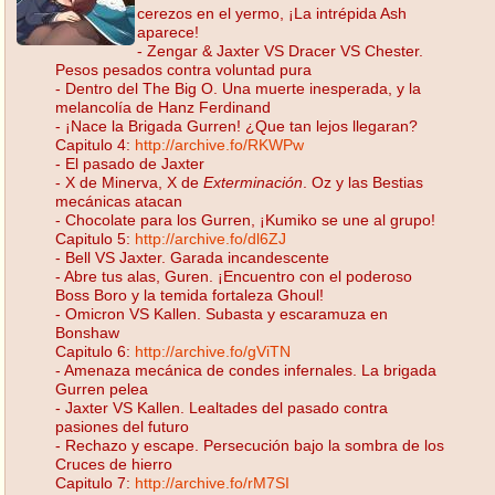
cerezos en el yermo, ¡La intrépida Ash
aparece!
- Zengar & Jaxter VS Dracer VS Chester.
Pesos pesados contra voluntad pura
- Dentro del The Big O. Una muerte inesperada, y la
melancolía de Hanz Ferdinand
- ¡Nace la Brigada Gurren! ¿Que tan lejos llegaran?
Capitulo 4:
http://archive.fo/RKWPw
- El pasado de Jaxter
- X de Minerva, X de
Exterminación
. Oz y las Bestias
mecánicas atacan
- Chocolate para los Gurren, ¡Kumiko se une al grupo!
Capitulo 5:
http://archive.fo/dl6ZJ
- Bell VS Jaxter. Garada incandescente
- Abre tus alas, Guren. ¡Encuentro con el poderoso
Boss Boro y la temida fortaleza Ghoul!
- Omicron VS Kallen. Subasta y escaramuza en
Bonshaw
Capitulo 6:
http://archive.fo/gViTN
- Amenaza mecánica de condes infernales. La brigada
Gurren pelea
- Jaxter VS Kallen. Lealtades del pasado contra
pasiones del futuro
- Rechazo y escape. Persecución bajo la sombra de los
Cruces de hierro
Capitulo 7:
http://archive.fo/rM7SI