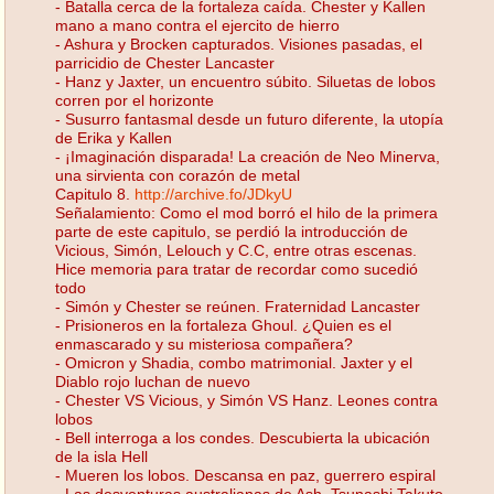
- Batalla cerca de la fortaleza caída. Chester y Kallen
mano a mano contra el ejercito de hierro
- Ashura y Brocken capturados. Visiones pasadas, el
parricidio de Chester Lancaster
- Hanz y Jaxter, un encuentro súbito. Siluetas de lobos
corren por el horizonte
- Susurro fantasmal desde un futuro diferente, la utopía
de Erika y Kallen
- ¡Imaginación disparada! La creación de Neo Minerva,
una sirvienta con corazón de metal
Capitulo 8.
http://archive.fo/JDkyU
Señalamiento: Como el mod borró el hilo de la primera
parte de este capitulo, se perdió la introducción de
Vicious, Simón, Lelouch y C.C, entre otras escenas.
Hice memoria para tratar de recordar como sucedió
todo
- Simón y Chester se reúnen. Fraternidad Lancaster
- Prisioneros en la fortaleza Ghoul. ¿Quien es el
enmascarado y su misteriosa compañera?
- Omicron y Shadia, combo matrimonial. Jaxter y el
Diablo rojo luchan de nuevo
- Chester VS Vicious, y Simón VS Hanz. Leones contra
lobos
- Bell interroga a los condes. Descubierta la ubicación
de la isla Hell
- Mueren los lobos. Descansa en paz, guerrero espiral
- Las desventuras australianas de Ash. Tsunashi Takuto,