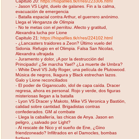
Capitulo 20:
https://hispafiles.tk/r/res/223306.html
- Jason VS Light, duelo de galanes. Fin a la calma,
evacuación de emergencia
- Batalla espacial contra Arthur, el guerrero anónimo.
Llega el
Venganza de Olimpia
- No te metas con el
perritou
. Afecto y gratitud,
Alexandra lucha por Lione
Capitulo 21:
https://hispafiles.tk/r/res/224102.html
- ¿Lancasters traidores a Zeon? Último vuelo del
Sidonia. Refugio en el Olimpia. Falsa San Nicolas,
Alexandra ultrajada
- Juramento y dolor, ¡A por la destrucción del
Principado! ¿Se marcha Yael? ¿La muerte de Umbra?
- White Devil VS Jolly Roger, una película de Plutowood.
Música de negros, Ikagura y Black estrechan lazos.
Galo y Lione reconciliados
- El poder de Giganscudo, idol de capa caída. Dracer
regresa, ahora es personal. Rojo y verde, dos figuras
misteriosas llegan a la batalla
- Lyon VS Dracer y Makoto, Mike VS Veronica y Bastión,
calidad sobre cantidad. Brigadistas contras
confederados. GM al combate
- Llega la caballería, las chicas de Anya. Jason en
peligro, ¿salvado por Light?
- Al rescate de Nico y el sueño de Ene, ¿Gino
friendzoneado? Infiltrados en el Damocles, bombas
furtivas