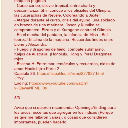
maquina pugilista
- Curso caribe, diluvio tropical, entre charla y
desconfianza. Shin conoce a los oficiales del Olimpia,
las cucarachas de Nevele. Coloreando a Jaxter
- Ataque durante el curso, crisis del ayuno, una soldado
en brazos de una marinera. Jason y Kumiko se
comprometen. Elzam y el Kurogane contra el Olimpia
- En el mecha del pantano, la infancia de Misa. ¡Bell
teoriza! El alma de la maquina. Recuerdos lindos entre
Lione y Alexandra
- Fuego y dragones de hielo, combate submarino.
Kaijus de Australia. ¡Honolulu, Hong y Pyra! Dragones
rojos
- Escena H: Entre mar, tentáculos y recuerdos, nidito de
amor Hookshijiro Parte 2
Capitulo 26:
https://hispafiles.tk/r/res/227937.html
- ???
Ending:
https://www.youtube.com/watch?
v=QeweNFML_0s
3/3
Aviso que si quieren recomendar Openings/Ending para
los arcos, escenas que agregar en los indices (Porque
sé que me faltarón varias), o cosas que consideren
importantes, pueden hacerlo.