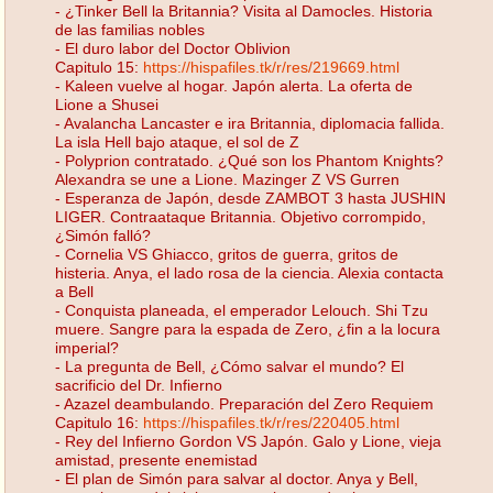
- ¿Tinker Bell la Britannia? Visita al Damocles. Historia
de las familias nobles
- El duro labor del Doctor Oblivion
Capitulo 15:
https://hispafiles.tk/r/res/219669.html
- Kaleen vuelve al hogar. Japón alerta. La oferta de
Lione a Shusei
- Avalancha Lancaster e ira Britannia, diplomacia fallida.
La isla Hell bajo ataque, el sol de Z
- Polyprion contratado. ¿Qué son los Phantom Knights?
Alexandra se une a Lione. Mazinger Z VS Gurren
- Esperanza de Japón, desde ZAMBOT 3 hasta JUSHIN
LIGER. Contraataque Britannia. Objetivo corrompido,
¿Simón falló?
- Cornelia VS Ghiacco, gritos de guerra, gritos de
histeria. Anya, el lado rosa de la ciencia. Alexia contacta
a Bell
- Conquista planeada, el emperador Lelouch. Shi Tzu
muere. Sangre para la espada de Zero, ¿fin a la locura
imperial?
- La pregunta de Bell, ¿Cómo salvar el mundo? El
sacrificio del Dr. Infierno
- Azazel deambulando. Preparación del Zero Requiem
Capitulo 16:
https://hispafiles.tk/r/res/220405.html
- Rey del Infierno Gordon VS Japón. Galo y Lione, vieja
amistad, presente enemistad
- El plan de Simón para salvar al doctor. Anya y Bell,