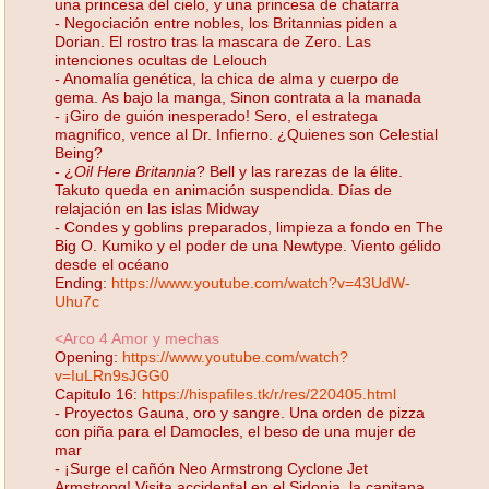
una princesa del cielo, y una princesa de chatarra
- Negociación entre nobles, los Britannias piden a
Dorian. El rostro tras la mascara de Zero. Las
intenciones ocultas de Lelouch
- Anomalía genética, la chica de alma y cuerpo de
gema. As bajo la manga, Sinon contrata a la manada
- ¡Giro de guión inesperado! Sero, el estratega
magnifico, vence al Dr. Infierno. ¿Quienes son Celestial
Being?
- ¿
Oil Here Britannia
? Bell y las rarezas de la élite.
Takuto queda en animación suspendida. Días de
relajación en las islas Midway
- Condes y goblins preparados, limpieza a fondo en The
Big O. Kumiko y el poder de una Newtype. Viento gélido
desde el océano
Ending:
https://www.youtube.com/watch?v=43UdW-
Uhu7c
<Arco 4 Amor y mechas
Opening:
https://www.youtube.com/watch?
v=IuLRn9sJGG0
Capitulo 16:
https://hispafiles.tk/r/res/220405.html
- Proyectos Gauna, oro y sangre. Una orden de pizza
con piña para el Damocles, el beso de una mujer de
mar
- ¡Surge el cañón Neo Armstrong Cyclone Jet
Armstrong! Visita accidental en el Sidonia, la capitana