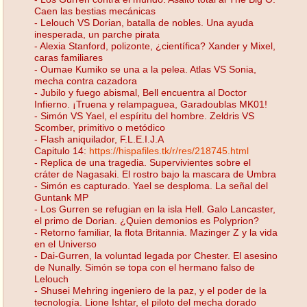
Caen las bestias mecánicas
- Lelouch VS Dorian, batalla de nobles. Una ayuda
inesperada, un parche pirata
- Alexia Stanford, polizonte, ¿científica? Xander y Mixel,
caras familiares
- Oumae Kumiko se una a la pelea. Atlas VS Sonia,
mecha contra cazadora
- Jubilo y fuego abismal, Bell encuentra al Doctor
Infierno. ¡Truena y relampaguea, Garadoublas MK01!
- Simón VS Yael, el espíritu del hombre. Zeldris VS
Scomber, primitivo o metódico
- Flash aniquilador, F.L.E.I.J.A
Capitulo 14:
https://hispafiles.tk/r/res/218745.html
- Replica de una tragedia. Supervivientes sobre el
cráter de Nagasaki. El rostro bajo la mascara de Umbra
- Simón es capturado. Yael se desploma. La señal del
Guntank MP
- Los Gurren se refugian en la isla Hell. Galo Lancaster,
el primo de Dorian. ¿Quien demonios es Polyprion?
- Retorno familiar, la flota Britannia. Mazinger Z y la vida
en el Universo
- Dai-Gurren, la voluntad legada por Chester. El asesino
de Nunally. Simón se topa con el hermano falso de
Lelouch
- Shusei Mehring ingeniero de la paz, y el poder de la
tecnología. Lione Ishtar, el piloto del mecha dorado