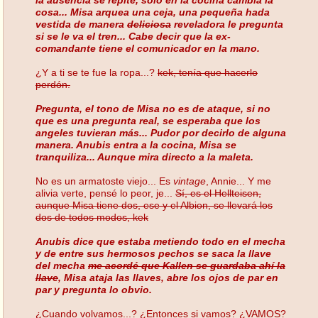
cosa... Misa arquea una ceja, una pequeña hada
vestida de manera
deliciosa
reveladora le pregunta
si se le va el tren... Cabe decir que la ex-
comandante tiene el comunicador en la mano.
¿Y a ti se te fue la ropa...?
kek, tenía que hacerlo
perdón.
Pregunta, el tono de Misa no es de ataque, si no
que es una pregunta real, se esperaba que los
angeles tuvieran más... Pudor por decirlo de alguna
manera. Anubis entra a la cocina, Misa se
tranquiliza... Aunque mira directo a la maleta.
No es un armatoste viejo... Es
vintage
, Annie... Y me
alivia verte, pensé lo peor, je...
Sí, es el Hellteisen,
aunque Misa tiene dos, ese y el Albion, se llevará los
dos de todos modos, kek
Anubis dice que estaba metiendo todo en el mecha
y de entre sus hermosos pechos se saca la llave
del mecha
me acordé que Kallen se guardaba ahí la
llave
, Misa ataja las llaves, abre los ojos de par en
par y pregunta lo obvio.
¿Cuando volvamos...? ¿Entonces si vamos? ¿VAMOS?