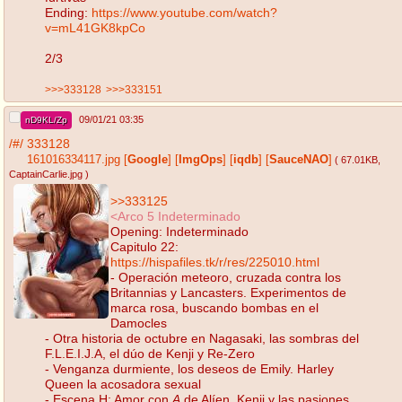
Ending:
https://www.youtube.com/watch?
v=mL41GK8kpCo
2/3
>>>333128
>>>333151
09/01/21 03:35
nD9KL/Zp
/#/
333128
161016334117.jpg
[
Google
]
[
ImgOps
]
[
iqdb
]
[
SauceNAO
]
( 67.01KB
,
CaptainCarlie.jpg
)
>>333125
<Arco 5 Indeterminado
Opening: Indeterminado
Capitulo 22:
https://hispafiles.tk/r/res/225010.html
- Operación meteoro, cruzada contra los
Britannias y Lancasters. Experimentos de
marca rosa, buscando bombas en el
Damocles
- Otra historia de octubre en Nagasaki, las sombras del
F.L.E.I.J.A, el dúo de Kenji y Re-Zero
- Venganza durmiente, los deseos de Emily. Harley
Queen la acosadora sexual
- Escena H: Amor con
A
de Alíen, Kenji y las pasiones