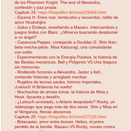
de los Phamtom Knight. The end of Alexandra,
confesión y paz propia
Capitulo 24:
https://hispafiles.tk/r/res/226406.html
- Escena H: Entre mar, tentáculos y recuerdos, nidito de
amor Hookshijiro
- Julius y Endeye, enseñando a Masaru. Intercambios y
juegos lindos con Blanc. ¿Minerva buscando desplumar
a un ángel?
- Casanova Pepper, cortejando a Doublas G. Shin Ikari,
beta-mecha-piloto. Misa Katsuragi, una comandante
con estilo
- Experimentando con la Energía Positiva, la historia de
las Bestias mecánicas. Bell y Polyprion VS Una Ikagura
sin memorias
- Rindiendo honores a Alexandra. Jaxter y Ash,
contando historias y arreglado mechas
- Rugidos de leones azules, himnos imperiales,
¡Lelouch Vi Britannia ha vuelto!
- Muchachas de armas tomar, la historia de Misa y
Hook. Apuesta y desafío
- ¿Lelouch arrestado, o Airlane despistado? Rocky, un
relámpago que pega más de dos veces. Shin y Misa en
el Venganza, Nonas abusonas
Capitulo 25:
https://hispafiles.tk/r/res/227125.html
- Britacaster, amor entre leones. Helios, el primo
perdido de la familia. Masaru VS Rocky, novato contra