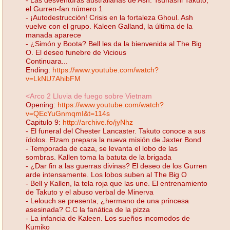
el Gurren-fan número 1
- ¡Autodestrucción! Crisis en la fortaleza Ghoul. Ash
vuelve con el grupo. Kaleen Galland, la última de la
manada aparece
- ¿Simón y Boota? Bell les da la bienvenida al The Big
O. El deseo funebre de Vicious
Continuara...
Ending:
https://www.youtube.com/watch?
v=LkNU7AhibFM
<Arco 2 Lluvia de fuego sobre Vietnam
Opening:
https://www.youtube.com/watch?
v=QEcYuGnmqmI&t=114s
Capitulo 9:
http://archive.fo/jyNhz
- El funeral del Chester Lancaster. Takuto conoce a sus
ídolos. Elzam prepara la nueva misión de Jaxter Bond
- Temporada de caza, se levanta el lobo de las
sombras. Kallen toma la batuta de la brigada
- ¿Dar fin a las guerras divinas? El deseo de los Gurren
arde intensamente. Los lobos suben al The Big O
- Bell y Kallen, la tela roja que las une. El entrenamiento
de Takuto y el abuso verbal de Minerva
- Lelouch se presenta, ¿hermano de una princesa
asesinada? C.C la fanática de la pizza
- La infancia de Kaleen. Los sueños incomodos de
Kumiko