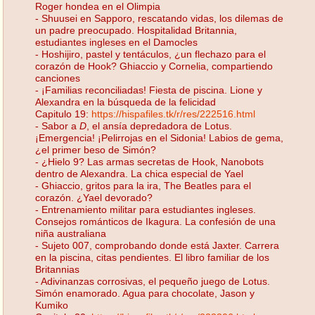
Roger hondea en el Olimpia
- Shuusei en Sapporo, rescatando vidas, los dilemas de
un padre preocupado. Hospitalidad Britannia,
estudiantes ingleses en el Damocles
- Hoshijiro, pastel y tentáculos, ¿un flechazo para el
corazón de Hook? Ghiaccio y Cornelia, compartiendo
canciones
- ¡Familias reconciliadas! Fiesta de piscina. Lione y
Alexandra en la búsqueda de la felicidad
Capitulo 19:
https://hispafiles.tk/r/res/222516.html
- Sabor a
D
, el ansía depredadora de Lotus.
¡Emergencia! ¡Pelirrojas en el Sidonia! Labios de gema,
¿el primer beso de Simón?
- ¿Hielo 9? Las armas secretas de Hook, Nanobots
dentro de Alexandra. La chica especial de Yael
- Ghiaccio, gritos para la ira, The Beatles para el
corazón. ¿Yael devorado?
- Entrenamiento militar para estudiantes ingleses.
Consejos románticos de Ikagura. La confesión de una
niña australiana
- Sujeto 007, comprobando donde está Jaxter. Carrera
en la piscina, citas pendientes. El libro familiar de los
Britannias
- Adivinanzas corrosivas, el pequeño juego de Lotus.
Simón enamorado. Agua para chocolate, Jason y
Kumiko