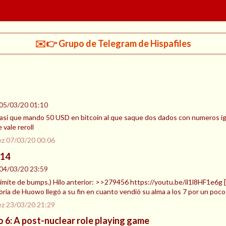
✉️👉 Grupo de Telegram de Hispafiles
05/03/20 01:10
asi que mando 50 USD en bitcoin al que saque dos dados con numeros igua
 vale reroll
ez
07/03/20 00:06
 14
04/03/20 23:59
 límite de bumps.) Hilo anterior: >>279456 https://youtu.be/il1l8HF1e6g [i]
istoria de Huowo llegó a su fin en cuanto vendió su alma a los 7 por un poco
ez
23/03/20 21:29
 6: A post-nuclear role playing game