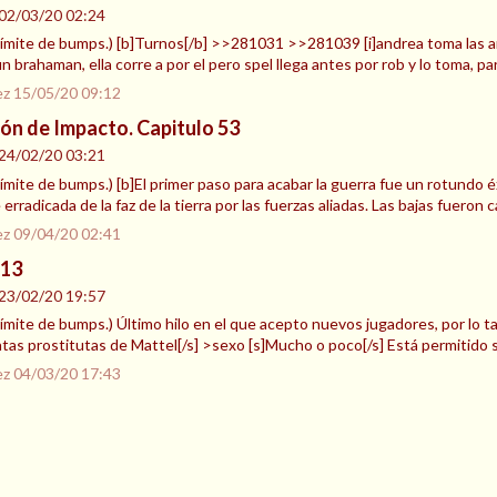
02/03/20 02:24
l límite de bumps.) [b]Turnos[/b] >>281031 >>281039 [i]andrea toma las ar
n brahaman, ella corre a por el pero spel llega antes por rob y lo toma, pa
ez
15/05/20 09:12
ión de Impacto. Capitulo 53
24/02/20 03:21
l límite de bumps.) [b]El primer paso para acabar la guerra fue un rotun
radicada de la faz de la tierra por las fuerzas aliadas. Las bajas fueron c
ez
09/04/20 02:41
 13
23/02/20 19:57
l límite de bumps.) Último hilo en el que acepto nuevos jugadores, por lo t
antas prostitutas de Mattel[/s] >sexo [s]Mucho o poco[/s] Está permitido 
ez
04/03/20 17:43