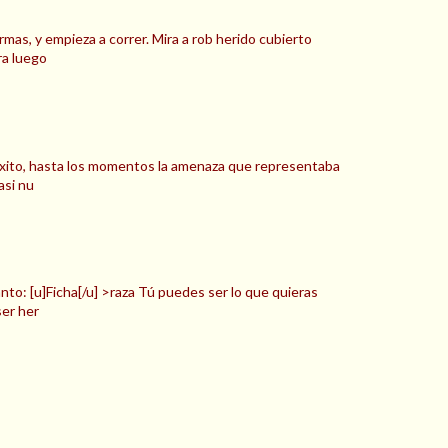
mas, y empieza a correr. Mira a rob herido cubierto
ra luego
do éxito, hasta los momentos la amenaza que representaba
asi nu
anto: [u]Ficha[/u] >raza Tú puedes ser lo que quieras
ser her