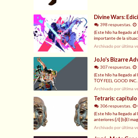
Divine Wars: Edic
398 respuestas.
(Este hilo ha llegado a
importante de la situac
Archivado por última v
JoJo's Bizarre A
307 respuestas.
(Este hilo ha llegad
ΤΟΥ FEEL GOOD INC. Κ
Archivado por última v
Tetraris: capítulo
306 respuestas.
(Este hilo ha llegado a
anteriores:[/i] [b]El 
Archivado por última v