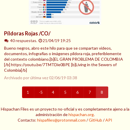
Píldoras Rojas /CO/
40 respuestas.
21/04/19 19:25
Bueno negros, abro este hilo para que se compartan vídeos,
documentos, infografías o imágenes píldora roja, preferiblemente
del contexto colombiano.[b]EL GRAN PROBLEMA DE COLOMBIA
[/b] https://youtu.be/7TMTDie0BPE [b]Living in the Sewers of
Colombia[/b]
Archivado por última vez
02/06/19 03:38
1
-5
4
5
6
7
8
Hispachan Files es un proyecto no-oficial y es completamente ajeno a la
administración de
hispachan.org
.
Contacto:
hispafiles@protonmail.com
/
GitHub
/
API