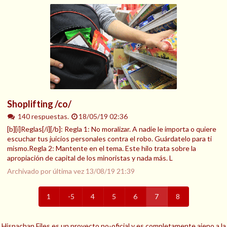
Shoplifting /co/
140 respuestas.
18/05/19 02:36
[b][i]Reglas[/i][/b]: Regla 1: No moralizar. A nadie le importa o quiere
escuchar tus juicios personales contra el robo. Guárdatelo para ti
mismo.Regla 2: Mantente en el tema. Este hilo trata sobre la
apropiación de capital de los minoristas y nada más. L
Archivado por última vez
13/08/19 21:39
1
-5
4
5
6
7
8
Hispachan Files es un proyecto no-oficial y es completamente ajeno a la