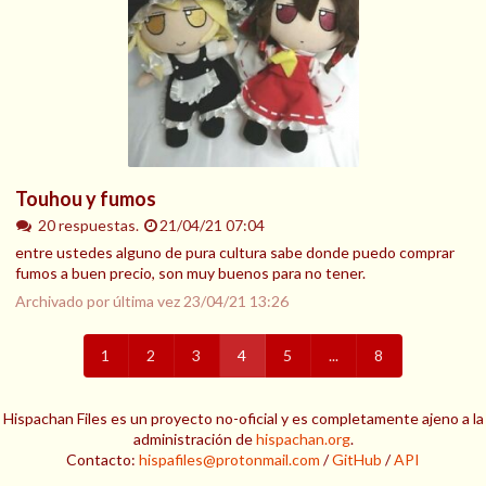
Touhou y fumos
20 respuestas.
21/04/21 07:04
entre ustedes alguno de pura cultura sabe donde puedo comprar
fumos a buen precio, son muy buenos para no tener.
Archivado por última vez
23/04/21 13:26
1
2
3
4
5
...
8
Hispachan Files es un proyecto no-oficial y es completamente ajeno a la
administración de
hispachan.org
.
Contacto:
hispafiles@protonmail.com
/
GitHub
/
API