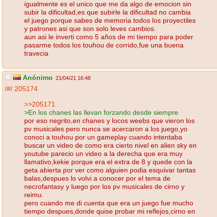
igualmente es el unico que me da algo de emocion sin
subir la dificultad,es que subirle la dificultad no cambia
el juego porque sabes de memoria todos los proyectiles
y patrones asi que son solo leves cambios.
aun asi le inverti como 5 años de mi tiempo para poder
pasarme todos los touhou de corrido,fue una buena
travecia
Anónimo
21/04/21 16:48
/#/
205174
>>205171
>En los chanes las llevan forzando desde siempre
por eso negrito,en chanes y locos weebs que vieron los
pv musicales pero nunca se acercaron a los juego,yo
conoci a touhou por un gameplay cuando intentaba
buscar un video de como era cierto nivel en alien sky en
youtube parecio un video a la derecha que era muy
llamativo,kekie porque era el extra de 8 y quede con la
geta abierta por ver como alguien podia esquivar tantas
balas,despues lo volvi a conocer por el tema de
necrofantasy y luego por los pv musicales de cirno y
reimu.
pero cuando me di cuenta que era un juego fue mucho
tiempo despues,donde quise probar mi reflejos,cirno en