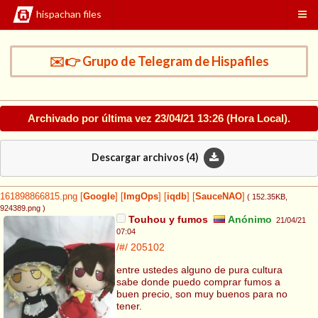
hispachan files
✉️👉 Grupo de Telegram de Hispafiles
Archivado por última vez
23/04/21 13:26
(Hora Local).
Descargar archivos (
4
)
161898866815.png
[
Google
]
[
ImgOps
]
[
iqdb
]
[
SauceNAO
]
( 152.35KB
,
924389.png
)
Touhou y fumos
Anónimo
21/04/21
07:04
/#/
205102
entre ustedes alguno de pura cultura
sabe donde puedo comprar fumos a
buen precio, son muy buenos para no
tener.