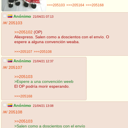
>>>205103
>>>205164
>>>205168
Anónimo
21/04/21 07:13
/#/
205103
>>205102
(OP)
Aliexpress. Salen como a doscientos con el envío. O
espere a alguna convención weaba.
>>>205107
>>>205108
Anónimo
21/04/21 12:37
/#/
205107
>>205103
>Espere a una convención weeb
El OP podría morir esperando.
>>>205168
Anónimo
21/04/21 13:08
/#/
205108
>>205103
>Salen como a doscientos con el envío