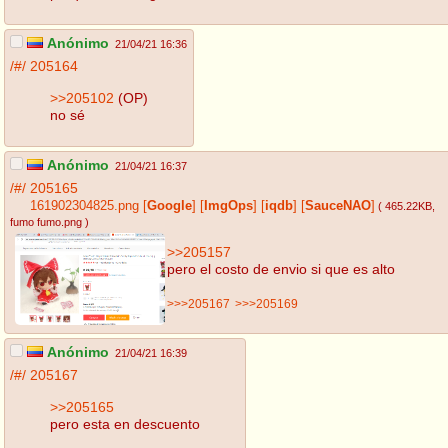
Anónimo
21/04/21 16:36
/#/
205164
>>205102
(OP)
no sé
Anónimo
21/04/21 16:37
/#/
205165
161902304825.png
[
Google
]
[
ImgOps
]
[
iqdb
]
[
SauceNAO
]
( 465.22KB
,
fumo fumo.png
)
>>205157
pero el costo de envio si que es alto
>>>205167
>>>205169
Anónimo
21/04/21 16:39
/#/
205167
>>205165
pero esta en descuento