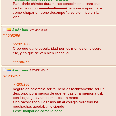
Para darle
chimbo duramente
conocimiento para que
se forme como
puta de alto nivel
persona y aprenda
a
como chupar un pene
desempeñarse bien
rico
en la
vida
Anónimo
22/04/21 03:03
/#/
205256
>>205168
Creo que gano popularidad por los memes en discord
etc, y es que se ven bien lindos lol
>>>205257
Anónimo
22/04/21 03:10
/#/
205257
>>205256
negrito,en colombia ser touhero es tecnicamente ser un
desconocido a menos de que tengas una memoria usb
con los juegos y un pc modesto a mano.
sigo recordando jugar eso en el colegio mientras los
muchachos quedaban diciendo
>este malparido como le hace