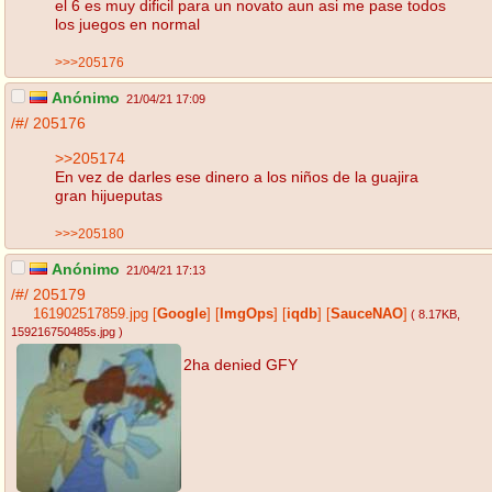
el 6 es muy dificil para un novato aun asi me pase todos
los juegos en normal
>>>205176
Anónimo
21/04/21 17:09
/#/
205176
>>205174
En vez de darles ese dinero a los niños de la guajira
gran hijueputas
>>>205180
Anónimo
21/04/21 17:13
/#/
205179
161902517859.jpg
[
Google
]
[
ImgOps
]
[
iqdb
]
[
SauceNAO
]
( 8.17KB
,
159216750485s.jpg
)
2ha denied GFY