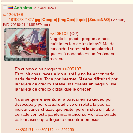
Anónimo
21/04/21 16:40
/#/
205168
161902324627.jpg
[
Google
]
[
ImgOps
]
[
iqdb
]
[
SauceNAO
]
( 2.43MB
,
IMG_20210421_113816674.jpg
)
>>205102
(OP)
Negrito le puedo preguntar hace
cuánto es fan de las tohas? Me da
curiosidad saber si la popularidad
que está ganando es un fenómeno
reciente.
En cuanto a su pregunta
>>205107
Esto. Muchas veces e ido al sofá y no he encontrado
nada de tohas. Toca por internet. Si tiene dificultad por
la tarjeta de crédito abrase una cuenta en nequi y use
la tarjeta de crédito digital que le ofrecen.
Ya si se quiere aventurar a buscar en su ciudad por
desocupe y por casualidad vive en rolota le podría
indicar varios chuzos que visite, pero ni idea si habrán
cerrado con esta pandemia maricona. Pic relacionado
es lo máximo que llegué a encontrar en esos.
>>>205171
>>>205172
>>>205256