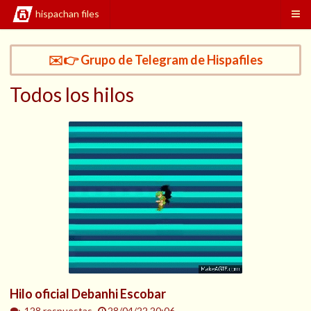
hispachan files
✉️👉 Grupo de Telegram de Hispafiles
Todos los hilos
Hilo oficial Debanhi Escobar
128 respuestas.
28/04/22 20:06