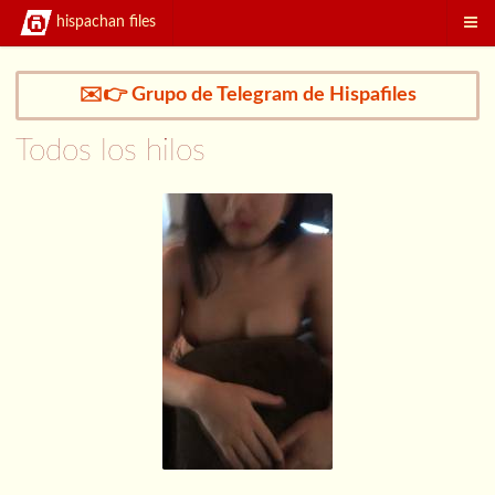
hispachan files
✉️👉 Grupo de Telegram de Hispafiles
Todos los hilos