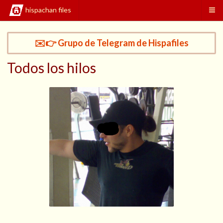
hispachan files
✉️👉 Grupo de Telegram de Hispafiles
Todos los hilos