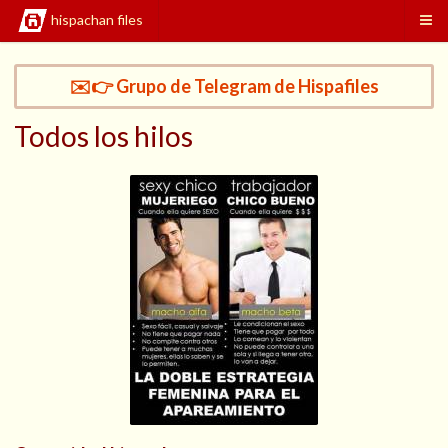
hispachan files
✉️👉 Grupo de Telegram de Hispafiles
Todos los hilos