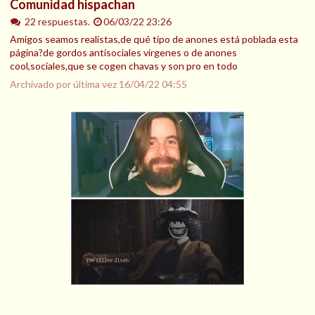
Comunidad hispachan
22 respuestas.
06/03/22 23:26
Amigos seamos realistas,de qué tipo de anones está poblada esta
página?de gordos antisociales vírgenes o de anones
cool,sociales,que se cogen chavas y son pro en todo
Archivado por última vez
16/04/22 04:55