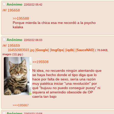
Anónimo
22/02/22 05:42
/#/
195658
>>195588
Porque mierda la chica esa me recordó a la psycho
kalaka
Anónimo
22/02/22 06:03
/#/
195659
164550983593.jpg
[
Google
]
[
ImgOps
]
[
iqdb
]
[
SauceNAO
]
( 78.64KB
,
images (11).jpg
)
>>195508
Ni idea, no recuerdo ningún atentando que
se haya hecho donde el tipo diga que lo
hace por falta de sexo, sería una razón
muy patética iniciar "una revolución" por
qué "bujuuu no puedo conseguir pussy" ni
siquiera el amerindio obesoide de OP
caería tan bajo
>>>195667
Anónimo
22/02/22 13:58