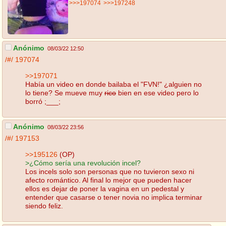
>>>197074
>>>197248
Anónimo
08/03/22 12:50
/#/
197074
>>197071
Había un video en donde bailaba el "FVN!" ¿alguien no
lo tiene? Se mueve muy
rico
bien en ese video pero lo
borró ;___;
Anónimo
08/03/22 23:56
/#/
197153
>>195126
(OP)
>¿Cómo sería una revolución incel?
Los incels solo son personas que no tuvieron sexo ni
afecto romántico. Al final lo mejor que pueden hacer
ellos es dejar de poner la vagina en un pedestal y
entender que casarse o tener novia no implica terminar
siendo feliz.