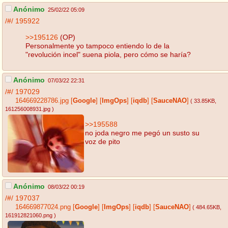
Anónimo
25/02/22 05:09
/#/
195922
>>195126
(OP)
Personalmente yo tampoco entiendo lo de la
"revolución incel" suena piola, pero cómo se haría?
Anónimo
07/03/22 22:31
/#/
197029
164669228786.jpg
[
Google
]
[
ImgOps
]
[
iqdb
]
[
SauceNAO
]
( 33.85KB
,
161256008931.jpg
)
>>195588
no joda negro me pegó un susto su
voz de pito
Anónimo
08/03/22 00:19
/#/
197037
164669877024.png
[
Google
]
[
ImgOps
]
[
iqdb
]
[
SauceNAO
]
( 484.65KB
,
161912821060.png
)