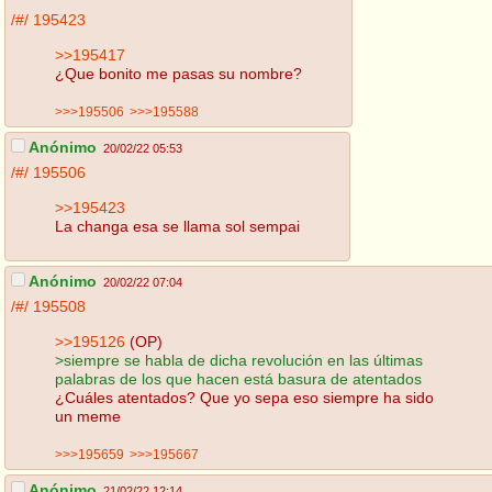
/#/
195423
>>195417
¿Que bonito me pasas su nombre?
>>>195506
>>>195588
Anónimo
20/02/22 05:53
/#/
195506
>>195423
La changa esa se llama sol sempai
Anónimo
20/02/22 07:04
/#/
195508
>>195126
(OP)
>siempre se habla de dicha revolución en las últimas
palabras de los que hacen está basura de atentados
¿Cuáles atentados? Que yo sepa eso siempre ha sido
un meme
>>>195659
>>>195667
Anónimo
21/02/22 12:14