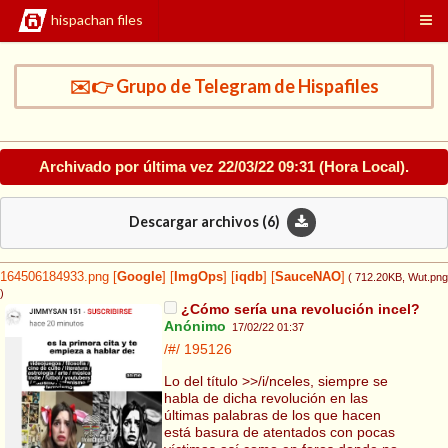
hispachan files
✉️👉 Grupo de Telegram de Hispafiles
Archivado por última vez
22/03/22 09:31
(Hora Local).
Descargar archivos (
6
)
164506184933.png
[
Google
]
[
ImgOps
]
[
iqdb
]
[
SauceNAO
]
( 712.20KB
, Wut.png
)
¿Cómo sería una revolución incel?
Anónimo
17/02/22 01:37
/#/
195126
Lo del título >>/i/nceles, siempre se
habla de dicha revolución en las
últimas palabras de los que hacen
está basura de atentados con pocas