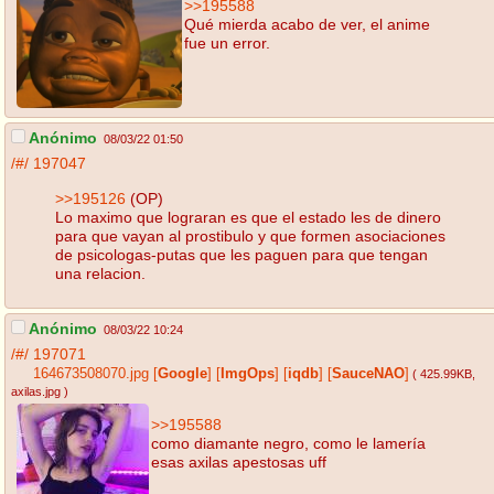
>>195588
Qué mierda acabo de ver, el anime
fue un error.
Anónimo
08/03/22 01:50
/#/
197047
>>195126
(OP)
Lo maximo que lograran es que el estado les de dinero
para que vayan al prostibulo y que formen asociaciones
de psicologas-putas que les paguen para que tengan
una relacion.
Anónimo
08/03/22 10:24
/#/
197071
164673508070.jpg
[
Google
]
[
ImgOps
]
[
iqdb
]
[
SauceNAO
]
( 425.99KB
,
axilas.jpg
)
>>195588
como diamante negro, como le lamería
esas axilas apestosas uff