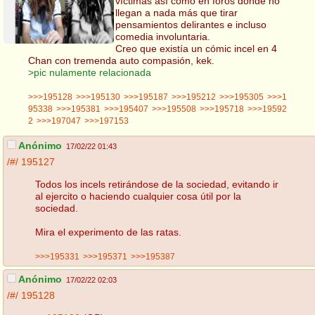
víctimas así como en foros donde no
llegan a nada más que tirar
pensamientos delirantes e incluso
comedia involuntaria.
Creo que existía un cómic incel en 4
Chan con tremenda auto compasión, kek.
>pic nulamente relacionada
>>>195128
>>>195130
>>>195187
>>>195212
>>>195305
>>>1
95338
>>>195381
>>>195407
>>>195508
>>>195718
>>>19592
2
>>>197047
>>>197153
Anónimo
17/02/22 01:43
/#/
195127
Todos los incels retirándose de la sociedad, evitando ir
al ejercito o haciendo cualquier cosa útil por la
sociedad.
Mira el experimento de las ratas.
>>>195331
>>>195371
>>>195387
Anónimo
17/02/22 02:03
/#/
195128