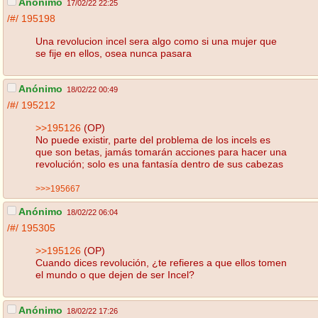
Anónimo
17/02/22 22:25
/#/
195198
Una revolucion incel sera algo como si una mujer que
se fije en ellos, osea nunca pasara
Anónimo
18/02/22 00:49
/#/
195212
>>195126
(OP)
No puede existir, parte del problema de los incels es
que son betas, jamás tomarán acciones para hacer una
revolución; solo es una fantasía dentro de sus cabezas
>>>195667
Anónimo
18/02/22 06:04
/#/
195305
>>195126
(OP)
Cuando dices revolución, ¿te refieres a que ellos tomen
el mundo o que dejen de ser Incel?
Anónimo
18/02/22 17:26