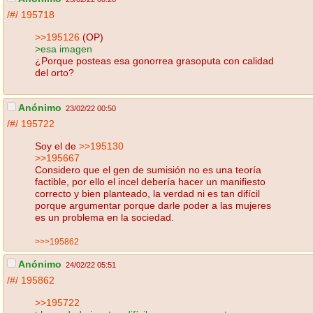
/#/
195718
>>195126
(OP)
>esa imagen
¿Porque posteas esa gonorrea grasoputa con calidad
del orto?
Anónimo
23/02/22 00:50
/#/
195722
Soy el de
>>195130
>>195667
Considero que el gen de sumisión no es una teoría
factible, por ello el incel debería hacer un manifiesto
correcto y bien planteado, la verdad ni es tan difícil
porque argumentar porque darle poder a las mujeres
es un problema en la sociedad.
>>>195862
Anónimo
24/02/22 05:51
/#/
195862
>>195722