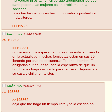
>la verdad ni es tan difícil porque argumentar porque
darle poder a las mujeres es un problema en la
sociedad.
Si es tan fácil entonces haz un borrador y postealo en
>>/b/aiteros.
>>>195865
Anónimo
24/02/22 06:51
/#/
195863
>>195331
no necesitamos esperar tanto, esto ya esta ocurriendo
en la actualidad, muchas femiputas estan en sus 30
llorando por que no encuentran "buenos hombres",
obligadas a ir de "caza" con la esperanza de que un
hombre les haga caso solo para regresar deprimida a
su casa y chillar en tuister.
Anónimo
24/02/22 07:51
/#/
195865
>>195862
deja que me hago un tiempo libre y te lo escribo bb