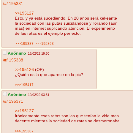
/#/
195331
>>195127
Esto, y ya está sucediendo. En 20 años será kekeante
la sociedad con las putas suicidándose y llorando (aún
más) en internet suplicando atención. El experimento
de las ratas es el ejemplo perfecto.
>>>195387
>>>195863
Anónimo
18/02/22 19:30
/#/
195338
>>195126
(OP)
¿Quién es la que aparece en la pic?
>>>195417
Anónimo
19/02/22 03:51
/#/
195371
>>195127
Irónicamente esas ratas son las que tenían la vida mas
decente mientras la sociedad de ratas se desmoronaba
>>>195387