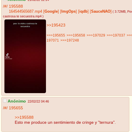
/#/
195588
164544565687.mp4
[
Google
]
[
ImgOps
]
[
iqdb
]
[
SauceNAO
]
( 3.72MB
, Po
castrosa te secuestra.mp4
)
>>195423
>>>195655
>>>195658
>>>197029
>>>197037
>>
197071
>>>197248
Anónimo
22/02/22 04:46
/#/
195655
>>195588
Esto me produce un sentimiento de cringe y "ternura".