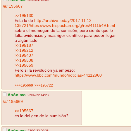
/#/
195667
>>195130
Esta lo de
http://archive.today/2017.11.12-
135721/https://www.hispachan.org/g/res/4111549.html
sobre el
meme
gen de la sumisión, pero siento que le
falta evidencias y mas rigor científico para poder llegar
a algún lado.
>>195187
>>195212
>>195407
>>195508
>>195659
Pero si la revolución ya empezó:
https://www.bbc.com/mundo/noticias-44112960
>>>195669
>>>195722
Anónimo
22/02/22 14:23
/#/
195669
>>195667
es lo del gen de la sumisión?
Anónimo
23/02/22 00:28