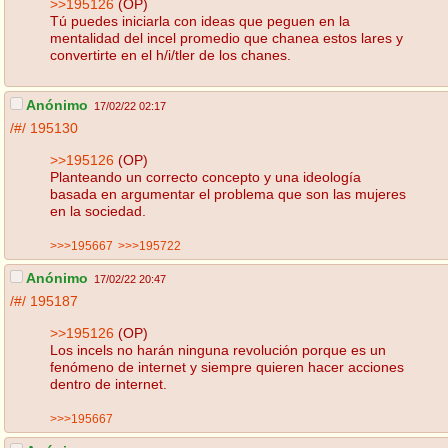
>>195126
(OP)
Tú puedes iniciarla con ideas que peguen en la
mentalidad del incel promedio que chanea estos lares y
convertirte en el h/i/tler de los chanes.
Anónimo
17/02/22 02:17
/#/
195130
>>195126
(OP)
Planteando un correcto concepto y una ideología
basada en argumentar el problema que son las mujeres
en la sociedad.
>>>195667
>>>195722
Anónimo
17/02/22 20:47
/#/
195187
>>195126
(OP)
Los incels no harán ninguna revolución porque es un
fenómeno de internet y siempre quieren hacer acciones
dentro de internet.
>>>195667