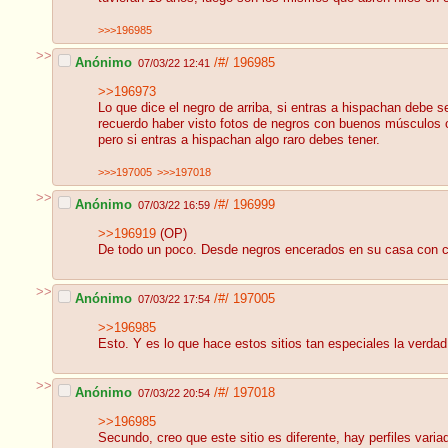
>>>196985
>>
Anónimo
/#/
196985
07/03/22 12:41
>>196973
Lo que dice el negro de arriba, si entras a hispachan debe 
recuerdo haber visto fotos de negros con buenos músculos 
pero si entras a hispachan algo raro debes tener.
>>>197005
>>>197018
>>
Anónimo
/#/
196999
07/03/22 16:59
>>196919
(OP)
De todo un poco. Desde negros encerados en su casa con 
>>
Anónimo
/#/
197005
07/03/22 17:54
>>196985
Esto. Y es lo que hace estos sitios tan especiales la verdad
>>
Anónimo
/#/
197018
07/03/22 20:54
>>196985
Secundo, creo que este sitio es diferente, hay perfiles varia