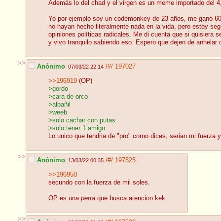
Además lo del chad y el virgen es un meme importado del 4,
Yo por ejemplo soy un codemonkey de 23 años, me ganó 600 
no hayan hecho literalmente nada en la vida, pero estoy se
opiniones políticas radicales. Me di cuenta que si quisiera 
y vivo tranquilo sabiendo eso. Espero que dejen de anhelar o
>>
Anónimo
/#/
197027
07/03/22 22:14
>>196919
(OP)
>gordo
>cara de orco
>albañil
>weeb
>solo cachar con putas
>solo tener 1 amigo
Lo unico que tendria de "pro" como dices, serian mi fuerza y
>>
Anónimo
/#/
197525
13/03/22 00:35
>>196950
secundo con la fuerza de mil soles.
OP es una
perra
que busca atencion kek
>>