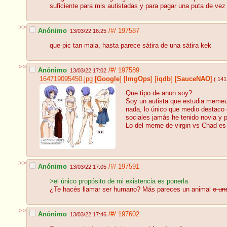
suficiente para mis autistadas y para pagar una puta de vez
>>
Anónimo
/#/
197587
13/03/22 16:25
que pic tan mala, hasta parece sátira de una sátira kek
>>
Anónimo
/#/
197589
13/03/22 17:02
164719095450.jpg
[
Google
]
[
ImgOps
]
[
iqdb
]
[
SauceNAO
]
( 141
Que tipo de anon soy?
Soy un autista que estudia memeun
nada, lo único que medio destaco 
sociales jamás he tenido novia y p
Lo del meme de virgin vs Chad es
>>
Anónimo
/#/
197591
13/03/22 17:05
>el único propósito de mi existencia es ponerla
¿Te hacés llamar ser humano? Más pareces un animal
o un
>>
Anónimo
/#/
197602
13/03/22 17:46