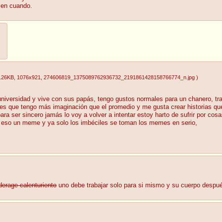
 en cuando.
.26KB
, 1076x921
, 274606819_1375089762936732_2191861428158766774_n.jpg
)
iversidad y vive con sus papás, tengo gustos normales para un chanero, tra
es que tengo más imaginación que el promedio y me gusta crear historias que
ara ser sincero jamás lo voy a volver a intentar estoy harto de sufrir por c
 eso un meme y ya solo los imbéciles se toman los memes en serio,
derage calenturiento
uno debe trabajar solo para si mismo y su cuerpo despué