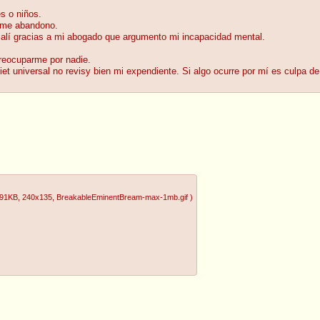
s o niños.
a me abandono.
alí gracias a mi abogado que argumento mi incapacidad mental.
reocuparme por nadie.
t universal no revisy bien mi expendiente. Si algo ocurre por mí es culpa de
.91KB
, 240x135
, BreakableEminentBream-max-1mb.gif
)