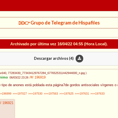
✉️👉 Grupo de Telegram de Hispafiles
Archivado por última vez
16/04/22 04:55
(Hora Local).
Descargar archivos (
4
)
0x640
, 77283430_773434129767284_6776525311442944000_n.jpg
)
nimo
/#/
196919
06/03/22 23:26
 tipo de anones está poblada esta página?de gordos antisociales vírgenes o
>>196999
>>>197027
>>>197530
>>>197563
>>>197625
>>>197631
>>>197633
#/
196921