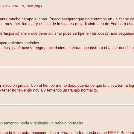
1.80KB
, 720x629
, Linus.png
)
ante mucho tiempo el chan. Puedo asegurar que no entramos en un cliche de 
muy fácil fornicar y el flujo de la vida es muy distinto a lo de Europa o us
os hispanichanero que tiene autismo pues se fijan en las cosas más pequeña
mportamientos variados.
8 años, ganó bien y tengo propiedades mientras que disfruto chanear desde l
 elección propia. Con el tiempo me he dado cuenta de que la única forma lógi
 tener no teniendo novia y teniendo un trabajo normalito.
o teniendo novia y teniendo un trabajo normalito
el mundo y no estar haciendo dinero. Esa es la triste vida de un NEET. Prefi