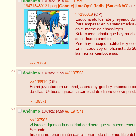
Anónimo
/#/
197530
13/03/22 01:18
164713430121.png
[
Google
]
[
ImgOps
]
[
iqdb
]
[
SauceNAO
]
( 67
>>196919
(OP)
Escuchando los late y leyendo dur
Para empezar en hispanoamerica es 
en el meme de chad/virgen.
Si te puedo admitir que hay much
si les hacen cambios.
Pero hay trabajos, actitudes y co
En mi caso soy un oficinista de 2
las monas kamboyanas.
>>>198064
>>
Anónimo
/#/
197563
13/03/22 09:59
>>196919
(OP)
En mi juventud era un chad, ahora soy gordo y fracasado por
de ellas. Ustedes ignoran la cantidad de dinero que se puede
>>>197571
>>
Anónimo
/#/
197571
13/03/22 14:50
>>197563
>Ustedes ignoran la cantidad de dinero que se puede tener n
Secundo
Imagina no tener ningún gasto, tener todo el tiempo libre d