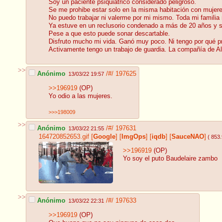
Soy un paciente psiquiatrico considerado peligroso.
Se me prohibe estar solo en la misma habitación con mujere
No puedo trabajar ni valerme por mi mismo. Toda mi famili
Ya estuve en un reclusorio condenado a más de 20 años y s
Pese a que esto puede sonar descartable.
Disfruto mucho mi vida. Ganó muy poco. Ni tengo por qué p
Activamente tengo un trabajo de guardia. La compañía de Alie
>>
Anónimo
/#/
197625
13/03/22 19:57
>>196919
(OP)
Yo odio a las mujeres.
>>>198009
>>
Anónimo
/#/
197631
13/03/22 21:55
164720852653.gif
[
Google
]
[
ImgOps
]
[
iqdb
]
[
SauceNAO
]
( 853
>>196919
(OP)
Yo soy el puto Baudelaire zambo
>>
Anónimo
/#/
197633
13/03/22 22:31
>>196919
(OP)