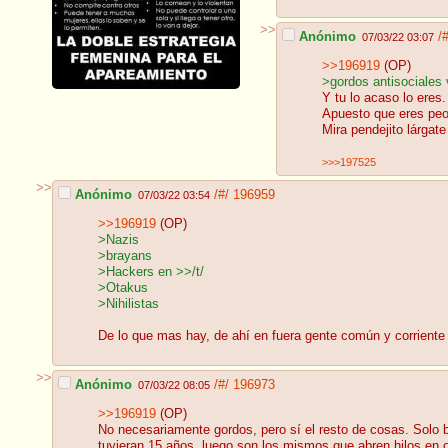
>>
Anónimo
/
07/03/22 03:07
>>196919
(OP)
>gordos antisociales 
Y tu lo acaso lo eres.
Apuesto que eres peor
Mira pendejito lárgat
>>>197525
>>
Anónimo
/#/
196959
07/03/22 03:54
>>196919
(OP)
>Nazis
>brayans
>Hackers en >>/t/
>Otakus
>Nihilistas
De lo que mas hay, de ahí en fuera gente común y corriente
>>
Anónimo
/#/
196973
07/03/22 08:05
>>196919
(OP)
No necesariamente gordos, pero sí el resto de cosas. Solo
tuvieran 15 años, luego son los mismos que abren hilos en