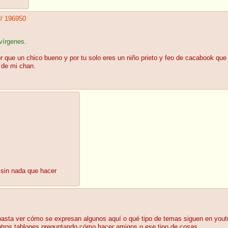
#/
196950
vírgenes.
 que un chico bueno y por tu solo eres un niño prieto y feo de cacabook que
e de mi chan.
 sin nada que hacer
 basta ver cómo se expresan algunos aquí o qué tipo de temas siguen en yout
 otros tablones preguntando cómo hacer amigos o ese tipo de cosas