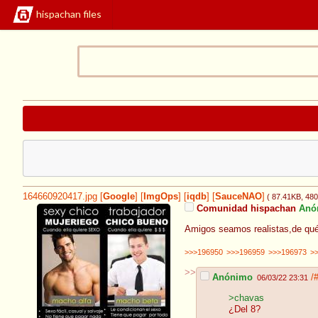
hispachan files
164660920417.jpg
[
Google
]
[
ImgOps
]
[
iqdb
]
[
SauceNAO
]
( 87.41KB
, 48
Comunidad hispachan
Anó
Amigos seamos realistas,de qué
>>>196950
>>>196959
>>>196973
>
>>
Anónimo
/
06/03/22 23:31
>chavas
¿Del 8?