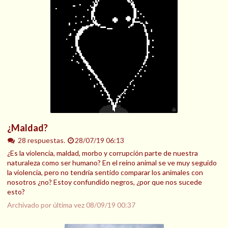
¿Maldad?
28 respuestas.
28/07/19 06:13
¿Es la violencia, maldad, morbo y corrupción parte de nuestra
naturaleza como ser humano? En el reino animal se ve muy seguido
la violencia, pero no tendría sentido comparar los animales con
nosotros ¿no? Estoy confundido negros, ¿por que nos sucede
esto?
Archivado por última vez
08/09/19 00:37