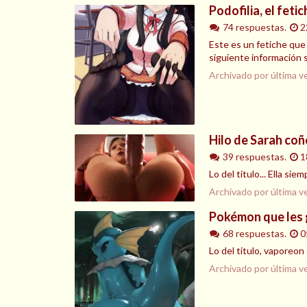
Podofilia, el fetic
74 respuestas.
2
Este es un fetiche que
siguiente información 
Archivado por última v
Hilo de Sarah coñ
39 respuestas.
1
Lo del titulo... Ella sie
Archivado por última v
Pokémon que les 
68 respuestas.
0
Lo del titulo, vaporeon
Archivado por última v