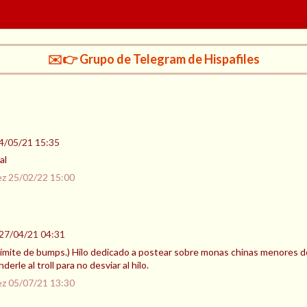
✉️👉 Grupo de Telegram de Hispafiles
4/05/21 15:35
al
ez
25/02/22 15:00
27/04/21 04:31
al límite de bumps.) Hilo dedicado a postear sobre monas chinas menores 
rle al troll para no desviar al hilo.
ez
05/07/21 13:30