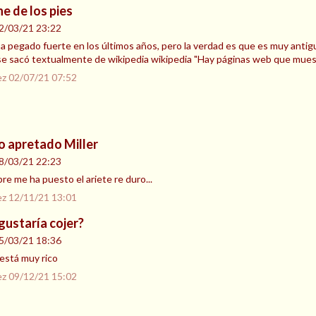
he de los pies
2/03/21 23:22
 a pegado fuerte en los últimos años, pero la verdad es que es muy anti
se sacó textualmente de wikipedia wikipedia "Hay páginas web que mues
ez
02/07/21 07:52
o apretado Miller
8/03/21 22:23
mpre me ha puesto el ariete re duro...
ez
12/11/21 13:01
gustaría cojer?
5/03/21 18:36
 está muy rico
ez
09/12/21 15:02