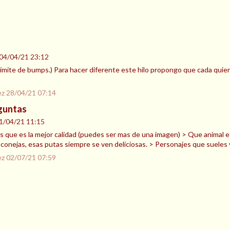
04/04/21 23:12
l límite de bumps.) Para hacer diferente este hilo propongo que cada qu
ez
28/04/21 07:14
eguntas
1/04/21 11:15
s que es la mejor calidad (puedes ser mas de una imagen) > Que animal 
 conejas, esas putas siempre se ven deliciosas. > Personajes que sueles 
ez
02/07/21 07:59