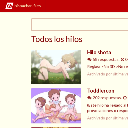
hispachan files
Todos los hilos
Hilo shota
58 respuestas.
0
Reglas: >No 3D >No re
Archivado por última v
Toddlercon
209 respuestas.
(Este hilo ha llegado 
provocaciones o responde
Archivado por última v