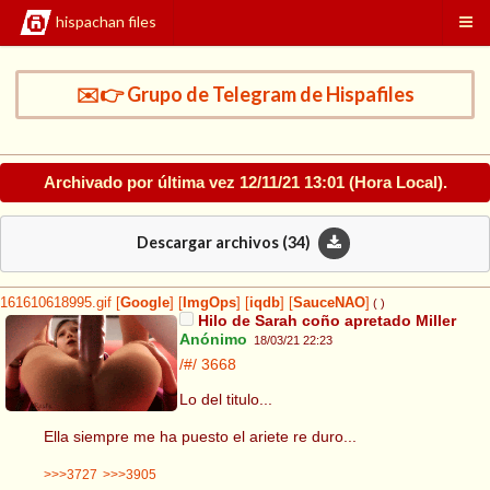
hispachan files
✉️👉 Grupo de Telegram de Hispafiles
Archivado por última vez
12/11/21 13:01
(Hora Local).
Descargar archivos (
34
)
161610618995.gif
[
Google
]
[
ImgOps
]
[
iqdb
]
[
SauceNAO
]
( )
Hilo de Sarah coño apretado Miller
Anónimo
18/03/21 22:23
/#/
3668
Lo del titulo...
Ella siempre me ha puesto el ariete re duro...
>>>3727
>>>3905