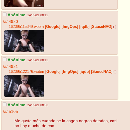
Anónimo
14/05/21 00:12
/#/
4930
162095115349.webm
[
Google
]
[
ImgOps
]
[
iqdb
]
[
SauceNAO
]
( )
Anónimo
14/05/21 00:13
/#/
4931
162095122176.webm
[
Google
]
[
ImgOps
]
[
iqdb
]
[
SauceNAO
]
( )
Anónimo
24/05/21 08:33
/#/
5105
Me gusta más cuando se la cogen negros dotados, casi
no hay mucho de eso.