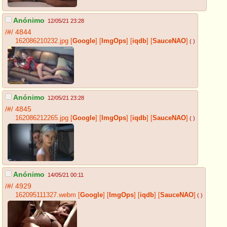
Anónimo
12/05/21 23:28
/#/
4844
162086210232.jpg
[
Google
]
[
ImgOps
]
[
iqdb
]
[
SauceNAO
]
( )
Anónimo
12/05/21 23:28
/#/
4845
162086212265.jpg
[
Google
]
[
ImgOps
]
[
iqdb
]
[
SauceNAO
]
( )
Anónimo
14/05/21 00:11
/#/
4929
162095111327.webm
[
Google
]
[
ImgOps
]
[
iqdb
]
[
SauceNAO
]
( )