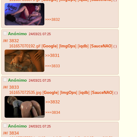
>>>3832
Anónimo
24/03/21 07:25
/#/
3832
161657070192.gif
[
Google
]
[
ImgOps
]
[
iqdb
]
[
SauceNAO
]
( )
>>3831
>>>3833
Anónimo
24/03/21 07:25
/#/
3833
161657072535.jpg
[
Google
]
[
ImgOps
]
[
iqdb
]
[
SauceNAO
]
( )
>>3832
>>>3834
Anónimo
24/03/21 07:25
/#/
3834