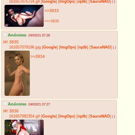
161657075724.gif
[
Google
]
[
ImgOps
]
[
iqdb
]
[
SauceNAO
]
( )
>>3833
>>>3835
Anónimo
24/03/21 07:26
/#/
3835
161657079196.jpg
[
Google
]
[
ImgOps
]
[
iqdb
]
[
SauceNAO
]
( )
>>3834
Anónimo
24/03/21 07:27
/#/
3836
161657082354.gif
[
Google
]
[
ImgOps
]
[
iqdb
]
[
SauceNAO
]
( )