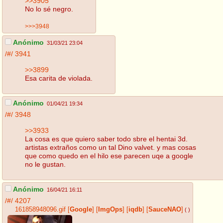
>>3905
No lo sé negro.
>>>3948
Anónimo
31/03/21 23:04
/#/
3941
>>3899
Esa carita de violada.
Anónimo
01/04/21 19:34
/#/
3948
>>3933
La cosa es que quiero saber todo sbre el hentai 3d.
artistas extraños como un tal Dino valvet. y mas cosas
que como quedo en el hilo ese parecen uqe a google
no le gustan.
Anónimo
16/04/21 16:11
/#/
4207
161858948096.gif
[
Google
]
[
ImgOps
]
[
iqdb
]
[
SauceNAO
]
( )