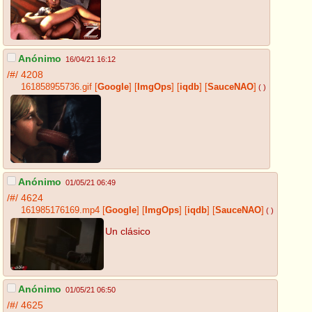
Anónimo
16/04/21 16:12
/#/
4208
161858955736.gif
[
Google
]
[
ImgOps
]
[
iqdb
]
[
SauceNAO
]
( )
Anónimo
01/05/21 06:49
/#/
4624
161985176169.mp4
[
Google
]
[
ImgOps
]
[
iqdb
]
[
SauceNAO
]
( )
Un clásico
Anónimo
01/05/21 06:50
/#/
4625