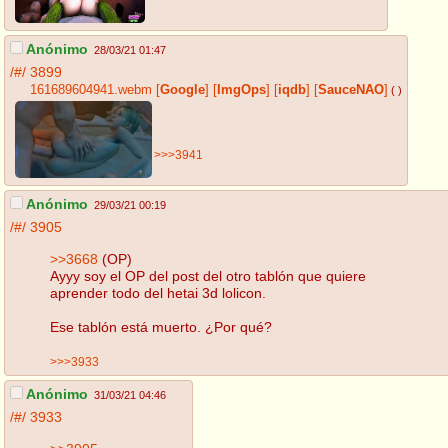
Anónimo
28/03/21 01:47
/#/
3899
161689604941.webm
[
Google
]
[
ImgOps
]
[
iqdb
]
[
SauceNAO
]
( )
>>>3941
Anónimo
29/03/21 00:19
/#/
3905
>>3668
(OP)
Ayyy soy el OP del post del otro tablón que quiere
aprender todo del hetai 3d lolicon.
Ese tablón está muerto. ¿Por qué?
>>>3933
Anónimo
31/03/21 04:46
/#/
3933