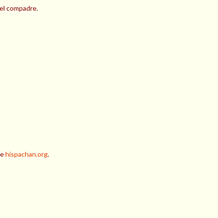
 el compadre.
de
hispachan.org
.