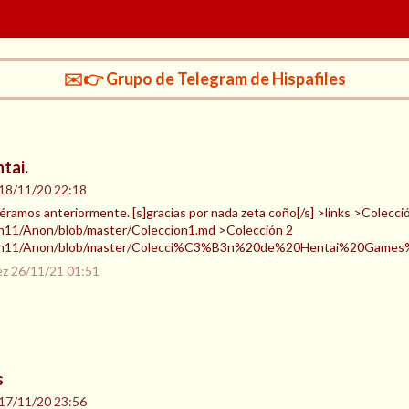
✉️👉 Grupo de Telegram de Hispafiles
tai.
18/11/20 22:18
ramos anteriormente. [s]gracias por nada zeta coño[/s] >links >Colecci
in11/Anon/blob/master/Coleccion1.md >Colección 2
Sain11/Anon/blob/master/Colecci%C3%B3n%20de%20Hentai%20Games%
ez
26/11/21 01:51
s
17/11/20 23:56