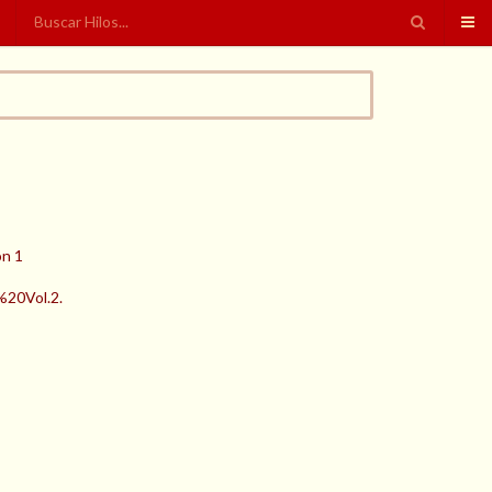
ón 1
20Vol.2.