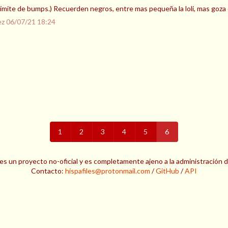
l límite de bumps.) Recuerden negros, entre mas pequeña la loli, mas goza
ez
06/07/21 18:24
1
2
3
4
5
6
es un proyecto no-oficial y es completamente ajeno a la administración 
Contacto:
hispafiles@protonmail.com
/
GitHub
/
API