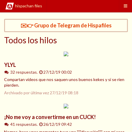
hispachan files
✉️👉 Grupo de Telegram de Hispafiles
Todos los hilos
YLYL
32 respuestas.
27/12/19 00:02
Compartan vídeos que nos saquen unos buenos kekes y si se ríen
pierden.
Archivado por última vez
27/12/19 08:18
¡No me voy a convertirme en un CUCK!
41 respuestas.
26/12/19 09:42
Negros, hace unos momentos tuve una """discusión""" con mi saco