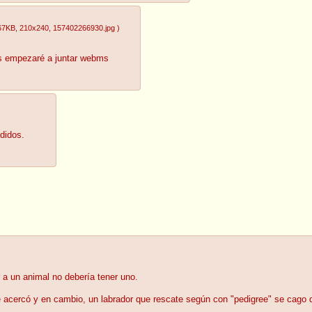
67KB
, 210x240
, 157402266930.jpg
)
lls empezaré a juntar webms
edidos.
 a un animal no debería tener uno.
e acercó y en cambio, un labrador que rescate según con "pedigree" se cago