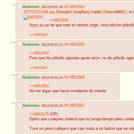
>>
Anónimo
/#/
6953350
26/12/19 01:20
157732323294.jpg
[
Google
]
[
ImgOps
]
[
iqdb
]
[
SauceNAO
]
( 16.
>>6953342
Ayyy ya se de que haré el viernes jorge, sera edición pitbu
>>>6953354
>>
Anónimo
/#/
6953354
26/12/19 01:21
>>6953350
Pero que los pitbulls agredan gente anon, no de pitbulls agr
>>>6953359
>>
Anónimo
/#/
6953359
26/12/19 01:23
>>6953354
No me digas que hacer moralputo de mierda
>>
Anónimo
/#/
6953362
26/12/19 01:23
>>6953275
(OP)
Opino que cualquier imbécil que no tenga tiempo para cuidar
Tuve un perro callejero que casi mata a un ladrón que se m