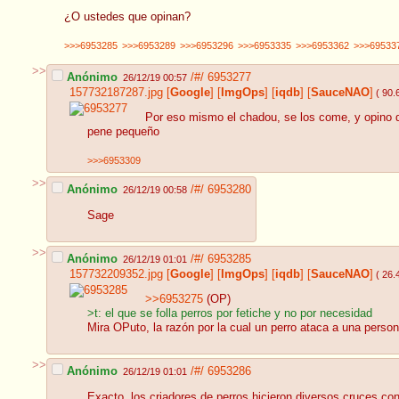
¿O ustedes que opinan?
>>>6953285
>>>6953289
>>>6953296
>>>6953335
>>>6953362
>>>69533
>>
Anónimo
/#/
6953277
26/12/19 00:57
157732187287.jpg
[
Google
]
[
ImgOps
]
[
iqdb
]
[
SauceNAO
]
( 90.
Por eso mismo el chadou, se los come, y opino 
pene pequeño
>>>6953309
>>
Anónimo
/#/
6953280
26/12/19 00:58
Sage
>>
Anónimo
/#/
6953285
26/12/19 01:01
157732209352.jpg
[
Google
]
[
ImgOps
]
[
iqdb
]
[
SauceNAO
]
( 26.
>>6953275
(OP)
>t: el que se folla perros por fetiche y no por necesidad
Mira OPuto, la razón por la cual un perro ataca a una pers
>>
Anónimo
/#/
6953286
26/12/19 01:01
Exacto, los criadores de perros hicieron diversos cruces con 