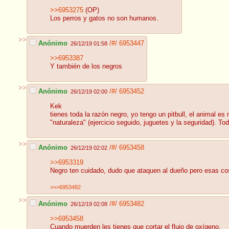
>>6953275
(OP)
Los perros y gatos no son humanos.
>>
Anónimo
/#/
6953447
26/12/19 01:58
>>6953387
Y también de los negros
>>
Anónimo
/#/
6953452
26/12/19 02:00
Kek
tienes toda la razón negro, yo tengo un pitbull, el animal e
"naturaleza" (ejercicio seguido, juguetes y la seguridad). T
>>
Anónimo
/#/
6953458
26/12/19 02:02
>>6953319
Negro ten cuidado, dudo que ataquen al dueño pero esas 
>>>6953482
>>
Anónimo
/#/
6953482
26/12/19 02:08
>>6953458
Cuando muerden les tienes que cortar el flujo de oxígeno.