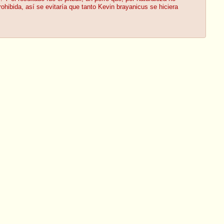
ohibida, así se evitaría que tanto Kevin brayanicus se hiciera