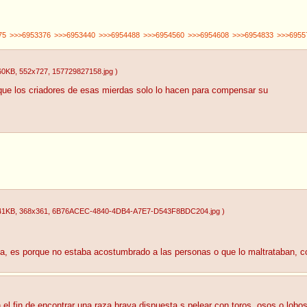
75
>>>6953376
>>>6953440
>>>6954488
>>>6954560
>>>6954608
>>>6954833
>>>6955
60KB
, 552x727
, 157729827158.jpg
)
que los criadores de esas mierdas solo lo hacen para compensar su
41KB
, 368x361
, 6B76ACEC-4840-4DB4-A7E7-D543F8BDC204.jpg
)
ona, es porque no estaba acostumbrado a las personas o que lo maltrataban, 
el fin de encontrar una raza brava dispuesta s pelear con toros, osos o lobos. 