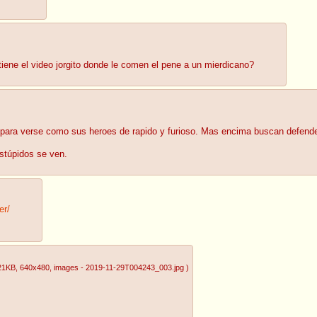
ene el video jorgito donde le comen el pene a un mierdicano?
 para verse como sus heroes de rapido y furioso. Mas encima buscan defende
stúpidos se ven.
er/
21KB
, 640x480
, images - 2019-11-29T004243_003.jpg
)