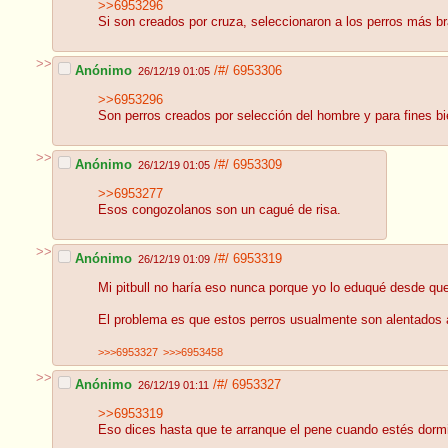
>>6953296
Si son creados por cruza, seleccionaron a los perros más bra
>>
Anónimo
/#/
6953306
26/12/19 01:05
>>6953296
Son perros creados por selección del hombre y para fines bi
>>
Anónimo
/#/
6953309
26/12/19 01:05
>>6953277
Esos congozolanos son un cagué de risa.
>>
Anónimo
/#/
6953319
26/12/19 01:09
Mi pitbull no haría eso nunca porque yo lo eduqué desde que
El problema es que estos perros usualmente son alentados
>>>6953327
>>>6953458
>>
Anónimo
/#/
6953327
26/12/19 01:11
>>6953319
Eso dices hasta que te arranque el pene cuando estés dorm