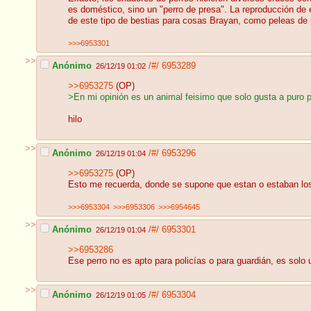
es doméstico, sino un "perro de presa". La reproducción de e
de este tipo de bestias para cosas Brayan, como peleas de 
>>>6953301
>>
Anónimo
/#/
6953289
26/12/19 01:02
>>6953275
(OP)
>En mi opinión es un animal feisimo que solo gusta a puro
hilo
>>
Anónimo
/#/
6953296
26/12/19 01:04
>>6953275
(OP)
Esto me recuerda, donde se supone que estan o estaban los 
>>>6953304
>>>6953306
>>>6954645
>>
Anónimo
/#/
6953301
26/12/19 01:04
>>6953286
Ese perro no es apto para policías o para guardián, es solo 
>>
Anónimo
/#/
6953304
26/12/19 01:05