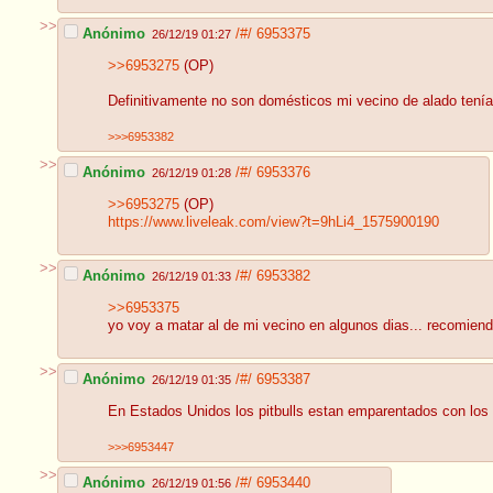
>>
Anónimo
/#/
6953375
26/12/19 01:27
>>6953275
(OP)
Definitivamente no son domésticos mi vecino de alado tenía u
>>>6953382
>>
Anónimo
/#/
6953376
26/12/19 01:28
>>6953275
(OP)
https://www.liveleak.com/view?t=9hLi4_1575900190
>>
Anónimo
/#/
6953382
26/12/19 01:33
>>6953375
yo voy a matar al de mi vecino en algunos dias... recomien
>>
Anónimo
/#/
6953387
26/12/19 01:35
En Estados Unidos los pitbulls estan emparentados con los l
>>>6953447
>>
Anónimo
/#/
6953440
26/12/19 01:56