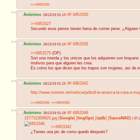
>>>6953330
>>
Anónimo
/#/
6953330
26/12/19 01:13
>>6953327
Secundo esos perros tienen fama de comer pene, ¿Alguien ti
>>
Anónimo
/#/
6953335
26/12/19 01:14
>>6953275
(OP)
Son una mierda y los unicos que los adquieren son brayans
motivos para que alguien les crea.
Es como los que dicen que los trapos son mujeres, así de e
>>
Anónimo
/#/
6953342
26/12/19 01:15
http://www.noreste.net/noticia/pitbull-le-arranca-la-cara-a-muj
>>>6953346
>>>6953350
>>
Anónimo
/#/
6953346
26/12/19 01:18
157732309925.jpg
[
Google
]
[
ImgOps
]
[
iqdb
]
[
SauceNAO
]
( 57.
>>6953342
¿Tienes una pic de como quedó después?