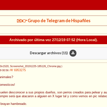
✉️👉 Grupo de Telegram de Hispafiles
Archivado por última vez
27/12/19 07:52
(Hora Local).
Descargar archivos (
11
)
20x1520
, Screenshot_20191225-185126_Chrome.jpg
)
/#/
6953275
9 00:56
 animales?
domesticos!
 suelen desconocer a sus propios dueños, son perros creados para pelear y aun
pre será que atacaron a alguien en X lugar tal y como vemos en pic related
e brayan hambreado.