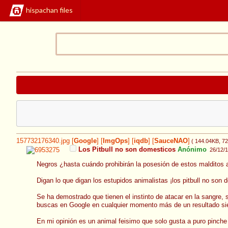
hispachan files
157732176340.jpg
[
Google
]
[
ImgOps
]
[
iqdb
]
[
SauceNAO
]
( 144.04KB
, 7
Los Pitbull no son domesticos
Anónimo
26/12/1
Negros ¿hasta cuándo prohibirán la posesión de estos malditos
Digan lo que digan los estupidos animalistas ¡los pitbull no son 
Se ha demostrado que tienen el instinto de atacar en la sangre,
buscas en Google en cualquier momento más de un resultado siem
En mi opinión es un animal feisimo que solo gusta a puro pinch