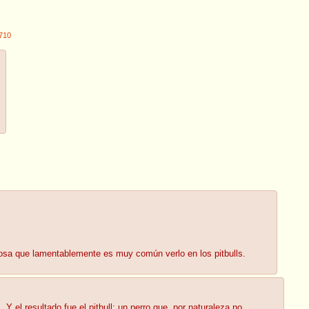
710
cosa que lamentablemente es muy común verlo en los pitbulls.
Y el resultado fue el pitbull; un perro que, por naturaleza no