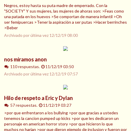
Negros, estoy hasta su puta madre de emperrado. Con la
"SOCIETY" Y sus mujeres, las mujeres de ahoras son: >Feas como
una patada en los huevos >Se comportan de manera infantil >Oh
ser femipuercas >Tener la aspiración a ser putas >Hacer berrinches
>Beber
Archivado por última vez
12/12/19 08:00
nos miramos anon
110 respuestas.
11/12/19 03:50
Archivado por última vez
12/12/19 07:57
Hilo de respeto a Eric y Dylan
57 respuestas.
11/12/19 03:27
>por que enfrentaron a los bullying >por que gracias a ustedes
tenemos la cancion pumped up kicks >por que les dedicaron un
personaje en american horror story >por que hicieron lo que
muchos no harian >por que dieron ejemplo de inclusion y fueron por