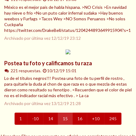
México es el mejor país de habla hispana. >NO Crisis >En navidad
hay nieve o frío <No un puto calor infernal sudaka >Hay buenos
weebos y Furfags >Tacos Wey >NO Somos Peruanos >No solos
Cuckpaña
https://twitter.com/DrakeBell/status/1204244893649915904?s=1
Archivado por última vez
12/12/19 23:12
Postea tu foto y calificamos tu raza
221 respuestas.
10/12/19 15:01
Lo de el títulos negros!!! Postea una foto de tu perfil de rostro ,
para quitarle la duda al chon de que raza es o que mezcla de estas
dieron como resultado su fenotipo . <Recuerden que el color de piel
no es el indicador racial más efectivo . > La ca
Archivado por última vez
13/12/19 21:28
1
-10
14
15
16
+10
245