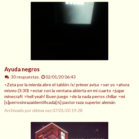
Ayuda negros
30 respuestas.
02/01/20 06:43
<Zeta por la mierda abre el tablón /x/ primer aviso >ser yo >ahora
mismo (3:30) >estar con la ventana abierta en mi cuarto >jugar
minecraft >hell yeah! Buen juego >de la nada perros chillar >mi
[s]perrosinrazaidentificada[/s] pastor raza superior alemán
Archivado por última vez
07/01/20 19:28