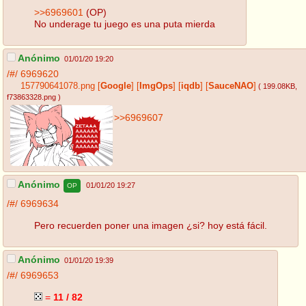
>>6969601
(OP)
No underage tu juego es una puta mierda
Anónimo
01/01/20 19:20
/#/
6969620
157790641078.png
[
Google
]
[
ImgOps
]
[
iqdb
]
[
SauceNAO
]
( 199.08KB
,
f73863328.png
)
>>6969607
Anónimo
01/01/20 19:27
OP
/#/
6969634
Pero recuerden poner una imagen ¿si? hoy está fácil.
Anónimo
01/01/20 19:39
/#/
6969653
=
11 / 82