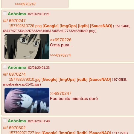
>>>6970247
Anónimo
02/01/20 01:21
/#/
6970247
157792810726.png
[
Google
]
[
ImgOps
]
[
iqdb
]
[
SauceNAO
]
( 151.94KB
,
68747470733a2f2f73332e616d617a6f6e6177732e636f6d2f.png
)
>>6970226
Ostia puta...
>>>6970274
Anónimo
02/01/20 01:33
/#/
6970274
157792879010.jpg
[
Google
]
[
ImgOps
]
[
iqdb
]
[
SauceNAO
]
( 97.05KB
,
angelbeats-cap01-01.jpg
)
>>6970247
Fue bonito mientras duró
Anónimo
02/01/20 01:48
/#/
6970302
157792971727.jpg
[
Google
]
[
ImgOps
]
[
iqdb
]
[
SauceNAO
]
( 117.27KB
,