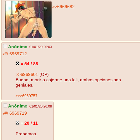
>>6969682
Anónimo
01/01/20 20:03
/#/
6969712
=
54 / 88
>>6969601
(OP)
Bueno, morir o cojerme una loli, ambas opciones son
geniales.
>>>6969757
Anónimo
01/01/20 20:08
/#/
6969719
=
20 / 11
Probemos.