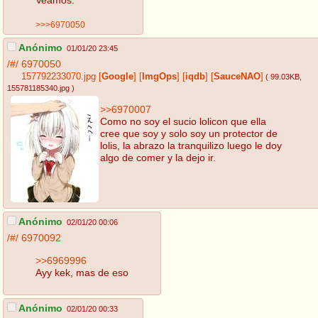
>>>6970050
Anónimo
01/01/20 23:45
/#/
6970050
157792233070.jpg
[
Google
]
[
ImgOps
]
[
iqdb
]
[
SauceNAO
]
( 99.03KB
,
155781185340.jpg
)
>>6970007
Como no soy el sucio lolicon que ella
cree que soy y solo soy un protector de
lolis, la abrazo la tranquilizo luego le doy
algo de comer y la dejo ir.
Anónimo
02/01/20 00:06
/#/
6970092
>>6969996
Ayy kek, mas de eso
Anónimo
02/01/20 00:33