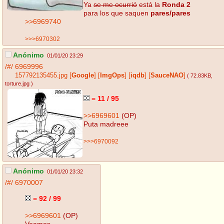
Ya
se me ocurrió
está la
Ronda 2
para los que saquen
pares/pares
>>6969740
>>>6970302
Anónimo
01/01/20 23:29
/#/
6969996
157792135455.jpg
[
Google
]
[
ImgOps
]
[
iqdb
]
[
SauceNAO
]
( 72.83KB
,
torture.jpg
)
=
11 / 95
>>6969601
(OP)
Puta madreee
>>>6970092
Anónimo
01/01/20 23:32
/#/
6970007
=
92 / 99
>>6969601
(OP)
Veamos.