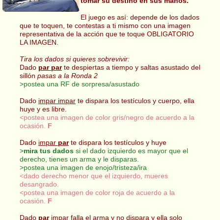
tomar su destino en sus manos.
El juego es así: depende de los dados
que te toquen, te contestas a ti mismo con una imagen
representativa de la acción que te toque OBLIGATORIO
LA IMAGEN.
Tira los dados si quieres sobrevivir:
Dado
par par
te despiertas a tiempo y saltas asustado del
sillón
pasas a la Ronda 2
>postea una RF de sorpresa/asustado
Dado
impar impar
te dispara los testículos y cuerpo, ella
huye y es libre.
<postea una imagen de color gris/negro de acuerdo a la
ocasión.
F
Dado
impar
par
te dispara los testículos y huye
>
mira tus dados
si el dado izquierdo es mayor que el
derecho, tienes un arma y le disparas.
>postea una imagen de enojo/tristeza/ira
<dado derecho menor que el izquierdo, mueres
desangrado.
<postea una imagen de color roja de acuerdo a la
ocasión.
F
Dado
par
impar
falla el arma y no dispara y ella solo