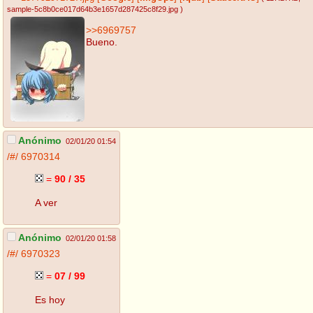
sample-5c8b0ce017d64b3e1657d287425c8f29.jpg
)
>>6969757
Bueno.
Anónimo
02/01/20 01:54
/#/
6970314
=
90 / 35
A ver
Anónimo
02/01/20 01:58
/#/
6970323
=
07 / 99
Es hoy