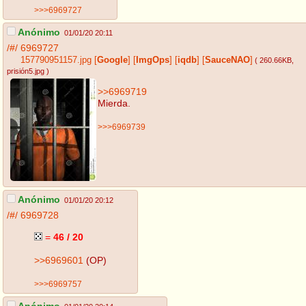
>>>6969727
Anónimo
01/01/20 20:11
/#/
6969727
157790951157.jpg
[
Google
]
[
ImgOps
]
[
iqdb
]
[
SauceNAO
]
( 260.66KB
,
prisión5.jpg
)
>>6969719
Mierda.
>>>6969739
Anónimo
01/01/20 20:12
/#/
6969728
=
46 / 20
>>6969601
(OP)
>>>6969757