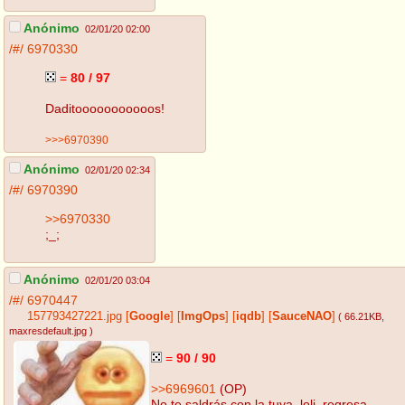
Anónimo
02/01/20 02:00
/#/
6970330
=
80 / 97
Daditooooooooooos!
>>>6970390
Anónimo
02/01/20 02:34
/#/
6970390
>>6970330
;_;
Anónimo
02/01/20 03:04
/#/
6970447
157793427221.jpg
[
Google
]
[
ImgOps
]
[
iqdb
]
[
SauceNAO
]
( 66.21KB
,
maxresdefault.jpg
)
=
90 / 90
>>6969601
(OP)
No te saldrás con la tuya, loli, regresa