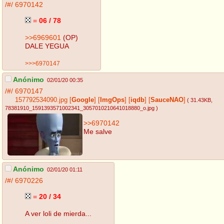
/#/
6970142
=
06 / 78
>>6969601
(OP)
DALE YEGUA
>>>6970147
Anónimo
02/01/20 00:35
/#/
6970147
157792534090.jpg
[
Google
]
[
ImgOps
]
[
iqdb
]
[
SauceNAO
]
( 31.43KB
,
78381910_1591393571002341_3057010210641018880_o.jpg
)
>>6970142
Me salve
Anónimo
02/01/20 01:11
/#/
6970226
=
20 / 34
A ver loli de mierda...