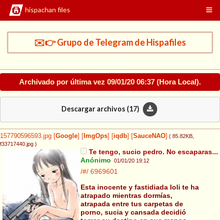
hispachan files
✉️👉 Grupo de Telegram de Hispafiles
Archivado por última vez
09/01/20 06:37
(Hora Local).
Descargar archivos (
17
)
157790596593.jpg
[
Google
]
[
ImgOps
]
[
iqdb
]
[
SauceNAO
]
( 85.82KB
,
f33717440.jpg
)
Te tengo, sucio pedro. No escaparas...
Anónimo
01/01/20 19:12
/#/
6969601
Esta inocente y fastidiada loli te ha
atrapado mientras dormías,
atrapada entre tus carpetas de
porno, sucia y cansada decidió