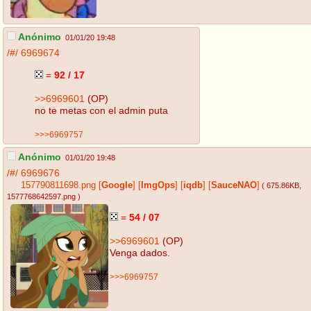
Anónimo
01/01/20 19:48
/#/
6969674
=
92 / 17
>>6969601
(OP)
no te metas con el admin puta
>>>6969757
Anónimo
01/01/20 19:48
/#/
6969676
157790811698.png
[
Google
]
[
ImgOps
]
[
iqdb
]
[
SauceNAO
]
( 675.86KB
,
1577768642597.png
)
=
54 / 07
>>6969601
(OP)
Venga dados.
>>>6969757