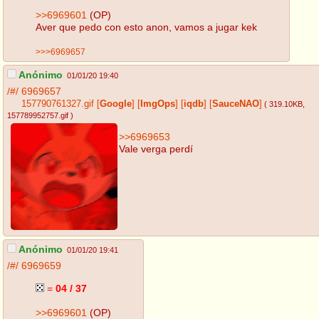
>>6969601
(OP)
Aver que pedo con esto anon, vamos a jugar kek
>>>6969657
Anónimo
01/01/20 19:40
/#/
6969657
157790761327.gif
[
Google
]
[
ImgOps
]
[
iqdb
]
[
SauceNAO
]
( 319.10KB
,
157789952757.gif
)
>>6969653
Vale verga perdí
Anónimo
01/01/20 19:41
/#/
6969659
=
04 / 37
>>6969601
(OP)