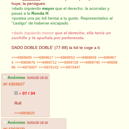
huye, la persigues:
>dado izquierdo
mayor
que el derecho, la acorralas y
pasas a la
Ronda H
.
>postea una pic loli hentai a tu gusto. Representativo al
"castigo" de haberse escapado.
<dado izquierdo
menor
que el derecho, ella tenía un
cuchillo y te apuñala por pederasata.
DADO DOBLE DOBLE' (77-88) la loli te coge a ti.
>>>6969609
>>>6969617
>>>6969653
>>>6969659
>>>696967
4
>>>6969676
>>>6969712
>>>6969728
>>>6969740
>>>69699
96
>>>6970007
>>>6970142
>>>6970447
Anónimo
01/01/20 19:15
/#/
6969607
=
07 / 34
Roll
>>>6969620
Anónimo
01/01/20 19:16