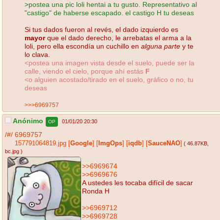
>postea una pic loli hentai a tu gusto. Representativo al
"castigo" de haberse escapado. el castigo H tu deseas
Si tus dados fueron al revés, el dado izquierdo es
mayor
que el dado derecho, le arrebatas el arma a la
loli, pero ella escondía un cuchillo en
alguna parte
y te
lo clava.
<postea una imagen vista desde el suelo, puede ser la
calle, viendo el cielo, porque ahí estás
F
<o alguien acostado/tirado en el suelo, gráfico o no, tu
deseas
>>>6969757
Anónimo
01/01/20 20:30
OP
/#/
6969757
157791064819.jpg
[
Google
]
[
ImgOps
]
[
iqdb
]
[
SauceNAO
]
( 46.87KB
,
bc.jpg
)
>>6969674
>>6969676
A ustedes les tocaba difícil de sacar
Ronda H
>>6969712
>>6969728