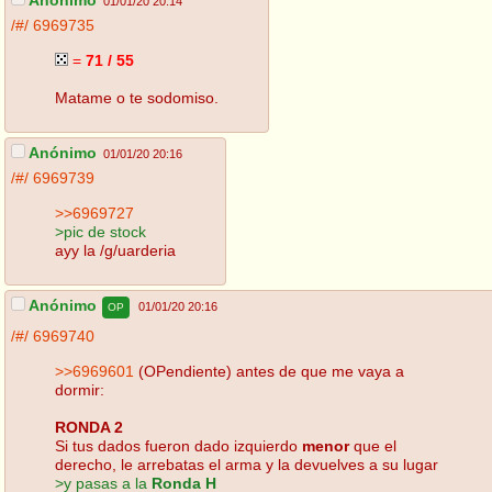
Anónimo
01/01/20 20:14
/#/
6969735
=
71 / 55
Matame o te sodomiso.
Anónimo
01/01/20 20:16
/#/
6969739
>>6969727
>pic de stock
ayy la /g/uarderia
Anónimo
01/01/20 20:16
OP
/#/
6969740
>>6969601
(OPendiente) antes de que me vaya a
dormir:
RONDA 2
Si tus dados fueron dado izquierdo
menor
que el
derecho, le arrebatas el arma y la devuelves a su lugar
>y pasas a la
Ronda H