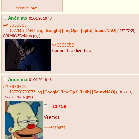
>>>6969665
Anónimo
01/01/20 19:43
/#/
6969665
157790782842.png
[
Google
]
[
ImgOps
]
[
iqdb
]
[
SauceNAO
]
( 477.77KB
,
CRlrV8rVEAAMlms.png
)
>>6969659
Bueno, fue divertido
Anónimo
01/01/20 19:46
/#/
6969670
157790799777.jpg
[
Google
]
[
ImgOps
]
[
iqdb
]
[
SauceNAO
]
( 10.53KB
,
157758276797.jpg
)
=
13 / 56
Veamos
>>>6969677