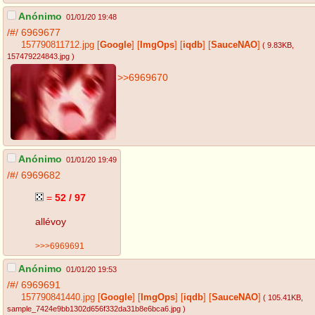
Anónimo
01/01/20 19:48
/#/
6969677
157790811712.jpg
[
Google
]
[
ImgOps
]
[
iqdb
]
[
SauceNAO
]
( 9.83KB
,
157479224843.jpg
)
>>6969670
Anónimo
01/01/20 19:49
/#/
6969682
=
52 / 97
allévoy
>>>6969691
Anónimo
01/01/20 19:53
/#/
6969691
157790841440.jpg
[
Google
]
[
ImgOps
]
[
iqdb
]
[
SauceNAO
]
( 105.41KB
,
sample_7424e9bb1302d656f332da31b8e6bca6.jpg
)