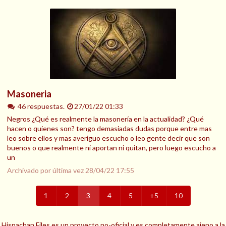
Masoneria
46 respuestas.
27/01/22 01:33
Negros ¿Qué es realmente la masonería en la actualidad? ¿Qué
hacen o quienes son? tengo demasiadas dudas porque entre mas
leo sobre ellos y mas averiguo escucho o leo gente decir que son
buenos o que realmente ni aportan ni quitan, pero luego escucho a
un
Archivado por última vez
28/04/22 17:55
1
2
3
4
5
+5
10
Hispachan Files es un proyecto no-oficial y es completamente ajeno a la