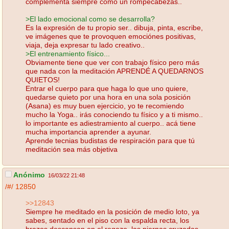
complementa siempre como un rompecabezas..
>El lado emocional como se desarrolla?
Es la expresión de tu propio ser.. dibuja, pinta, escribe,
ve imágenes que te provoquen emociónes positivas,
viaja, deja expresar tu lado creativo..
>El entrenamiento físico...
Obviamente tiene que ver con trabajo físico pero más
que nada con la meditación APRENDÉ A QUEDARNOS
QUIETOS!
Entrar el cuerpo para que haga lo que uno quiere,
quedarse quieto por una hora en una sola posición
(Asana) es muy buen ejercicio, yo te recomiendo
mucho la Yoga.. irás conociendo tu físico y a ti mismo..
lo importante es adiestramiento al cuerpo.. acá tiene
mucha importancia aprender a ayunar.
Aprende tecnias budistas de respiración para que tú
meditación sea más objetiva
Anónimo
16/03/22 21:48
/#/
12850
>>12843
Siempre he meditado en la posición de medio loto, ya
sabes, sentado en el piso con la espalda recta, los
brazos descansan en el regazo, las piernas cruzadas