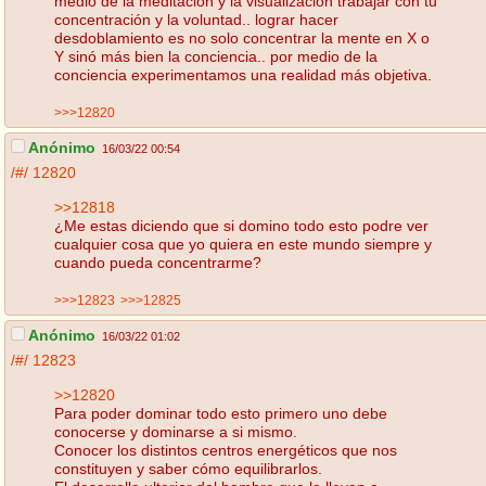
medio de la meditación y la visualización trabajar con tu
concentración y la voluntad.. lograr hacer
desdoblamiento es no solo concentrar la mente en X o
Y sinó más bien la conciencia.. por medio de la
conciencia experimentamos una realidad más objetiva.
>>>12820
Anónimo
16/03/22 00:54
/#/
12820
>>12818
¿Me estas diciendo que si domino todo esto podre ver
cualquier cosa que yo quiera en este mundo siempre y
cuando pueda concentrarme?
>>>12823
>>>12825
Anónimo
16/03/22 01:02
/#/
12823
>>12820
Para poder dominar todo esto primero uno debe
conocerse y dominarse a si mismo.
Conocer los distintos centros energéticos que nos
constituyen y saber cómo equilibrarlos.