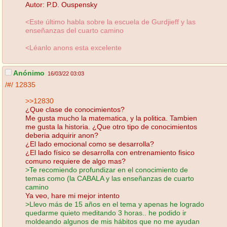
Autor: P.D. Ouspensky
<Este último habla sobre la escuela de Gurdjieff y las
enseñanzas del cuarto camino
<Léanlo anons esta excelente
Anónimo
16/03/22 03:03
/#/
12835
>>12830
¿Que clase de conocimientos?
Me gusta mucho la matematica, y la politica. Tambien
me gusta la historia. ¿Que otro tipo de conocimientos
deberia adquirir anon?
¿El lado emocional como se desarrolla?
¿El lado físico se desarrolla con entrenamiento fisico
comuno requiere de algo mas?
>Te recomiendo profundizar en el conocimiento de
temas como (la CABALA y las enseñanzas de cuarto
camino
Ya veo, hare mi mejor intento
>Llevo más de 15 años en el tema y apenas he logrado
quedarme quieto meditando 3 horas.. he podido ir
moldeando algunos de mis hábitos que no me ayudan