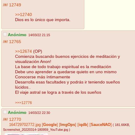
/#/
12749
>>12740
Dios es lo único que importa.
Anónimo
14/03/22 21:15
/#/
12765
>>12674
(OP)
Comienza buscando buenos ejercicios de meditación y
visualización Anon!
La base de todo trabajo espiritual es la meditación
Debe uno aprender a quedarse quieto en uno mismo
Conocerse más íntimamente
Desarrolla esas facultades y podrás ir teniendo sueños
lúcidos..
El viaje astral se logra a través de los sueños
>>>12776
Anónimo
14/03/22 22:30
/#/
12770
164729702772.jpg
[
Google
]
[
ImgOps
]
[
iqdb
]
[
SauceNAO
]
( 181.66KB
,
Screenshot_20220314-180959_YouTube.jpg
)