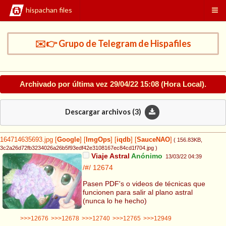
hispachan files
✉️👉 Grupo de Telegram de Hispafiles
Archivado por última vez
29/04/22 15:08
(Hora Local).
Descargar archivos (
3
)
164714635693.jpg
[
Google
]
[
ImgOps
]
[
iqdb
]
[
SauceNAO
]
( 156.83KB
,
3c2a26d72fb3234026a26b5f93edf42e3108167ec84cd1f704.jpg
)
Viaje Astral
Anónimo
13/03/22 04:39
/#/
12674
Pasen PDF's o videos de técnicas que
funcionen para salir al plano astral
(nunca lo he hecho)
>>>12676
>>>12678
>>>12740
>>>12765
>>>12949