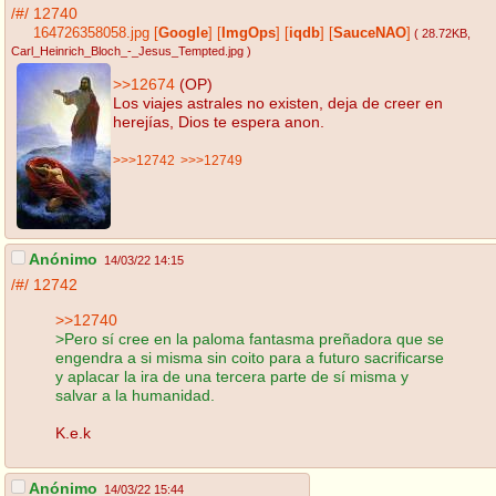
/#/
12740
164726358058.jpg
[
Google
]
[
ImgOps
]
[
iqdb
]
[
SauceNAO
]
( 28.72KB
,
Carl_Heinrich_Bloch_-_Jesus_Tempted.jpg
)
>>12674
(OP)
Los viajes astrales no existen, deja de creer en
herejías, Dios te espera anon.
>>>12742
>>>12749
Anónimo
14/03/22 14:15
/#/
12742
>>12740
>Pero sí cree en la paloma fantasma preñadora que se
engendra a si misma sin coito para a futuro sacrificarse
y aplacar la ira de una tercera parte de sí misma y
salvar a la humanidad.
K.e.k
Anónimo
14/03/22 15:44