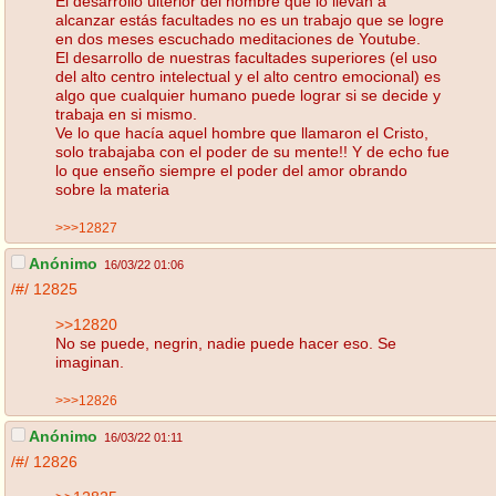
El desarrollo ulterior del hombre que lo llevan a
alcanzar estás facultades no es un trabajo que se logre
en dos meses escuchado meditaciones de Youtube.
El desarrollo de nuestras facultades superiores (el uso
del alto centro intelectual y el alto centro emocional) es
algo que cualquier humano puede lograr si se decide y
trabaja en si mismo.
Ve lo que hacía aquel hombre que llamaron el Cristo,
solo trabajaba con el poder de su mente!! Y de echo fue
lo que enseño siempre el poder del amor obrando
sobre la materia
>>>12827
Anónimo
16/03/22 01:06
/#/
12825
>>12820
No se puede, negrin, nadie puede hacer eso. Se
imaginan.
>>>12826
Anónimo
16/03/22 01:11
/#/
12826