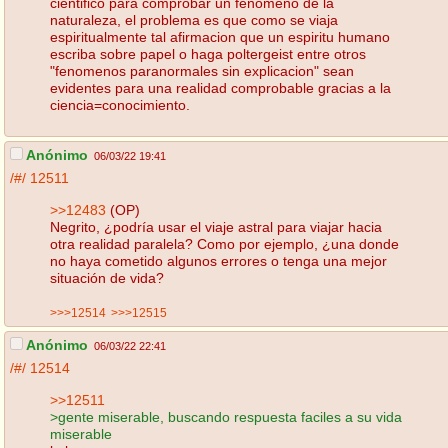
cientifico para comprobar un fenomeno de la
naturaleza, el problema es que como se viaja
espiritualmente tal afirmacion que un espiritu humano
escriba sobre papel o haga poltergeist entre otros
"fenomenos paranormales sin explicacion" sean
evidentes para una realidad comprobable gracias a la
ciencia=conocimiento.
Anónimo
06/03/22 19:41
/#/
12511
>>12483
(OP)
Negrito, ¿podría usar el viaje astral para viajar hacia
otra realidad paralela? Como por ejemplo, ¿una donde
no haya cometido algunos errores o tenga una mejor
situación de vida?
>>>12514
>>>12515
Anónimo
06/03/22 22:41
/#/
12514
>>12511
>gente miserable, buscando respuesta faciles a su vida
miserable