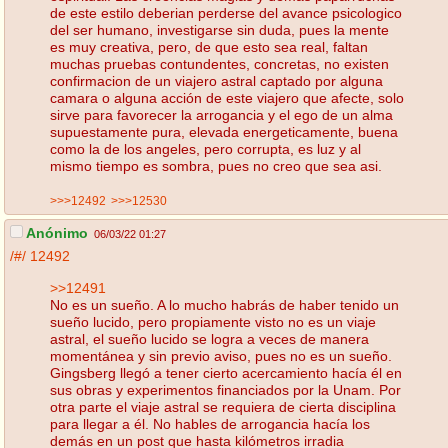
de este estilo deberian perderse del avance psicologico
del ser humano, investigarse sin duda, pues la mente
es muy creativa, pero, de que esto sea real, faltan
muchas pruebas contundentes, concretas, no existen
confirmacion de un viajero astral captado por alguna
camara o alguna acción de este viajero que afecte, solo
sirve para favorecer la arrogancia y el ego de un alma
supuestamente pura, elevada energeticamente, buena
como la de los angeles, pero corrupta, es luz y al
mismo tiempo es sombra, pues no creo que sea asi.
>>>12492
>>>12530
Anónimo
06/03/22 01:27
/#/
12492
>>12491
No es un sueño. A lo mucho habrás de haber tenido un
sueño lucido, pero propiamente visto no es un viaje
astral, el sueño lucido se logra a veces de manera
momentánea y sin previo aviso, pues no es un sueño.
Gingsberg llegó a tener cierto acercamiento hacía él en
sus obras y experimentos financiados por la Unam. Por
otra parte el viaje astral se requiera de cierta disciplina
para llegar a él. No hables de arrogancia hacía los
demás en un post que hasta kilómetros irradia