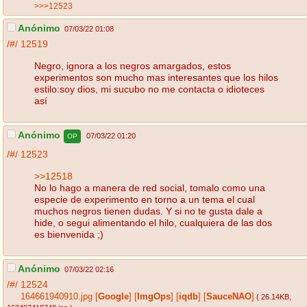
>>>12523
Anónimo
07/03/22 01:08
/#/
12519
Negro, ignora a los negros amargados, estos
experimentos son mucho mas interesantes que los hilos
estilo:soy dios, mi sucubo no me contacta o idioteces
así
Anónimo
07/03/22 01:20
OP
/#/
12523
>>12518
No lo hago a manera de red social, tomalo como una
especie de experimento en torno a un tema el cual
muchos negros tienen dudas. Y si no te gusta dale a
hide, o segui alimentando el hilo, cualquiera de las dos
es bienvenida ;)
Anónimo
07/03/22 02:16
/#/
12524
164661940910.jpg
[
Google
]
[
ImgOps
]
[
iqdb
]
[
SauceNAO
]
( 26.14KB
,