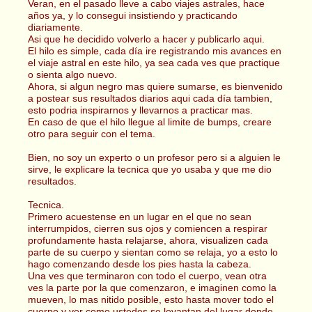
Veran, en el pasado lleve a cabo viajes astrales, hace
años ya, y lo consegui insistiendo y practicando
diariamente.
Asi que he decidido volverlo a hacer y publicarlo aqui.
El hilo es simple, cada día ire registrando mis avances en
el viaje astral en este hilo, ya sea cada ves que practique
o sienta algo nuevo.
Ahora, si algun negro mas quiere sumarse, es bienvenido
a postear sus resultados diarios aqui cada día tambien,
esto podria inspirarnos y llevarnos a practicar mas.
En caso de que el hilo llegue al limite de bumps, creare
otro para seguir con el tema.
Bien, no soy un experto o un profesor pero si a alguien le
sirve, le explicare la tecnica que yo usaba y que me dio
resultados.
Tecnica.
Primero acuestense en un lugar en el que no sean
interrumpidos, cierren sus ojos y comiencen a respirar
profundamente hasta relajarse, ahora, visualizen cada
parte de su cuerpo y sientan como se relaja, yo a esto lo
hago comenzando desde los pies hasta la cabeza.
Una ves que terminaron con todo el cuerpo, vean otra
ves la parte por la que comenzaron, e imaginen como la
mueven, lo mas nitido posible, esto hasta mover todo el
cuerpo y ver como ustedes se levantan del lugar donde