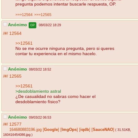
pregunta podemos intentar buscarle respuesta, OP.
>>>12564
>>>12565
Anónimo
08/03/22 18:29
OP
/#/
12564
>>12561
No se me ocurre ninguna pregunta, pero si queres
contar tu experiencia en el mismo hacelo.
Anónimo
08/03/22 18:52
/#/
12565
>>12561
>desdoblamiento astral
¿De casualidad no sabras como hacer el
desdoblamiento físico?
Anónimo
09/03/22 06:53
/#/
12577
164680883196.jpg
[
Google
]
[
ImgOps
]
[
iqdb
]
[
SauceNAO
]
( 31.51KB
,
160416454086.jpg
)