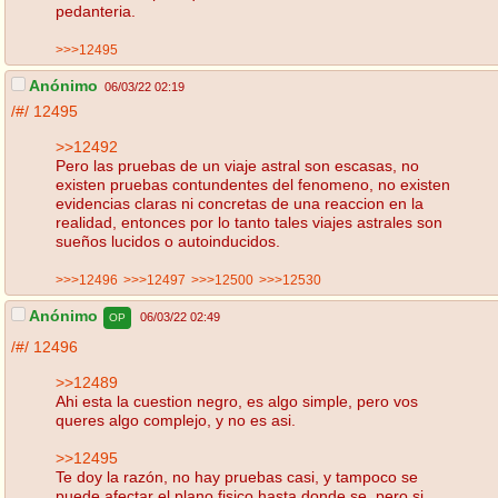
pedanteria.
>>>12495
Anónimo
06/03/22 02:19
/#/
12495
>>12492
Pero las pruebas de un viaje astral son escasas, no
existen pruebas contundentes del fenomeno, no existen
evidencias claras ni concretas de una reaccion en la
realidad, entonces por lo tanto tales viajes astrales son
sueños lucidos o autoinducidos.
>>>12496
>>>12497
>>>12500
>>>12530
Anónimo
06/03/22 02:49
OP
/#/
12496
>>12489
Ahi esta la cuestion negro, es algo simple, pero vos
queres algo complejo, y no es asi.
>>12495
Te doy la razón, no hay pruebas casi, y tampoco se
puede afectar el plano fisico hasta donde se, pero si