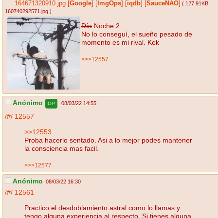
164671320910.jpg
[
Google
]
[
ImgOps
]
[
iqdb
]
[
SauceNAO
]
( 127.91KB
,
160740292571.jpg
)
Día
Noche 2
No lo conseguí, el sueño pesado de
momento es mi rival. Kek
>>>12557
Anónimo
08/03/22 14:55
OP
/#/
12557
>>12553
Proba hacerlo sentado. Asi a lo mejor podes mantener
la consciencia mas facil.
>>>12577
Anónimo
08/03/22 16:30
/#/
12561
Practico el desdoblamiento astral como lo llamas y
tengo alguna experiencia al respecto. Si tienes alguna