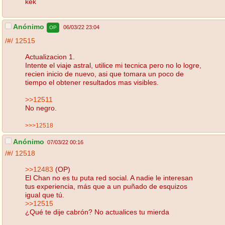
kek
Anónimo
06/03/22 23:04
OP
/#/
12515
Actualizacion 1.
Intente el viaje astral, utilice mi tecnica pero no lo logre,
recien inicio de nuevo, asi que tomara un poco de
tiempo el obtener resultados mas visibles.
>>12511
No negro.
>>>12518
Anónimo
07/03/22 00:16
/#/
12518
>>12483
(OP)
El Chan no es tu puta red social. A nadie le interesan
tus experiencia, más que a un puñado de esquizos
igual que tú.
>>12515
¿Qué te dije cabrón? No actualices tu mierda