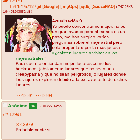
/#/
12979
164784952199.gif
[
Google
]
[
ImgOps
]
[
iqdb
]
[
SauceNAO
]
( 747.28KB
,
164425203852.gif
)
Actualización 9
Ya puedo concentrarme mejor, no es
un gran avance pero al menos es un
paso, me han surgido varías
preguntas sobre el viaje astral pero
solo preguntare por la mas jugosa
>¿existen lugares a visitar en los
viajes astrales?
Para que me entiendan mejor, lugares como los
backrooms (obviamente lugares que no sean una
creepypasta y que no sean peligrosos) o lugares donde
los viajeros exploren debido a lo extravagante de dichos
lugares
>>>12991
>>>12994
Anónimo
21/03/22 14:55
OP
/#/
12991
>>12979
Probablemente si.