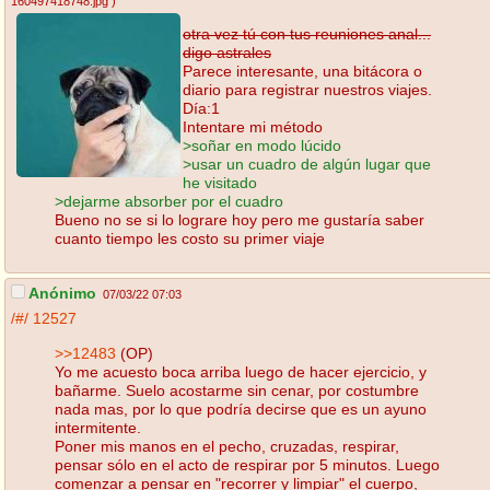
160497418748.jpg
)
otra vez tú con tus reuniones anal...
digo astrales
Parece interesante, una bitácora o
diario para registrar nuestros viajes.
Día:1
Intentare mi método
>soñar en modo lúcido
>usar un cuadro de algún lugar que
he visitado
>dejarme absorber por el cuadro
Bueno no se si lo lograre hoy pero me gustaría saber
cuanto tiempo les costo su primer viaje
Anónimo
07/03/22 07:03
/#/
12527
>>12483
(OP)
Yo me acuesto boca arriba luego de hacer ejercicio, y
bañarme. Suelo acostarme sin cenar, por costumbre
nada mas, por lo que podría decirse que es un ayuno
intermitente.
Poner mis manos en el pecho, cruzadas, respirar,
pensar sólo en el acto de respirar por 5 minutos. Luego
comenzar a pensar en "recorrer y limpiar" el cuerpo,