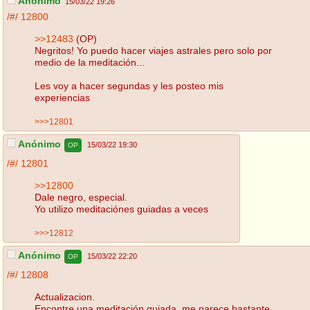
Anónimo
15/03/22 19:26
/#/
12800
>>12483
(OP)
Negritos! Yo puedo hacer viajes astrales pero solo por
medio de la meditación...
Les voy a hacer segundas y les posteo mis
experiencias
>>>12801
Anónimo
15/03/22 19:30
OP
/#/
12801
>>12800
Dale negro, especial.
Yo utilizo meditaciónes guiadas a veces
>>>12812
Anónimo
15/03/22 22:20
OP
/#/
12808
Actualizacion.
Encontre una meditación guiada, me parece bastante