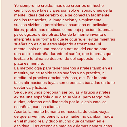
Yo siempre he creido, mas que creer es un hecho
cientifico, que tales viajes son solo ensoñaciones de la
mente, ideas del cerebro que se conectan facilmente
con los recuerdos, la imaginación y simplemente
suceso vividos o percibidos/consumidos en peliculas,
libros, problemas medicos como baja presión, traumas
psicologicos, entre otras. Donde la mente inventa o
interpreta a su forma lo que le ocurre, el levitar mientras
sueñas no es que estes viajando astralmente, ni
mental, solo es una reaccion natural del cuarto ante
una accion extraña durante el sueño, que tu creas que
levitas o tu alma se desprende del supuesto hilo de
plata es mentira.
La metodologia para tener sueños astrales tambien es
mentira, yo he tenido tales sueños y no practico, ni
medito, ni practico oraciones/resos, etc. Por lo tanto
tales afirmaciones tuyas son creencias basadas en tu fe
esoterica y ficticia.
Se que algunos pregonan ser brujas y brujos astrales
existe una española que disque viaja, pero tengo mis
dudas, ademas está financida por la iglesia catolica
española, curiosa alianza.
Aparte, la mente humana no necesita de estos viajes,
de que sirven, no benefician a nadie, no cambian nada
en el mundo real y dudo mucho que cambian en el
espiritual. Las creencias magias y demas paparruchas