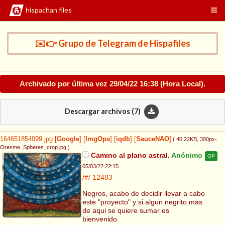
hispachan files
✉️👉 Grupo de Telegram de Hispafiles
Archivado por última vez
29/04/22 16:38
(Hora Local).
Descargar archivos (
7
)
164651854099.jpg
[
Google
]
[
ImgOps
]
[
iqdb
]
[
SauceNAO
]
( 40.22KB
, 300px-
Oresme_Spheres_crop.jpg
)
Camino al plano astral.
Anónimo
OP
05/03/22 22:15
/#/
12483
Negros, acabo de decidir llevar a cabo
este "proyecto" y si algun negrito mas
de aqui se quiere sumar es
bienvenido.