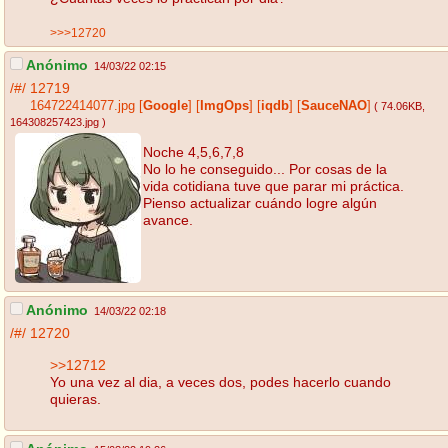
>>>12720
Anónimo
14/03/22 02:15
/#/
12719
164722414077.jpg
[
Google
]
[
ImgOps
]
[
iqdb
]
[
SauceNAO
]
( 74.06KB
,
164308257423.jpg
)
Noche 4,5,6,7,8
No lo he conseguido... Por cosas de la
vida cotidiana tuve que parar mi práctica.
Pienso actualizar cuándo logre algún
avance.
Anónimo
14/03/22 02:18
/#/
12720
>>12712
Yo una vez al dia, a veces dos, podes hacerlo cuando
quieras.