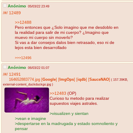
Anónimo
05/03/22 23:49
/#/
12489
>>12488
Pero entonces que ¿Solo imagino que me desdoblo en
la realidad para salir de mi cuerpo? ¿Imagino que
muevo mi cuerpo sin moverlo?
Si vas a dar consejos dalos bien retrasado, eso ni de
lejos esta bien desarrollado
>>>12496
Anónimo
06/03/22 01:07
/#/
12491
164652883774.jpg
[
Google
]
[
ImgOps
]
[
iqdb
]
[
SauceNAO
]
( 157.39KB
,
external-content_duckduckgo.jpg
)
>>12483
(OP)
Curioso tu metodo para realizar
supuestos viajes astrales.
>visualizen y sientan
>vean e imagine
>despertarse en la madrugada y estado somnoliento y
pensar