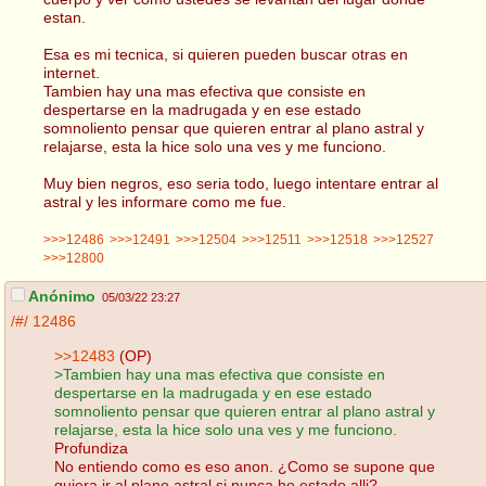
estan.
Esa es mi tecnica, si quieren pueden buscar otras en
internet.
Tambien hay una mas efectiva que consiste en
despertarse en la madrugada y en ese estado
somnoliento pensar que quieren entrar al plano astral y
relajarse, esta la hice solo una ves y me funciono.
Muy bien negros, eso seria todo, luego intentare entrar al
astral y les informare como me fue.
>>>12486
>>>12491
>>>12504
>>>12511
>>>12518
>>>12527
>>>12800
Anónimo
05/03/22 23:27
/#/
12486
>>12483
(OP)
>Tambien hay una mas efectiva que consiste en
despertarse en la madrugada y en ese estado
somnoliento pensar que quieren entrar al plano astral y
relajarse, esta la hice solo una ves y me funciono.
Profundiza
No entiendo como es eso anon. ¿Como se supone que
quiera ir al plano astral si nunca he estado alli?