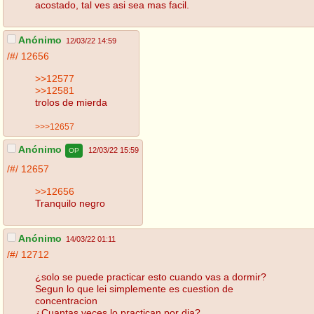
acostado, tal ves asi sea mas facil.
Anónimo
12/03/22 14:59
/#/
12656
>>12577
>>12581
trolos de mierda
>>>12657
Anónimo
12/03/22 15:59
OP
/#/
12657
>>12656
Tranquilo negro
Anónimo
14/03/22 01:11
/#/
12712
¿solo se puede practicar esto cuando vas a dormir?
Segun lo que lei simplemente es cuestion de
concentracion
¿Cuantas veces lo practican por dia?