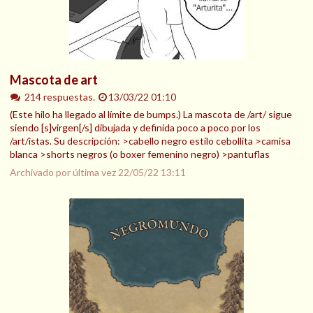
Mascota de art
214 respuestas.
13/03/22 01:10
(Este hilo ha llegado al límite de bumps.) La mascota de /art/ sigue
siendo [s]virgen[/s] dibujada y definida poco a poco por los
/art/istas. Su descripción: >cabello negro estilo cebollita >camisa
blanca >shorts negros (o boxer femenino negro) >pantuflas
Archivado por última vez
22/05/22 13:11