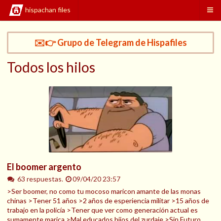
hispachan files
✉️👉 Grupo de Telegram de Hispafiles
Todos los hilos
El boomer argento
63 respuestas.
09/04/20 23:57
>Ser boomer, no como tu mocoso maricon amante de las monas
chinas >Tener 51 años >2 años de esperiencia militar >15 años de
trabajo en la policía >Tener que ver como generación actual es
sumamente marica >Mal educados hijos del zurdaje >Sin Futuro